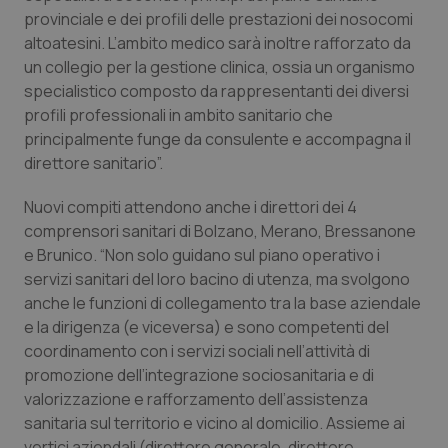
Valle D’Aosta
Oncodermatologia
provinciale e dei profili delle prestazioni dei nosocomi
altoatesini. L’ambito medico sarà inoltre rafforzato da
Veneto
Oncoematologia
un collegio per la gestione clinica, ossia un organismo
specialistico composto da rappresentanti dei diversi
Oncologia & Nutrizione
profili professionali in ambito sanitario che
principalmente funge da consulente e accompagna il
Psoriasi & pelle
direttore sanitario”.
Nuovi compiti attendono anche i direttori dei 4
Quotidiano Cardiologia
comprensori sanitari di Bolzano, Merano, Bressanone
e Brunico. “Non solo guidano sul piano operativo i
Quotidiano Chirurgia
servizi sanitari del loro bacino di utenza, ma svolgono
anche le funzioni di collegamento tra la base aziendale
Quotidiano Oncologia
e la dirigenza (e viceversa) e sono competenti del
coordinamento con i servizi sociali nell’attività di
Quotidiano Pediatria
promozione dell’integrazione sociosanitaria e di
valorizzazione e rafforzamento dell’assistenza
Rene & patologie urogenitali
sanitaria sul territorio e vicino al domicilio. Assieme ai
vertici aziendali (direttore generale, direttore