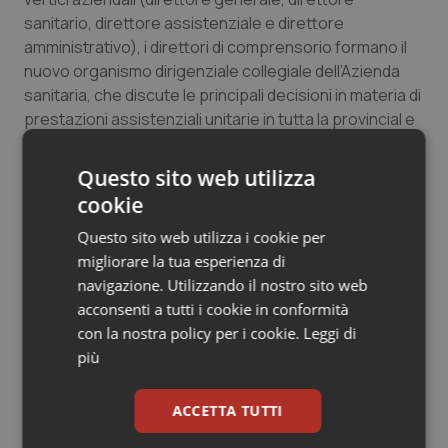
Salute orale & impianti
sanitario, direttore assistenziale e direttore
amministrativo), i direttori di comprensorio formano il
nuovo organismo dirigenziale collegiale dell’Azienda
Sangue & coagulazione
sanitaria, che discute le principali decisioni in materia di
prestazioni assistenziali unitarie in tutta la provincial e
Tiroide
a seguire assicura l’attuazione delle offerte sia
nell’assistenza sul territorio che negli ospedali”.
Questo sito web utilizza
Tumore al seno
cookie
Tumore ovarico
02 Settembre 2016
Questo sito web utilizza i cookie per
© Riproduzione riservata
migliorare la tua esperienza di
Tumori del Polmone & Testa Collo
navigazione. Utilizzando il nostro sito web
acconsenti a tutti i cookie in conformità
con la nostra policy per i cookie.
Leggi di
Tumori gastrointestinali
più
Ulcera & Reflusso
ACCETTA TUTTI
Potrebbe interessarti in
Vaccini