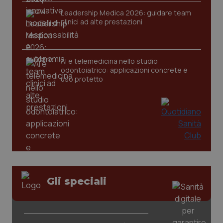
Leadership Medica 2026: guidare team
clinici ad alte prestazioni
tracking-sites-ironfish-
www.quotidianosanita.it
4
tracking-enable
settim
2 gior
AI e telemedicina nello studio
odontoiatrico: applicazioni concrete e
uso protetto
tracking-sites-ironfish-
www.quotidianosanita.it
4
session-id
settim
2 gior
_ga
1 anno
Google LLC
mes
.quotidianosanita.it
Gli speciali