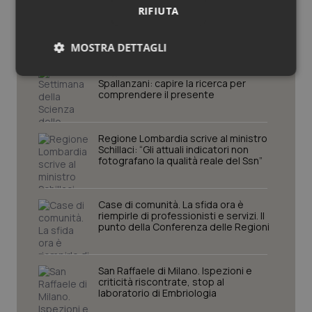
Provincia Autonoma di
RIFIUTA
Trento
MOSTRA DETTAGLI
Settimana della Scienza dello
Necessari
Statistici
Marketing
Spallanzani: capire la ricerca per
comprendere il presente
Regione Lombardia scrive al ministro
Schillaci: “Gli attuali indicatori non
fotografano la qualità reale del Ssn”
Necessari
Statistici
Marketing
I cookie necessari contribuiscono a rendere fruibile il
Case di comunità. La sfida ora è
sito web abilitandone funzionalità di base quali la
riempirle di professionisti e servizi. Il
navigazione sulle pagine e l'accesso alle aree
punto della Conferenza delle Regioni
protette del sito. Il sito web non è in grado di
funzionare correttamente senza questi cookie.
Nome
Fornitore
/
Dominio
Scaden
San Raffaele di Milano. Ispezioni e
criticità riscontrate, stop al
VISITOR_PRIVACY_METADATA
5 mesi
YouTube
laboratorio di Embriologia
settim
.youtube.com