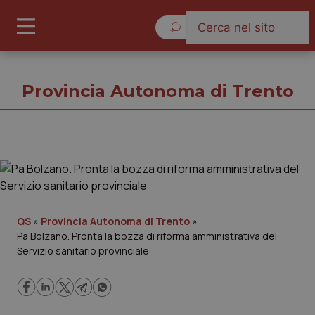
Sabato 8 Agosto 2026
Provincia Autonoma di Trento
Provincia Autonoma di Trento
Cronache
QS
»
Provincia Autonoma di Trento
»
Pa Bolzano. Pronta la bozza di riforma amministrativa del
Governo e Parlamento
Servizio sanitario provinciale
Regioni e Asl
Lavoro e Professioni