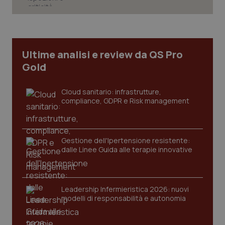
Ultime analisi e review da QS Pro
Gold
Cloud sanitario: infrastrutture,
compliance, GDPR e Risk management
Gestione dell'Ipertensione resistente:
CookieScriptConsent
5 mesi
CookieScript
dalle Linee Guida alle terapie innovative
settim
www.quotidianosanita.it
Leadership Infermieristica 2026: nuovi
modelli di responsabilità e autonomia