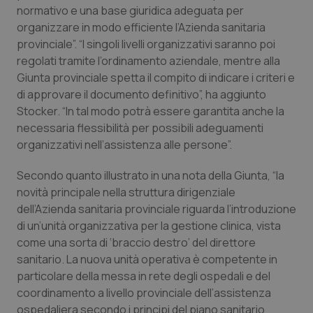
normativo e una base giuridica adeguata per
Piemonte
HIV
organizzare in modo efficiente l’Azienda sanitaria
provinciale”. “I singoli livelli organizzativi saranno poi
Provincia Autonoma di Bolzano
Infezioni & Febbre
regolati tramite l’ordinamento aziendale, mentre alla
Giunta provinciale spetta il compito di indicare i criteri e
di approvare il documento definitivo”, ha aggiunto
Provincia Autonoma di Trento
Ipertensione & Scompenso
Stocker. “In tal modo potrà essere garantita anche la
necessaria flessibilità per possibili adeguamenti
Puglia
Malattie rare
organizzativi nell’assistenza alle persone”.
Sardegna
Malattia di Crohn & Rettocolite Ulcerosa
Secondo quanto illustrato in una nota della Giunta, “la
novità principale nella struttura dirigenziale
Sicilia
Neuroscienze & patologie neurodegenerative
dell’Azienda sanitaria provinciale riguarda l’introduzione
di un’unità organizzativa per la gestione clinica, vista
Toscana
Obesità
come una sorta di ‘braccio destro’ del direttore
sanitario. La nuova unità operativa è competente in
particolare della messa in rete degli ospedali e del
Umbria
Oftalmologia
coordinamento a livello provinciale dell’assistenza
ospedaliera secondo i principi del piano sanitario