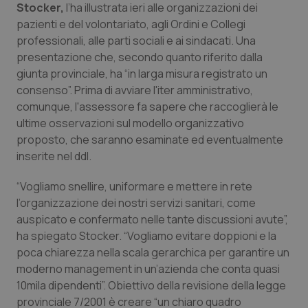
Stocker,
l’ha illustrata ieri alle organizzazioni dei
Calabria
Asma & BPCO
pazienti e del volontariato, agli Ordini e Collegi
professionali, alle parti sociali e ai sindacati. Una
Campania
Car-T
presentazione che, secondo quanto riferito dalla
giunta provinciale, ha “in larga misura registrato un
Emilia-Romagna
Colesterolo & coronaropatie
consenso”. Prima di avviare l'iter amministrativo,
comunque, l'assessore fa sapere che raccoglierà le
Friuli Venezia Giulia
Dermatite Atopica
ultime osservazioni sul modello organizzativo
proposto, che saranno esaminate ed eventualmente
Lazio
Diabete & glucometri
inserite nel ddl.
“Vogliamo snellire, uniformare e mettere in rete
Liguria
Disturbi dell’umore
l’organizzazione dei nostri servizi sanitari, come
auspicato e confermato nelle tante discussioni avute”,
Lombardia
Dolore
ha spiegato Stocker. “Vogliamo evitare doppioni e la
poca chiarezza nella scala gerarchica per garantire un
Marche
Donna & Salute
moderno management in un’azienda che conta quasi
10mila dipendenti”. Obiettivo della revisione della legge
Molise
Epatiti
provinciale 7/2001 è creare “un chiaro quadro