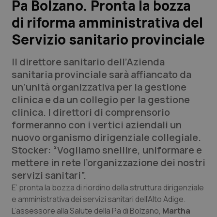
Pa Bolzano. Pronta la bozza
di riforma amministrativa del
Scienza e Farmaci
Servizio sanitario provinciale
Studi e Analisi
Il direttore sanitario dell’Azienda
Lettere al direttore
sanitaria provinciale sarà affiancato da
un’unità organizzativa per la gestione
Edizioni Regionali
clinica e da un collegio per la gestione
clinica. I direttori di comprensorio
QS Pro
formeranno con i vertici aziendali un
nuovo organismo dirigenziale collegiale.
Professionisti Sanitari.AI
Stocker: “Vogliamo snellire, uniformare e
mettere in rete l’organizzazione dei nostri
Abruzzo
QS Pro Gold
servizi sanitari”.
E’ pronta la bozza di riordino della struttura dirigenziale
QS Club
Newsletter
Basilicata
Artrite & artrosi
e amministrativa dei servizi sanitari dell’Alto Adige.
L’assessore alla Salute della Pa di Bolzano,
Martha