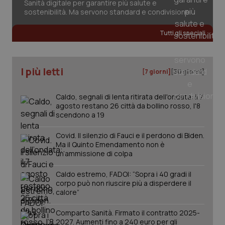
Sanità digitale per garantire più salute e
sostenibilità. Ma servono standard e condivisione
Tutti gli speciali
I più letti
[7 giorni]
[30 giorni]
Caldo, segnali di lenta ritirata dell'ondata: il 7
agosto restano 26 città da bollino rosso, l'8
scendono a 19
Covid. Il silenzio di Fauci e il perdono di Biden.
Ma il Quinto Emendamento non è
un’ammissione di colpa
Caldo estremo, FADOI: “Sopra i 40 gradi il
corpo può non riuscire più a disperdere il
PHPSESSID
Sessio
PHP.net
calore”
www.quotidianosanita.it
Comparto Sanità. Firmato il contratto 2025-
2027. Aumenti fino a 240 euro per gli