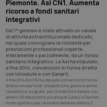
Piemonte. Asl CN1. Aumenta
ricorso a fondi sanitari
Scienza e Farmaci
integrativi
Studi e Analisi
Dal 1° gennaio è stato attivato un canale
Lettere al direttore
di attività extraistituzionale dedicato,
nel quale convogliare le richieste per
Edizioni Regionali
prestazioni professionali coperte,
interamente o parzialmente, da un fondo
QS Pro
sanitario integrativo. La Asl ha stipulato,
a fine 2014, convenzioni in forma diretta
Professionisti Sanitari.AI
con Unisalute e con Sanarti.
A fine 2014 l’Asl CN1 ha stipulato convenzioni in forma
Abruzzo
QS Pro Gold
diretta con due fondi: Unisalute (che gestisce anche
l’assistenza, tra gli altri, per il Fondo Est e Sanarti, con
QS Club
Newsletter
almeno 50 mila iscritti in provincia di Cuneo) e Faschim,
Basilicata
Artrite & artrosi
fondo specifico per i lavoratori dell’area chimica. E’