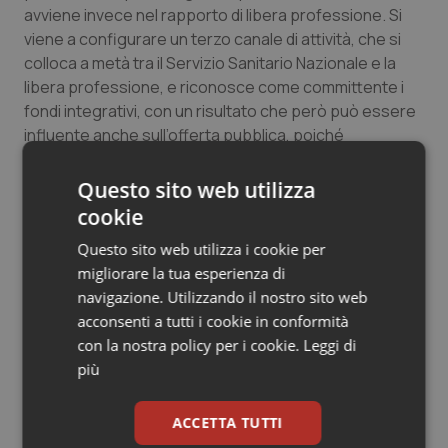
avviene invece nel rapporto di libera professione. Si
Salute orale & impianti
viene a configurare un terzo canale di attività, che si
colloca a metà tra il Servizio Sanitario Nazionale e la
Sangue & coagulazione
libera professione, e riconosce come committente i
fondi integrativi, con un risultato che però può essere
Tiroide
influente anche sull’offerta pubblica, poiché
contribuisce alla riduzione dei tempi di attesa delle
Tumore al seno
prestazioni istituzionali.
Questo sito web utilizza
cookie
Tumore ovarico
Questo sito web utilizza i cookie per
migliorare la tua esperienza di
02 Aprile 2015
Tumori del Polmone & Testa Collo
navigazione. Utilizzando il nostro sito web
© Riproduzione riservata
acconsenti a tutti i cookie in conformità
Tumori gastrointestinali
con la nostra policy per i cookie.
Leggi di
più
Ulcera & Reflusso
ACCETTA TUTTI
Vaccini