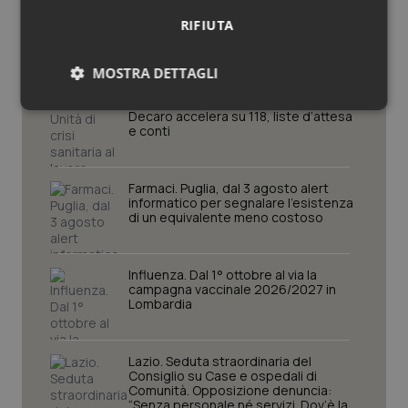
Potrebbe interessarti in
RIFIUTA
Piemonte
MOSTRA DETTAGLI
Puglia. Unità di crisi sanitaria al lavoro,
Necessari
Statistici
Marketing
Decaro accelera su 118, liste d’attesa
e conti
Farmaci. Puglia, dal 3 agosto alert
informatico per segnalare l’esistenza
di un equivalente meno costoso
Necessari
Statistici
Marketing
Influenza. Dal 1° ottobre al via la
I cookie necessari contribuiscono a rendere fruibile il
campagna vaccinale 2026/2027 in
sito web abilitandone funzionalità di base quali la
Lombardia
navigazione sulle pagine e l'accesso alle aree
protette del sito. Il sito web non è in grado di
funzionare correttamente senza questi cookie.
Nome
Fornitore
/
Dominio
Scaden
Lazio. Seduta straordinaria del
Consiglio su Case e ospedali di
VISITOR_PRIVACY_METADATA
5 mesi
YouTube
Comunità. Opposizione denuncia:
settim
.youtube.com
“Senza personale né servizi. Dov’è la