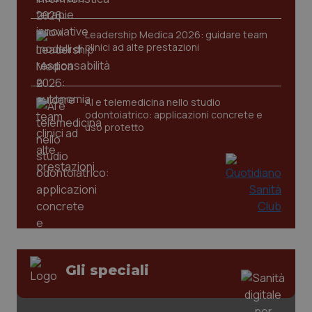
Leadership Medica 2026: guidare team
clinici ad alte prestazioni
tracking-sites-ironfish-
www.quotidianosanita.it
4
tracking-enable
settim
2 gior
AI e telemedicina nello studio
odontoiatrico: applicazioni concrete e
uso protetto
tracking-sites-ironfish-
www.quotidianosanita.it
4
session-id
settim
2 gior
_ga
1 anno
Google LLC
mes
.quotidianosanita.it
Gli speciali