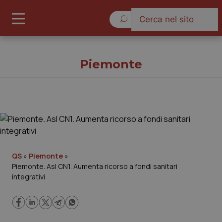
Giovedì 6 Agosto 2026
Piemonte
Piemonte
Cronache
QS
»
Piemonte
»
Piemonte. Asl CN1. Aumenta ricorso a fondi sanitari
Governo e Parlamento
integrativi
Regioni e Asl
Lavoro e Professioni