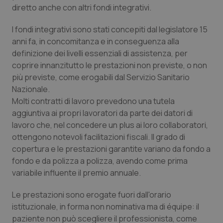
Valle D’Aosta
Oncodermatologia
diretto anche con altri fondi integrativi.
Veneto
Oncoematologia
I fondi integrativi sono stati concepiti dal legislatore 15
anni fa, in concomitanza e in conseguenza alla
Oncologia & Nutrizione
definizione dei livelli essenziali di assistenza, per
coprire innanzitutto le prestazioni non previste, o non
più previste, come erogabili dal Servizio Sanitario
Psoriasi & pelle
Nazionale.
Molti contratti di lavoro prevedono una tutela
Quotidiano Cardiologia
aggiuntiva ai propri lavoratori da parte dei datori di
lavoro che, nel concedere un plus ai loro collaboratori,
Quotidiano Chirurgia
ottengono notevoli facilitazioni fiscali. Il grado di
copertura e le prestazioni garantite variano da fondo a
Quotidiano Oncologia
fondo e da polizza a polizza, avendo come prima
variabile influente il premio annuale.
Quotidiano Pediatria
Le prestazioni sono erogate fuori dall'orario
istituzionale, in forma non nominativa ma di équipe: il
Rene & patologie urogenitali
paziente non può scegliere il professionista, come