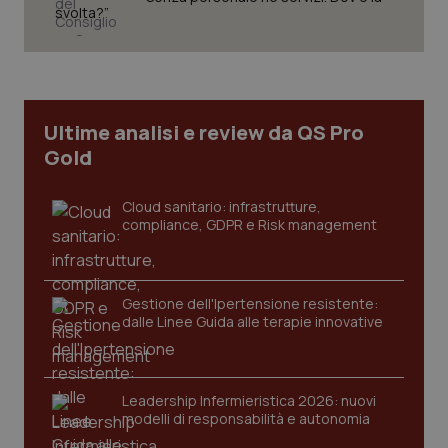
svolta?”
Ultime analisi e review da QS Pro
Gold
Cloud sanitario: infrastrutture,
compliance, GDPR e Risk management
CookieScriptConsent
5 mesi
CookieScript
Gestione dell'Ipertensione resistente:
settim
www.quotidianosanita.it
dalle Linee Guida alle terapie innovative
Leadership Infermieristica 2026: nuovi
modelli di responsabilità e autonomia