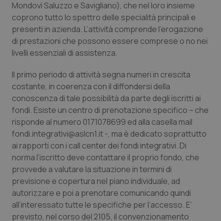
Mondovì Saluzzo e Savigliano), che nel loro insieme
Piemonte
HIV
coprono tutto lo spettro delle specialità principali e
presenti in azienda. L’attività comprende l’erogazione
di prestazioni che possono essere comprese o no nei
Provincia Autonoma di Bolzano
Infezioni & Febbre
livelli essenziali di assistenza.
Provincia Autonoma di Trento
Ipertensione & Scompenso
Il primo periodo di attività segna numeri in crescita
costante, in coerenza con il diffondersi della
Puglia
Malattie rare
conoscenza di tale possibilità da parte degli iscritti ai
fondi. Esiste un centro di prenotazione specifico – che
Sardegna
Malattia di Crohn & Rettocolite Ulcerosa
risponde al numero 0171078699 ed alla casella mail
fondi.integrativi@aslcn1.it
-, ma è dedicato soprattutto
Sicilia
Neuroscienze & patologie neurodegenerative
ai rapporti con i call center dei fondi integrativi. Di
norma l’iscritto deve contattare il proprio fondo, che
provvede a valutare la situazione in termini di
Toscana
Obesità
previsione e copertura nel piano individuale, ad
autorizzare e poi a prenotare comunicando quindi
Umbria
Oftalmologia
all’interessato tutte le specifiche per l’accesso. E’
previsto, nel corso del 2105, il convenzionamento