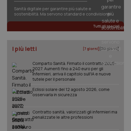
Sanità digitale per garantire più salute e
sostenibilità. Ma servono standard e condivisione
Tutti gli speciali
I più letti
[7 giorni]
[30 giorni]
Comparto Sanità. Firmato il contratto 2025-
2027. Aumenti fino a 240 euro per gli
infermieri, arriva il capitolo sull'IA e nuove
tutele per il personale
Eclissi solare del 12 agosto 2026, come
osservarla in sicurezza
Contratto sanità, valorizzati gli infermieri ma
PHPSESSID
Sessio
PHP.net
penalizzate le altre professioni
www.quotidianosanita.it