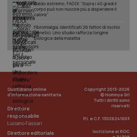
Caldo estremo, FADOI: “Sopra i 40 gradi il
corpo può non riuscire più a disperdere il
calore”
Fibromialgia. Identificati 26 fattori di rischio
genetici. Uno studio rafforza l’origine
biologica della malattia
Quotidiano online
Copyright 2013-2026
_ga_KM60CM4NPH
.quotidianosanita.it
1 anno
d'informazione sanitaria
© Homnya Srl
mes
Tutti i diritti sono
riservati
Direttore
responsabile
P.I. e C.F. 13026241003
Luciano Fassari
Iscrizione al ROC
Direttore editoriale
n.34308