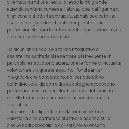
diventata quindi una realtà, presso la più grande
Calabria
Asma & BPCO
azienda sanitaria cuneese, l’attivazione, dal 1 gennaio,
di un canale di attività extraistituzionale dedicato, nel
Campania
Car-T
quale convogliare le richieste per prestazioni
professionali coperte, interamente o parzialmente, da
Emilia-Romagna
Colesterolo & coronaropatie
un fondo sanitario integrativo.
Friuli Venezia Giulia
Dermatite Atopica
Da alcuni anni il ricorso a forme integrative di
assistenza sanitaria si fa sempre più frequente. In
particolare riscuotono attenzione le forme di mutualità
Lazio
Diabete & glucometri
volontaria e tra queste appunto i fondi sanitari
integrativi, che consentono, nel periodo attivo
Liguria
Disturbi dell’umore
dell’individuo, di disporre di un sostegno accessorio
per le cure medico–sociali ad un costo determinabile
Lombardia
Dolore
e, nelle forme più economiche, accessibili a molti
lavoratori.
Marche
Donna & Salute
L’adesione dei dipendenti nella forma diretta è
volontaria e ha permesso di attivare agende sulle
Molise
Epatiti
cinque sedi ospedaliere dell’Asl (Ceva Fossano