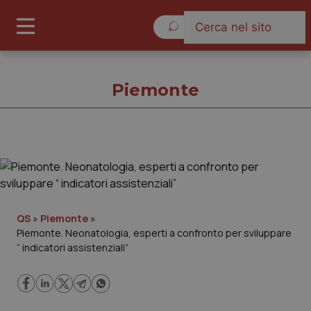
Domenica 9 Agosto 2026
Piemonte
Piemonte
Cronache
QS
»
Piemonte
»
Piemonte. Neonatologia, esperti a confronto per sviluppare
Governo e Parlamento
“ indicatori assistenziali”
Regioni e Asl
Lavoro e Professioni