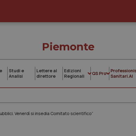
Piemonte
e
Studi e
Lettere al
Edizioni
Professionis
QS Pro
Analisi
direttore
Regionali
Sanitari.AI
 pubblici. Venerdì si insedia Comitato scientifico”