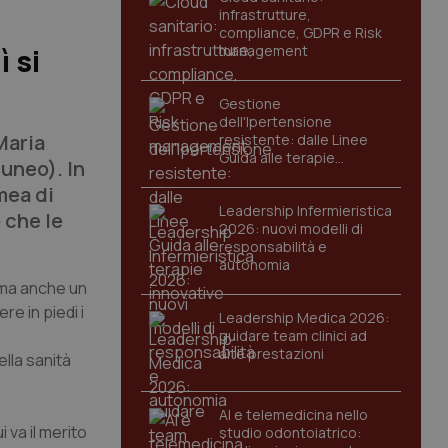
infrastrutture,
compliance, GDPR e Risk
management
ì si
Gestione
dell'Ipertensione
Maria
resistente: dalle Linee
Guida alle terapie
Cuneo). In
innovative
mea di
Leadership Infermieristica
 che le
2026: nuovi modelli di
responsabilità e
autonomia
, ma anche un
e in piedi i
Leadership Medica 2026:
guidare team clinici ad
alte prestazioni
ella sanità
AI e telemedicina nello
 va il merito
studio odontoiatrico: