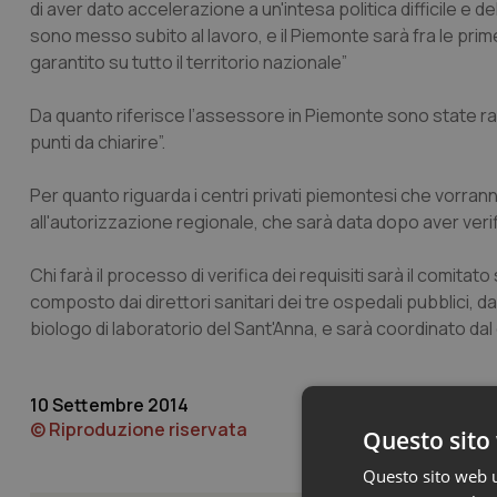
di aver dato accelerazione a un'intesa politica difficile e 
sono messo subito al lavoro, e il Piemonte sarà fra le pri
garantito su tutto il territorio nazionale”
Da quanto riferisce l’assessore in Piemonte sono state rac
punti da chiarire”.
Per quanto riguarda i centri privati piemontesi che vorran
all'autorizzazione regionale, che sarà data dopo aver verif
Chi farà il processo di verifica dei requisiti sarà il comita
composto dai direttori sanitari dei tre ospedali pubblici, d
biologo di laboratorio del Sant'Anna, e sarà coordinato dal 
10 Settembre 2014
© Riproduzione riservata
Questo sito 
Questo sito web ut