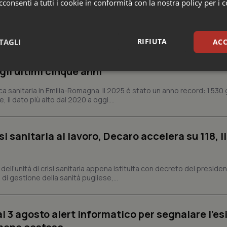
consenti a tutti i cookie in conformità con la nostra policy per i 
e
RIFIUTA
TAGLI
ACC
n Emilia-Romagna: nel 2025 condotti 1.530 studi
gli ultimi cinque anni
sari
Statistici
Mar
ca sanitaria in Emilia-Romagna. Il 2025 è stato un anno record: 1.530 g
, il dato più alto dal 2020 a oggi....
si sanitaria al lavoro, Decaro accelera su 118, l
Necessari
Statistici
Marketing
tribuiscono a rendere fruibile il sito web abilitandone funzionalità di base quali la nav
a, dell’unità di crisi sanitaria appena istituita con decreto del preside
protette del sito. Il sito web non è in grado di funzionare correttamente senza questi coo
di gestione della sanità pugliese,...
Fornitore
/
Dominio
Scadenza
Descrizione
METADATA
5 mesi 4
Questo cookie viene utilizzato p
YouTube
settimane
scelte di consenso e privacy dell'
.youtube.com
al 3 agosto alert informatico per segnalare l’es
interazione con il sito. Registra i
del visitatore riguardo a varie pol