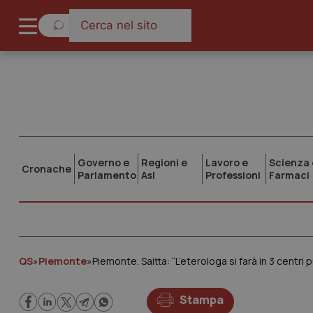
Governo e
Regioni e
Lavoro e
Scienza 
Cronache
Parlamento
Asl
Professioni
Farmaci
QS
»
Piemonte
»
Piemonte. Saitta: “L’eterologa si farà in 3 centri
Stampa