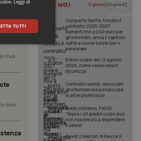
cookie.
Leggi di
I più letti
[7 giorni]
[30 giorni]
Comparto Sanità. Firmato il
ETTA TUTTI
contratto 2025-2027.
Aumenti fino a 240 euro per
, il
gli infermieri, arriva il capitolo
sull'IA e nuove tutele per il
keting
personale
li studi
Eclissi solare del 12 agosto
2026, come osservarla in
sicurezza
iste
Contratto sanità, valorizzati
gli infermieri ma penalizzate
le altre professioni
igazione sulle pagine
nte della
kie.
Caldo estremo, FADOI:
“Sopra i 40 gradi il corpo può
non riuscire più a disperdere
er memorizzare le
il calore”
utente per la loro
istenza
 dati sul consenso
Covid. Il silenzio di Fauci e il
itiche e