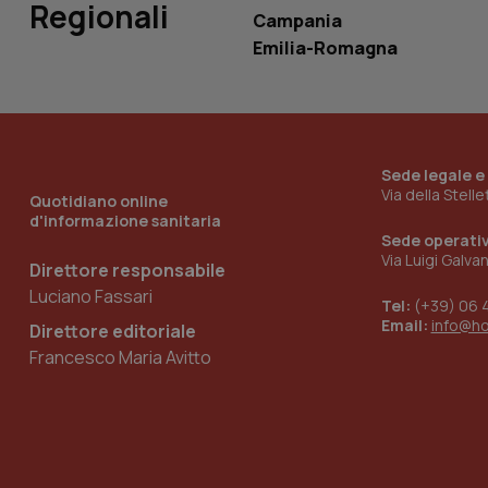
Regionali
Campania
Emilia-Romagna
_ga_KM60CM4NPH
Nome
Sede legale e
Nome
Via della Stell
Quotidiano online
VISITOR_INFO1_LIV
d'informazione sanitaria
_ga_0VMQEQKQ1N
Sede operati
Via Luigi Galva
Direttore responsabile
Luciano Fassari
__Secure-YNID
Tel:
(+39) 06 
Email:
info@h
Direttore editoriale
Francesco Maria Avitto
YSC
__Secure-
ROLLOUT_TOKEN