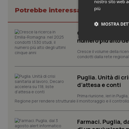
nostro sito web ac
più
Potrebbe interessarti in Piemont
MOSTRA DET
Cresce la ricerca i
numero più alto de
Neces
Cresce il volume della ricer
condotti dalla rete regionale
Puglia. Unità di cri
d’attesa e conti
I cookie necessari con
Prima riunione, ieri in Pugli
e l'accesso alle aree 
Regione per rendere strutturale il monitoraggio e il controllo 
Nome
VISITOR_PRIVACY_
Farmaci. Puglia, d