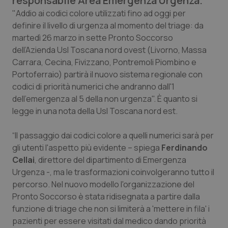
responsabile Area Emergenza Urgenza.
Calabria
Asma & BPCO
"Addio ai codici colore utilizzati fino ad oggi per
definire il livello di urgenza al momento del triage: da
Campania
Car-T
martedì 26 marzo in sette Pronto Soccorso
dell’Azienda Usl Toscana nord ovest (Livorno, Massa
Emilia-Romagna
Colesterolo & coronaropatie
Carrara, Cecina, Fivizzano, Pontremoli Piombino e
Portoferraio) partirà il nuovo sistema regionale con
codici di priorità numerici che andranno dall'1
Friuli Venezia Giulia
Dermatite Atopica
dell'emergenza al 5 della non urgenza". È quanto si
legge in una nota della Usl Toscana nord est.
Lazio
Diabete & glucometri
“Il passaggio dai codici colore a quelli numerici sarà per
Liguria
Disturbi dell’umore
gli utenti l'aspetto più evidente – spiega
Ferdinando
Cellai
, direttore del dipartimento di Emergenza
Lombardia
Dolore
Urgenza -, ma le trasformazioni coinvolgeranno tutto il
percorso. Nel nuovo modello l'organizzazione del
Marche
Donna & Salute
Pronto Soccorso è stata ridisegnata a partire dalla
funzione di triage che non si limiterà a 'mettere in fila' i
Molise
Epatiti
pazienti per essere visitati dal medico dando priorità