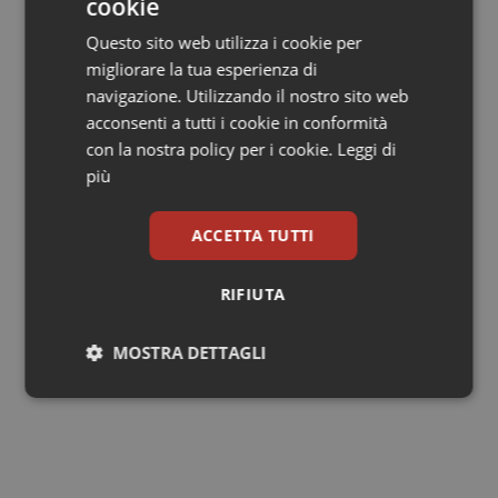
cookie
marzo grazie alla presenza di tecnici Estar che
sovraintenderanno a livello informatico al passaggio. Si
Questo sito web utilizza i cookie per
tratta quindi di un miglioramento ma nei primi giorni di
migliorare la tua esperienza di
attuazione ci potranno essere alcuni rallentamenti
navigazione. Utilizzando il nostro sito web
legati all’introduzione del nuovo sistema".
acconsenti a tutti i cookie in conformità
con la nostra policy per i cookie.
Leggi di
"La Usl Toscana nord ovest – conclude la nota -, da
più
parte sua, rafforzerà comunque la presenza di
personale infermieristico per agevolare la fase di
ACCETTA TUTTI
passaggio che prevede l'inserimento manuale
dell'anagrafica".
RIFIUTA
MOSTRA DETTAGLI
25 Marzo 2019
© Riproduzione riservata
Necessari
Statistici
Marketing