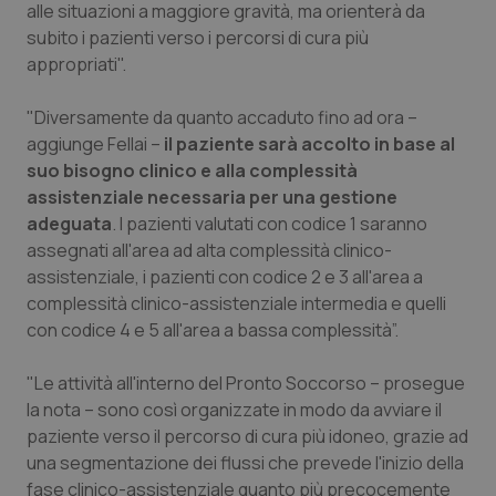
alle situazioni a maggiore gravità, ma orienterà da
subito i pazienti verso i percorsi di cura più
Piemonte
HIV
appropriati".
Provincia Autonoma di Bolzano
Infezioni & Febbre
"Diversamente da quanto accaduto fino ad ora –
aggiunge Fellai –
il paziente sarà accolto in base al
Provincia Autonoma di Trento
Ipertensione & Scompenso
suo bisogno clinico e alla complessità
assistenziale necessaria per una gestione
Puglia
Malattie rare
adeguata
. I pazienti valutati con codice 1 saranno
assegnati all'area ad alta complessità clinico-
Sardegna
Malattia di Crohn & Rettocolite Ulcerosa
assistenziale, i pazienti con codice 2 e 3 all'area a
complessità clinico-assistenziale intermedia e quelli
Sicilia
Neuroscienze & patologie neurodegenerative
con codice 4 e 5 all'area a bassa complessità”.
"Le attività all'interno del Pronto Soccorso – prosegue
Toscana
Obesità
la nota – sono così organizzate in modo da avviare il
paziente verso il percorso di cura più idoneo, grazie ad
Umbria
Oftalmologia
una segmentazione dei flussi che prevede l'inizio della
fase clinico-assistenziale quanto più precocemente