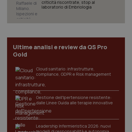
criticità riscontrate, stop al
laboratorio di Embriologia
CookieScriptConsent
5 mesi
CookieScript
settim
www.quotidianosanita.it
Ultime analisi e review da QS Pro
Gold
Cloud sanitario: infrastrutture,
compliance, GDPR e Risk management
Gestione dell'Ipertensione resistente:
tracking-sites-ironfish-
www.quotidianosanita.it
4
dalle Linee Guida alle terapie innovative
tracking-enable
settim
2 gior
Leadership Infermieristica 2026: nuovi
modelli di responsabilità e autonomia