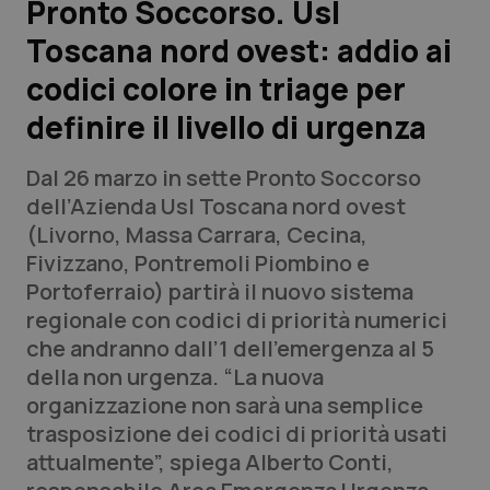
Pronto Soccorso. Usl
Toscana nord ovest: addio ai
Scienza e Farmaci
codici colore in triage per
Studi e Analisi
definire il livello di urgenza
Lettere al direttore
Dal 26 marzo in sette Pronto Soccorso
dell’Azienda Usl Toscana nord ovest
Edizioni Regionali
(Livorno, Massa Carrara, Cecina,
Fivizzano, Pontremoli Piombino e
QS Pro
Portoferraio) partirà il nuovo sistema
regionale con codici di priorità numerici
Professionisti Sanitari.AI
che andranno dall’1 dell'emergenza al 5
della non urgenza. “La nuova
Abruzzo
QS Pro Gold
organizzazione non sarà una semplice
trasposizione dei codici di priorità usati
QS Club
Newsletter
Basilicata
Artrite & artrosi
attualmente”, spiega Alberto Conti,