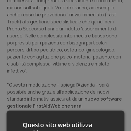
complessità' comprenderà sicuramente i codici minori,
Salute orale & impianti
ma non soltanto quelli. Vi rientreranno, ad esempio,
anche i casi che prevedono il rinvio immediato (Fast
Track) alla gestione specialistica e che quindi per il
Sangue & coagulazione
Pronto Soccorso hanno un ridotto 'assorbimento di
risorse'. Nelle complessità intermedia e bassa sono
Tiroide
poi previsti per i pazienti con bisogni particolari
percorsi di tipo pediatrico, ostetrico-ginecologico,
Tumore al seno
paziente con agitazione psico-motoria, paziente con
disabilità complessa, vittime di violenza e malato
Tumore ovarico
infettivo".
Tumori del Polmone & Testa Collo
"Questa rimodulazione – spiega l'Azienda – sarà
possibile anche grazie all’applicazione dei nuovi
Tumori gastrointestinali
standard informativi assicurati da un
nuovo software
gestionale FirstAidWeb che sarà
progressivamente utilizzato in tutti i Pronto
Ulcera & Reflusso
Soccorso della Toscana
. La transizione dei
Questo sito web utilizza
gestionali sarà effettuata nella notte tra il 25 e il 26
Vaccini