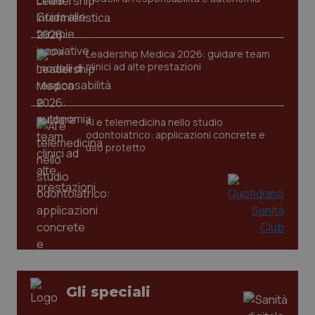
tracking-sites-ironfish-
www.quotidianosanita.it
4
session-id
settim
2 gior
Leadership Medica 2026: guidare team
clinici ad alte prestazioni
_ga
1 anno
Google LLC
mes
.quotidianosanita.it
AI e telemedicina nello studio
odontoiatrico: applicazioni concrete e
uso protetto
Gli speciali