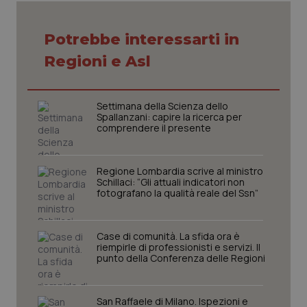
Potrebbe interessarti in
Necessari
Statistici
Marketing
Regioni e Asl
I cookie necessari contribuiscono a rendere fruibile il
sito web abilitandone funzionalità di base quali la
navigazione sulle pagine e l'accesso alle aree
protette del sito. Il sito web non è in grado di
Settimana della Scienza dello
funzionare correttamente senza questi cookie.
Spallanzani: capire la ricerca per
Nome
Fornitore
/
Dominio
Scaden
comprendere il presente
VISITOR_PRIVACY_METADATA
5 mesi
YouTube
settim
.youtube.com
Regione Lombardia scrive al ministro
Schillaci: “Gli attuali indicatori non
fotografano la qualità reale del Ssn”
Case di comunità. La sfida ora è
riempirle di professionisti e servizi. Il
punto della Conferenza delle Regioni
San Raffaele di Milano. Ispezioni e