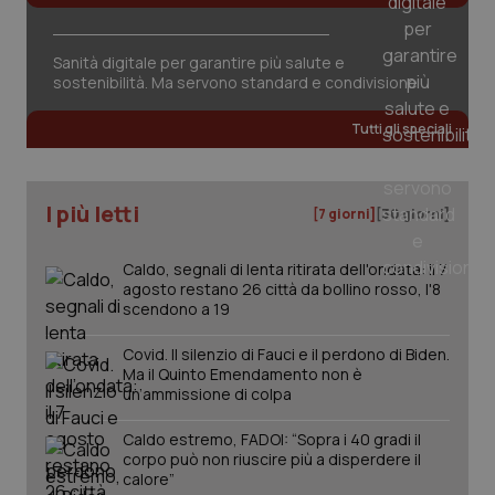
Sanità digitale per garantire più salute e
sostenibilità. Ma servono standard e condivisione
Tutti gli speciali
PHPSESSID
Sessio
PHP.net
I più letti
www.quotidianosanita.it
[7 giorni]
[30 giorni]
Caldo, segnali di lenta ritirata dell'ondata: il 7
agosto restano 26 città da bollino rosso, l'8
scendono a 19
Covid. Il silenzio di Fauci e il perdono di Biden.
Ma il Quinto Emendamento non è
un’ammissione di colpa
Caldo estremo, FADOI: “Sopra i 40 gradi il
corpo può non riuscire più a disperdere il
calore”