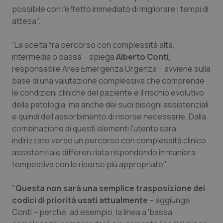
Valle D’Aosta
Oncodermatologia
possibile con l'effetto immediato di migliorare i tempi di
attesa".
Veneto
Oncoematologia
“La scelta fra percorso con complessità alta,
Oncologia & Nutrizione
intermedia o bassa – spiega
Alberto Conti
,
responsabile Area Emergenza Urgenza – avviene sulla
Psoriasi & pelle
base di una valutazione complessiva che comprende
le condizioni cliniche del paziente e il rischio evolutivo
della patologia, ma anche dei suoi bisogni assistenziali
Quotidiano Cardiologia
e quindi dell'assorbimento di risorse necessarie. Dalla
combinazione di questi elementi l'utente sarà
Quotidiano Chirurgia
indirizzato verso un percorso con complessità clinico
assistenziale differenziata rispondendo in maniera
Quotidiano Oncologia
tempestiva con le risorse più appropriate".
Quotidiano Pediatria
"
Questa non sarà una semplice trasposizione dei
codici di priorità usati attualmente
– aggiunge
Rene & patologie urogenitali
Conti – perché, ad esempio, la linea a 'bassa