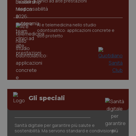
clinici ad alte prestazioni
tracking-sites-ironfish-
www.quotidianosanita.it
4
AI e telemedicina nello studio
tracking-enable
settim
odontoiatrico: applicazioni concrete e
2 gior
uso protetto
tracking-sites-ironfish-
www.quotidianosanita.it
4
session-id
settim
2 gior
_ga
1 anno
Google LLC
mes
.quotidianosanita.it
Gli speciali
Sanità digitale per garantire più salute e
sostenibilità. Ma servono standard e condivisione