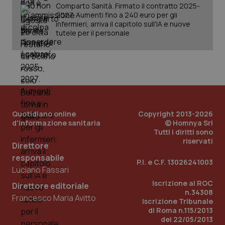
Comparto Sanità. Firmato il contratto 2025-
2027. Aumenti fino a 240 euro per gli
infermieri, arriva il capitolo sull'IA e nuove
tutele per il personale
Quotidiano online
Copyright 2013-2026
d'informazione sanitaria
© Homnya Srl
Tutti i diritti sono
_ga_KM60CM4NPH
.quotidianosanita.it
1 anno
riservati
mes
Direttore
responsabile
P.I. e C.F. 13026241003
Luciano Fassari
Iscrizione al ROC
Direttore editoriale
n.34308
Francesco Maria Avitto
Iscrizione Tribunale
di Roma n.115/2013
del 22/05/2013