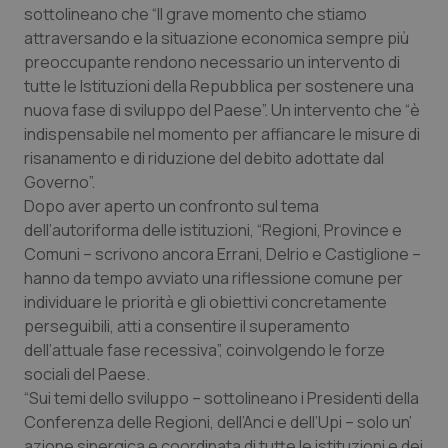
sottolineano che “Il grave momento che stiamo
Calabria
Asma & BPCO
attraversando e la situazione economica sempre più
preoccupante rendono necessario un intervento di
Campania
Car-T
tutte le Istituzioni della Repubblica per sostenere una
nuova fase di sviluppo del Paese”. Un intervento che “è
Emilia-Romagna
Colesterolo & coronaropatie
indispensabile nel momento per affiancare le misure di
risanamento e di riduzione del debito adottate dal
Friuli Venezia Giulia
Dermatite Atopica
Governo”.
Dopo aver aperto un confronto sul tema
Lazio
Diabete & glucometri
dell’autoriforma delle istituzioni, “Regioni, Province e
Comuni – scrivono ancora Errani, Delrio e Castiglione –
Liguria
Disturbi dell’umore
hanno da tempo avviato una riflessione comune per
individuare le priorità e gli obiettivi concretamente
perseguibili, atti a consentire il superamento
Lombardia
Dolore
dell’attuale fase recessiva”, coinvolgendo le forze
sociali del Paese.
Marche
Donna & Salute
“Sui temi dello sviluppo – sottolineano i Presidenti della
Conferenza delle Regioni, dell’Anci e dell’Upi – solo un’
Molise
Epatiti
azione sinergica e coordinata di tutte le istituzioni e dei