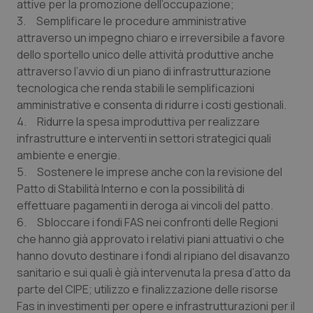
Valle D’Aosta
Oncodermatologia
attive per la promozione dell’occupazione;
3. Semplificare le procedure amministrative
attraverso un impegno chiaro e irreversibile a favore
Veneto
Oncoematologia
dello sportello unico delle attività produttive anche
attraverso l’avvio di un piano di infrastrutturazione
Oncologia & Nutrizione
tecnologica che renda stabili le semplificazioni
amministrative e consenta di ridurre i costi gestionali.
Psoriasi & pelle
4. Ridurre la spesa improduttiva per realizzare
infrastrutture e interventi in settori strategici quali
Quotidiano Cardiologia
ambiente e energie.
5. Sostenere le imprese anche con la revisione del
Quotidiano Chirurgia
Patto di Stabilità Interno e con la possibilità di
effettuare pagamenti in deroga ai vincoli del patto.
Quotidiano Oncologia
6. Sbloccare i fondi FAS nei confronti delle Regioni
che hanno già approvato i relativi piani attuativi o che
hanno dovuto destinare i fondi al ripiano del disavanzo
Quotidiano Pediatria
sanitario e sui quali è già intervenuta la presa d’atto da
parte del CIPE; utilizzo e finalizzazione delle risorse
Rene & patologie urogenitali
Fas in investimenti per opere e infrastrutturazioni per il