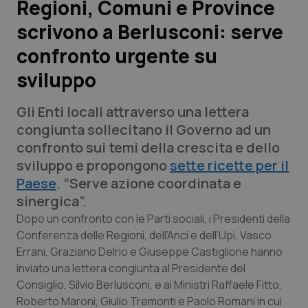
Regioni, Comuni e Province
scrivono a Berlusconi: serve
Scienza e Farmaci
confronto urgente su
Studi e Analisi
sviluppo
Lettere al direttore
Gli Enti locali attraverso una lettera
congiunta sollecitano il Governo ad un
Edizioni Regionali
confronto sui temi della crescita e dello
sviluppo e propongono
sette ricette per il
QS Pro
Paese
. “Serve azione coordinata e
sinergica”.
Professionisti Sanitari.AI
Dopo un confronto con le Parti sociali, i Presidenti della
Conferenza delle Regioni, dell’Anci e dell’Upi, Vasco
Abruzzo
QS Pro Gold
Errani, Graziano Delrio e Giuseppe Castiglione hanno
inviato una lettera congiunta al Presidente del
QS Club
Newsletter
Basilicata
Artrite & artrosi
Consiglio, Silvio Berlusconi, e ai Ministri Raffaele Fitto,
Roberto Maroni, Giulio Tremonti e Paolo Romani in cui