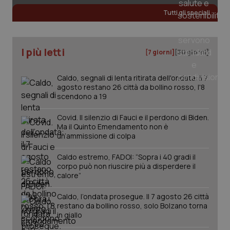
Tutti gli speciali
I più letti
[7 giorni]
[30 giorni]
Caldo, segnali di lenta ritirata dell'ondata: il 7
agosto restano 26 città da bollino rosso, l'8
scendono a 19
Covid. Il silenzio di Fauci e il perdono di Biden.
Ma il Quinto Emendamento non è
un’ammissione di colpa
Caldo estremo, FADOI: “Sopra i 40 gradi il
corpo può non riuscire più a disperdere il
calore”
PHPSESSID
Sessio
PHP.net
www.quotidianosanita.it
Caldo, l’ondata prosegue. Il 7 agosto 26 città
restano da bollino rosso, solo Bolzano torna
in giallo