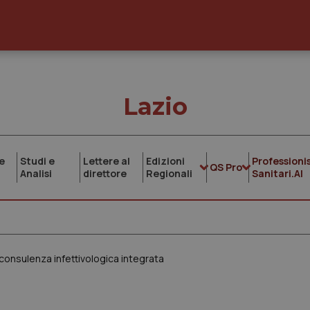
Lazio
e
Studi e
Lettere al
Edizioni
Professionis
QS Pro
Analisi
direttore
Regionali
Sanitari.AI
 consulenza infettivologica integrata