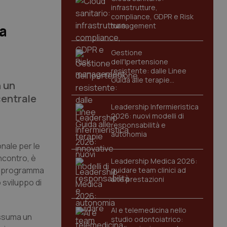
infrastrutture,
compliance, GDPR e Risk
management
a
Gestione
dell'Ipertensione
resistente: dalle Linee
Guida alle terapie
n un
innovative
centrale
Leadership Infermieristica
2026: nuovi modelli di
responsabilità e
autonomia
onale per le
ncontro, è
Leadership Medica 2026:
vo programma
guidare team clinici ad
alte prestazioni
o sviluppo di
AI e telemedicina nello
assuma un
studio odontoiatrico: