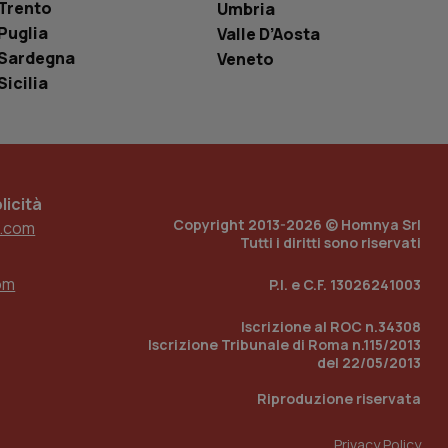
è un numero
Trento
Umbria
o in cui viene
r il sito, ma un
Puglia
Valle D’Aosta
tato di accesso per
Sardegna
Veneto
Sicilia
a Google Analytics
sione.
icità
 tenere traccia
i Youtube incorporati
tics per mantenere
Copyright 2013-2026 © Homnya Srl
.com
tore del sito web sta
Tutti i diritti sono riservati
ell'interfaccia di
om
P.I. e C.F. 13026241003
 tenere traccia
i Youtube incorporati
tore del sito web sta
Iscrizione al ROC n.34308
ell'interfaccia di
Iscrizione Tribunale di Roma n.115/2013
del 22/05/2013
 tenere traccia
Riproduzione riservata
r la gestione
one dell’esperienza
Privacy Policy