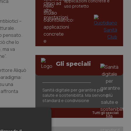
inica
applicazioni concrete e
uso protetto
ntibiotici –
turale.
to pensato.
ciò che lo
e, ma va
e”.
Gli speciali
ettore Aliquò
 paradigma:
su una
Sanità digitale per garantire più
 affronta
salute e sostenibilità. Ma servono
standard e condivisione
Tutti gli speciali