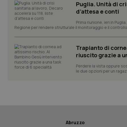
Puglia. Unità di cri
d’attesa e conti
CookieScriptConse
Prima riunione, ieri in Pugli
Regione per rendere strutturale il monitoraggio e il controllo 
tracking-sites-ironf
Trapianto di corne
tracking-enable
riuscito grazie a u
tracking-sites-ironf
session-id
Perdere la vista oppure sos
le due opzioni per un ragazz
_ga
PHPSESSID
Abruzzo