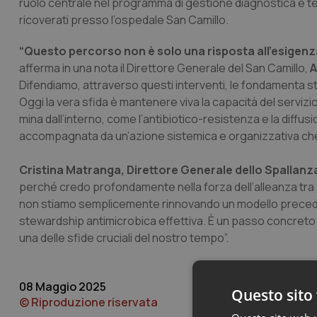
ruolo centrale nel programma di gestione diagnostica e ter
ricoverati presso l’ospedale San Camillo.
“Questo percorso non è solo una risposta all’esigenza 
afferma in una nota il Direttore Generale del San Camillo,
A
Difendiamo, attraverso questi interventi, le fondamenta s
Oggi la vera sfida è mantenere viva la capacità del serviz
mina dall’interno, come l’antibiotico-resistenza e la diffus
accompagnata da un’azione sistemica e organizzativa che c
Cristina Matranga, Direttore Generale dello Spallanz
perché credo profondamente nella forza dell’alleanza tra
non stiamo semplicemente rinnovando un modello prece
stewardship antimicrobica effettiva. È un passo concreto v
una delle sfide cruciali del nostro tempo”.
08 Maggio 2025
Questo sito 
© Riproduzione riservata