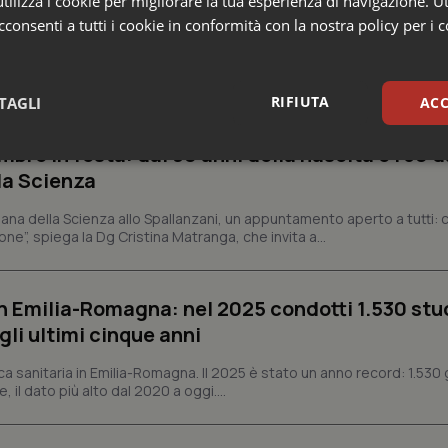
ilizza i cookie per migliorare la tua esperienza di navigazione. Ut
consenti a tutti i cookie in conformità con la nostra policy per i 
RIFIUTA
TAGLI
ACC
bre in festa: dai 90 anni della nascita e i 30 d
sari
Statistici
Mar
la Scienza
ana della Scienza allo Spallanzani, un appuntamento aperto a tutti: ci
ne”, spiega la Dg Cristina Matranga, che invita a...
n Emilia-Romagna: nel 2025 condotti 1.530 studi
Necessari
Statistici
Marketing
gli ultimi cinque anni
tribuiscono a rendere fruibile il sito web abilitandone funzionalità di base quali la nav
protette del sito. Il sito web non è in grado di funzionare correttamente senza questi coo
ca sanitaria in Emilia-Romagna. Il 2025 è stato un anno record: 1.530 g
Fornitore
/
Dominio
Scadenza
Descrizione
, il dato più alto dal 2020 a oggi....
METADATA
5 mesi 4
Questo cookie viene utilizzato p
YouTube
settimane
scelte di consenso e privacy dell'
.youtube.com
interazione con il sito. Registra i