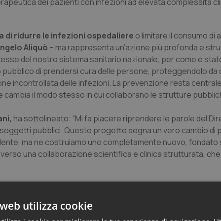
apeutica dei pazienti con infezioni ad elevata complessità cl
di ridurre le infezioni ospedaliere
o limitare il consumo di a
ngelo Aliquò
– ma rappresenta un’azione più profonda e strut
tesse del nostro sistema sanitario nazionale, per come è sta
io pubblico di prendersi cura delle persone, proteggendolo da 
ione incontrollata delle infezioni. La prevenzione resta central
ambia il modo stesso in cui collaborano le strutture pubblich
ani,
ha sottolineato: “Mi fa piacere riprendere le parole del Dir
 soggetti pubblici. Questo progetto segna un vero cambio di
dente, ma ne costruiamo uno completamente nuovo, fondato 
erso una collaborazione scientifica e clinica strutturata, che
web utilizza cookie