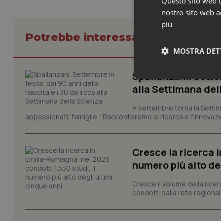
Questo sito web ut
nostro sito web ac
più
Potrebbe interessarti in Lazio
MOSTRA DET
Spallanzani. Settem
Neces
alla Settimana del
A settembre torna la Settim
appassionati, famiglie. “Racconteremo la ricerca e l'innovazio
Cresce la ricerca i
numero più alto de
I cookie necessari con
e l'accesso alle aree 
Cresce il volume della ricer
Nome
condotti dalla rete regionale
VISITOR_PRIVACY_