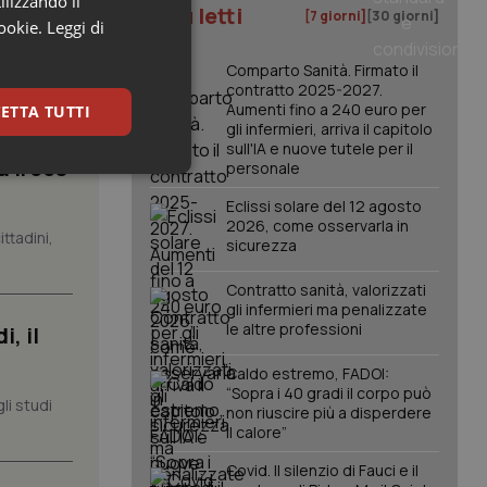
ilizzando il
I più letti
[7 giorni]
[30 giorni]
cookie.
Leggi di
Comparto Sanità. Firmato il
contratto 2025-2027.
Aumenti fino a 240 euro per
ETTA TUTTI
gli infermieri, arriva il capitolo
sull'IA e nuove tutele per il
a Irccs
personale
keting
Eclissi solare del 12 agosto
2026, come osservarla in
ttadini,
sicurezza
Contratto sanità, valorizzati
gli infermieri ma penalizzate
le altre professioni
, il
igazione sulle pagine
Caldo estremo, FADOI:
kie.
“Sopra i 40 gradi il corpo può
li studi
non riuscire più a disperdere
il calore”
er memorizzare le
utente per la loro
Covid. Il silenzio di Fauci e il
 dati sul consenso