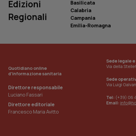
Edizioni
Basilicata
Calabria
Regionali
Campania
Emilia-Romagna
_ga_KM60CM4NPH
Nome
Nome
Sede legale e
VISITOR_INFO1_LIV
Via della Stell
_ga_0VMQEQKQ1N
Quotidiano online
d'informazione sanitaria
Sede operati
Via Luigi Galva
Direttore responsabile
__Secure-YNID
Luciano Fassari
Tel:
(+39) 06 
Email:
info@h
Direttore editoriale
Francesco Maria Avitto
YSC
__Secure-
ROLLOUT_TOKEN