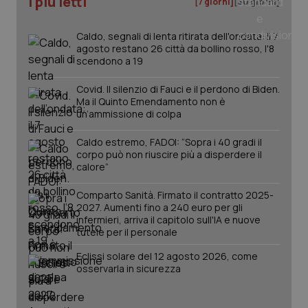
I più letti
[7 giorni]
[30 giorni]
Caldo, segnali di lenta ritirata dell'ondata: il 7
agosto restano 26 città da bollino rosso, l'8
scendono a 19
Covid. Il silenzio di Fauci e il perdono di Biden.
Ma il Quinto Emendamento non è
un’ammissione di colpa
Caldo estremo, FADOI: “Sopra i 40 gradi il
_ga_KM60CM4NPH
.quotidianosanita.it
1 anno
corpo può non riuscire più a disperdere il
mes
calore”
Comparto Sanità. Firmato il contratto 2025-
2027. Aumenti fino a 240 euro per gli
infermieri, arriva il capitolo sull'IA e nuove
tutele per il personale
Eclissi solare del 12 agosto 2026, come
osservarla in sicurezza
Fornitore
/
Nome
Scadenza
Descrizion
Dominio
Nome
Fornitore
/
Dominio
Scadenza
Des