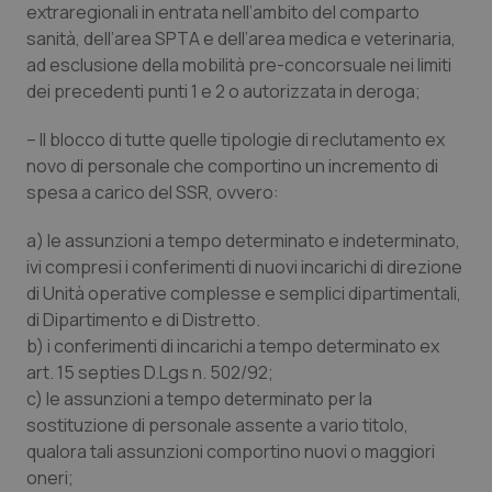
extraregionali in entrata nell’ambito del comparto
Salute orale & impianti
sanità, dell’area SPTA e dell’area medica e veterinaria,
ad esclusione della mobilità pre-concorsuale nei limiti
Sangue & coagulazione
dei precedenti punti 1 e 2 o autorizzata in deroga;
Tiroide
– Il blocco di tutte quelle tipologie di reclutamento ex
novo di personale che comportino un incremento di
spesa a carico del SSR, ovvero:
Tumore al seno
a) le assunzioni a tempo determinato e indeterminato,
Tumore ovarico
ivi compresi i conferimenti di nuovi incarichi di direzione
di Unità operative complesse e semplici dipartimentali,
Tumori del Polmone & Testa Collo
di Dipartimento e di Distretto.
b) i conferimenti di incarichi a tempo determinato ex
Tumori gastrointestinali
art. 15 septies D.Lgs n. 502/92;
c) le assunzioni a tempo determinato per la
Ulcera & Reflusso
sostituzione di personale assente a vario titolo,
qualora tali assunzioni comportino nuovi o maggiori
oneri;
Vaccini