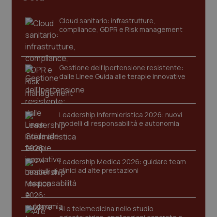
tracking-sites-ironfish-
www.quotidianosanita.it
4
tracking-enable
settim
Cloud sanitario: infrastrutture,
2 gior
compliance, GDPR e Risk management
tracking-sites-ironfish-
www.quotidianosanita.it
4
Gestione dell'Ipertensione resistente:
session-id
settim
dalle Linee Guida alle terapie innovative
2 gior
Leadership Infermieristica 2026: nuovi
_ga
1 anno
Google LLC
modelli di responsabilità e autonomia
mes
.quotidianosanita.it
Leadership Medica 2026: guidare team
clinici ad alte prestazioni
AI e telemedicina nello studio