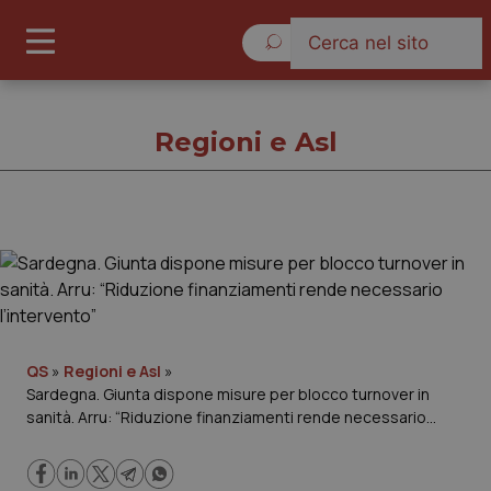
Venerdì 7 Agosto 2026
Regioni e Asl
Regioni e Asl
Cronache
Governo e Parlamento
QS
»
Regioni e Asl
»
Sardegna. Giunta dispone misure per blocco turnover in
sanità. Arru: “Riduzione finanziamenti rende necessario
Regioni e Asl
l’intervento”
Lavoro e Professioni