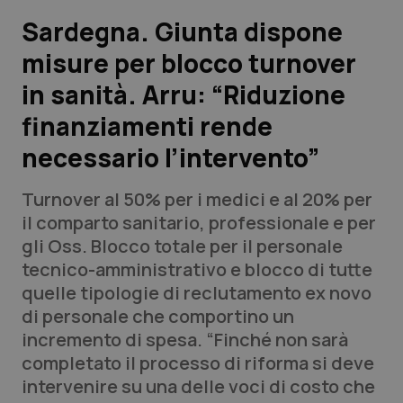
Sardegna. Giunta dispone
Scienza e Farmaci
misure per blocco turnover
in sanità. Arru: “Riduzione
Studi e Analisi
finanziamenti rende
Lettere al direttore
necessario l’intervento”
Edizioni Regionali
Turnover al 50% per i medici e al 20% per
il comparto sanitario, professionale e per
QS Pro
gli Oss. Blocco totale per il personale
tecnico-amministrativo e blocco di tutte
Professionisti Sanitari.AI
quelle tipologie di reclutamento ex novo
di personale che comportino un
Abruzzo
QS Pro Gold
incremento di spesa. “Finché non sarà
completato il processo di riforma si deve
QS Club
Newsletter
Basilicata
Artrite & artrosi
intervenire su una delle voci di costo che