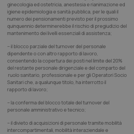
Valle D’Aosta
Oncodermatologia
ginecologia ed ostetricia, anestesia e rianimazione ed
igiene epidemiologia e sanità pubblica, per le quali il
Veneto
Oncoematologia
numero dei pensionamenti previsto per il prossimo
quinquennio determinerebbe il rischio di pregiudizio del
Oncologia & Nutrizione
mantenimento dei livelli essenziali di assistenza;
– il blocco parziale del turnover del personale
Psoriasi & pelle
dipendente o con altro rapporto di lavoro,
consentendo la copertura dei posti nel limite del 20%
Quotidiano Cardiologia
del restante personale dirigenziale e del comparto del
ruolo sanitario, professionale e per gli Operatori Socio
Quotidiano Chirurgia
Sanitari che, a qualunque titolo, ha interrotto il
rapporto di lavoro;
Quotidiano Oncologia
– la conferma del blocco totale del turnover del
Quotidiano Pediatria
personale amministrativo e tecnico;
– il divieto di acquisizioni di personale tramite mobilità
Rene & patologie urogenitali
intercompartimentali, mobilità interaziendale e