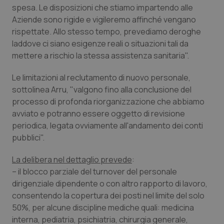
spesa. Le disposizioni che stiamo impartendo alle
Piemonte
HIV
Aziende sono rigide e vigileremo affinché vengano
rispettate. Allo stesso tempo, prevediamo deroghe
Provincia Autonoma di Bolzano
Infezioni & Febbre
laddove ci siano esigenze reali o situazioni tali da
mettere a rischio la stessa assistenza sanitaria".
Provincia Autonoma di Trento
Ipertensione & Scompenso
Le limitazioni al reclutamento di nuovo personale,
sottolinea Arru, "valgono fino alla conclusione del
Puglia
Malattie rare
processo di profonda riorganizzazione che abbiamo
avviato e potranno essere oggetto di revisione
Sardegna
Malattia di Crohn & Rettocolite Ulcerosa
periodica, legata ovviamente all'andamento dei conti
pubblici".
Sicilia
Neuroscienze & patologie neurodegenerative
La delibera nel dettaglio prevede
:
– il blocco parziale del turnover del personale
Toscana
Obesità
dirigenziale dipendente o con altro rapporto di lavoro,
consentendo la copertura dei posti nel limite del solo
Umbria
Oftalmologia
50%, per alcune discipline mediche quali: medicina
interna, pediatria, psichiatria, chirurgia generale,