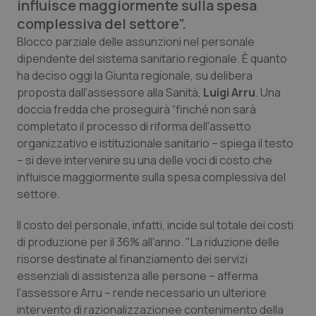
influisce maggiormente sulla spesa
Calabria
Asma & BPCO
complessiva del settore”.
Blocco parziale delle assunzioni nel personale
Campania
Car-T
dipendente del sistema sanitario regionale. È quanto
ha deciso oggi la Giunta regionale, su delibera
Emilia-Romagna
Colesterolo & coronaropatie
proposta dall'assessore alla Sanità,
Luigi Arru
. Una
doccia fredda che proseguirà “finché non sarà
Friuli Venezia Giulia
Dermatite Atopica
completato il processo di riforma dell'assetto
organizzativo e istituzionale sanitario – spiega il testo
Lazio
Diabete & glucometri
– si deve intervenire su una delle voci di costo che
influisce maggiormente sulla spesa complessiva del
Liguria
Disturbi dell’umore
settore.
Il costo del personale, infatti, incide sul totale dei costi
Lombardia
Dolore
di produzione per il 36% all'anno. "La riduzione delle
risorse destinate al finanziamento dei servizi
Marche
Donna & Salute
essenziali di assistenza alle persone – afferma
l'assessore Arru – rende necessario un ulteriore
Molise
Epatiti
intervento di razionalizzazionee contenimento della