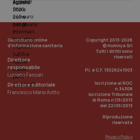
_ga_0VMQEQKQ1N
.quotidianosanita.it
1 anno 1
Questo
mese
cookie
VISITOR_INFO1_LIVE
5 mesi 4
Que
Google LLC
viene
settimane
imp
.youtube.com
utilizzato
You
da Google
ten
Analytics
pre
per
del
mantener
vid
lo stato
inco
Quotidiano online
Copyright 2013-2026
della
può
d'informazione sanitaria
© Homnya Srl
sessione.
det
Tutti i diritti sono
vis
riservati
web
Direttore
uti
nuo
responsabile
P.I. e C.F. 13026241003
ver
Luciano Fassari
dell
You
Iscrizione al ROC
Direttore editoriale
__Secure-YNID
.youtube.com
5 mesi 4
Que
n.34308
Francesco Maria Avitto
settimane
imp
Iscrizione Tribunale
You
di Roma n.115/2013
ten
pre
del 22/05/2013
del
vid
Riproduzione
inco
riservata
può
det
vis
web
Privacy Policy
uti