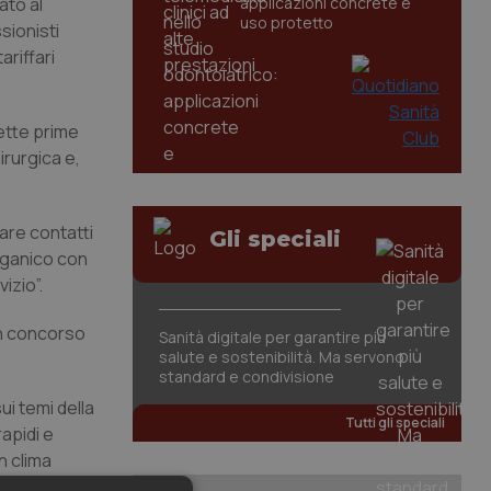
ato al
applicazioni concrete e
uso protetto
sionisti
ariffari
ette prime
irurgica e,
iare contatti
Gli speciali
rganico con
izio”.
un concorso
Sanità digitale per garantire più
salute e sostenibilità. Ma servono
standard e condivisione
ui temi della
Tutti gli speciali
rapidi e
n clima
enga conto