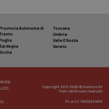
basate sul
entificatore
le variabili di
è un numero
o in cui viene
r il sito, ma un
tato di accesso per
Provincia Autonoma di
Toscana
Trento
Umbria
a Google Analytics
Puglia
Valle D’Aosta
sione.
Sardegna
Veneto
Sicilia
 tenere traccia
i Youtube incorporati
tics per mantenere
tore del sito web sta
ell'interfaccia di
icità
Copyright 2013-2026 © Homnya Srl
 tenere traccia
.com
i Youtube incorporati
Tutti i diritti sono riservati
tore del sito web sta
ell'interfaccia di
om
P.I. e C.F. 13026241003
 tenere traccia