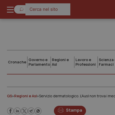
Governo e
Regioni e
Lavoro e
Scienza 
Cronache
Parlamento
Asl
Professioni
Farmaci
QS
»
Regioni e Asl
»
Servizio dermatologico. L’Ausl non trova i medic
Stampa