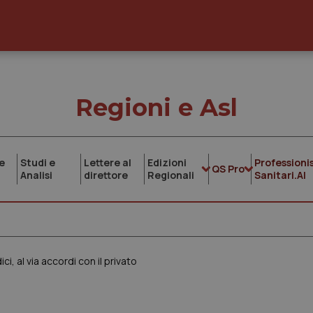
Regioni e Asl
e
Studi e
Lettere al
Edizioni
Professionis
QS Pro
Analisi
direttore
Regionali
Sanitari.AI
i, al via accordi con il privato