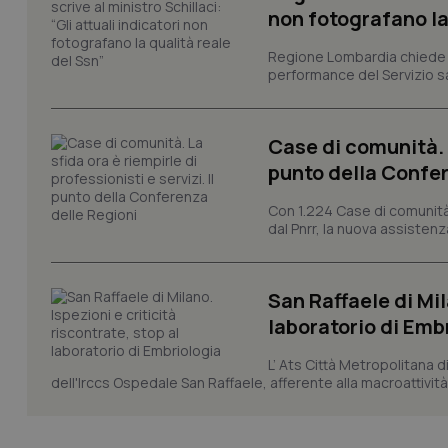
Nome
non fotografano la
VISITOR_PRIVACY_
Regione Lombardia chiede al
performance del Servizio san
CookieScriptConse
Case di comunità. L
punto della Confer
Con 1.224 Case di comunità a
tracking-sites-ironf
dal Pnrr, la nuova assistenza
tracking-enable
tracking-sites-ironf
session-id
San Raffaele di Mil
laboratorio di Emb
_ga
L’ Ats Città Metropolitana d
dell'Irccs Ospedale San Raffaele, afferente alla macroattività 