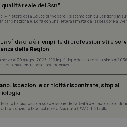
Fornitore
/
Dominio
Scadenza
Descrizione
 qualità reale del Ssn”
METADATA
5 mesi 4
Questo cookie viene utilizzato p
YouTube
settimane
scelte di consenso e privacy dell'
.youtube.com
 Ministero della Salute di rivedere il sistema con cui vengono misur
interazione con il sito. Registra i
itario nazionale. Lo fa con una lettera firmata dall'assessore al Welf
del visitatore riguardo a varie pol
impostazioni sulla privacy, garan
preferenze siano onorate nelle se
nt
5 mesi 3
Questo cookie viene utilizzato da
CookieScript
a sfida ora è riempirle di professionisti e serviz
settimane
Script.com per ricordare le pref
www.quotidianosanita.it
sui cookie dei visitatori. È neces
enza delle Regioni
dei cookie di Cookie-Script.com 
correttamente.
ttive al 30 giugno 2026, 186 in più rispetto al target minimo di 1.038
ish-
www.quotidianosanita.it
4
Questo cookie è impostato dall'a
 territoriale entra nella fase decisiva:...
settimane
abilitare il sistema di tracking a
2 giorni
ish-
www.quotidianosanita.it
4
Questo cookie è impostato dall'a
settimane
assegnare un identificatore generi
ano. Ispezioni e criticità riscontrate, stop al
2 giorni
riologia
1 anno 1
Questo nome di cookie è associa
Google LLC
mese
Universal Analytics, che è un a
.quotidianosanita.it
significativo del servizio di ana
i Milano ha disposto la sospensione dell'attività del Laboratorio di E
utilizzato da Google. Questo cook
di Procreazione Medicalmente Assistita (PMA) di III livello,...
per distinguere utenti unici as
generato in modo casuale come i
cliente. È incluso in ogni richiest
sito e utilizzato per calcolare i dat
sessioni e campagne per i rapporti 