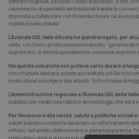
sanitario regionali, secondo i codici di accesso. A fine 2016 
reperimento di specialisti ambulatoriali tramite le convenzi
disponibili a collaborare con l’Azienda stessa. Gli avvisi pu
stabiliti a livello statale”.
L’Azienda USL Valle d’Aosta ha quindi erogato, per al
visite, con l’unico professionista incaricato, “garantendo in
soprattutto, le attività specialistiche connesse al pronto
Ma questa soluzione non poteva certo durare a lungo.
con strutture sanitarie private accreditate col Servizio 
medici idonei a svolgere tale attività: “Entro il mese di mag
L’Amministrazione regionale e l’Azienda USL della Val
pubblico per medici specialisti in dermatologia, che sarà e
Per l’Assessore alla sanità, salute e politiche sociali e 
salute pubblica comporta da un lato un rafforzamento dell’in
efficaci, nell’ambito delle norme e in piena trasparenza. Per
costruttivo capace di proporre soluzioni anche nel dibatti