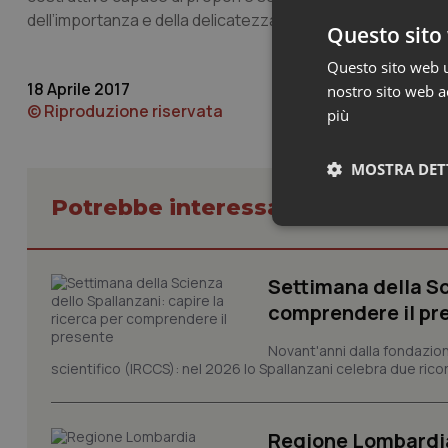
dell’importanza e della delicatezza dell’intero mondo sanita
Questo sito 
Questo sito web ut
18 Aprile 2017
nostro sito web ac
© Riproduzione riservata
più
MOSTRA DET
Potrebbe interessarti in Regioni 
Neces
Settimana della Sc
comprendere il pr
Novant'anni dalla fondazion
scientifico (IRCCS): nel 2026 lo Spallanzani celebra due rico
I cookie necessari con
e l'accesso alle aree 
Regione Lombardia s