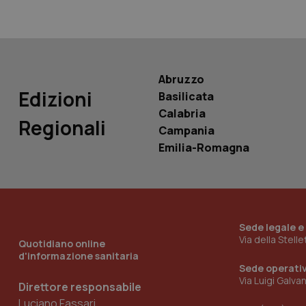
PHPSESSID
Abruzzo
Edizioni
Basilicata
_ga_KM60CM4NPH
Calabria
Regionali
Campania
Emilia-Romagna
Nome
Nome
VISITOR_INFO1_LIV
_ga_0VMQEQKQ1N
Sede legale e
Via della Stell
Quotidiano online
__Secure-YNID
d'informazione sanitaria
Sede operati
Via Luigi Galva
Direttore responsabile
Luciano Fassari
YSC