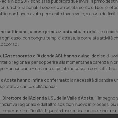
ed a inizio 2017 sono stati pubblicati due avvisi: il primo destin
oni uniche nazionali, il secondo al reclutamento di liberi profes
bblici non hanno avuto però esito favorevole, a causa dei limiti t
cune settimane, alcune prestazioni ambulatoriali,
le cosidd
 ogni caso, con congrui tempi di attesa, la correlata attività ch
 soccorso”.
 L’Assessorato e l’Azienda ASL hanno quindi deciso
di avv
sanitario regionale per sopperire alla momentanea carenza in o
gio – annunciano – saranno stipulati i necessari contratti di serv
le d’Aosta hanno infine confermato
la necessità di bandire 
spletato a carico dell’Azienda.
il Direttore dell’Azienda USL della Valle d’Aosta,
“l’impegno s
iziativa regionale e dall’altro soluzioni nuove in processi più 
 superare le difficoltà di questa fase critica, occorre inoltre u
to aperto tra operatori, corpi intermedi e associazioni, che t