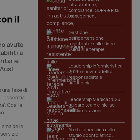
infrastrutture,
compliance, GDPR e Risk
management
on il
Gestione
dell'Ipertensione
nno avuto
resistente: dalle Linee
Guida alle terapie
abiliti a
innovative
nitarie
Leadership Infermieristica
 Ausl
2026: nuovi modelli di
responsabilità e
autonomia
o una fase di
li essenziali
Leadership Medica 2026:
a”. Così la
guidare team clinici ad
alte prestazioni
co.
blema delle
AI e telemedicina nello
 servizio
studio odontoiatrico: