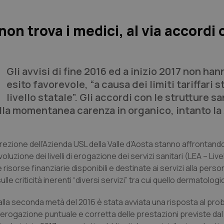
on trova i medici, al via accordi c
Gli avvisi di fine 2016 ed a inizio 2017 non ha
esito favorevole, “a causa dei limiti tariffari st
livello statale”. Gli accordi con le strutture sa
alla momentanea carenza in organico, intanto la
 Direzione dell’Azienda USL della Valle d’Aosta stanno affrontand
oluzione dei livelli di erogazione dei servizi sanitari (LEA – Livel
 risorse finanziarie disponibili e destinate ai servizi alla person
le criticità inerenti “diversi servizi” tra cui quello dermatologi
alla seconda metà del 2016 è stata avviata una risposta al pro
ll’erogazione puntuale e corretta delle prestazioni previste dal