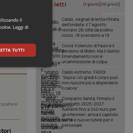
I più letti
[7 giorni]
[30 giorni]
Caldo, segnali di lenta ritirata
ilizzando il
dell'ondata: il 7 agosto
cookie.
Leggi di
restano 26 città da bollino
rosso, l'8 scendono a 19
Covid. Il silenzio di Fauci e il
ETTA TUTTI
perdono di Biden. Ma il Quinto
Emendamento non è
un’ammissione di colpa
keting
Caldo estremo, FADOI:
“Sopra i 40 gradi il corpo può
non riuscire più a disperdere
il calore”
Comparto Sanità. Firmato il
contratto 2025-2027.
carattere
Aumenti fino a 240 euro per
gli infermieri, arriva il capitolo
sull'IA e nuove tutele per il
igazione sulle pagine
personale
kie.
tori