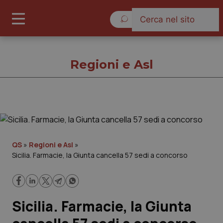
Venerdì 7 Agosto 2026
Regioni e Asl
Regioni e Asl
Cronache
QS
»
Regioni e Asl
»
Sicilia. Farmacie, la Giunta cancella 57 sedi a concorso
Governo e Parlamento
Regioni e Asl
Sicilia. Farmacie, la Giunta
Lavoro e Professioni