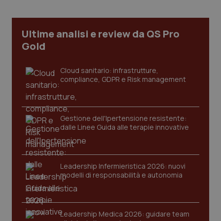
Necessari
Statistici
Marketing
I cookie necessari contribuiscono a rendere fruibile il
sito web abilitandone funzionalità di base quali la
Ultime analisi e review da QS Pro
navigazione sulle pagine e l'accesso alle aree
Gold
protette del sito. Il sito web non è in grado di
funzionare correttamente senza questi cookie.
Nome
Fornitore
/
Dominio
Scaden
Cloud sanitario: infrastrutture,
compliance, GDPR e Risk management
VISITOR_PRIVACY_METADATA
5 mesi
YouTube
settim
.youtube.com
Gestione dell'Ipertensione resistente:
dalle Linee Guida alle terapie innovative
Leadership Infermieristica 2026: nuovi
modelli di responsabilità e autonomia
Leadership Medica 2026: guidare team