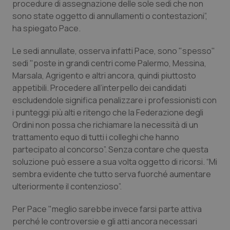
procedure di assegnazione delle sole sedi che non
sono state oggetto di annullamenti o contestazioni”,
Piemonte
HIV
ha spiegato Pace.
Provincia Autonoma di Bolzano
Infezioni & Febbre
Le sedi annullate, osserva infatti Pace, sono "spesso"
sedi "poste in grandi centri come Palermo, Messina,
Provincia Autonoma di Trento
Ipertensione & Scompenso
Marsala, Agrigento e altri ancora, quindi piuttosto
appetibili. Procedere all’interpello dei candidati
Puglia
Malattie rare
escludendole significa penalizzare i professionisti con
i punteggi più alti e ritengo che la Federazione degli
Sardegna
Malattia di Crohn & Rettocolite Ulcerosa
Ordini non possa che richiamare la necessità di un
trattamento equo di tutti i colleghi che hanno
partecipato al concorso”. Senza contare che questa
Sicilia
Neuroscienze & patologie neurodegenerative
soluzione può essere a sua volta oggetto di ricorsi. “Mi
sembra evidente che tutto serva fuorché aumentare
Toscana
Obesità
ulteriormente il contenzioso”.
Umbria
Oftalmologia
Per Pace "meglio sarebbe invece farsi parte attiva
perché le controversie e gli atti ancora necessari