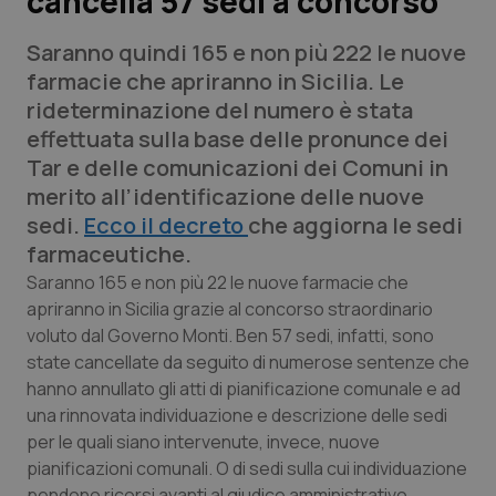
cancella 57 sedi a concorso
Saranno quindi 165 e non più 222 le nuove
Scienza e Farmaci
farmacie che apriranno in Sicilia. Le
rideterminazione del numero è stata
Studi e Analisi
effettuata sulla base delle pronunce dei
Tar e delle comunicazioni dei Comuni in
Lettere al direttore
merito all’identificazione delle nuove
sedi.
Ecco il decreto
che aggiorna le sedi
Edizioni Regionali
farmaceutiche.
QS Pro
Saranno 165 e non più 22 le nuove farmacie che
apriranno in Sicilia grazie al concorso straordinario
voluto dal Governo Monti. Ben 57 sedi, infatti, sono
Professionisti Sanitari.AI
state cancellate da seguito di numerose sentenze che
hanno annullato gli atti di pianificazione comunale e ad
Abruzzo
QS Pro Gold
una rinnovata individuazione e descrizione delle sedi
per le quali siano intervenute, invece, nuove
QS Club
Newsletter
Basilicata
Artrite & artrosi
pianificazioni comunali. O di sedi sulla cui individuazione
pendono ricorsi avanti al giudice amministrativo.