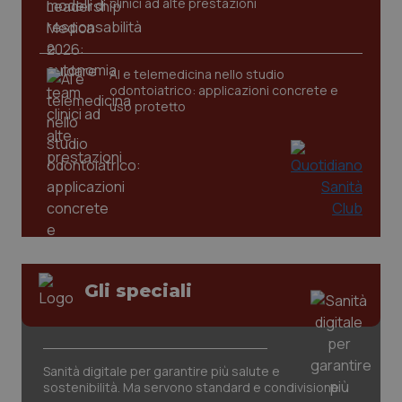
clinici ad alte prestazioni
CookieScriptConsent
5 mesi
CookieScript
settim
www.quotidianosanita.it
AI e telemedicina nello studio
odontoiatrico: applicazioni concrete e
uso protetto
tracking-sites-ironfish-
www.quotidianosanita.it
4
tracking-enable
settim
Gli speciali
2 gior
tracking-sites-ironfish-
www.quotidianosanita.it
4
Sanità digitale per garantire più salute e
session-id
settim
sostenibilità. Ma servono standard e condivisione
2 gior