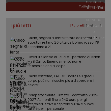
Tutti gli speciali
_ga
1 anno
Google LLC
mes
.quotidianosanita.it
I più letti
[7 giorni]
[30 giorni]
Caldo, segnali di lenta ritirata dell'ondata: il 7
agosto restano 26 città da bollino rosso, l'8
scendono a 21
Covid. Il silenzio di Fauci e il perdono di Biden.
Ma il Quinto Emendamento non è
un’ammissione di colpa
Caldo estremo, FADOI: “Sopra i 40 gradi il
corpo può non riuscire più a disperdere il
calore”
Comparto Sanità. Firmato il contratto 2025-
2027. Aumenti fino a 240 euro per gli
infermieri, arriva il capitolo sull'IA e nuove
tutele per il personale