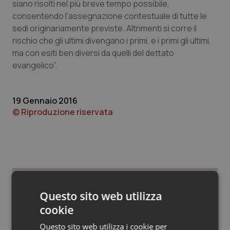
Valle D’Aosta
Oncodermatologia
siano risolti nel più breve tempo possibile,
consentendo l’assegnazione contestuale di tutte le
Veneto
Oncoematologia
sedi originariamente previste. Altrimenti si corre il
rischio che gli ultimi divengano i primi, e i primi gli ultimi,
ma con esiti ben diversi da quelli del dettato
Oncologia & Nutrizione
evangelico”.
Psoriasi & pelle
19 Gennaio 2016
Quotidiano Cardiologia
© Riproduzione riservata
Quotidiano Chirurgia
Quotidiano Oncologia
Quotidiano Pediatria
Questo sito web utilizza
Potrebbe interessarti in
cookie
Regioni e Asl
Rene & patologie urogenitali
Questo sito web utilizza i cookie per