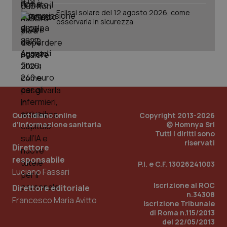
Eclissi solare del 12 agosto 2026, come
osservarla in sicurezza
PHPSESSID
Sessio
PHP.net
www.quotidianosanita.it
Quotidiano online
Copyright 2013-2026
d'informazione sanitaria
© Homnya Srl
Tutti i diritti sono
riservati
Direttore
responsabile
P.I. e C.F. 13026241003
Luciano Fassari
Iscrizione al ROC
Direttore editoriale
n.34308
Francesco Maria Avitto
Iscrizione Tribunale
di Roma n.115/2013
del 22/05/2013