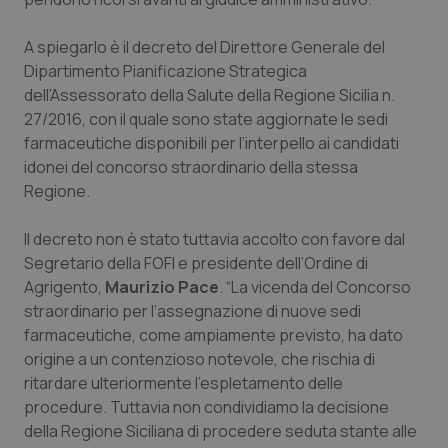
Calabria
Asma & BPCO
A spiegarlo è il decreto del Direttore Generale del
Campania
Car-T
Dipartimento Pianificazione Strategica
dell’Assessorato della Salute della Regione Sicilia n.
Emilia-Romagna
Colesterolo & coronaropatie
27/2016, con il quale sono state aggiornate le sedi
farmaceutiche disponibili per l’interpello ai candidati
idonei del concorso straordinario della stessa
Friuli Venezia Giulia
Dermatite Atopica
Regione.
Lazio
Diabete & glucometri
Il decreto non è stato tuttavia accolto con favore dal
Segretario della FOFI e presidente dell’Ordine di
Liguria
Disturbi dell’umore
Agrigento,
Maurizio Pace
. “La vicenda del Concorso
straordinario per l’assegnazione di nuove sedi
Lombardia
Dolore
farmaceutiche, come ampiamente previsto, ha dato
origine a un contenzioso notevole, che rischia di
Marche
Donna & Salute
ritardare ulteriormente l’espletamento delle
procedure. Tuttavia non condividiamo la decisione
Molise
Epatiti
della Regione Siciliana di procedere seduta stante alle