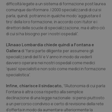
Valle D’Aosta
Oncodermatologia
difficoltà legate a un sistema di formazione post laurea
comunque da riformare. I 2000 specializzandi di cui si
Veneto
Oncoematologia
parla, quindi, potranno in qualche modo ‘aggiustare il
tiro’ della loro formazione, in accordo con i tutor e i
Oncologia & Nutrizione
direttori delle scuole di specializzazione, ma è altro ciò
di cui si ha bisogno per i nostri ospedali”.
Psoriasi & pelle
L’Anaao Lombardia chiede quindi a Fontana e
Gallera
di “farsi parte diligente per assumere gli
Quotidiano Cardiologia
specializzandi del IV e V anno in modo da vederli
davvero operare nei nostri ospedali come medici
Quotidiano Chirurgia
‘quasi’ specialisti e non solo come medici in formazione
specialistica”.
Quotidiano Oncologia
Infine, chiarisce il sindacato,
“l’Autonomia di cui parla
Quotidiano Pediatria
Fontana è altra cosa rispetto alla semplice
declinazione di una legge nazionale: si pensi piuttosto
a un percorso condiviso e certo di revisione della rete
Rene & patologie urogenitali
d’offerta in modo da aumentare ulteriormente la