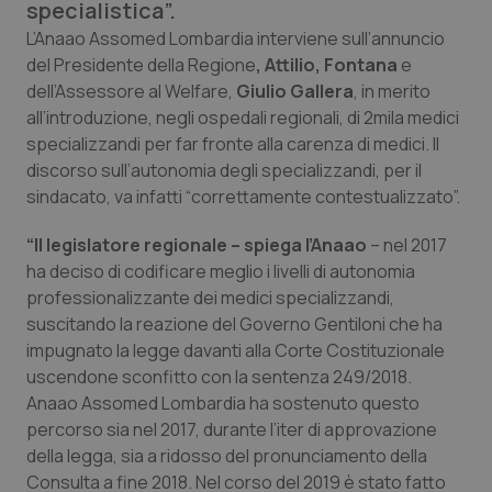
specialistica”.
Calabria
Asma & BPCO
L’Anaao Assomed Lombardia interviene sull’annuncio
del Presidente della Regione
, Attilio, Fontana
e
Campania
Car-T
dell’Assessore al Welfare,
Giulio Gallera
, in merito
all’introduzione, negli ospedali regionali, di 2mila medici
Emilia-Romagna
Colesterolo & coronaropatie
specializzandi per far fronte alla carenza di medici. Il
discorso sull’autonomia degli specializzandi, per il
Friuli Venezia Giulia
Dermatite Atopica
sindacato, va infatti “correttamente contestualizzato”.
Lazio
Diabete & glucometri
“Il legislatore regionale – spiega l’Anaao
– nel 2017
ha deciso di codificare meglio i livelli di autonomia
professionalizzante dei medici specializzandi,
Liguria
Disturbi dell’umore
suscitando la reazione del Governo Gentiloni che ha
impugnato la legge davanti alla Corte Costituzionale
Lombardia
Dolore
uscendone sconfitto con la sentenza 249/2018.
Anaao Assomed Lombardia ha sostenuto questo
Marche
Donna & Salute
percorso sia nel 2017, durante l’iter di approvazione
della legga, sia a ridosso del pronunciamento della
Molise
Epatiti
Consulta a fine 2018. Nel corso del 2019 è stato fatto