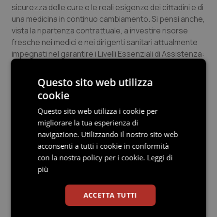
sicurezza delle cure e le reali esigenze dei cittadini e di
Salute orale & impianti
una medicina in continuo cambiamento. Si pensi anche,
vista la ripartenza contrattuale, a investire risorse
Sangue & coagulazione
fresche nei medici e nei dirigenti sanitari attualmente
impegnati nel garantire i Livelli Essenziali di Assistenza:
Tiroide
con truppe stanche e demotivate non si va molto
lontano e i concorsi a vuoto, realtà ormai quotidiana,
Questo sito web utilizza
Tumore al seno
sono lì a ricordarcelo”.
cookie
Questo sito web utilizza i cookie per
Tumore ovarico
30 Ottobre 2019
migliorare la tua esperienza di
© Riproduzione riservata
navigazione. Utilizzando il nostro sito web
Tumori del Polmone & Testa Collo
acconsenti a tutti i cookie in conformità
con la nostra policy per i cookie.
Leggi di
Tumori gastrointestinali
più
Ulcera & Reflusso
ACCETTA TUTTI
Potrebbe interessarti in
Vaccini