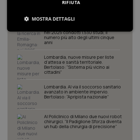
RIFIUTA
Lombardia
MOSTRA DETTAGLI
Cresce la ricerca in Emilia-Romagna:
Necessari
Statistici
Marketing
nel 2025 condotti 1.530 studi, il
numero più alto degli ultimi cinque
anni
Preferenze
Lombardia, nuove misure per liste
d’attesa e sanità territoriale.
Bertolaso: “Sistema più vicino ai
cittadini”
Lombardia. Al via il soccorso sanitario
avanzato in ambiente impervio.
Bertolaso: “Apripista nazionale”
Necessari
Statistici
Marketing
Preferenze
Al Policlinico di Milano due nuovi robot
I cookie necessari contribuiscono a rendere fruibile il
chirurgici. “Il Padiglione Sforza diventa
sito web abilitandone funzionalità di base quali la
un hub della chirurgia di precisione”
navigazione sulle pagine e l'accesso alle aree
protette del sito. Il sito web non è in grado di