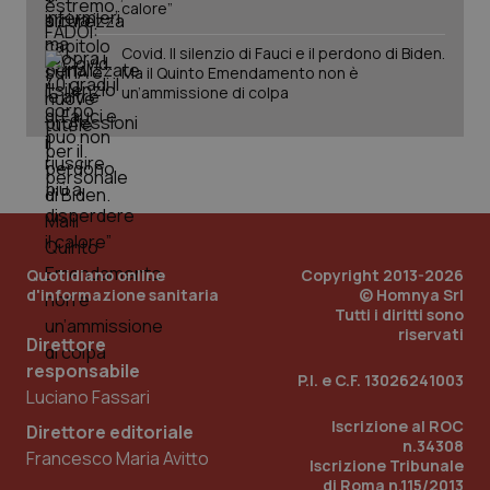
calore”
Covid. Il silenzio di Fauci e il perdono di Biden.
Ma il Quinto Emendamento non è
un’ammissione di colpa
_tteus
www.quotidianosanitaclub.it
Sessione
__cf_bm
29 minuti
Cloudflare Inc.
59
.info.quotidianosanitaclub.it
secondi
Quotidiano online
Copyright 2013-2026
d'informazione sanitaria
© Homnya Srl
Tutti i diritti sono
riservati
Direttore
responsabile
P.I. e C.F. 13026241003
Luciano Fassari
Iscrizione al ROC
Direttore editoriale
ps_profile_variant
www.quotidianosanitaclub.it
1 anno
n.34308
Francesco Maria Avitto
Iscrizione Tribunale
di Roma n.115/2013