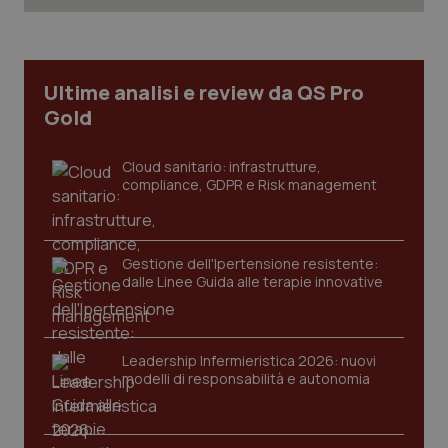
funzionare correttamente senza questi cookie.
Nome
Fornitore / Dominio
Scadenza
ps_abtest_uid
www.quotidianosanitaclub.it
1 anno
Ultime analisi e review da QS Pro
Gold
Cloud sanitario: infrastrutture,
compliance, GDPR e Risk management
_tteu
www.quotidianosanitaclub.it
1 anno 1
Gestione dell'Ipertensione resistente:
mese
dalle Linee Guida alle terapie innovative
CookieScriptConsent
5 mesi 3
CookieScript
settiman
.quotidianosanitaclub.it
Google Privacy Policy
Leadership Infermieristica 2026: nuovi
modelli di responsabilità e autonomia