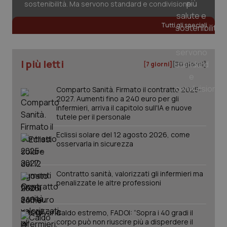
sostenibilità. Ma servono standard e condivisione
Tutti gli speciali
__cf_bm
29 minuti
Cloudflare Inc.
I più letti
59
.hubspot.com
[7 giorni]
[30 giorni]
secondi
Comparto Sanità. Firmato il contratto 2025-
2027. Aumenti fino a 240 euro per gli
infermieri, arriva il capitolo sull'IA e nuove
tutele per il personale
Eclissi solare del 12 agosto 2026, come
osservarla in sicurezza
next-token
www.quotidianosanitaclub.it
Sessione
Contratto sanità, valorizzati gli infermieri ma
penalizzate le altre professioni
Caldo estremo, FADOI: “Sopra i 40 gradi il
__cf_bm
29 minuti
Cloudflare Inc.
58
.hs-scripts.com
corpo può non riuscire più a disperdere il
secondi