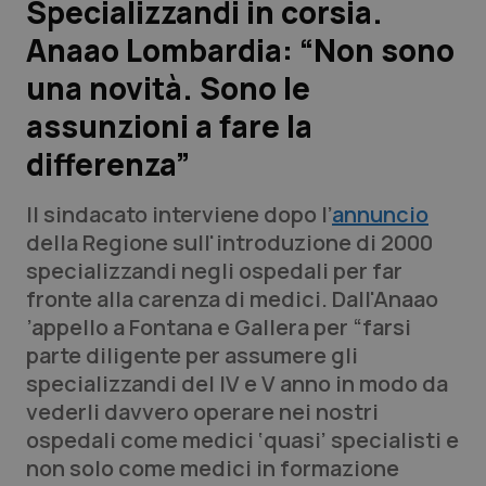
Specializzandi in corsia.
Anaao Lombardia: “Non sono
Scienza e Farmaci
una novità. Sono le
Studi e Analisi
assunzioni a fare la
differenza”
Lettere al direttore
Il sindacato interviene dopo l’
annuncio
Edizioni Regionali
della Regione sull'introduzione di 2000
specializzandi negli ospedali per far
QS Pro
fronte alla carenza di medici. Dall'Anaao
’appello a Fontana e Gallera per “farsi
Professionisti Sanitari.AI
parte diligente per assumere gli
specializzandi del IV e V anno in modo da
Abruzzo
QS Pro Gold
vederli davvero operare nei nostri
ospedali come medici ‘quasi’ specialisti e
QS Club
Newsletter
Basilicata
Artrite & artrosi
non solo come medici in formazione