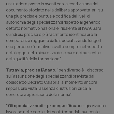
un ulteriore passo in avanti con la condivisione del
Piemonte
HIV
documento sfociato nella delibera approvata ieri, su
una più precisa e puntuale codifica dei livelli di
Provincia Autonoma di Bolzano
Infezioni & Febbre
autonomia degli specializzandi rispetto al generico
dettato normativo nazionale, risalente al 1999. Sarà
quindi più precisa e più facilmente identificabile la
Provincia Autonoma di Trento
Ipertensione & Scompenso
competenza raggiunta dallo specializzando lungo il
suo percorso formativo, svolto sempre nel rispetto
Puglia
Malattie rare
della legge, nella sicurezza delle cure dei pazienti e
della qualità della formazione”.
Sardegna
Malattia di Crohn & Rettocolite Ulcerosa
Tuttavia, precisa l’Anaao,
“ben diverso è il discorso
Sicilia
Neuroscienze & patologie neurodegenerative
sull’assunzione degli specializzandi prevista dal
cosiddetto Decreto Calabria, al momento ancora
Toscana
Obesità
impossibile vista l’assenza di istruzioni circa la
concreta applicazione della norma”.
Umbria
Oftalmologia
“Gli specializzandi – prosegue l’Anaao –
già vivono e
lavorano nelle corsie dei nostri ospedali, pur con le