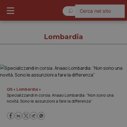
Giovedì 6 Agosto 2026
Lombardia
Lombardia
Cronache
QS
»
Lombardia
»
Specializzandi in corsia. Anaao Lombardia: “Non sono una
Governo e Parlamento
novità. Sono le assunzioni a fare la differenza”
Regioni e Asl
Lavoro e Professioni