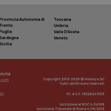
basate sul
entificatore
le variabili di
è un numero
o in cui viene
Provincia Autonoma di
Toscana
r il sito, ma un
tato di accesso per
Trento
Umbria
Puglia
Valle D’Aosta
a Google Analytics
sione.
Sardegna
Veneto
Sicilia
 tenere traccia
i Youtube incorporati
tics per mantenere
tore del sito web sta
ell'interfaccia di
icità
Copyright 2013-2026 © Homnya Srl
.com
Tutti i diritti sono riservati
 tenere traccia
i Youtube incorporati
tore del sito web sta
om
P.I. e C.F. 13026241003
ell'interfaccia di
Iscrizione al ROC n.34308
 tenere traccia
Iscrizione Tribunale di Roma n.115/2013