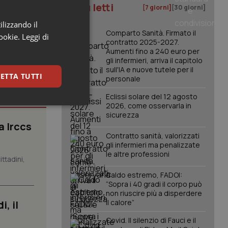
I più letti
[7 giorni]
[30 giorni]
ilizzando il
Comparto Sanità. Firmato il
cookie.
Leggi di
contratto 2025-2027.
Aumenti fino a 240 euro per
gli infermieri, arriva il capitolo
sull'IA e nuove tutele per il
ETTA TUTTI
personale
Eclissi solare del 12 agosto
2026, come osservarla in
keting
sicurezza
a Irccs
Contratto sanità, valorizzati
gli infermieri ma penalizzate
le altre professioni
ttadini,
Caldo estremo, FADOI:
“Sopra i 40 gradi il corpo può
non riuscire più a disperdere
igazione sulle pagine
il calore”
, il
kie.
Covid. Il silenzio di Fauci e il