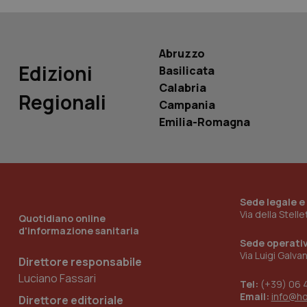
PHPSESSID
Abruzzo
Edizioni
Basilicata
Calabria
_ga_KM60CM4NPH
Regionali
Campania
Emilia-Romagna
Nome
Nome
VISITOR_INFO1_LIV
_ga_0VMQEQKQ1N
Sede legale e
Via della Stell
Quotidiano online
d'informazione sanitaria
__Secure-YNID
Sede operati
Via Luigi Galva
Direttore responsabile
Luciano Fassari
Tel:
(+39) 06 
YSC
Email:
info@h
Direttore editoriale