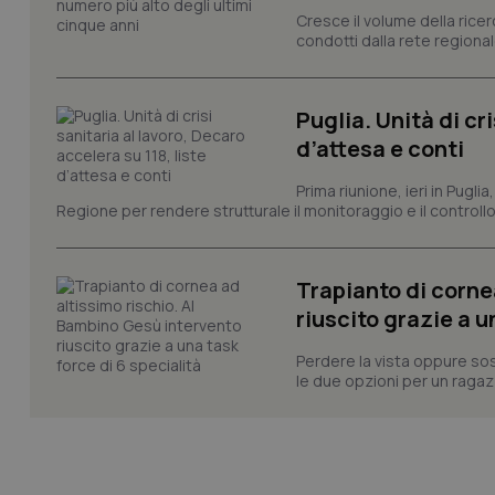
VISITOR_PRIVACY_
Cresce il volume della ricer
condotti dalla rete regionale
Puglia. Unità di cri
CookieScriptConse
d’attesa e conti
Prima riunione, ieri in Pugli
Regione per rendere strutturale il monitoraggio e il controllo 
tracking-sites-ironf
tracking-enable
tracking-sites-ironf
Trapianto di corne
session-id
riuscito grazie a u
_ga
Perdere la vista oppure sos
le due opzioni per un ragazz