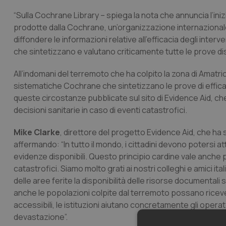
“Sulla Cochrane Library – spiega la nota che annuncia l’ini
prodotte dalla Cochrane, un’organizzazione internazionale
diffondere le informazioni relative all’efficacia degli interv
che sintetizzano e valutano criticamente tutte le prove dispon
All’indomani del terremoto che ha colpito la zona di Amatr
sistematiche Cochrane che sintetizzano le prove di efficaci
queste circostanze pubblicate sul sito di Evidence Aid,
decisioni sanitarie in caso di eventi catastrofici.
Mike Clarke
, direttore del progetto Evidence Aid, che ha s
affermando: “In tutto il mondo, i cittadini devono potersi a
evidenze disponibili. Questo principio cardine vale anche 
catastrofici. Siamo molto grati ai nostri colleghi e amici i
delle aree ferite la disponibilità delle risorse documental
anche le popolazioni colpite dal terremoto possano rice
accessibili, le istituzioni aiutano concretamente gli operat
devastazione”.