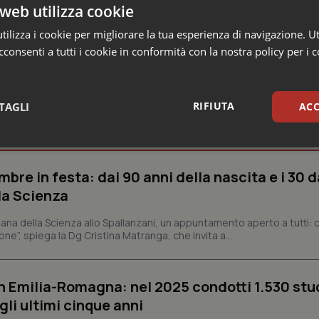
web utilizza cookie
ilizza i cookie per migliorare la tua esperienza di navigazione. Ut
consenti a tutti i cookie in conformità con la nostra policy per i 
RIFIUTA
TAGLI
ACC
sari
Statistici
Mar
bre in festa: dai 90 anni della nascita e i 30 d
la Scienza
ana della Scienza allo Spallanzani, un appuntamento aperto a tutti: ci
ne”, spiega la Dg Cristina Matranga, che invita a...
Necessari
Statistici
Marketing
tribuiscono a rendere fruibile il sito web abilitandone funzionalità di base quali la nav
n Emilia-Romagna: nel 2025 condotti 1.530 studi
protette del sito. Il sito web non è in grado di funzionare correttamente senza questi coo
gli ultimi cinque anni
Fornitore
/
Dominio
Scadenza
Descrizione