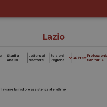
Lazio
e
Studi e
Lettere al
Edizioni
Professionis
QS Pro
Analisi
direttore
Regionali
Sanitari.AI
avorire la migliore assistenza alle vittime