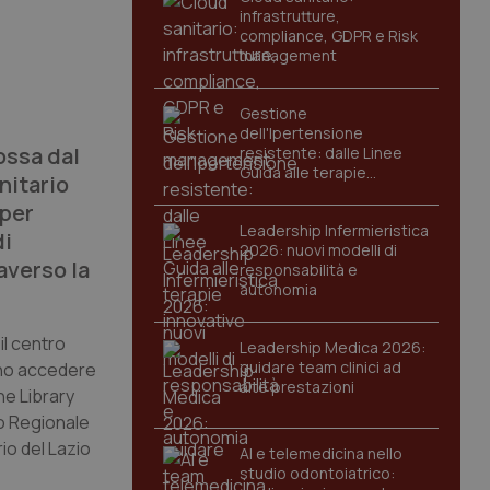
infrastrutture,
compliance, GDPR e Risk
management
Gestione
dell'Ipertensione
ossa dal
resistente: dalle Linee
Guida alle terapie
nitario
innovative
 per
Leadership Infermieristica
di
2026: nuovi modelli di
averso la
responsabilità e
autonomia
il centro
Leadership Medica 2026:
guidare team clinici ad
anno accedere
alte prestazioni
ne Library
io Regionale
rio del Lazio
AI e telemedicina nello
studio odontoiatrico: