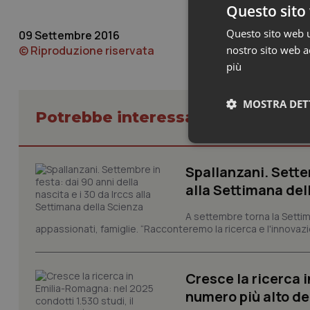
Questo sito 
Questo sito web ut
09 Settembre 2016
© Riproduzione riservata
nostro sito web ac
più
MOSTRA DET
Potrebbe interessarti in Lazio
Neces
Spallanzani. Settem
alla Settimana del
A settembre torna la Settim
appassionati, famiglie. “Racconteremo la ricerca e l'innovazio
I cookie necessari con
Cresce la ricerca i
e l'accesso alle aree 
numero più alto de
Nome