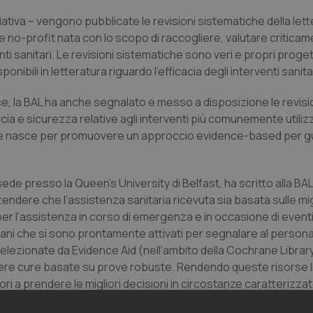
ziativa – vengono pubblicate le revisioni sistematiche della let
 no-profit nata con lo scopo di raccogliere, valutare critica
enti sanitari. Le revisioni sistematiche sono veri e propri progett
ibili in letteratura riguardo l’efficacia degli interventi sanitar
ice, la BAL ha anche segnalato e messo a disposizione le revisi
a e sicurezza relative agli interventi più comunemente utilizz
 che nasce per promuovere un approccio evidence-based per gu
ede presso la Queen’s University di Belfast, ha scritto alla BAL
ttendere che l’assistenza sanitaria ricevuta sia basata sulle mig
per l’assistenza in corso di emergenza e in occasione di event
taliani che si sono prontamente attivati per segnalare al persona
i selezionate da Evidence Aid (nell’ambito della Cochrane Librar
vere cure basate su prove robuste. Rendendo queste risorse
ori a prendere le migliori decisioni in circostanze caratterizza