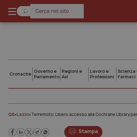
Governo e
Regioni e
Lavoro e
Scienza 
Cronache
Parlamento
Asl
Professioni
Farmaci
QS
»
Lazio
»
Terremoto. Libero accesso alla Cochrane Library per f
Stampa