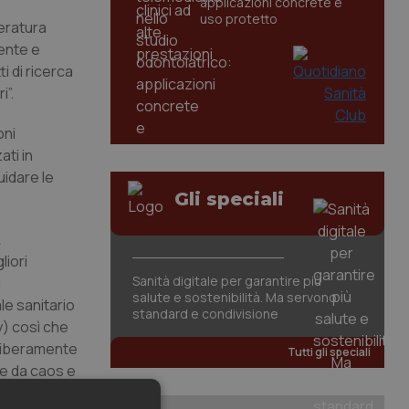
applicazioni concrete e
uso protetto
teratura
mente e
i di ricerca
i”.
oni
ati in
idare le
Gli speciali
liori
Sanità digitale per garantire più
i
salute e sostenibilità. Ma servono
le sanitario
standard e condivisione
y) così che
 liberamente
Tutti gli speciali
te da caos e