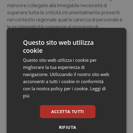
manovre collegate alla innegabile necessità di
Salute orale & impianti
superare tutte le criticità strumentalmente presenti
nel contesto regionale quali la carenza di personale e
Sangue & coagulazione
le problematicità connesse al processo di
reclutamento”.
Tiroide
Questo sito web utilizza
cookie
Tumore al seno
18 Ottobre 2022
Questo sito web utilizza i cookie per
© Riproduzione riservata
migliorare la tua esperienza di
Tumore ovarico
navigazione. Utilizzando il nostro sito web
acconsenti a tutti i cookie in conformità
Tumori del Polmone & Testa Collo
con la nostra policy per i cookie.
Leggi di
più
Tumori gastrointestinali
Potrebbe interessarti in
ACCETTA TUTTI
Ulcera & Reflusso
Molise
RIFIUTA
Vaccini