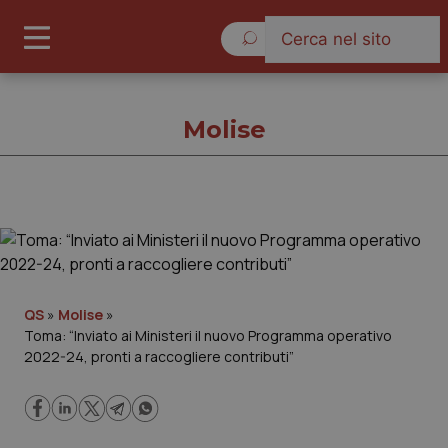
Giovedì 6 Agosto 2026
Molise
Molise
Cronache
QS
»
Molise
»
Toma: “Inviato ai Ministeri il nuovo Programma operativo
Governo e Parlamento
2022-24, pronti a raccogliere contributi”
Regioni e Asl
Lavoro e Professioni