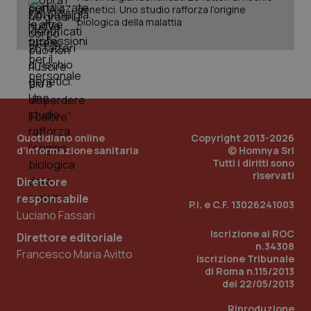
genetici. Uno studio rafforza l’origine
biologica della malattia
Quotidiano online
Copyright 2013-2026
d'informazione sanitaria
© Homnya Srl
Tutti i diritti sono
riservati
_ga_KM60CM4NPH
.quotidianosanita.it
1 anno
Direttore
mes
responsabile
P.I. e C.F. 13026241003
Luciano Fassari
Iscrizione al ROC
Direttore editoriale
n.34308
Francesco Maria Avitto
Iscrizione Tribunale
di Roma n.115/2013
del 22/05/2013
Riproduzione