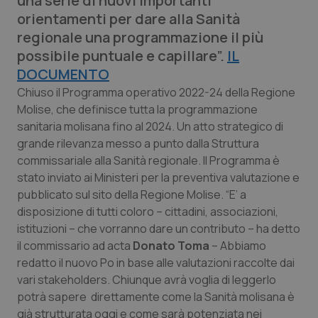
una serie di nuovi importanti
Calabria
Asma & BPCO
orientamenti per dare alla Sanità
regionale una programmazione il più
Campania
Car-T
possibile puntuale e capillare”.
IL
DOCUMENTO
Emilia-Romagna
Colesterolo & coronaropatie
Chiuso il Programma operativo 2022-24 della Regione
Molise, che definisce tutta la programmazione
Friuli Venezia Giulia
Dermatite Atopica
sanitaria molisana fino al 2024. Un atto strategico di
grande rilevanza messo a punto dalla Struttura
Lazio
Diabete & glucometri
commissariale alla Sanità regionale. Il Programma è
stato inviato ai Ministeri per la preventiva valutazione e
pubblicato sul sito della Regione Molise. “E’ a
Liguria
Disturbi dell’umore
disposizione di tutti coloro – cittadini, associazioni,
istituzioni – che vorranno dare un contributo – ha detto
Lombardia
Dolore
il commissario ad acta
Donato Toma
– Abbiamo
redatto il nuovo Po in base alle valutazioni raccolte dai
Marche
Donna & Salute
vari stakeholders. Chiunque avrà voglia di leggerlo
potrà sapere direttamente come la Sanità molisana è
Molise
Epatiti
già strutturata oggi e come sarà potenziata nei