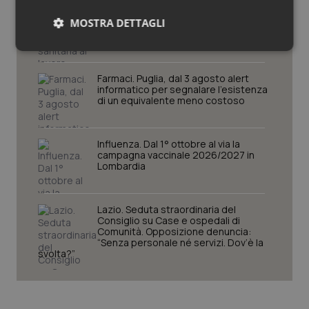
Puglia. Unità di crisi sanitaria al lavoro,
MOSTRA DETTAGLI
Decaro accelera su 118, liste d’attesa
e conti
Necessari
Statistici
Marketing
Farmaci. Puglia, dal 3 agosto alert
informatico per segnalare l’esistenza
di un equivalente meno costoso
Influenza. Dal 1° ottobre al via la
Necessari
Statistici
Marketing
campagna vaccinale 2026/2027 in
Lombardia
I cookie necessari contribuiscono a rendere fruibile il
sito web abilitandone funzionalità di base quali la
navigazione sulle pagine e l'accesso alle aree
protette del sito. Il sito web non è in grado di
Lazio. Seduta straordinaria del
funzionare correttamente senza questi cookie.
Consiglio su Case e ospedali di
Comunità. Opposizione denuncia:
Nome
Fornitore
/
Dominio
Scaden
“Senza personale né servizi. Dov’è la
svolta?”
VISITOR_PRIVACY_METADATA
5 mesi
YouTube
settim
.youtube.com