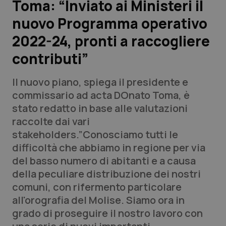
Toma: “Inviato ai Ministeri il
nuovo Programma operativo
Scienza e Farmaci
2022-24, pronti a raccogliere
Studi e Analisi
contributi”
Lettere al direttore
Il nuovo piano, spiega il presidente e
commissario ad acta DOnato Toma, è
Edizioni Regionali
stato redatto in base alle valutazioni
raccolte dai vari
QS Pro
stakeholders.”Conosciamo tutti le
difficoltà che abbiamo in regione per via
Professionisti Sanitari.AI
del basso numero di abitanti e a causa
della peculiare distribuzione dei nostri
Abruzzo
QS Pro Gold
comuni, con rifermento particolare
all'orografia del Molise. Siamo ora in
QS Club
Newsletter
Basilicata
Artrite & artrosi
grado di proseguire il nostro lavoro con