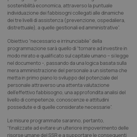
Valle D’Aosta
Oncodermatologia
sostenibilità economica, attraverso la puntuale
individuazione dei fabbisogni collegati alle dinamiche
Veneto
Oncoematologia
dei tre livelli di assistenza (prevenzione, ospedaliera,
distrettuale), a quelle gestionali ed amministrative”.
Oncologia & Nutrizione
Obiettivo “necessario e irrinunciabile” della
programmazione sarà quello di “tornare ad investire in
Psoriasi & pelle
modo mirato e qualificato sul capitale umano – si legge
nel documento -, passando da una logica basata sulla
Quotidiano Cardiologia
mera amministrazione del personale a un sistema che
metta in primo piano lo sviluppo del potenziale del
Quotidiano Chirurgia
personale attraverso una attenta valutazione
dell’effettivo fabbisogno, una approfondita analisi del
Quotidiano Oncologia
livello di competenze, conoscenze e attitudini
possedute e di quelle considerate necessarie”.
Quotidiano Pediatria
Le misure programmate saranno, pertanto,
“finalizzate ad evitare un ulteriore impoverimento delle
Rene & patologie urogenitali
risorse umane del SSR e a supportare le conseguenti