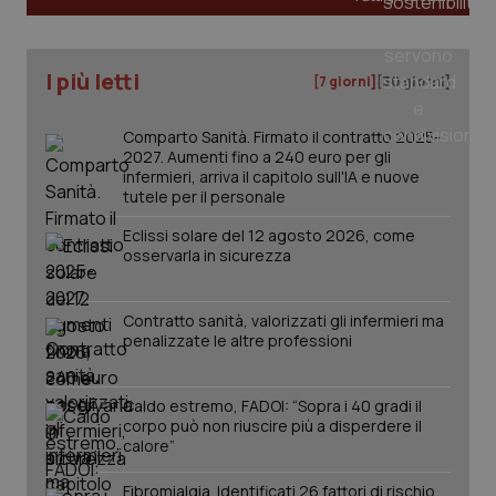
I più letti
[7 giorni]
[30 giorni]
Comparto Sanità. Firmato il contratto 2025-
2027. Aumenti fino a 240 euro per gli
infermieri, arriva il capitolo sull'IA e nuove
tutele per il personale
Eclissi solare del 12 agosto 2026, come
osservarla in sicurezza
Contratto sanità, valorizzati gli infermieri ma
penalizzate le altre professioni
PHPSESSID
Sessio
PHP.net
www.quotidianosanita.it
Caldo estremo, FADOI: “Sopra i 40 gradi il
corpo può non riuscire più a disperdere il
calore”
Fibromialgia. Identificati 26 fattori di rischio