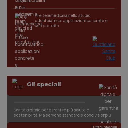
AI e telemedicina nello studio
tracking-sites-ironfish-
www.quotidianosanita.it
4
odontoiatrico: applicazioni concrete e
tracking-enable
settim
2 gior
uso protetto
tracking-sites-ironfish-
www.quotidianosanita.it
4
session-id
settim
2 gior
_ga
1 anno
Google LLC
Gli speciali
mes
.quotidianosanita.it
Sanità digitale per garantire più salute e
sostenibilità. Ma servono standard e condivisione
Tutti gli speciali