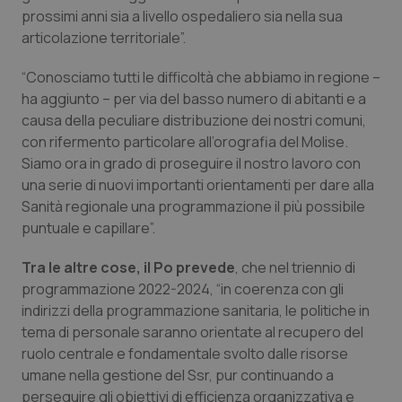
prossimi anni sia a livello ospedaliero sia nella sua
Piemonte
HIV
articolazione territoriale”.
“Conosciamo tutti le difficoltà che abbiamo in regione –
Provincia Autonoma di Bolzano
Infezioni & Febbre
ha aggiunto – per via del basso numero di abitanti e a
causa della peculiare distribuzione dei nostri comuni,
Provincia Autonoma di Trento
Ipertensione & Scompenso
con rifermento particolare all’orografia del Molise.
Siamo ora in grado di proseguire il nostro lavoro con
Puglia
Malattie rare
una serie di nuovi importanti orientamenti per dare alla
Sanità regionale una programmazione il più possibile
Sardegna
Malattia di Crohn & Rettocolite Ulcerosa
puntuale e capillare”.
Sicilia
Neuroscienze & patologie neurodegenerative
Tra le altre cose, il Po prevede
, che nel triennio di
programmazione 2022-2024, “in coerenza con gli
indirizzi della programmazione sanitaria, le politiche in
Toscana
Obesità
tema di personale saranno orientate al recupero del
ruolo centrale e fondamentale svolto dalle risorse
Umbria
Oftalmologia
umane nella gestione del Ssr, pur continuando a
perseguire gli obiettivi di efficienza organizzativa e