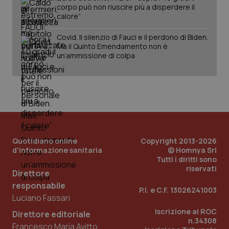
corpo può non riuscire più a disperdere il
calore”
Covid. Il silenzio di Fauci e il perdono di Biden.
Ma il Quinto Emendamento non è
un’ammissione di colpa
Quotidiano online
Copyright 2013-2026
d'informazione sanitaria
© Homnya Srl
_ga_KM60CM4NPH
.quotidianosanita.it
1 anno
mes
Tutti i diritti sono
riservati
Direttore
responsabile
P.I. e C.F. 13026241003
Luciano Fassari
Iscrizione al ROC
Direttore editoriale
n.34308
Francesco Maria Avitto