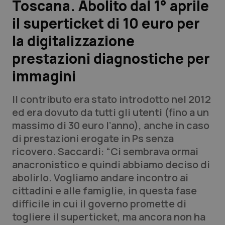
Toscana. Abolito dal 1° aprile
il superticket di 10 euro per
Scienza e Farmaci
la digitalizzazione
Studi e Analisi
prestazioni diagnostiche per
immagini
Lettere al direttore
Il contributo era stato introdotto nel 2012
Edizioni Regionali
ed era dovuto da tutti gli utenti (fino a un
massimo di 30 euro l’anno), anche in caso
QS Pro
di prestazioni erogate in Ps senza
ricovero. Saccardi: “Ci sembrava ormai
Professionisti Sanitari.AI
anacronistico e quindi abbiamo deciso di
abolirlo. Vogliamo andare incontro ai
Abruzzo
QS Pro Gold
cittadini e alle famiglie, in questa fase
difficile in cui il governo promette di
QS Club
Newsletter
Basilicata
Artrite & artrosi
togliere il superticket, ma ancora non ha