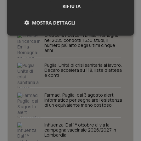
Potrebbe interessarti in
RIFIUTA
Regioni e Asl
MOSTRA DETTAGLI
Cresce la ricerca in Emilia-Romagna:
Necessari
Statistici
Marketing
nel 2025 condotti 1.530 studi, il
numero più alto degli ultimi cinque
anni
Puglia. Unità di crisi sanitaria al lavoro,
Decaro accelera su 118, liste d’attesa
e conti
Necessari
Statistici
Marketing
I cookie necessari contribuiscono a rendere fruibile il
Farmaci. Puglia, dal 3 agosto alert
sito web abilitandone funzionalità di base quali la
informatico per segnalare l’esistenza
navigazione sulle pagine e l'accesso alle aree
di un equivalente meno costoso
protette del sito. Il sito web non è in grado di
funzionare correttamente senza questi cookie.
Nome
Fornitore
/
Dominio
Scaden
Influenza. Dal 1° ottobre al via la
campagna vaccinale 2026/2027 in
VISITOR_PRIVACY_METADATA
5 mesi
YouTube
Lombardia
settim
.youtube.com