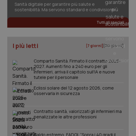
Sanità digitale per garantire più salute e
sostenibilità. Ma servono standard e condivisione
Tutti gli speciali
I più letti
[7 giorni]
[30 giorni]
Comparto Sanità. Firmato il contratto 2025-
2027. Aumenti fino a 240 euro per gli
infermieri, arriva il capitolo sull'IA e nuove
tutele per il personale
Eclissi solare del 12 agosto 2026, come
osservarla in sicurezza
Contratto sanità, valorizzati gli infermieri ma
PHPSESSID
Sessio
PHP.net
penalizzate le altre professioni
www.quotidianosanita.it
Caldo estremo, FADOI: “Sopra i 40 gradi il