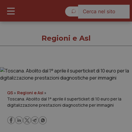
Venerdì 7 Agosto 2026
Regioni e Asl
Regioni e Asl
Cronache
QS
»
Regioni e Asl
»
Toscana. Abolito dal 1° aprile il superticket di 10 euro per la
Governo e Parlamento
digitalizzazione prestazioni diagnostiche per immagini
Regioni e Asl
Lavoro e Professioni