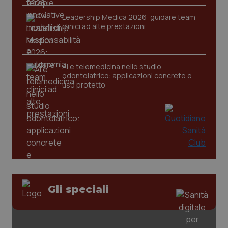
Leadership Medica 2026: guidare team
clinici ad alte prestazioni
tracking-sites-ironfish-
www.quotidianosanita.it
4
tracking-enable
settim
2 gior
AI e telemedicina nello studio
odontoiatrico: applicazioni concrete e
uso protetto
tracking-sites-ironfish-
www.quotidianosanita.it
4
session-id
settim
2 gior
_ga
1 anno
Google LLC
mes
.quotidianosanita.it
Gli speciali