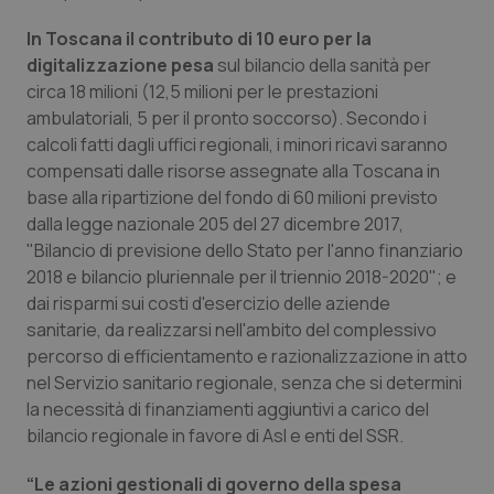
Valle D’Aosta
Oncodermatologia
In Toscana il contributo di 10 euro per la
Veneto
Oncoematologia
digitalizzazione pesa
sul bilancio della sanità per
circa 18 milioni (12,5 milioni per le prestazioni
Oncologia & Nutrizione
ambulatoriali, 5 per il pronto soccorso). Secondo i
calcoli fatti dagli uffici regionali, i minori ricavi saranno
compensati dalle risorse assegnate alla Toscana in
Psoriasi & pelle
base alla ripartizione del fondo di 60 milioni previsto
dalla legge nazionale 205 del 27 dicembre 2017,
Quotidiano Cardiologia
"Bilancio di previsione dello Stato per l'anno finanziario
2018 e bilancio pluriennale per il triennio 2018-2020"; e
Quotidiano Chirurgia
dai risparmi sui costi d'esercizio delle aziende
sanitarie, da realizzarsi nell'ambito del complessivo
Quotidiano Oncologia
percorso di efficientamento e razionalizzazione in atto
nel Servizio sanitario regionale, senza che si determini
Quotidiano Pediatria
la necessità di finanziamenti aggiuntivi a carico del
bilancio regionale in favore di Asl e enti del SSR.
Rene & patologie urogenitali
“Le azioni gestionali di governo della spesa