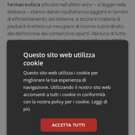
farmaceutica
attivate nell'ultimo anno – si legge nella
Salute orale & impianti
delibera – stanno dando risultati incoraggianti in termini
di efficientamento del sistema, e anche in materia di
Sangue & coagulazione
payback è atteso un recupero di risorse subordinato
alla definizione dei contenziosi aperti”. Alla luce di tutte
Tiroide
queste considerazioni, a decorrere dal 1° aprile 2019 il
contributo di 10 euro per la digitalizzazione non sarà
Tumore al seno
Questo sito web utilizza
più previsto tra le voci di compartecipazione alla spesa
cookie
sanitaria a carico degli utenti.
Tumore ovarico
Questo sito web utilizza i cookie per
migliorare la tua esperienza di
19 Febbraio 2019
Tumori del Polmone & Testa Collo
navigazione. Utilizzando il nostro sito web
© Riproduzione riservata
acconsenti a tutti i cookie in conformità
Tumori gastrointestinali
con la nostra policy per i cookie.
Leggi di
più
Ulcera & Reflusso
ACCETTA TUTTI
Vaccini