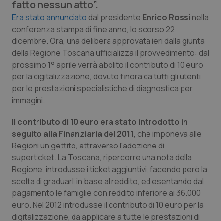
fatto nessun atto”.
Calabria
Asma & BPCO
Era stato annunciato
dal presidente
Enrico Rossi
nella
conferenza stampa di fine anno, lo scorso 22
Campania
Car-T
dicembre. Ora, una delibera approvata ieri dalla giunta
della Regione Toscana ufficializza il provvedimento: dal
Emilia-Romagna
Colesterolo & coronaropatie
prossimo 1° aprile verrà abolito il contributo di 10 euro
per la digitalizzazione, dovuto finora da tutti gli utenti
Friuli Venezia Giulia
Dermatite Atopica
per le prestazioni specialistiche di diagnostica per
immagini.
Lazio
Diabete & glucometri
Il contributo di 10 euro era stato introdotto in
seguito alla Finanziaria del 2011
, che imponeva alle
Liguria
Disturbi dell’umore
Regioni un gettito, attraverso l'adozione di
superticket. La Toscana, ripercorre una nota della
Lombardia
Dolore
Regione, introdusse i ticket aggiuntivi, facendo però la
scelta di graduarli in base al reddito, ed esentando dal
Marche
Donna & Salute
pagamento le famiglie con reddito inferiore ai 36.000
euro. Nel 2012 introdusse il contributo di 10 euro per la
Molise
Epatiti
digitalizzazione, da applicare a tutte le prestazioni di