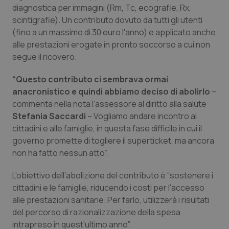
diagnostica per immagini (Rm, Tc, ecografie, Rx,
Piemonte
HIV
scintigrafie). Un contributo dovuto da tutti gli utenti
(fino a un massimo di 30 euro l'anno) e applicato anche
Provincia Autonoma di Bolzano
Infezioni & Febbre
alle prestazioni erogate in pronto soccorso a cui non
segue il ricovero.
Provincia Autonoma di Trento
Ipertensione & Scompenso
“Questo contributo ci sembrava ormai
anacronistico e quindi abbiamo deciso di abolirlo
–
Puglia
Malattie rare
commenta nella nota l’assessore al diritto alla salute
Stefania Saccardi
– Vogliamo andare incontro ai
Sardegna
Malattia di Crohn & Rettocolite Ulcerosa
cittadini e alle famiglie, in questa fase difficile in cui il
governo promette di togliere il superticket, ma ancora
Sicilia
Neuroscienze & patologie neurodegenerative
non ha fatto nessun atto”.
L’obiettivo dell’abolizione del contributo è “sostenere i
Toscana
Obesità
cittadini e le famiglie, riducendo i costi per l'accesso
alle prestazioni sanitarie. Per farlo, utilizzerà i risultati
Umbria
Oftalmologia
del percorso di razionalizzazione della spesa
intrapreso in quest'ultimo anno”.