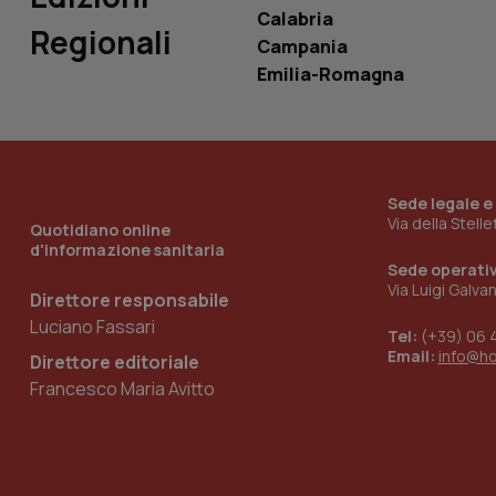
Calabria
Regionali
Campania
Emilia-Romagna
_ga_KM60CM4NPH
Nome
Nome
Sede legale e
VISITOR_INFO1_LIV
Via della Stell
Quotidiano online
_ga_0VMQEQKQ1N
d'informazione sanitaria
Sede operati
Via Luigi Galva
Direttore responsabile
__Secure-YNID
Luciano Fassari
Tel:
(+39) 06 
Email:
info@h
Direttore editoriale
Francesco Maria Avitto
YSC
__Secure-
ROLLOUT_TOKEN