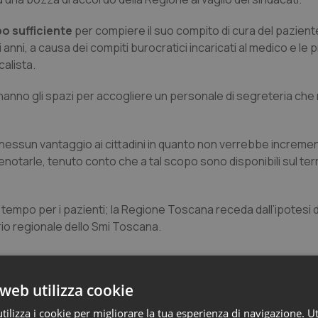
po sufficiente
per compiere il suo compito di cura del paziente
imi anni, a causa dei compiti burocratici incaricati al medico e le
calista.
hanno gli spazi per accogliere un personale di segreteria che 
nessun vantaggio ai cittadini in quanto non verrebbe incremen
renotarle, tenuto conto che a tal scopo sono disponibili sul terr
o tempo per i pazienti; la Regione Toscana receda dall’ipotesi d
rio regionale dello Smi Toscana.
web utilizza cookie
ilizza i cookie per migliorare la tua esperienza di navigazione. Ut