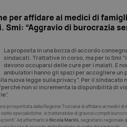
 per affidare ai medici di famigl
i. Smi: “Aggravio di burocrazia s
La proposta in una bozza di accordo consegna
sindacati. Trattative in corso, ma per lo Smi “
devono occuparsi delle cure per i malati. E non
ambulatori hanno gli spazi per accogliere un 
lla nuova legge sulla privacy”. Per il sindacato 
perché non si incrementa la disponibilità di vis
le”.
tesi prospettata dalla Regione Toscana di affidare ai medici di
visite specialistiche; si tratterebbe di gravosi compiti burocra
azienti”. Ad affermarlo è
Nicola Marini,
segretario regionale d
 una bozza di accordo della Regione al vaglio dei sindacati.