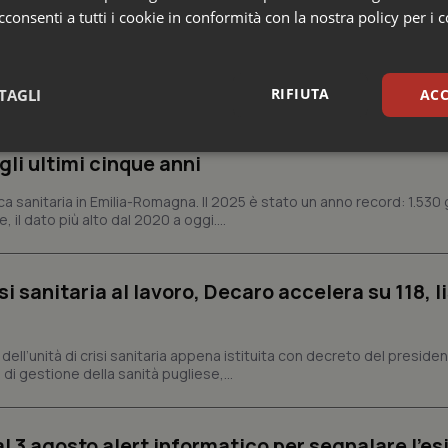
consenti a tutti i cookie in conformità con la nostra policy per i 
e Asl
RIFIUTA
TAGLI
ACC
n Emilia-Romagna: nel 2025 condotti 1.530 studi
sari
Statistici
Mar
gli ultimi cinque anni
ca sanitaria in Emilia-Romagna. Il 2025 è stato un anno record: 1.530 g
, il dato più alto dal 2020 a oggi....
si sanitaria al lavoro, Decaro accelera su 118, l
Necessari
Statistici
Marketing
tribuiscono a rendere fruibile il sito web abilitandone funzionalità di base quali la nav
protette del sito. Il sito web non è in grado di funzionare correttamente senza questi coo
a, dell’unità di crisi sanitaria appena istituita con decreto del preside
di gestione della sanità pugliese,...
Fornitore
/
Dominio
Scadenza
Descrizione
METADATA
5 mesi 4
Questo cookie viene utilizzato p
YouTube
settimane
scelte di consenso e privacy dell'
.youtube.com
interazione con il sito. Registra i
al 3 agosto alert informatico per segnalare l’es