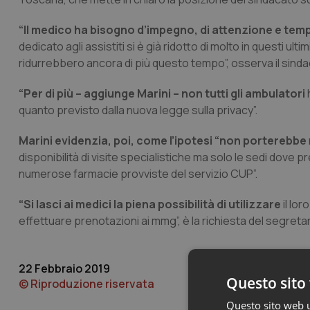
“Il medico ha bisogno d’impegno, di attenzione e tem
dedicato agli assistiti si è già ridotto di molto in questi ult
ridurrebbero ancora di più questo tempo”, osserva il sinda
“Per di più – aggiunge Marini – non tutti gli ambulatori
quanto previsto dalla nuova legge sulla privacy”.
Marini evidenzia, poi, come l’ipotesi “non porterebbe
disponibilità di visite specialistiche ma solo le sedi dove p
numerose farmacie provviste del servizio CUP”.
“Si lasci ai medici la piena possibilità di utilizzare
il lor
effettuare prenotazioni ai mmg”, è la richiesta del segreta
22 Febbraio 2019
Questo sito 
© Riproduzione riservata
Questo sito web ut