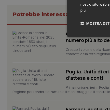
nostro sito web ac
più
Potrebbe interessarti in Regioni 
MOSTRA DET
Cresce la ricerca i
Neces
numero più alto de
Cresce il volume della ricer
condotti dalla rete regionale
Puglia. Unità di cri
d’attesa e conti
I cookie necessari con
e l'accesso alle aree 
Prima riunione, ieri in Pugli
Regione per rendere strutturale il monitoraggio e il controllo 
Nome
VISITOR_PRIVACY_
Farmaci. Puglia, d