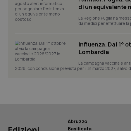
di un equivalente
CookieScriptConse
La Regione Puglia ha messo 
da medici per effettuare la 
tracking-sites-ironf
Influenza. Dal 1° 
tracking-enable
Lombardia
tracking-sites-ironf
La campagna vaccinale anti
session-id
2026, con conclusione prevista per il 31 marzo 2027, salvo div
_ga
PHPSESSID
Abruzzo
Edizioni
Basilicata