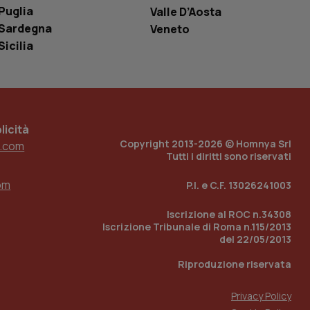
o in cui viene
Puglia
Valle D’Aosta
r il sito, ma un
tato di accesso per
Sardegna
Veneto
Sicilia
a Google Analytics
sione.
icità
 tenere traccia
Copyright 2013-2026 © Homnya Srl
.com
i Youtube incorporati
tics per mantenere
Tutti i diritti sono riservati
tore del sito web sta
ell'interfaccia di
om
P.I. e C.F. 13026241003
 tenere traccia
i Youtube incorporati
Iscrizione al ROC n.34308
tore del sito web sta
ell'interfaccia di
Iscrizione Tribunale di Roma n.115/2013
del 22/05/2013
 tenere traccia
Riproduzione riservata
r la gestione
one dell’esperienza
Privacy Policy