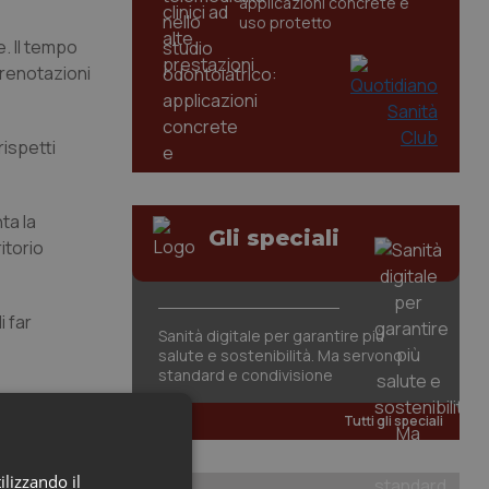
applicazioni concrete e
uso protetto
. Il tempo
 prenotazioni
rispetti
ta la
Gli speciali
itorio
i far
Sanità digitale per garantire più
salute e sostenibilità. Ma servono
standard e condivisione
Tutti gli speciali
ilizzando il