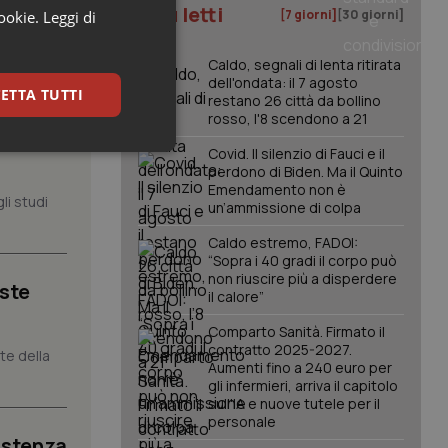
I più letti
[7 giorni]
[30 giorni]
cookie.
Leggi di
Caldo, segnali di lenta ritirata
dell'ondata: il 7 agosto
ETTA TUTTI
restano 26 città da bollino
rosso, l'8 scendono a 21
, il
Covid. Il silenzio di Fauci e il
keting
perdono di Biden. Ma il Quinto
Emendamento non è
li studi
un’ammissione di colpa
Caldo estremo, FADOI:
“Sopra i 40 gradi il corpo può
non riuscire più a disperdere
iste
il calore”
Comparto Sanità. Firmato il
igazione sulle pagine
contratto 2025-2027.
kie.
nte della
Aumenti fino a 240 euro per
gli infermieri, arriva il capitolo
sull'IA e nuove tutele per il
er memorizzare le
personale
utente per la loro
 dati sul consenso
istenza