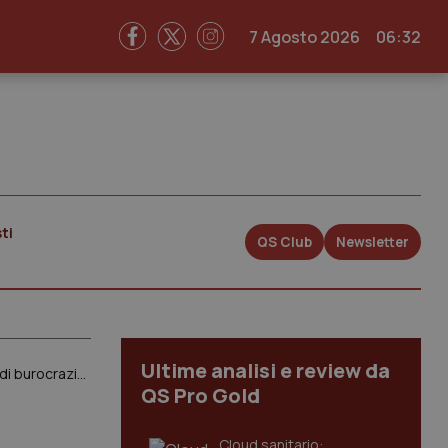
7 Agosto 2026
06:32
ti
QS Club
Newsletter
Ultime analisi e review da
Toscana. Proposta della Regione per affidare ai medici di famiglia prenotazione di visite ed esami. Smi: “Aggravio di burocrazia senza vantaggi per cittadini”
QS Pro Gold
Cloud sanitario: