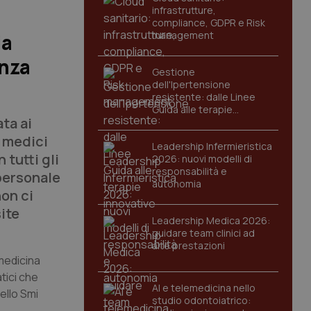
infrastrutture,
compliance, GDPR e Risk
management
ia
enza
Gestione
dell'Ipertensione
resistente: dalle Linee
Guida alle terapie
ta ai
innovative
i medici
Leadership Infermieristica
 tutti gli
2026: nuovi modelli di
responsabilità e
personale
autonomia
non ci
ite
Leadership Medica 2026:
guidare team clinici ad
alte prestazioni
 medicina
tici che
AI e telemedicina nello
ello Smi
studio odontoiatrico: