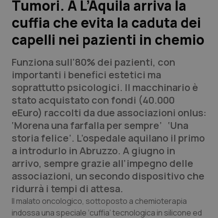
Tumori. A L’Aquila arriva la
cuffia che evita la caduta dei
Scienza e Farmaci
capelli nei pazienti in chemio
Studi e Analisi
Funziona sull’80% dei pazienti, con
Lettere al direttore
importanti i benefici estetici ma
soprattutto psicologici. Il macchinario è
Edizioni Regionali
stato acquistato con fondi (40.000
eEuro) raccolti da due associazioni onlus:
QS Pro
‘Morena una farfalla per sempre’ ‘Una
storia felice’. L’ospedale aquilano il primo
Professionisti Sanitari.AI
a introdurlo in Abruzzo. A giugno in
arrivo, sempre grazie all’impegno delle
Abruzzo
QS Pro Gold
associazioni, un secondo dispositivo che
ridurrà i tempi di attesa.
QS Club
Newsletter
Basilicata
Artrite & artrosi
Il malato oncologico, sottoposto a chemioterapia
indossa una speciale ‘cuffia’ tecnologica in silicone ed