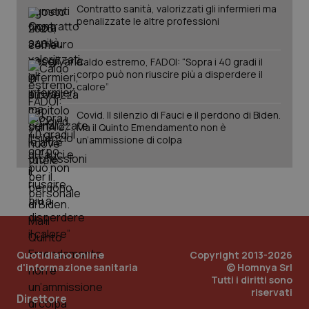
Contratto sanità, valorizzati gli infermieri ma
penalizzate le altre professioni
Caldo estremo, FADOI: “Sopra i 40 gradi il
corpo può non riuscire più a disperdere il
calore”
Covid. Il silenzio di Fauci e il perdono di Biden.
Ma il Quinto Emendamento non è
un’ammissione di colpa
_ga_KM60CM4NPH
.quotidianosanita.it
1 anno
mes
Quotidiano online
Copyright 2013-2026
d'informazione sanitaria
© Homnya Srl
Tutti i diritti sono
riservati
Direttore