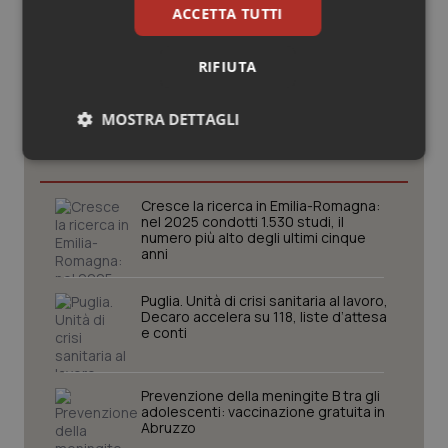
ACCETTA TUTTI
RIFIUTA
Potrebbe interessarti in
MOSTRA DETTAGLI
Abruzzo
Necessari
Statistici
Marketing
Cresce la ricerca in Emilia-Romagna:
nel 2025 condotti 1.530 studi, il
numero più alto degli ultimi cinque
anni
Puglia. Unità di crisi sanitaria al lavoro,
Necessari
Statistici
Marketing
Decaro accelera su 118, liste d’attesa
e conti
I cookie necessari contribuiscono a rendere fruibile il
sito web abilitandone funzionalità di base quali la
navigazione sulle pagine e l'accesso alle aree
protette del sito. Il sito web non è in grado di
Prevenzione della meningite B tra gli
funzionare correttamente senza questi cookie.
adolescenti: vaccinazione gratuita in
Abruzzo
Nome
Fornitore
/
Dominio
Scaden