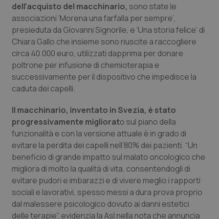
dell’acquisto del macchinario,
sono state le
Piemonte
HIV
associazioni ‘Morena una farfalla per sempre’,
presieduta da Giovanni Signorile, e ‘Una storia felice’ di
Chiara Gallo che insieme sono riuscite a raccogliere
Provincia Autonoma di Bolzano
Infezioni & Febbre
circa 40.000 euro, utilizzati dapprima per donare
poltrone per infusione di chemioterapia e
Provincia Autonoma di Trento
Ipertensione & Scompenso
successivamente per il dispositivo che impedisce la
caduta dei capelli.
Puglia
Malattie rare
Il macchinario, inventato in Svezia, è stato
Sardegna
Malattia di Crohn & Rettocolite Ulcerosa
progressivamente migliorat
o sul piano della
funzionalità e con la versione attuale è in grado di
Sicilia
Neuroscienze & patologie neurodegenerative
evitare la perdita dei capelli nell’80% dei pazienti. “Un
beneficio di grande impatto sul malato oncologico che
migliora di molto la qualità di vita, consentendogli di
Toscana
Obesità
evitare pudori e imbarazzi e di vivere meglio i rapporti
sociali e lavorativi, spesso messi a dura prova proprio
Umbria
Oftalmologia
dal malessere psicologico dovuto ai danni estetici
delle terapie”, evidenzia la Asl nella nota che annuncia