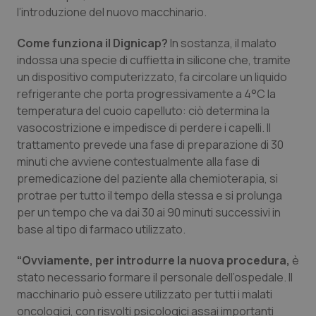
Valle D’Aosta
Oncodermatologia
l’introduzione del nuovo macchinario.
Veneto
Oncoematologia
Come funziona il Dignicap?
In sostanza, il malato
indossa una specie di cuffietta in silicone che, tramite
Oncologia & Nutrizione
un dispositivo computerizzato, fa circolare un liquido
refrigerante che porta progressivamente a 4°C la
temperatura del cuoio capelluto: ciò determina la
Psoriasi & pelle
vasocostrizione e impedisce di perdere i capelli. Il
trattamento prevede una fase di preparazione di 30
Quotidiano Cardiologia
minuti che avviene contestualmente alla fase di
premedicazione del paziente alla chemioterapia, si
Quotidiano Chirurgia
protrae per tutto il tempo della stessa e si prolunga
per un tempo che va dai 30 ai 90 minuti successivi in
Quotidiano Oncologia
base al tipo di farmaco utilizzato.
Quotidiano Pediatria
“Ovviamente, per introdurre la nuova procedura,
è
stato necessario formare il personale dell’ospedale. Il
macchinario può essere utilizzato per tutti i malati
Rene & patologie urogenitali
oncologici, con risvolti psicologici assai importanti