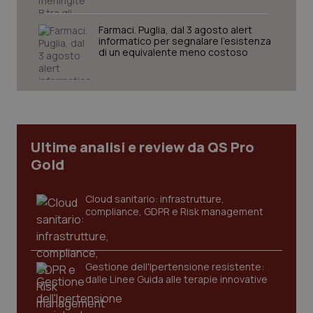
VISITOR_PRIVACY_METADATA
5 mesi
YouTube
settim
.youtube.com
Farmaci. Puglia, dal 3 agosto alert
informatico per segnalare l’esistenza
di un equivalente meno costoso
Ultime analisi e review da QS Pro
Gold
Cloud sanitario: infrastrutture,
compliance, GDPR e Risk management
CookieScriptConsent
5 mesi
CookieScript
settim
www.quotidianosanita.it
Gestione dell'Ipertensione resistente:
dalle Linee Guida alle terapie innovative