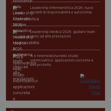
Leadership Infermieristica 2026: nuovi
modelli di responsabilità e autonomia
Leadership Medica 2026: guidare team
tracking-sites-ironfish-
www.quotidianosanita.it
4
clinici ad alte prestazioni
tracking-enable
settim
2 gior
AI e telemedicina nello studio
odontoiatrico: applicazioni concrete e
tracking-sites-ironfish-
www.quotidianosanita.it
4
uso protetto
session-id
settim
2 gior
_ga
1 anno
Google LLC
mes
.quotidianosanita.it