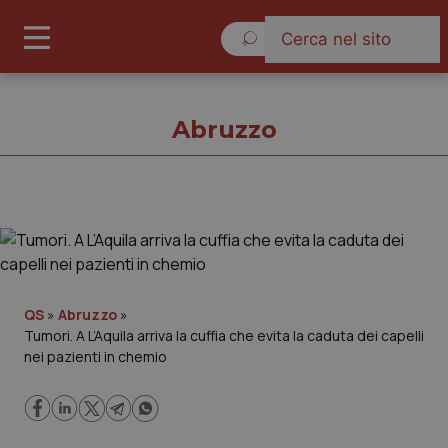
Giovedì 6 Agosto 2026
Abruzzo
Abruzzo
Cronache
QS
»
Abruzzo
»
Tumori. A L’Aquila arriva la cuffia che evita la caduta dei capelli
Governo e Parlamento
nei pazienti in chemio
Regioni e Asl
Lavoro e Professioni