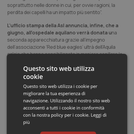
soprattutto nelle donne in cui, per ovvie ragioni, la
Salute orale & impianti
perdita dei capelli ha un impatto più sentito”.
Sangue & coagulazione
L’ufficio stampa della Asl annuncia, infine, che a
giugno, all’ospedale aquilano verrà donata u
na
Tiroide
seconda apparecchiatura grazie all’impegno
dell’associazione ‘Red blue eagles’ ultrà dell’Aquila
Tumore al seno
calcio che hanno sensibilizzato in maniera capillare la
città ed a cui si sono aggiunti, proprio nei giorni scorsi, i
Questo sito web utilizza
vigili del fuoco. “La disponibilità di un secondo
Tumore ovarico
cookie
macchinario eliminerà e ridurrà le liste di attesa
garantendo a tutte le pazienti che lo richiederanno la
Tumori del Polmone & Testa Collo
Questo sito web utilizza i cookie per
stessa opportunità”.
migliorare la tua esperienza di
Tumori gastrointestinali
navigazione. Utilizzando il nostro sito web
acconsenti a tutti i cookie in conformità
14 Marzo 2019
con la nostra policy per i cookie.
Leggi di
Ulcera & Reflusso
© Riproduzione riservata
più
Vaccini