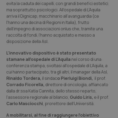
evita la caduta dei capelli, con grandi benefici estetici
Calabria
Asma & BPCO
ma soprattutto psicologici. All’ospedale di L’Aquila
arriva il Dignicap, macchinario all’avanguardia (ce
Campania
Car-T
l’hanno una decina di Regioni in Italia), frutto
dell’impegno di associazioni onlus che, tramite una
Emilia-Romagna
Colesterolo & coronaropatie
raccolta di fondi, l’hanno acquistato e messo a
disposizione della Asl.
Friuli Venezia Giulia
Dermatite Atopica
L’innovativo dispositivo è stato presentato
Lazio
Diabete & glucometri
stamane all’ospedale di L’Aquila
nel corso di una
conferenza stampa, svoltasi all’ospedale di L’Aquila, a
cui hanno partecipato, tra gli altri, il manager della Asl,
Liguria
Disturbi dell’umore
Rinaldo Tordera,
il sindac
o Pierluigi Biondi,
il prof.
Corrado Ficorella,
direttore di oncologia, affiancato
Lombardia
Dolore
dalla dr.ssa Katia Cannita, dello stesso reparto,
l’assessore regionale al bilancio,
Guido Liris,
e il prof.
Marche
Donna & Salute
Carlo Masciocchi
, prorettore dell’Università.
Molise
Epatiti
A mobilitarsi, al fine di raggiungere l’obiettivo