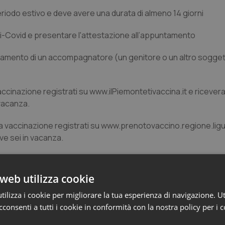
eriodo estivo e deve avere una durata di almeno 14 giorni
ti-Covid e presentare l'attestazione all’appuntamento
ntamento di un accompagnatore (un genitore o un altro soggett
accinazione registrati su www.ilPiemontetivaccina.it e ricevera
 vacanza.
a vaccinazione registrati su www.prenotovaccino.regione.ligur
ve sei in vacanza.
cinale Nazionale Covid, che provvederà a inviare alla Regione 
web utilizza cookie
ilizza i cookie per migliorare la tua esperienza di navigazione. Ut
consenti a tutti i cookie in conformità con la nostra policy per i 