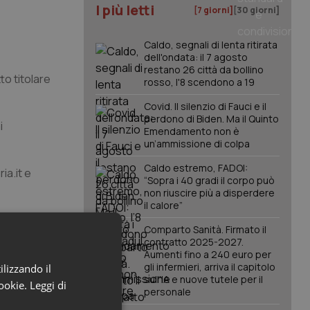
I più letti
[7 giorni]
[30 giorni]
Caldo, segnali di lenta ritirata
dell'ondata: il 7 agosto
restano 26 città da bollino
o titolare
rosso, l'8 scendono a 19
Covid. Il silenzio di Fauci e il
perdono di Biden. Ma il Quinto
i
Emendamento non è
un’ammissione di colpa
Caldo estremo, FADOI:
ia.it e
“Sopra i 40 gradi il corpo può
non riuscire più a disperdere
il calore”
di residenza
Comparto Sanità. Firmato il
contratto 2025-2027.
Aumenti fino a 240 euro per
gli infermieri, arriva il capitolo
ilizzando il
sull'IA e nuove tutele per il
cookie.
Leggi di
personale