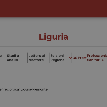
Liguria
e
Studi e
Lettere al
Edizioni
Professionis
QS Pro
Analisi
direttore
Regionali
Sanitari.AI
ne “reciproca” Liguria-Piemonte