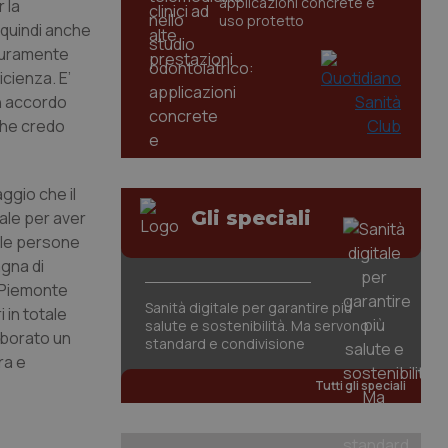
applicazioni concrete e
 la
uso protetto
 quindi anche
icuramente
cienza. E’
un accordo
 che credo
ggio che il
Gli speciali
ale per aver
n le persone
agna di
e Piemonte
Sanità digitale per garantire più
 in totale
salute e sostenibilità. Ma servono
aborato un
standard e condivisione
ra e
Tutti gli speciali