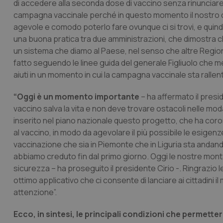
di accedere alla seconda dose di vaccino senza rinunciare 
campagna vaccinale perché in questo momento il nostro obi
agevole e comodo poterlo fare ovunque ci si trovi, e quin
una buona pratica tra due amministrazioni, che dimostra c
un sistema che diamo al Paese, nel senso che altre Regio
fatto seguendo le linee guida del generale Figliuolo che me
aiuti in un momento in cui la campagna vaccinale sta rallent
“Oggi è un momento importante
– ha affermato il presi
vaccino salva la vita e non deve trovare ostacoli nelle mo
inserito nel piano nazionale questo progetto, che ha coron
al vaccino, in modo da agevolare il più possibile le esigen
vaccinazione che sia in Piemonte che in Liguria sta andan
abbiamo creduto fin dal primo giorno. Oggi le nostre monta
sicurezza – ha proseguito il presidente Cirio -. Ringrazio 
ottimo applicativo che ci consente di lanciare ai cittadini i
attenzione”.
Ecco, in sintesi, le principali condizioni che permetter