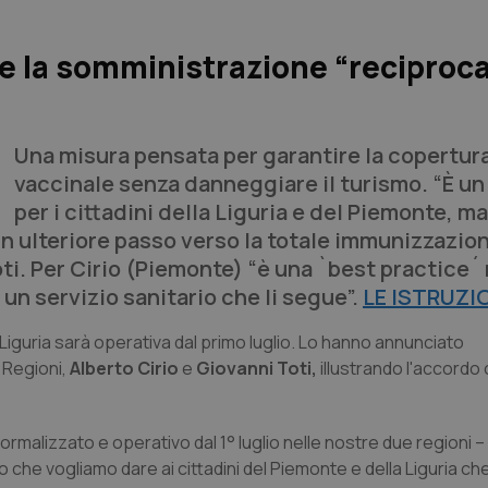
rte la somministrazione “reciproc
Una misura pensata per garantire la copertur
vaccinale senza danneggiare il turismo. “È un
per i cittadini della Liguria e del Piemonte, m
n ulteriore passo verso la totale immunizzazion
Toti. Per Cirio (Piemonte) “è una `best practice
un servizio sanitario che li segue”.
LE ISTRUZI
 Liguria sarà operativa dal primo luglio. Lo hanno annunciato
 Regioni,
Alberto Cirio
e
Giovanni Toti,
illustrando l'accordo
 formalizzato e operativo dal 1° luglio nelle nostre due regioni 
zio che vogliamo dare ai cittadini del Piemonte e della Liguria c