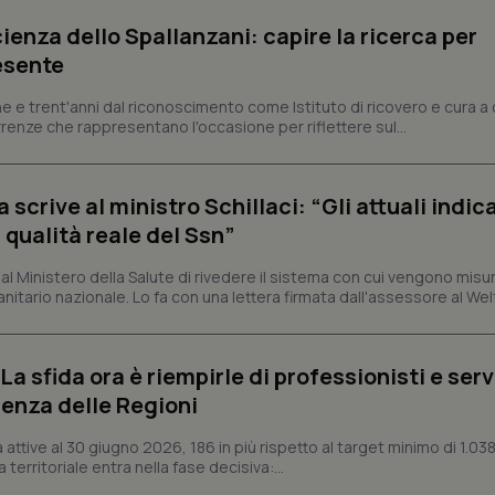
nt
5 mesi 3
Questo cookie viene utilizzato da
CookieScript
settimane
Script.com per ricordare le pref
www.quotidianosanita.it
ienza dello Spallanzani: capire la ricerca per
sui cookie dei visitatori. È neces
dei cookie di Cookie-Script.com 
esente
correttamente.
ish-
www.quotidianosanita.it
4
Questo cookie è impostato dall'a
e e trent'anni dal riconoscimento come Istituto di ricovero e cura a 
settimane
abilitare il sistema di tracking a
rrenze che rappresentano l'occasione per riflettere sul...
2 giorni
ish-
www.quotidianosanita.it
4
Questo cookie è impostato dall'a
settimane
assegnare un identificatore generi
2 giorni
crive al ministro Schillaci: “Gli attuali indica
1 anno 1
Questo nome di cookie è associa
Google LLC
 qualità reale del Ssn”
mese
Universal Analytics, che è un a
.quotidianosanita.it
significativo del servizio di ana
utilizzato da Google. Questo cook
 Ministero della Salute di rivedere il sistema con cui vengono misur
per distinguere utenti unici as
itario nazionale. Lo fa con una lettera firmata dall'assessore al Welf
generato in modo casuale come i
cliente. È incluso in ogni richiest
sito e utilizzato per calcolare i dat
sessioni e campagne per i rapporti 
a sfida ora è riempirle di professionisti e serviz
Sessione
Cookie generato da applicazioni 
PHP.net
linguaggio PHP. Si tratta di un id
enza delle Regioni
www.quotidianosanita.it
generico utilizzato per mantenere 
sessione utente. Normalmente 
generato in modo casuale, il mod
ttive al 30 giugno 2026, 186 in più rispetto al target minimo di 1.038
utilizzato può essere specifico pe
 territoriale entra nella fase decisiva:...
buon esempio è mantenere uno s
un utente tra le pagine.