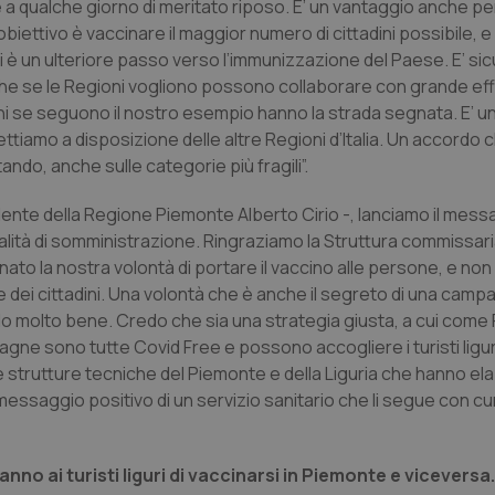
a qualche giorno di meritato riposo. E’ un vantaggio anche per
ettivo è vaccinare il maggior numero di cittadini possibile, e
di è un ulteriore passo verso l’immunizzazione del Paese. E’ s
he se le Regioni vogliono possono collaborare con grande effi
ni se seguono il nostro esempio hanno la strada segnata. E’ 
ttiamo a disposizione delle altre Regioni d’Italia. Un accordo
ando, anche sulle categorie più fragili”.
dente della Regione Piemonte Alberto Cirio -, lanciamo il messa
dalità di somministrazione. Ringraziamo la Struttura commissari
ato la nostra volontà di portare il vaccino alle persone, e no
ze dei cittadini. Una volontà che è anche il segreto di una camp
do molto bene. Credo che sia una strategia giusta, a cui com
gne sono tutte Covid Free e possono accogliere i turisti liguri
le strutture tecniche del Piemonte e della Liguria che hanno el
l messaggio positivo di un servizio sanitario che li segue con cu
anno ai turisti liguri di vaccinarsi in Piemonte e viceversa.