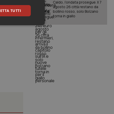
Caldo, l’ondata prosegue. Il 7
agosto 26 città restano da
ETTA TUTTI
bollino rosso, solo Bolzano
torna in giallo
keting
igazione sulle pagine
kie.
er memorizzare le
utente per la loro
 dati sul consenso
itiche e
tendo che le loro
ssioni future.