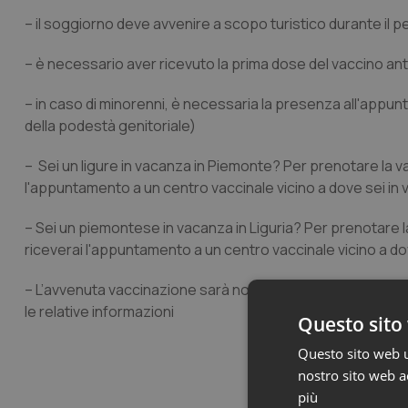
– il soggiorno deve avvenire a scopo turistico durante il p
– è necessario aver ricevuto la prima dose del vaccino an
– in caso di minorenni, è necessaria la presenza all'appu
della podestà genitoriale)
– Sei un ligure in vacanza in Piemonte? Per prenotare la v
l'appuntamento a un centro vaccinale vicino a dove sei in
– Sei un piemontese in vacanza in Liguria? Per prenotare l
riceverai l'appuntamento a un centro vaccinale vicino a do
– L’avvenuta vaccinazione sarà notificata all’Anagrafe Vac
le relative informazioni
Questo sito 
Questo sito web ut
nostro sito web ac
più