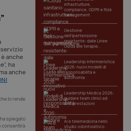
infrastrutture,
compliance, GDPR e Risk
management
a”
Gestione
dell'Ipertensione
a
resistente: dalle Linee
Guida alle terapie
 servizio
innovative
a è anche
Leadership Infermieristica
e”, ha
2026: nuovi modelli di
´ ma anche
responsabilità e
autonomia
ONI
Leadership Medica 2026:
guidare team clinici ad
 che lo rende
alte prestazioni
– ha spiegato
AI e telemedicina nello
he consentirà
studio odontoiatrico: