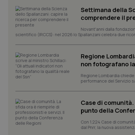
CookieScriptConse
Settimana della Sc
comprendere il pr
tracking-sites-ironf
Novant'anni dalla fondazion
tracking-enable
scientifico (IRCCS): nel 2026 lo Spallanzani celebra due rico
tracking-sites-ironf
session-id
Regione Lombardia s
_ga
non fotografano la
Regione Lombardia chiede al
performance del Servizio san
Case di comunità. L
PHPSESSID
punto della Confer
Con 1.224 Case di comunità a
dal Pnrr, la nuova assistenza