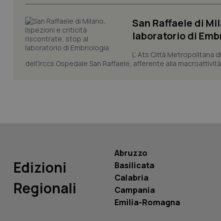
_ga_KM60CM4NPH
San Raffaele di Mil
laboratorio di Emb
L’ Ats Città Metropolitana d
Nome
Nome
dell'Irccs Ospedale San Raffaele, afferente alla macroattività 
VISITOR_INFO1_LIV
_ga_0VMQEQKQ1N
__Secure-YNID
Abruzzo
YSC
Edizioni
Basilicata
Calabria
__Secure-
Regionali
ROLLOUT_TOKEN
Campania
Emilia-Romagna
tracking-sites-
ironfish-tracking-
named-enable