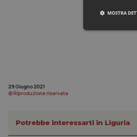
MOSTRA DET
Neces
29 Giugno 2021
I cookie necessari con
e l'accesso alle aree 
© Riproduzione riservata
Nome
VISITOR_PRIVACY_
Potrebbe interessarti in Liguria