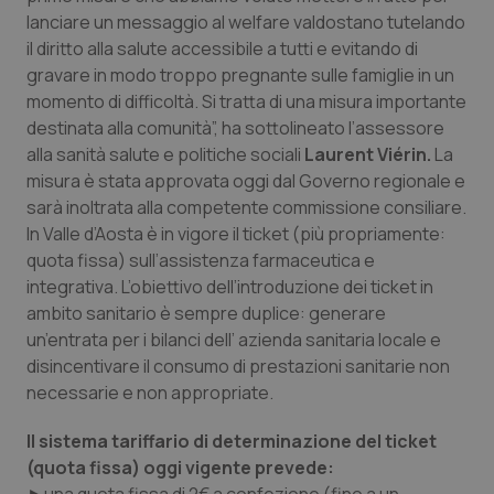
Calabria
Asma & BPCO
lanciare un messaggio al welfare valdostano tutelando
il diritto alla salute accessibile a tutti e evitando di
Campania
Car-T
gravare in modo troppo pregnante sulle famiglie in un
momento di difficoltà. Si tratta di una misura importante
destinata alla comunità”, ha sottolineato l’assessore
Emilia-Romagna
Colesterolo & coronaropatie
alla sanità salute e politiche sociali
Laurent Viérin.
La
misura è stata approvata oggi dal Governo regionale e
Friuli Venezia Giulia
Dermatite Atopica
sarà inoltrata alla competente commissione consiliare.
In Valle d’Aosta è in vigore il ticket (più propriamente:
Lazio
Diabete & glucometri
quota fissa) sull’assistenza farmaceutica e
integrativa. L’obiettivo dell’introduzione dei ticket in
Liguria
Disturbi dell’umore
ambito sanitario è sempre duplice: generare
un’entrata per i bilanci dell’ azienda sanitaria locale e
Lombardia
Dolore
disincentivare il consumo di prestazioni sanitarie non
necessarie e non appropriate.
Marche
Donna & Salute
Il sistema tariffario di determinazione del ticket
(quota fissa) oggi vigente prevede:
Molise
Epatiti