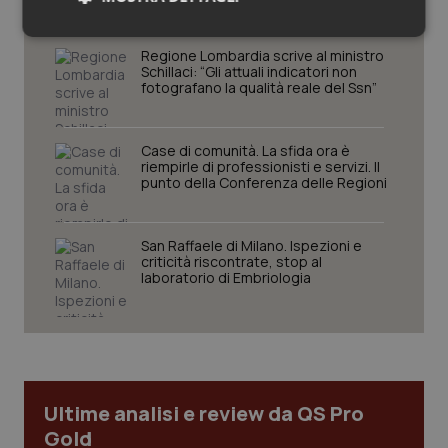
Necessari
Statistici
Marketing
Regione Lombardia scrive al ministro
Schillaci: “Gli attuali indicatori non
fotografano la qualità reale del Ssn”
Case di comunità. La sfida ora è
riempirle di professionisti e servizi. Il
Necessari
Statistici
Marketing
punto della Conferenza delle Regioni
I cookie necessari contribuiscono a rendere fruibile il
sito web abilitandone funzionalità di base quali la
San Raffaele di Milano. Ispezioni e
navigazione sulle pagine e l'accesso alle aree
criticità riscontrate, stop al
protette del sito. Il sito web non è in grado di
laboratorio di Embriologia
funzionare correttamente senza questi cookie.
Nome
Fornitore
/
Dominio
Scaden
VISITOR_PRIVACY_METADATA
5 mesi
YouTube
settim
.youtube.com
Ultime analisi e review da QS Pro
Gold