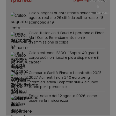
Caldo, segnali di lenta ritirata dell'ondata: il 7
agosto restano 26 città da bollino rosso, l'8
scendono a 19
Covid. Il silenzio di Fauci e il perdono di Biden.
Ma il Quinto Emendamento non è
un’ammissione di colpa
Caldo estremo, FADOI: “Sopra i 40 gradi il
corpo può non riuscire più a disperdere il
calore”
Comparto Sanità. Firmato il contratto 2025-
2027. Aumenti fino a 240 euro per gli
PHPSESSID
Sessio
PHP.net
infermieri, arriva il capitolo sull'IA e nuove
www.quotidianosanita.it
tutele per il personale
Eclissi solare del 12 agosto 2026, come
osservarla in sicurezza