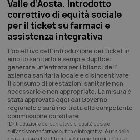
Valle d’Aosta. Introdotto
correttivo di equità sociale
Scienza e Farmaci
per il ticket su farmaci e
Studi e Analisi
assistenza integrativa
Lettere al direttore
L’obiettivo dell’introduzione dei ticket in
ambito sanitario è sempre duplice:
Edizioni Regionali
generare un’entrata per i bilanci dell’
azienda sanitaria locale e disincentivare
QS Pro
il consumo di prestazioni sanitarie non
necessarie e non appropriate. La misura è
Professionisti Sanitari.AI
stata approvata oggi dal Governo
regionale e sarà inoltrata alla competente
Abruzzo
QS Pro Gold
commissione consiliare.
“L’introduzione del correttivo di equità sociale
QS Club
Newsletter
Basilicata
Artrite & artrosi
sull’assistenza farmaceutica e integrativa, è una delle
prime misure che abbiamo voluto mettere in atto per