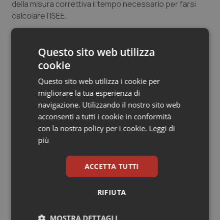
della misura correttiva il tempo necessario per farsi
Salute orale & impianti
calcolare l’ISEE.
Sangue & coagulazione
Questo sito web utilizza
08 Luglio 2016
Tiroide
cookie
© Riproduzione riservata
Questo sito web utilizza i cookie per
Tumore al seno
migliorare la tua esperienza di
navigazione. Utilizzando il nostro sito web
Tumore ovarico
acconsenti a tutti i cookie in conformità
con la nostra policy per i cookie.
Leggi di
Tumori del Polmone & Testa Collo
più
Potrebbe interessarti in
Tumori gastrointestinali
ACCETTA TUTTI
Regioni e Asl
Ulcera & Reflusso
RIFIUTA
Settimana della Scienza dello
Spallanzani: capire la ricerca per
Vaccini
comprendere il presente
MOSTRA DETTAGLI