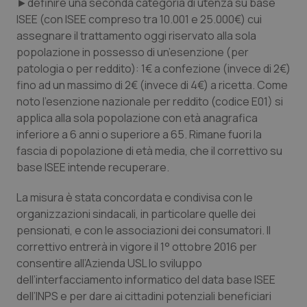
Valle D’Aosta
Oncodermatologia
►definire una seconda categoria di utenza su base
ISEE (con ISEE compreso tra 10.001 e 25.000€) cui
assegnare il trattamento oggi riservato alla sola
Veneto
Oncoematologia
popolazione in possesso di un’esenzione (per
patologia o per reddito): 1€ a confezione (invece di 2€)
Oncologia & Nutrizione
fino ad un massimo di 2€ (invece di 4€) a ricetta. Come
noto l’esenzione nazionale per reddito (codice E01) si
Psoriasi & pelle
applica alla sola popolazione con età anagrafica
inferiore a 6 anni o superiore a 65. Rimane fuori la
Quotidiano Cardiologia
fascia di popolazione di età media, che il correttivo su
base ISEE intende recuperare.
Quotidiano Chirurgia
La misura è stata concordata e condivisa con le
organizzazioni sindacali, in particolare quelle dei
Quotidiano Oncologia
pensionati, e con le associazioni dei consumatori. Il
correttivo entrerà in vigore il 1° ottobre 2016 per
Quotidiano Pediatria
consentire all’Azienda USL lo sviluppo
dell’interfacciamento informatico del data base ISEE
Rene & patologie urogenitali
dell’INPS e per dare ai cittadini potenziali beneficiari