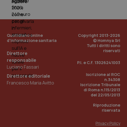
Quotidiano online
Copyright 2013-2026
d'informazione sanitaria
© Homnya Srl
Tutti i diritti sono
riservati
Direttore
responsabile
P.I. e C.F. 13026241003
_ga_KM60CM4NPH
.quotidianosanita.it
1 anno
Luciano Fassari
mes
Iscrizione al ROC
Direttore editoriale
n.34308
Francesco Maria Avitto
Iscrizione Tribunale
di Roma n.115/2013
del 22/05/2013
Riproduzione
riservata
Fornitore
/
Nome
Scadenza
Descrizion
Dominio
Privacy Policy
Nome
Fornitore
/
Dominio
Scadenza
Des