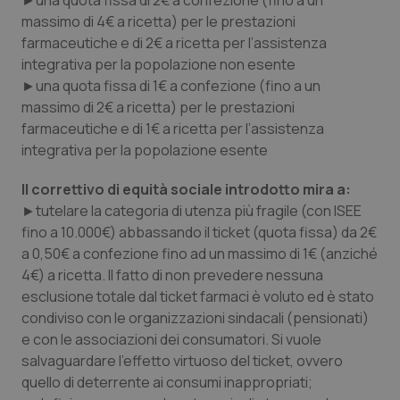
►una quota fissa di 2€ a confezione (fino a un
massimo di 4€ a ricetta) per le prestazioni
Piemonte
HIV
farmaceutiche e di 2€ a ricetta per l’assistenza
integrativa per la popolazione non esente
Provincia Autonoma di Bolzano
Infezioni & Febbre
►una quota fissa di 1€ a confezione (fino a un
massimo di 2€ a ricetta) per le prestazioni
Provincia Autonoma di Trento
Ipertensione & Scompenso
farmaceutiche e di 1€ a ricetta per l’assistenza
integrativa per la popolazione esente
Puglia
Malattie rare
Il correttivo di equità sociale introdotto mira a:
►tutelare la categoria di utenza più fragile (con ISEE
Sardegna
Malattia di Crohn & Rettocolite Ulcerosa
fino a 10.000€) abbassando il ticket (quota fissa) da 2€
a 0,50€ a confezione fino ad un massimo di 1€ (anziché
Sicilia
Neuroscienze & patologie neurodegenerative
4€) a ricetta. Il fatto di non prevedere nessuna
esclusione totale dal ticket farmaci è voluto ed è stato
Toscana
Obesità
condiviso con le organizzazioni sindacali (pensionati)
e con le associazioni dei consumatori. Si vuole
Umbria
Oftalmologia
salvaguardare l’effetto virtuoso del ticket, ovvero
quello di deterrente ai consumi inappropriati;