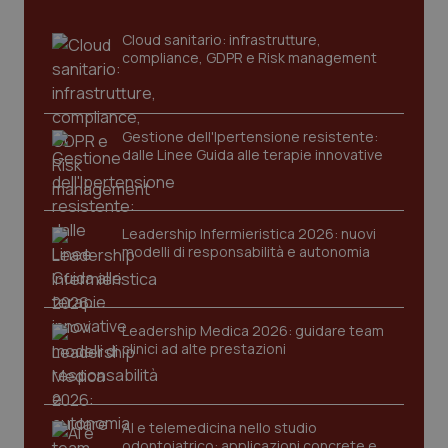
Cloud sanitario: infrastrutture,
compliance, GDPR e Risk management
Gestione dell'Ipertensione resistente:
dalle Linee Guida alle terapie innovative
CookieScriptConsent
5 mesi
CookieScript
settim
www.quotidianosanita.it
Leadership Infermieristica 2026: nuovi
modelli di responsabilità e autonomia
Leadership Medica 2026: guidare team
clinici ad alte prestazioni
AI e telemedicina nello studio
odontoiatrico: applicazioni concrete e