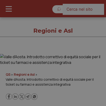
Venerdì 7 Agosto 2026
Regioni e Asl
Regioni e Asl
Cronache
QS
»
Regioni e Asl
»
Valle d’Aosta. Introdotto correttivo di equità sociale per il
Governo e Parlamento
ticket su farmaci e assistenza integrativa
Regioni e Asl
Lavoro e Professioni