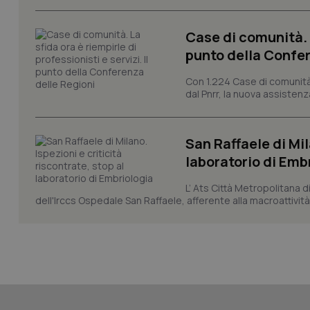
tracking-sites-ironf
session-id
Case di comunità. L
_ga
punto della Confer
Con 1.224 Case di comunità a
dal Pnrr, la nuova assistenza
San Raffaele di Mil
PHPSESSID
laboratorio di Emb
L’ Ats Città Metropolitana d
dell'Irccs Ospedale San Raffaele, afferente alla macroattività 
_ga_KM60CM4NPH
Nome
Nome