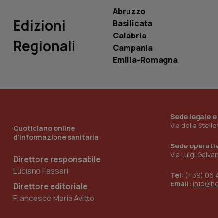
VISITOR_INFO1_LIV
_ga_0VMQEQKQ1N
Abruzzo
Edizioni
Basilicata
Calabria
Regionali
__Secure-YNID
Campania
Emilia-Romagna
YSC
__Secure-
ROLLOUT_TOKEN
Sede legale e
Via della Stell
Quotidiano online
tracking-sites-
d'informazione sanitaria
ironfish-tracking-
Sede operati
named-enable
Via Luigi Galva
Direttore responsabile
Luciano Fassari
Tel:
(+39) 06 
Email:
info@h
Direttore editoriale
Francesco Maria Avitto