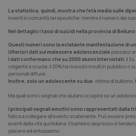
La statistica, quindi, mostra che l'età media sulle di
inseriti in comunità terapeutiche: mentre il numero dei suic
Nel dettaglio i tassi di suicidi nella provincia di Bellun
Questi numeri sono la eclatante manifestazione di u
Ulteriori dati sul malessere adolescenziale
passano anch
I dati confermano che su 2000 alunni intervistati
, il 
volgarità a scuola; il 20% ha ricevuto insulti in pubblico o 
personali diffuse.
Inoltre, solo un adolescente su due
, vittima di bullismo
Ma quali sono i segnali che aiutano a capire se un adole
I principali segnali emotivi sono rappresentati dalla t
fatica a collegare all’evento scatenante. Può essere prese
eventi della vita quotidiana. Il bambino depresso è tende
piacere ed entusiasmo.