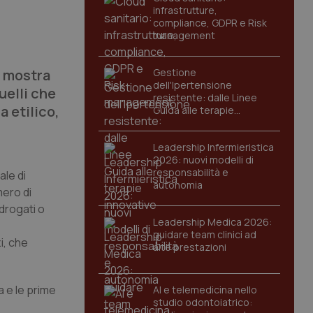
infrastrutture,
compliance, GDPR e Risk
management
i mostra
Gestione
dell'Ipertensione
uelli che
resistente: dalle Linee
a etilico,
Guida alle terapie
innovative
Leadership Infermieristica
2026: nuovi modelli di
responsabilità e
ale di
autonomia
mero di
 drogati o
Leadership Medica 2026:
guidare team clinici ad
i, che
alte prestazioni
a e le prime
AI e telemedicina nello
studio odontoiatrico: