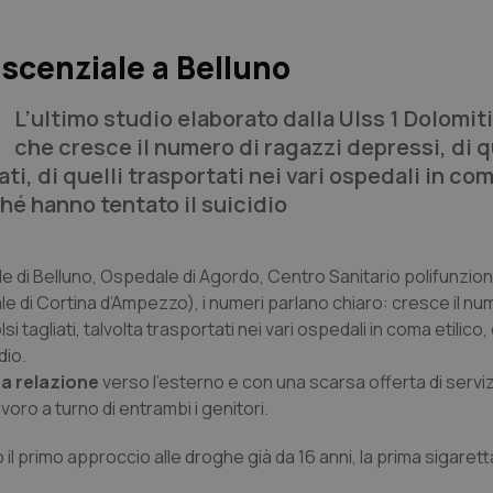
escenziale a Belluno
L’ultimo studio elaborato dalla Ulss 1 Dolomit
che cresce il numero di ragazzi depressi, di q
i, di quelli trasportati nei vari ospedali in com
hé hanno tentato il suicidio
 di Belluno, Ospedale di Agordo, Centro Sanitario polifunzion
 di Cortina d’Ampezzo), i numeri parlano chiaro: cresce il nu
tagliati, talvolta trasportati nei vari ospedali in coma etilico,
dio.
ca relazione
verso l’esterno e con una scarsa offerta di serviz
voro a turno di entrambi i genitori.
il primo approccio alle droghe già da 16 anni, la prima sigarett