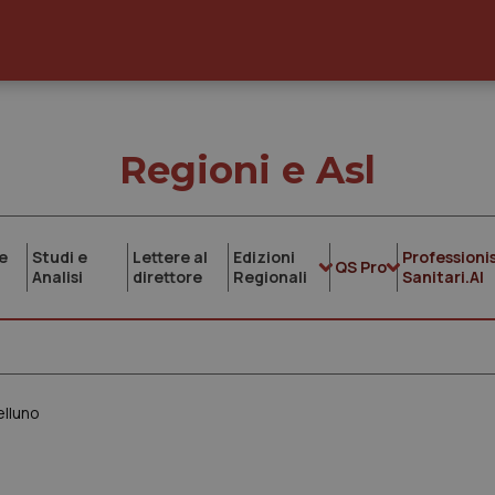
Regioni e Asl
e
Studi e
Lettere al
Edizioni
Professionis
QS Pro
Analisi
direttore
Regionali
Sanitari.AI
elluno