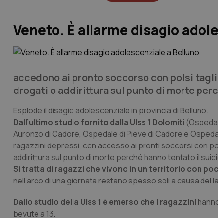
Veneto. È allarme disagio adol
accedono ai pronto soccorso con polsi tagliat
drogati o addirittura sul punto di morte perc
Esplode il disagio adolescenziale in provincia di Belluno.
Dall’ultimo studio fornito dalla Ulss 1 Dolomiti
(Ospedale
Auronzo di Cadore, Ospedale di Pieve di Cadore e Ospedale
ragazzini depressi, con accesso ai pronti soccorsi con polsi 
addirittura sul punto di morte perché hanno tentato il suici
Si tratta di ragazzi che vivono in un territorio con po
nell’arco di una giornata restano spesso soli a causa del la
Dallo studio della Ulss 1 è emerso che i ragazzini
hanno 
bevute a 13.