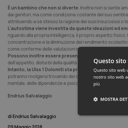
È un bambino che non si diverte
. Inoltre non si sente a
dai genitori, ma come condizione costante del suo sentire
attribuendo a se stesso la ragione dei suoi insuccessi o
L'autostima viene investita da queste ideazioni ed em
riguardo alla propria intelligenza, il proprio aspetto fisico, 
concentrazione e la diminuzione del rendimento scolastic
come conferme delle valutazioni negative che il ragazzo d
Possono inoltre essere presenti sintomi fisici
e neurov
Questo sito 
dell'appetito, disturbi della qualità e quantità del sonno, c
Intanto, la Ulss 1 Dolomiti sta provvedendo a creare 4
Questo sito web ut
potranno rivolgersi trovando dei centri di ascolto formati d
nostro sito web ac
mentale, delle dipendenze e psicoterapeuti e assistenti soci
più
Endrius Salvalaggio
MOSTRA DET
Endrius Salvalaggio
Neces
09 Maggio 2018