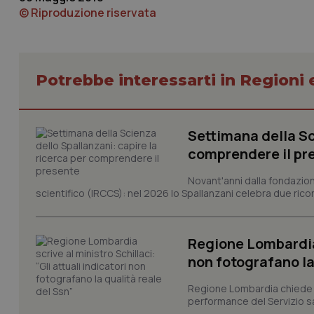
© Riproduzione riservata
Potrebbe interessarti in Regioni 
I cookie necessari con
e l'accesso alle aree 
Nome
Settimana della Sc
VISITOR_PRIVACY_
comprendere il pr
Novant'anni dalla fondazion
scientifico (IRCCS): nel 2026 lo Spallanzani celebra due rico
CookieScriptConse
Regione Lombardia s
non fotografano la
tracking-sites-ironf
tracking-enable
Regione Lombardia chiede al
performance del Servizio san