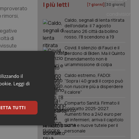
I più letti
[7 giorni]
[30 giorni]
 rimproverato
 rimorsi,
Caldo, segnali di lenta ritirata
dell'ondata: il 7 agosto
negative
restano 26 città da bollino
rosso, l'8 scendono a 19
oltà di
 vissute
Covid. Il silenzio di Fauci e il
perdono di Biden. Ma il Quinto
Emendamento non è
ni
un’ammissione di colpa
rrenti.
e i ragazzi
Caldo estremo, FADOI:
ilizzando il
“Sopra i 40 gradi il corpo può
o di salute
cookie.
Leggi di
non riuscire più a disperdere
 21 anni.
il calore”
Comparto Sanità. Firmato il
ETTA TUTTI
contratto 2025-2027.
Aumenti fino a 240 euro per
gli infermieri, arriva il capitolo
sull'IA e nuove tutele per il
keting
personale