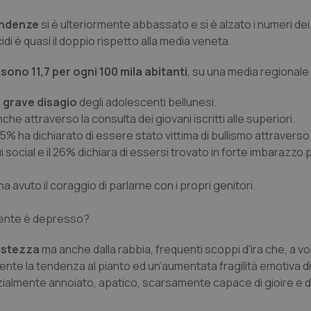
pendenze
si è ulteriormente abbassato e si è alzato i numeri dei
idi è quasi il doppio rispetto alla media veneta.
o sono 11,7 per ogni 100 mila abitanti
, su una media regionale 
n grave disagio
degli adolescenti bellunesi.
e attraverso la consulta dei giovani iscritti alle superiori.
34,5% ha dichiarato di essere stato vittima di bullismo attraverso 
sui social e il 26% dichiara di essersi trovato in forte imbarazzo
, ha avuto il coraggio di parlarne con i propri genitori.
scente è depresso?
ristezza
ma anche dalla rabbia, frequenti scoppi d'ira che, a vol
nte la tendenza al pianto ed un’aumentata fragilità emotiva di 
nzialmente annoiato, apatico, scarsamente capace di gioire e d