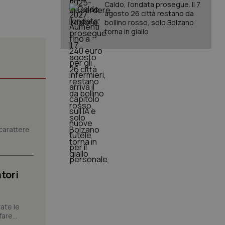
Caldo, l’ondata prosegue. Il 7
agosto 26 città restano da
bollino rosso, solo Bolzano
torna in giallo
igazione sulle pagine
kie.
er memorizzare le
utente per la loro
 dati sul consenso
itiche e
carattere
tendo che le loro
ssioni future.
l servizio Cookie-
erenze di consenso
sario che il banner
tori
funzioni
pplicazione per
nonimo.
ate le
are...