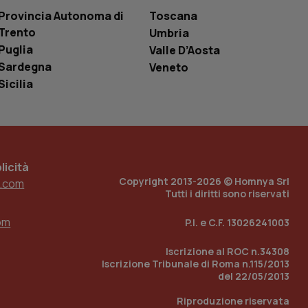
 tenere traccia
i Youtube incorporati
tics per mantenere
Provincia Autonoma di
Toscana
tore del sito web sta
ell'interfaccia di
Trento
Umbria
Puglia
Valle D’Aosta
 tenere traccia
Sardegna
Veneto
i Youtube incorporati
tore del sito web sta
Sicilia
ell'interfaccia di
 tenere traccia
r la gestione
one dell’esperienza
icità
Copyright 2013-2026 © Homnya Srl
.com
e per abilitare il
Tutti i diritti sono riservati
loggato con identity
om
P.I. e C.F. 13026241003
Iscrizione al ROC n.34308
Iscrizione Tribunale di Roma n.115/2013
del 22/05/2013
Riproduzione riservata