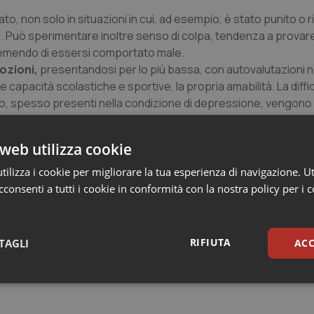
mato, non solo in situazioni in cui, ad esempio, è stato punito o
. Può sperimentare inoltre senso di colpa, tendenza a provare
 temendo di essersi comportato male.
ozioni,
presentandosi per lo più bassa, con autovalutazioni 
le capacità scolastiche e sportive, la propria amabilità. La diffic
o, spesso presenti nella condizione di depressione, vengono
à di se stesso.
egetativi quali stancabilità, mancanza di energia, modificazio
web utilizza cookie
osì come disturbi somatici, quali cefalea e dolori addominali rico
 poli adolescenziali
tra Agordo, Belluno, Feltre e Cadore, dov
ilizza i cookie per migliorare la tua esperienza di navigazione. Ut
a dottori qualificati come psicologi, specialisti del dipartiment
consenti a tutti i cookie in conformità con la nostra policy per i 
ali. Il target di riferimento va da un’età compresa tra 11 anni e
RIFIUTA
TAGLI
ACC
sari
Statistici
Mar