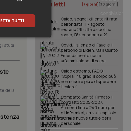
I più letti
[7 giorni]
[30 giorni]
Caldo, segnali di lenta ritirata
ETTA TUTTI
dell'ondata: il 7 agosto
, il
restano 26 città da bollino
rosso, l'8 scendono a 21
keting
Covid. Il silenzio di Fauci e il
li studi
perdono di Biden. Ma il Quinto
Emendamento non è
un’ammissione di colpa
iste
Caldo estremo, FADOI:
“Sopra i 40 gradi il corpo può
non riuscire più a disperdere
il calore”
nte della
igazione sulle pagine
kie.
Comparto Sanità. Firmato il
contratto 2025-2027.
Aumenti fino a 240 euro per
er memorizzare le
gli infermieri, arriva il capitolo
istenza
utente per la loro
sull'IA e nuove tutele per il
 dati sul consenso
personale
itiche e
tendo che le loro