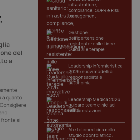
infrastrutture,
compliance, GDPR e Risk
management
.
Gestione
dell'Ipertensione
glia
resistente: dalle Linee
Guida alle terapie
ione del
innovative
tto a
Leadership Infermieristica
2026: nuovi modelli di
responsabilità e
autonomia
utamente
ta a quanto
Leadership Medica 2026:
 Consigliere
guidare team clinici ad
alte prestazioni
iano
 fronte ai
AI e telemedicina nello
studio odontoiatrico: