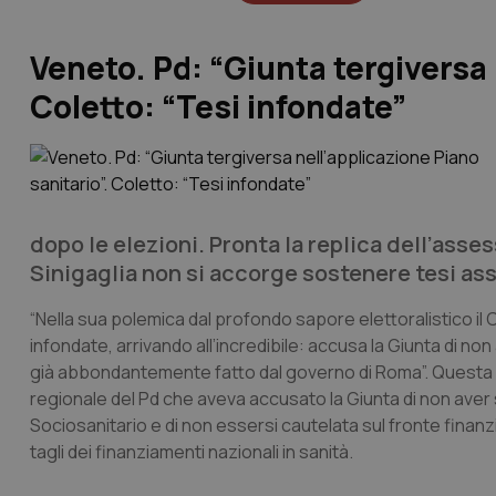
Veneto. Pd: “Giunta tergiversa 
Coletto: “Tesi infondate”
dopo le elezioni. Pronta la replica dell’asse
Sinigaglia non si accorge sostenere tesi as
“Nella sua polemica dal profondo sapore elettoralistico il
infondate, arrivando all’incredibile: accusa la Giunta di no
già abbondantemente fatto dal governo di Roma”. Questa la 
regionale del Pd che aveva accusato la Giunta di non aver s
Sociosanitario e di non essersi cautelata sul fronte finanziar
tagli dei finanziamenti nazionali in sanità.