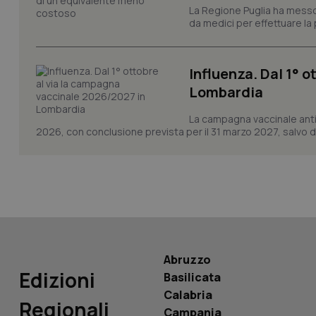
La Regione Puglia ha messo 
da medici per effettuare la 
CookieScriptConse
Influenza. Dal 1° 
tracking-sites-ironf
Lombardia
tracking-enable
La campagna vaccinale anti
tracking-sites-ironf
2026, con conclusione prevista per il 31 marzo 2027, salvo div
session-id
_ga
Abruzzo
PHPSESSID
Edizioni
Basilicata
Calabria
Regionali
Campania