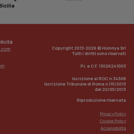
tato di accesso per
Sicilia
a Google Analytics
sione.
icità
Copyright 2013-2026 © Homnya Srl
.com
 tenere traccia
Tutti i diritti sono riservati
i Youtube incorporati
tics per mantenere
tore del sito web sta
ell'interfaccia di
om
P.I. e C.F. 13026241003
 tenere traccia
Iscrizione al ROC n.34308
i Youtube incorporati
Iscrizione Tribunale di Roma n.115/2013
tore del sito web sta
del 22/05/2013
ell'interfaccia di
Riproduzione riservata
 tenere traccia
Privacy Policy
r la gestione
one dell’esperienza
Cookie Policy
Accessibilità
e per abilitare il