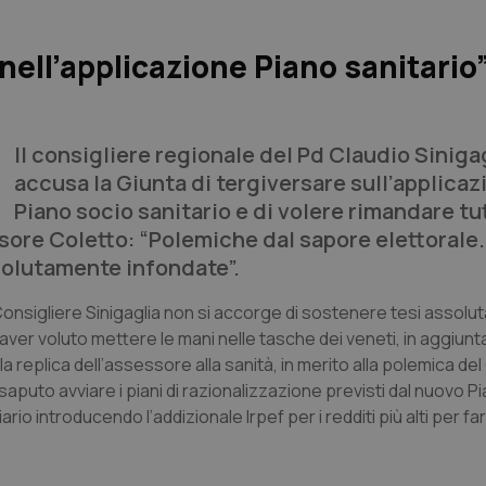
nell’applicazione Piano sanitario”
Il consigliere regionale del Pd Claudio Siniga
accusa la Giunta di tergiversare sull’applicaz
Piano socio sanitario e di volere rimandare tu
ssore Coletto: “Polemiche dal sapore elettorale.
solutamente infondate”.
 Consigliere Sinigaglia non si accorge di sostenere tesi assol
n aver voluto mettere le mani nelle tasche dei veneti, in aggiun
replica dell’assessore alla sanità, in merito alla polemica del
aputo avviare i piani di razionalizzazione previsti dal nuovo P
io introducendo l’addizionale Irpef per i redditi più alti per far