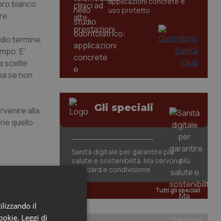
applicazioni concrete e
ibro bianco
uso protetto
ere
dio termine,
empo. E’
a scelte
ima se non
Gli speciali
rvenire alla
ane quello
Sanità digitale per garantire più
salute e sostenibilità. Ma servono
standard e condivisione
Tutti gli speciali
ilizzando il
cookie.
Leggi di