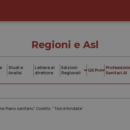
Regioni e Asl
e
Studi e
Lettere al
Edizioni
Professionis
QS Pro
Analisi
direttore
Regionali
Sanitari.AI
ne Piano sanitario”. Coletto: “Tesi infondate”