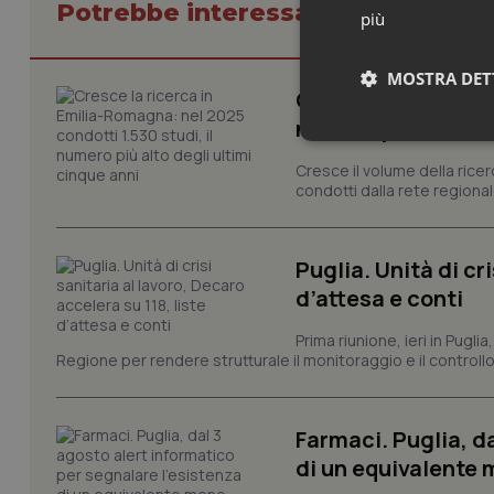
Potrebbe interessarti in Regioni 
più
MOSTRA DET
Cresce la ricerca i
numero più alto de
Neces
Cresce il volume della ricer
condotti dalla rete regionale
Puglia. Unità di cri
d’attesa e conti
Prima riunione, ieri in Pugli
I cookie necessari con
Regione per rendere strutturale il monitoraggio e il controllo 
e l'accesso alle aree 
Nome
VISITOR_PRIVACY_
Farmaci. Puglia, d
di un equivalente