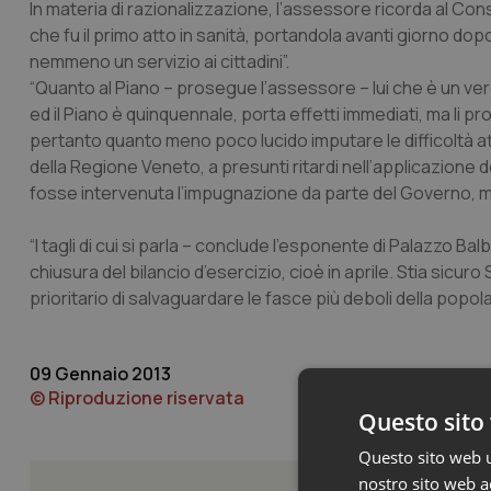
In materia di razionalizzazione, l’assessore ricorda al Consig
che fu il primo atto in sanità, portandola avanti giorno dop
nemmeno un servizio ai cittadini”.
“Quanto al Piano – prosegue l’assessore – lui che è un 
ed il Piano è quinquennale, porta effetti immediati, ma li 
pertanto quanto meno poco lucido imputare le difficoltà at
della Regione Veneto, a presunti ritardi nell’applicazione
fosse intervenuta l’impugnazione da parte del Governo, 
“I tagli di cui si parla – conclude l’esponente di Palazzo B
chiusura del bilancio d’esercizio, cioè in aprile. Stia sicur
prioritario di salvaguardare le fasce più deboli della popol
09 Gennaio 2013
© Riproduzione riservata
Questo sito 
Questo sito web ut
nostro sito web ac