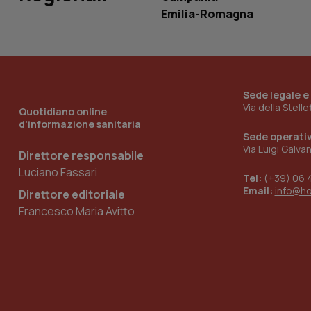
Emilia-Romagna
_ga_KM60CM4NPH
Sede legale e
Nome
Nome
Via della Stell
Quotidiano online
VISITOR_INFO1_LIV
d'informazione sanitaria
_ga_0VMQEQKQ1N
Sede operati
Via Luigi Galva
Direttore responsabile
Luciano Fassari
Tel:
(+39) 06 
__Secure-YNID
Email:
info@h
Direttore editoriale
Francesco Maria Avitto
YSC
__Secure-
ROLLOUT_TOKEN
tracking-sites-