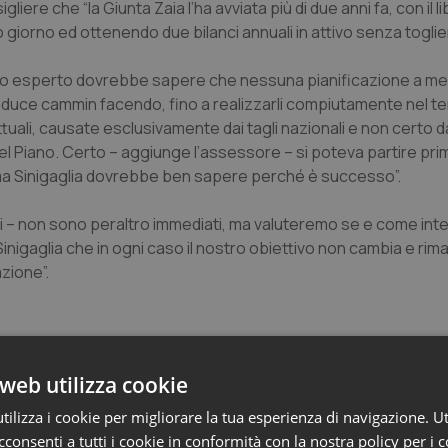
liere che “la Giunta Zaia l’ha avviata più di due anni fa, con il l
o giorno ed ottenendo due bilanci annuali in attivo senza togli
vero esperto dovrebbe sapere che nessuna pianificazione a me
produce cammin facendo, fino a realizzarli compiutamente nel t
tuali, causate esclusivamente dai tagli nazionali e non certo d
 del Piano. Certo – aggiunge l’assessore – si poteva partire pr
ma Sinigaglia dovrebbe ben sapere perché è successo”.
albi – non sono peraltro immediati, ma valuteremo se e come inte
o Sinigaglia che in ogni caso il nostro obiettivo non cambia e rim
azione”.
web utilizza cookie
ilizza i cookie per migliorare la tua esperienza di navigazione. Ut
consenti a tutti i cookie in conformità con la nostra policy per i 