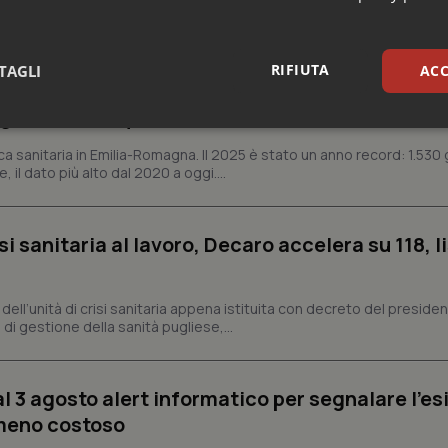
e Asl
RIFIUTA
TAGLI
ACC
n Emilia-Romagna: nel 2025 condotti 1.530 studi
gli ultimi cinque anni
sari
Statistici
Mar
ca sanitaria in Emilia-Romagna. Il 2025 è stato un anno record: 1.530 g
, il dato più alto dal 2020 a oggi....
si sanitaria al lavoro, Decaro accelera su 118, l
Necessari
Statistici
Marketing
a, dell’unità di crisi sanitaria appena istituita con decreto del preside
tribuiscono a rendere fruibile il sito web abilitandone funzionalità di base quali la nav
di gestione della sanità pugliese,...
protette del sito. Il sito web non è in grado di funzionare correttamente senza questi coo
Fornitore
/
Dominio
Scadenza
Descrizione
METADATA
5 mesi 4
Questo cookie viene utilizzato p
YouTube
al 3 agosto alert informatico per segnalare l’es
settimane
scelte di consenso e privacy dell'
.youtube.com
interazione con il sito. Registra i
 meno costoso
del visitatore riguardo a varie pol
impostazioni sulla privacy, garan