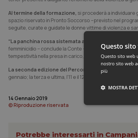
Al termine della formazione,
si procederà a individuare gl
spazio riservato in Pronto Soccorso –previsto nel program
seguite, curate e guidate le donne vittime di violenza e sar
“La panchina rossa sistemata a
ll’ingresso della Città 
Questo sito 
femminicidio – conclude la Conte – deve trovare una risp
tempestività nella presa in carico, privacy e sicurezza”.
Questo sito web ut
nostro sito web ac
La seconda edizione del Percorso di Tutela in Pront
più
gennaio; la terza e ultima, l’11 e il 12 febbraio.
MOSTRA DET
14 Gennaio 2019
© Riproduzione riservata
Neces
Potrebbe interessarti in Campani