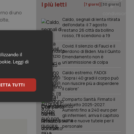
I più letti
[7 giorni]
[30 giorni]
erno di uno
olte,
Caldo, segnali di lenta ritirata
dell'ondata: il 7 agosto
restano 26 città da bollino
rosso, l'8 scendono a 19
ne e il
Covid. Il silenzio di Fauci e il
a
perdono di Biden. Ma il Quinto
ilizzando il
Emendamento non è
cookie.
Leggi di
un’ammissione di colpa
1 e il 22
Caldo estremo, FADOI:
“Sopra i 40 gradi il corpo può
non riuscire più a disperdere
ETTA TUTTI
il calore”
Comparto Sanità. Firmato il
keting
contratto 2025-2027.
Aumenti fino a 240 euro per
gli infermieri, arriva il capitolo
sull'IA e nuove tutele per il
personale