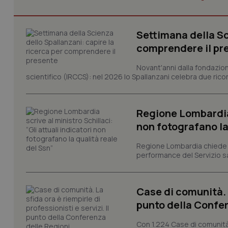
Settimana della Sc
I cookie necessari con
comprendere il pr
e l'accesso alle aree 
Nome
Novant'anni dalla fondazion
scientifico (IRCCS): nel 2026 lo Spallanzani celebra due rico
VISITOR_PRIVACY_
Regione Lombardia s
non fotografano la
CookieScriptConse
Regione Lombardia chiede al
performance del Servizio san
tracking-sites-ironf
tracking-enable
Case di comunità. L
tracking-sites-ironf
punto della Confer
session-id
Con 1.224 Case di comunità a
_ga