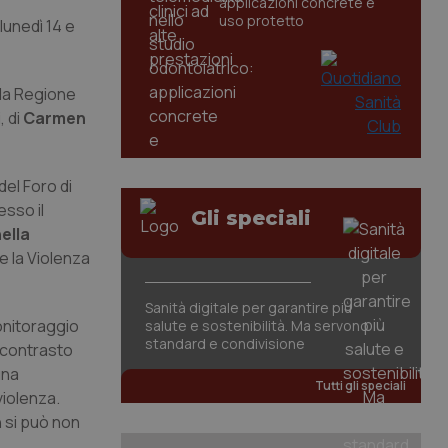
applicazioni concrete e
uso protetto
(lunedì 14 e
lla Regione
, di
Carmen
el Foro di
sso il
Gli speciali
ella
e la Violenza
Sanità digitale per garantire più
monitoraggio
salute e sostenibilità. Ma servono
standard e condivisione
l contrasto
una
Tutti gli speciali
iolenza.
n si può non