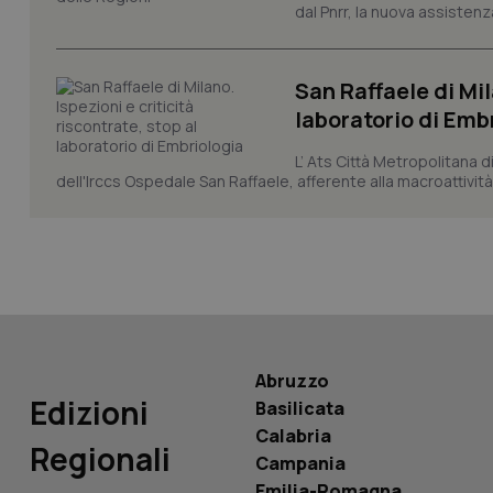
dal Pnrr, la nuova assistenza
San Raffaele di Mil
laboratorio di Emb
PHPSESSID
L’ Ats Città Metropolitana d
dell'Irccs Ospedale San Raffaele, afferente alla macroattività 
_ga_KM60CM4NPH
Abruzzo
Nome
Edizioni
Nome
Basilicata
VISITOR_INFO1_LIV
Calabria
_ga_0VMQEQKQ1N
Regionali
Campania
Emilia-Romagna