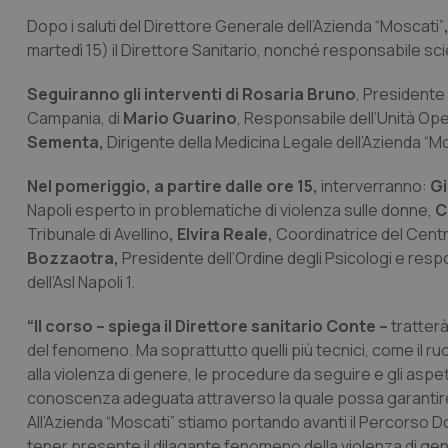
Dopo i saluti del Direttore Generale dell’Azienda “Moscati”
martedì 15) il Direttore Sanitario, nonché responsabile sci
Seguiranno gli interventi di Rosaria Bruno
, Presidente
Campania, di
Mario Guarino
, Responsabile dell’Unità Op
Sementa,
Dirigente della Medicina Legale dell’Azienda “Mo
Nel pomeriggio, a partire dalle ore 15,
interverranno:
Gi
Napoli esperto in problematiche di violenza sulle donne,
C
Tribunale di Avellino
, Elvira Reale,
Coordinatrice del Centro
Bozzaotra,
Presidente dell’Ordine degli Psicologi e respo
dell’Asl Napoli 1.
“Il corso – spiega il Direttore sanitario Conte –
tratterà
del fenomeno. Ma soprattutto quelli più tecnici, come il r
alla violenza di genere, le procedure da seguire e gli aspet
conoscenza adeguata attraverso la quale possa garantire
All’Azienda “Moscati” stiamo portando avanti il Percorso Do
tener presente il dilagante fenomeno della violenza di gen