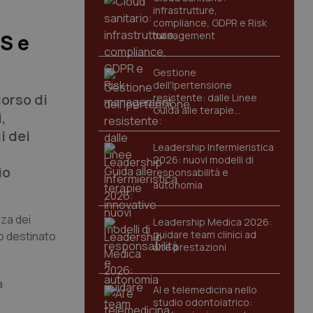
infrastrutture,
compliance, GDPR e Risk
management
PS e
Gestione
dell'Ipertensione
corso di
resistente: dalle Linee
Guida alle terapie
,
innovative
i dei
Leadership Infermieristica
2026: nuovi modelli di
io
responsabilità e
autonomia
nza dei
Leadership Medica 2026:
guidare team clinici ad
vo destinato
alte prestazioni
a
AI e telemedicina nello
studio odontoiatrico: