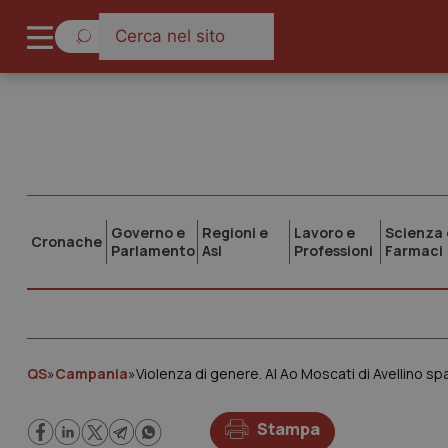
Governo e
Regioni e
Lavoro e
Scienza 
Cronache
Parlamento
Asl
Professioni
Farmaci
QS
»
Campania
»
Violenza di genere. Al Ao Moscati di Avellino s
Stampa