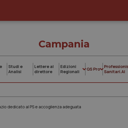
Campania
e
Studi e
Lettere al
Edizioni
Professionis
QS Pro
Analisi
direttore
Regionali
Sanitari.AI
pazio dedicato al PS e accoglienza adeguata