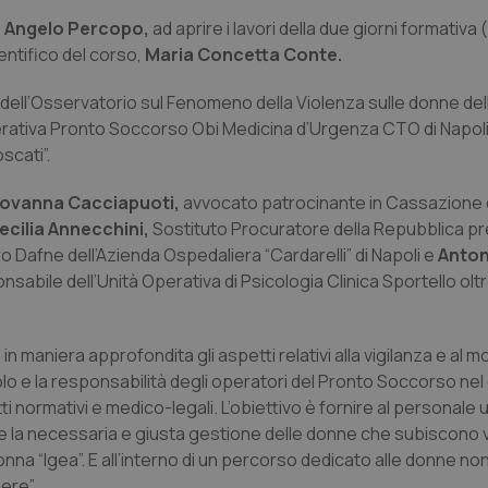
, Angelo Percopo,
ad aprire i lavori della due giorni formativa 
entifico del corso,
Maria Concetta Conte.
 dell’Osservatorio sul Fenomeno della Violenza sulle donne de
erativa Pronto Soccorso Obi Medicina d’Urgenza CTO di Napoli
scati”.
ovanna Cacciapuoti,
avvocato patrocinante in Cassazione d
ecilia Annecchini,
Sostituto Procuratore della Repubblica pre
 Dafne dell’Azienda Ospedaliera “Cardarelli” di Napoli e
Anton
nsabile dell’Unità Operativa di Psicologia Clinica Sportello oltr
 in maniera approfondita gli aspetti relativi alla vigilanza e al 
uolo e la responsabilità degli operatori del Pronto Soccorso ne
ti normativi e medico-legali. L’obiettivo è fornire al personale 
 la necessaria e giusta gestione delle donne che subiscono v
nna “Igea”. E all’interno di un percorso dedicato alle donne no
ere”.