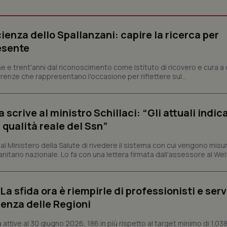
Necessari
Statistici
Marketing
ienza dello Spallanzani: capire la ricerca per
tribuiscono a rendere fruibile il sito web abilitandone funzionalità di base quali la nav
esente
protette del sito. Il sito web non è in grado di funzionare correttamente senza questi coo
Fornitore
/
Dominio
Scadenza
Descrizione
e e trent'anni dal riconoscimento come Istituto di ricovero e cura a 
rrenze che rappresentano l'occasione per riflettere sul...
METADATA
5 mesi 4
Questo cookie viene utilizzato p
YouTube
settimane
scelte di consenso e privacy dell'
.youtube.com
interazione con il sito. Registra i
del visitatore riguardo a varie pol
impostazioni sulla privacy, garan
crive al ministro Schillaci: “Gli attuali indica
preferenze siano onorate nelle se
 qualità reale del Ssn”
nt
5 mesi 3
Questo cookie viene utilizzato da
CookieScript
settimane
Script.com per ricordare le pref
www.quotidianosanita.it
sui cookie dei visitatori. È neces
 Ministero della Salute di rivedere il sistema con cui vengono misur
dei cookie di Cookie-Script.com 
itario nazionale. Lo fa con una lettera firmata dall'assessore al Welf
correttamente.
ish-
www.quotidianosanita.it
4
Questo cookie è impostato dall'a
settimane
abilitare il sistema di tracking a
2 giorni
a sfida ora è riempirle di professionisti e serviz
ish-
www.quotidianosanita.it
4
Questo cookie è impostato dall'a
enza delle Regioni
settimane
assegnare un identificatore generi
2 giorni
ttive al 30 giugno 2026, 186 in più rispetto al target minimo di 1.038
1 anno 1
Questo nome di cookie è associa
Google LLC