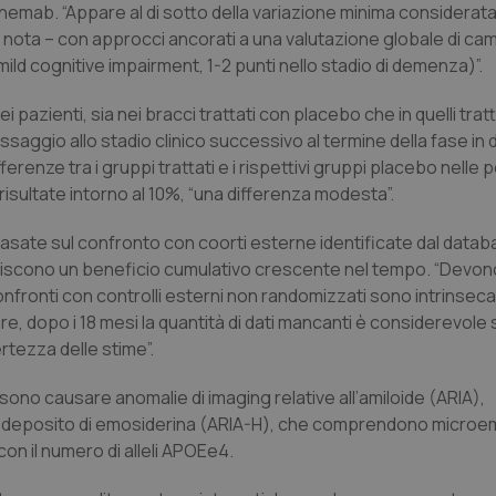
anemab. “Appare al di sotto della variazione minima considera
la nota – con approcci ancorati a una valutazione globale di c
 mild cognitive impairment, 1-2 punti nello stadio di demenza)”.
 pazienti, sia nei bracci trattati con placebo che in quelli trat
aggio allo stadio clinico successivo al termine della fase in
fferenze tra i gruppi trattati e i rispettivi gruppi placebo nelle 
risultate intorno al 10%, “una differenza modesta”.
asate sul confronto con coorti esterne identificate dal data
eriscono un beneficio cumulativo crescente nel tempo. “Devo
confronti con controlli esterni non randomizzati sono intrinse
lare, dopo i 18 mesi la quantità di dati mancanti è considerevole 
ertezza delle stime”.
sono causare anomalie di imaging relative all’amiloide (ARIA),
 deposito di emosiderina (ARIA-H), che comprendono microe
con il numero di alleli APOEe4.