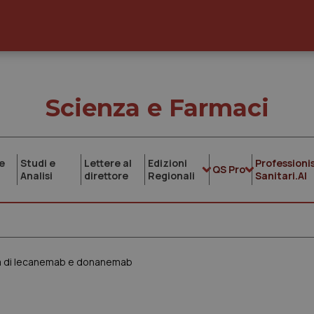
Scienza e Farmaci
e
Studi e
Lettere al
Edizioni
Professionis
QS Pro
Analisi
direttore
Regionali
Sanitari.AI
lità di lecanemab e donanemab