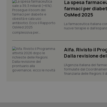
La spesa farmaceut
tracking-sites-ironf
session-id
farmaci per diabete
OsMed 2025
_ga
La farmaceutica italiana co
nuove terapie e dall'espan
complessiva per...
Aifa. Rivisto il Pr
PHPSESSID
Dalla revisione de
L’Agenzia italiana del farma
formulate dal Coordinamen
finanziaria delle Regioni. Il
_ga_KM60CM4NPH
Nome
Nome