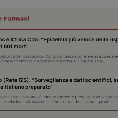
 e Farmaci
Necessari
Statistici
Marketing
s e Africa Cdc: “Epidemia più veloce della ris
tribuiscono a rendere fruibile il sito web abilitandone funzionalità di base quali la nav
protette del sito. Il sito web non è in grado di funzionare correttamente senza questi coo
 1.801 morti
Fornitore
/
Dominio
Scadenza
Descrizione
epubblica Democratica del Congo continua a correre e, in alcune aree
METADATA
5 mesi 4
Questo cookie viene utilizzato p
YouTube
ù rapidamente della capacità di risposta. Al 4 agosto sono...
settimane
scelte di consenso e privacy dell'
.youtube.com
interazione con il sito. Registra i
del visitatore riguardo a varie pol
impostazioni sulla privacy, garan
preferenze siano onorate nelle se
o (Rete IZS): “Sorveglianza e dati scientifici, 
nt
5 mesi 3
Questo cookie viene utilizzato da
CookieScript
a italiano preparato”
settimane
Script.com per ricordare le pref
www.quotidianosanita.it
sui cookie dei visitatori. È neces
dei cookie di Cookie-Script.com 
 che il West Nile virus è ormai stabilmente presente in ampie aree 
correttamente.
a circolazione estesa e non uniforme. Il quadro richiede, quindi,...
ish-
www.quotidianosanita.it
4
Questo cookie è impostato dall'a
settimane
abilitare il sistema di tracking a
2 giorni