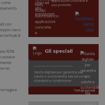
applicazioni concrete e
ta come
uso protetto
ambiamento
tati con
 doppio cieco
percentuali di
Gli speciali
base ADNI
no essere
camente
sia nei
Sanità digitale per garantire più
salute e sostenibilità. Ma servono
standard e condivisione
morragia e
Tutti gli speciali