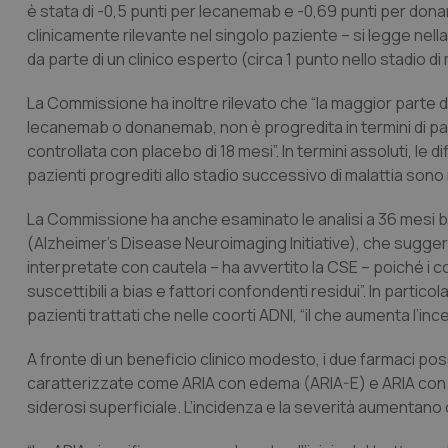
è stata di -0,5 punti per lecanemab e -0,69 punti per don
clinicamente rilevante nel singolo paziente – si legge nel
da parte di un clinico esperto (circa 1 punto nello stadio di
La Commissione ha inoltre rilevato che “la maggior parte dei
lecanemab o donanemab, non è progredita in termini di pass
controllata con placebo di 18 mesi”. In termini assoluti, le di
pazienti progrediti allo stadio successivo di malattia sono 
La Commissione ha anche esaminato le analisi a 36 mesi b
(Alzheimer’s Disease Neuroimaging Initiative), che sugg
interpretate con cautela – ha avvertito la CSE – poiché i 
suscettibili a bias e fattori confondenti residui”. In partico
pazienti trattati che nelle coorti ADNI, “il che aumenta l’inc
A fronte di un beneficio clinico modesto, i due farmaci pos
caratterizzate come ARIA con edema (ARIA-E) e ARIA con
siderosi superficiale. L’incidenza e la severità aumentano 