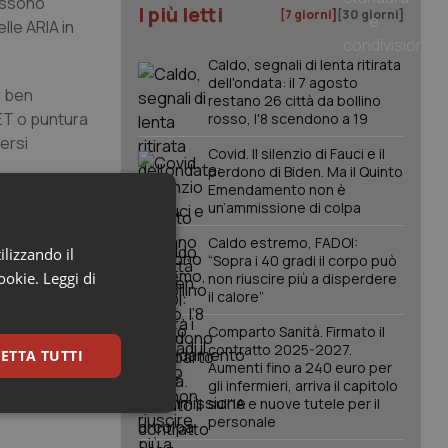
possono
I più letti
[7 giorni]
[30 giorni]
lle ARIA in
Caldo, segnali di lenta ritirata
dell'ondata: il 7 agosto
è ben
restano 26 città da bollino
PET o puntura
rosso, l'8 scendono a 19
ersi
Covid. Il silenzio di Fauci e il
perdono di Biden. Ma il Quinto
Emendamento non è
un’ammissione di colpa
pairment”,
e per
Caldo estremo, FADOI:
ilizzando il
lieve a
“Sopra i 40 gradi il corpo può
cookie.
Leggi di
non riuscire più a disperdere
Per i
il calore”
nitivo per il
Comparto Sanità. Firmato il
contratto 2025-2027.
ETTA TUTTI
Aumenti fino a 240 euro per
gli infermieri, arriva il capitolo
sull'IA e nuove tutele per il
keting
personale