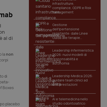
infrastrutture,
compliance, GDPR e Risk
management
emab
l
Gestione
dell'Ipertensione
non
resistente: dalle Linee
è al di
Guida alle terapie
innovative
Leadership Infermieristica
o la
non
2026: nuovi modelli di
responsabilità e
icorpi
autonomia
to di
Leadership Medica 2026:
guidare team clinici ad
-beta-
alte prestazioni
of Boxes
AI e telemedicina nello
studio odontoiatrico:
ruppo placebo