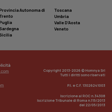
 tenere traccia
i Youtube incorporati
tics per mantenere
tore del sito web sta
Provincia Autonoma di
Toscana
ell'interfaccia di
Trento
Umbria
Puglia
Valle D’Aosta
 tenere traccia
i Youtube incorporati
Sardegna
Veneto
tore del sito web sta
ell'interfaccia di
Sicilia
 tenere traccia
r la gestione
one dell’esperienza
icità
Copyright 2013-2026 © Homnya Srl
e per abilitare il
.com
loggato con identity
Tutti i diritti sono riservati
om
P.I. e C.F. 13026241003
Iscrizione al ROC n.34308
Iscrizione Tribunale di Roma n.115/2013
del 22/05/2013