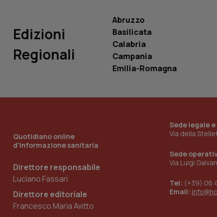
VISITOR_INFO1_LIV
_ga_0VMQEQKQ1N
Abruzzo
Edizioni
Basilicata
Calabria
__Secure-YNID
Regionali
Campania
Emilia-Romagna
YSC
__Secure-
ROLLOUT_TOKEN
Sede legale e
Via della Stell
Quotidiano online
tracking-sites-
ironfish-tracking-
d'informazione sanitaria
named-enable
Sede operati
Via Luigi Galva
Direttore responsabile
Luciano Fassari
Tel:
(+39) 06 
Email:
info@h
Direttore editoriale
Francesco Maria Avitto