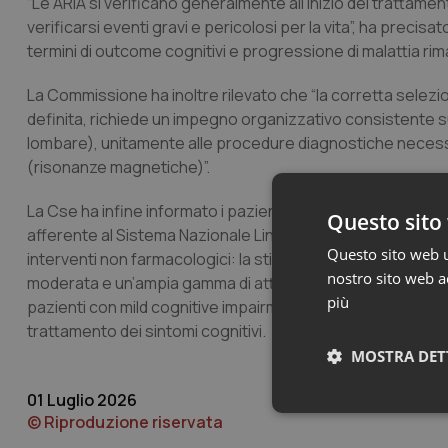
“Le ARIA si verificano generalmente all’inizio del tratt
verificarsi eventi gravi e pericolosi per la vita”, ha preci
termini di outcome cognitivi e progressione di malattia 
La Commissione ha inoltre rilevato che “la corretta selezio
definita, richiede un impegno organizzativo consistente su
lombare), unitamente alle procedure diagnostiche necessa
(risonanze magnetiche)”.
La Cse ha infine informato i pazienti che nella linea guida
Questo sito 
afferente al Sistema Nazionale Linee Guida dell’Istituto S
Questo sito web ut
interventi non farmacologici: la stimolazione cognitiva per
nostro sito web ac
moderata e un’ampia gamma di attività volte a promuovere il
più
pazienti con mild cognitive impairment, è presente una racco
trattamento dei sintomi cognitivi.
MOSTRA DET
01 Luglio 2026
Neces
© Riproduzione riservata