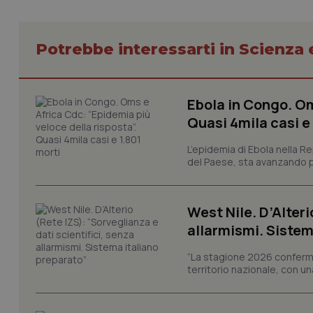
Potrebbe interessarti in Scienza
Ebola in Congo. Om
I cookie necessari con
e l'accesso alle aree 
Quasi 4mila casi e
Nome
L’epidemia di Ebola nella R
VISITOR_PRIVACY_
del Paese, sta avanzando pi
West Nile. D’Alteri
CookieScriptConse
allarmismi. Sistem
“La stagione 2026 conferma
territorio nazionale, con un
tracking-sites-ironf
tracking-enable