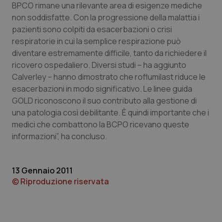
BPCO rimane una rilevante area di esigenze mediche
Piemonte
HIV
non soddisfatte. Con la progressione della malattia i
pazienti sono colpiti da esacerbazioni o crisi
respiratorie in cui la semplice respirazione può
Provincia Autonoma di Bolzano
Infezioni & Febbre
diventare estremamente difficile, tanto da richiedere il
ricovero ospedaliero. Diversi studi – ha aggiunto
Provincia Autonoma di Trento
Ipertensione & Scompenso
Calverley – hanno dimostrato che roflumilast riduce le
esacerbazioni in modo significativo. Le linee guida
Puglia
Malattie rare
GOLD riconoscono il suo contributo alla gestione di
una patologia così debilitante. È quindi importante che i
Sardegna
Malattia di Crohn & Rettocolite Ulcerosa
medici che combattono la BCPO ricevano queste
informazioni”, ha concluso.
Sicilia
Neuroscienze & patologie neurodegenerative
13 Gennaio 2011
Toscana
Obesità
© Riproduzione riservata
Umbria
Oftalmologia