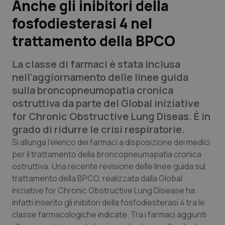
Anche gli inibitori della
fosfodiesterasi 4 nel
Scienza e Farmaci
trattamento della BPCO
Studi e Analisi
La classe di farmaci è stata inclusa
Lettere al direttore
nell’aggiornamento delle linee guida
sulla broncopneumopatia cronica
Edizioni Regionali
ostruttiva da parte del Global iniziative
for Chronic Obstructive Lung Diseas. È in
QS Pro
grado di ridurre le crisi respiratorie.
Si allunga l’elenco dei farmaci a disposizione dei medici
Professionisti Sanitari.AI
per il trattamento della broncopneumapatia cronica
ostruttiva. Una recente revisione delle linee guida sul
trattamento della BPCO, realizzata dalla Global
Abruzzo
QS Pro Gold
iniziative for Chronic Obstructive Lung Disease ha
infatti inserito gli inibitori della fosfodiesterasi 4 tra le
QS Club
Newsletter
Basilicata
Artrite & artrosi
classe farmacologiche indicate. Tra i farmaci aggiunti