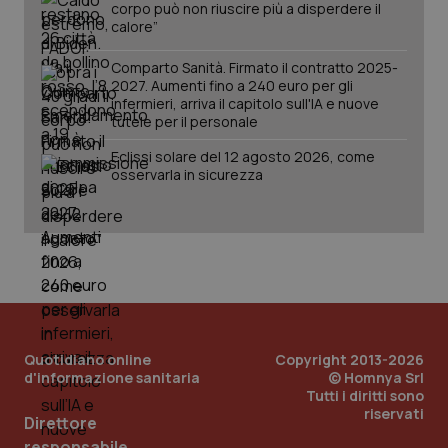
corpo può non riuscire più a disperdere il
calore”
Comparto Sanità. Firmato il contratto 2025-
2027. Aumenti fino a 240 euro per gli
infermieri, arriva il capitolo sull'IA e nuove
tutele per il personale
Eclissi solare del 12 agosto 2026, come
osservarla in sicurezza
Quotidiano online
Copyright 2013-2026
d'informazione sanitaria
© Homnya Srl
Tutti i diritti sono
riservati
Direttore
PHPSESSID
Sessio
PHP.net
www.quotidianosanita.it
responsabile