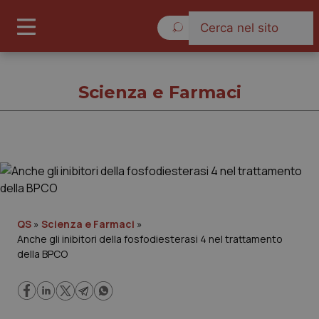
Venerdì 7 Agosto 2026
Scienza e Farmaci
Scienza e Farmaci
Cronache
QS
»
Scienza e Farmaci
»
Anche gli inibitori della fosfodiesterasi 4 nel trattamento
Governo e Parlamento
della BPCO
Regioni e Asl
Lavoro e Professioni