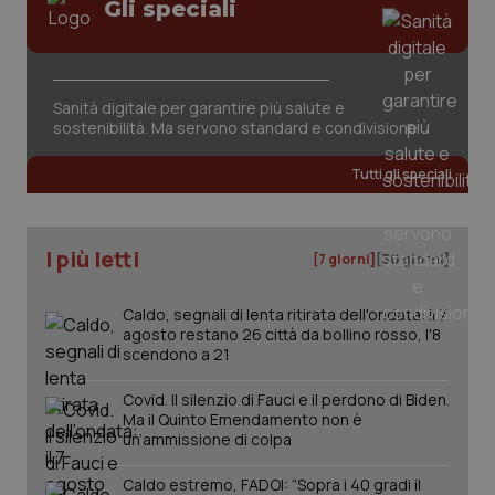
Gli speciali
Sanità digitale per garantire più salute e
sostenibilità. Ma servono standard e condivisione
tracking-sites-ironfish-
www.quotidianosanita.it
4
tracking-enable
settim
Tutti gli speciali
2 gior
I più letti
[7 giorni]
[30 giorni]
tracking-sites-ironfish-
www.quotidianosanita.it
4
session-id
settim
2 gior
Caldo, segnali di lenta ritirata dell'ondata: il 7
agosto restano 26 città da bollino rosso, l'8
scendono a 21
Covid. Il silenzio di Fauci e il perdono di Biden.
_ga
1 anno
Google LLC
mes
Ma il Quinto Emendamento non è
.quotidianosanita.it
un’ammissione di colpa
Caldo estremo, FADOI: “Sopra i 40 gradi il