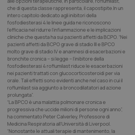
alle opzioni terapeutiche, in particolare, roflumilast,
Calabria
Asma & BPCO
che di questa classe rappresenta, il capostipite.In un
intero capitolo dedicato agli inibitori della
Campania
Car-T
fosfodiesterasi 4 le linee guida ne riconoscono
l’efficacia nel ridurre l’infiammazione e le implicazioni
Emilia-Romagna
Colesterolo & coronaropatie
cliniche che questa ha sui pazienti affetti da BCPO. “Nei
pazienti affetti da BCPO grave di stadio III e BPCO
Friuli Venezia Giulia
Dermatite Atopica
molto grave di stadio IV e anamnesi di esacerbazioni e
bronchite cronica – si legge – l’inibitore della
fosfodiesterasi 4 roflumilast riduce le esacerbazioni
Lazio
Diabete & glucometri
nei pazienti trattati con glucocorticosteroidi per via
orale. Tali effetti sono evidenti anche nel caso in cui il
Liguria
Disturbi dell’umore
roflumilast sia aggiunto a broncodilatatori ad azione
prolungata”.
Lombardia
Dolore
“La BPCO è una malattia polmonare cronica e
progressiva che uccide milioni di persone ogni anno”,
Marche
Donna & Salute
ha commentato Peter Calverley, Professore di
Medicina Respiratoria all’Università di Liverpool.
Molise
Epatiti
“Nonostante le attuali terapie di mantenimento, la