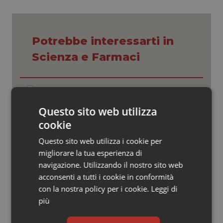
Valle D’Aosta
Oncodermatologia
Veneto
Oncoematologia
Potrebbe interessarti in
Oncologia & Nutrizione
Scienza e Farmaci
Psoriasi & pelle
Ebola in Congo. Oms e Africa Cdc:
“Epidemia più veloce della risposta”.
Quotidiano Cardiologia
Quasi 4mila casi e 1.801 morti
Questo sito web utilizza
cookie
Quotidiano Chirurgia
West Nile. D’Alterio (Rete IZS):
Questo sito web utilizza i cookie per
“Sorveglianza e dati scientifici, senza
migliorare la tua esperienza di
allarmismi. Sistema italiano
Quotidiano Oncologia
preparato”
navigazione. Utilizzando il nostro sito web
acconsenti a tutti i cookie in conformità
Quotidiano Pediatria
La spesa farmaceutica sale a 39,3
con la nostra policy per i cookie.
Leggi di
miliardi (+6%). Prosegue il boom dei
farmaci per diabete e obesità e cala
più
Rene & patologie urogenitali
uso antibiotici. Ecco il Rapporto
OsMed 2025