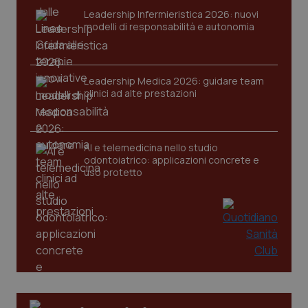
VISITOR_PRIVACY_METADATA
5 mesi
YouTube
Leadership Infermieristica 2026: nuovi
settim
.youtube.com
modelli di responsabilità e autonomia
Leadership Medica 2026: guidare team
clinici ad alte prestazioni
AI e telemedicina nello studio
odontoiatrico: applicazioni concrete e
uso protetto
CookieScriptConsent
5 mesi
CookieScript
settim
www.quotidianosanita.it