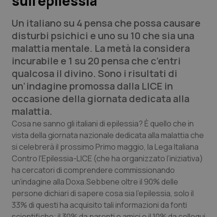
sull’epilessia
Un italiano su 4 pensa che possa causare
Scienza e Farmaci
disturbi psichici e uno su 10 che sia una
malattia mentale. La metà la considera
Studi e Analisi
incurabile e 1 su 20 pensa che c’entri
qualcosa il divino. Sono i risultati di
Lettere al direttore
un’indagine promossa dalla LICE in
occasione della giornata dedicata alla
Edizioni Regionali
malattia.
QS Pro
Cosa ne sanno gli italiani di epilessia? È quello che in
vista della giornata nazionale dedicata alla malattia che
si celebrerà il prossimo Primo maggio, la Lega Italiana
Professionisti Sanitari.AI
Contro l'Epilessia-LICE (che ha organizzato l’iniziativa)
ha cercatori di comprendere commissionando
Abruzzo
QS Pro Gold
un’indagine alla Doxa.Sebbene oltre il 90% delle
persone dichiari di sapere cosa sia l’epilessia, solo il
QS Club
Newsletter
Basilicata
Artrite & artrosi
33% di questi ha acquisito tali informazioni da fonti
scientifiche; il 30% da parenti e amici e il 10% da colloqui