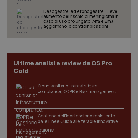
Desogestrel ed etonogestrel. Lieve
aumento del rischio di meningioma in
caso di uso prolungato. Aifa e Ema
Necessari
Statistici
Marketing
aggiornano le controindicazioni
I cookie necessari contribuiscono a rendere fruibile il
sito web abilitandone funzionalità di base quali la
navigazione sulle pagine e l'accesso alle aree
protette del sito. Il sito web non è in grado di
funzionare correttamente senza questi cookie.
Ultime analisi e review da QS Pro
Nome
Fornitore
/
Dominio
Scaden
Gold
VISITOR_PRIVACY_METADATA
5 mesi
YouTube
settim
.youtube.com
Cloud sanitario: infrastrutture,
compliance, GDPR e Risk management
Gestione dell'Ipertensione resistente:
dalle Linee Guida alle terapie innovative