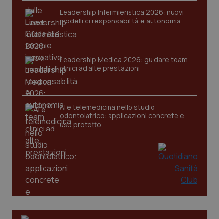
Leadership Infermieristica 2026: nuovi
modelli di responsabilità e autonomia
CookieScriptConsent
5 mesi
CookieScript
Leadership Medica 2026: guidare team
settim
www.quotidianosanita.it
clinici ad alte prestazioni
AI e telemedicina nello studio
odontoiatrico: applicazioni concrete e
uso protetto
tracking-sites-ironfish-
www.quotidianosanita.it
4
tracking-enable
settim
2 gior