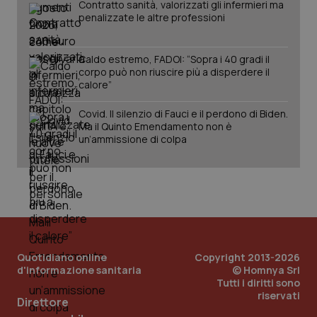
Contratto sanità, valorizzati gli infermieri ma
penalizzate le altre professioni
Caldo estremo, FADOI: “Sopra i 40 gradi il
corpo può non riuscire più a disperdere il
calore”
Covid. Il silenzio di Fauci e il perdono di Biden.
Ma il Quinto Emendamento non è
un’ammissione di colpa
PHPSESSID
Sessio
PHP.net
www.quotidianosanita.it
Quotidiano online
Copyright 2013-2026
d'informazione sanitaria
© Homnya Srl
Tutti i diritti sono
riservati
Direttore