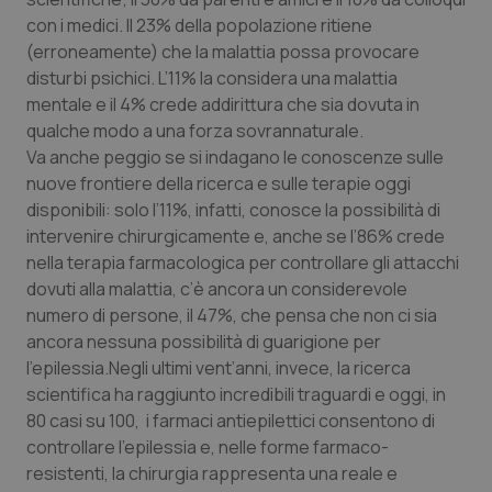
Calabria
Asma & BPCO
con i medici. Il 23% della popolazione ritiene
(erroneamente) che la malattia possa provocare
Campania
Car-T
disturbi psichici. L’11% la considera una malattia
mentale e il 4% crede addirittura che sia dovuta in
Emilia-Romagna
Colesterolo & coronaropatie
qualche modo a una forza sovrannaturale.
Va anche peggio se si indagano le conoscenze sulle
nuove frontiere della ricerca e sulle terapie oggi
Friuli Venezia Giulia
Dermatite Atopica
disponibili: solo l’11%, infatti, conosce la possibilità di
intervenire chirurgicamente e, anche se l’86% crede
Lazio
Diabete & glucometri
nella terapia farmacologica per controllare gli attacchi
dovuti alla malattia, c’è ancora un considerevole
Liguria
Disturbi dell’umore
numero di persone, il 47%, che pensa che non ci sia
ancora nessuna possibilità di guarigione per
Lombardia
Dolore
l’epilessia.Negli ultimi vent’anni, invece, la ricerca
scientifica ha raggiunto incredibili traguardi e oggi, in
Marche
Donna & Salute
80 casi su 100, i farmaci antiepilettici consentono di
controllare l’epilessia e, nelle forme farmaco-
Molise
Epatiti
resistenti, la chirurgia rappresenta una reale e