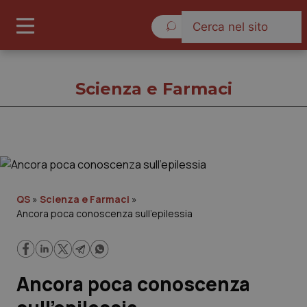
Giovedì 6 Agosto 2026
Scienza e Farmaci
Scienza e Farmaci
Cronache
QS
»
Scienza e Farmaci
»
Ancora poca conoscenza sull’epilessia
Governo e Parlamento
Regioni e Asl
Ancora poca conoscenza
Lavoro e Professioni