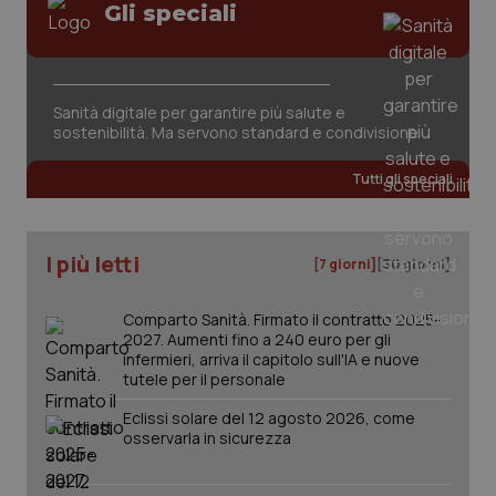
Gli speciali
tracking-sites-ironfish-
www.quotidianosanita.it
4
session-id
settim
2 gior
Sanità digitale per garantire più salute e
sostenibilità. Ma servono standard e condivisione
_ga
1 anno
Google LLC
mes
.quotidianosanita.it
Tutti gli speciali
I più letti
[7 giorni]
[30 giorni]
Comparto Sanità. Firmato il contratto 2025-
2027. Aumenti fino a 240 euro per gli
infermieri, arriva il capitolo sull'IA e nuove
tutele per il personale
Eclissi solare del 12 agosto 2026, come
osservarla in sicurezza