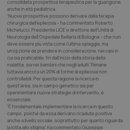
consolidata prospettiva terapeutica per la guarigione,
anche in età pediatrica.
Piemonte
HIV
“Nuove prospettive possono derivare dalla terapia
chirurgica dell’epilessia – ha commentato Roberto
Provincia Autonoma di Bolzano
Infezioni & Febbre
Michelucci, Presidente LICE e direttore dell’Unità di
Neurologia dell’Ospedale Bellaria di Bologna – che non
Provincia Autonoma di Trento
Ipertensione & Scompenso
deve essere più vista come l’ultima spiaggia, ma
un’opzione da prendere in considerazione, nei casi in
Puglia
Malattie rare
cui sia praticabile, fin dall’inizio della storia della
malattia, sia nei bambini che negli adulti.”Rimane
Sardegna
Malattia di Crohn & Rettocolite Ulcerosa
tuttavia ancora un 20% di forme di epilessia non
controllabili. Per questa ragione la ricerca in
Sicilia
Neuroscienze & patologie neurodegenerative
quest’area, sia in campo genetico sia per
sperimentare nuove strategie di intervento, è
essenziale.
Toscana
Obesità
“È fondamentale implementare la ricerca in questo
campo, poiché da essa derivano ricadute positive
Umbria
Oftalmologia
anche a livello sociale, soprattutto per quanto riguarda
la lotta allo stigma”, ha commentato Giuseppe