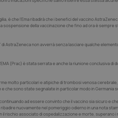
ioni o indicazioni specifiche salvo inserire essa stessa alcun
gilia, è che l’Ema ribadirà che i benefici del vaccino AstraZen
to la sospensione della vaccinazione che fino ad ora è sempre 
 di AstraZeneca non avverrà senza lasciare qualche elemento
'EMA (Prac) è stata serrata e anche la riunione conclusiva di d
rme molto particolari e atipiche di trombosi venosa cerebrale
e e che sono state segnalate in particolar modo in Germania s
 continuando ad essere convinto che il vaccino sia sicuro e che
o ribadire nuovamente nel pomeriggio odierno in una nota sta
il rischio associato di ospedalizzazione e morte, superano i r