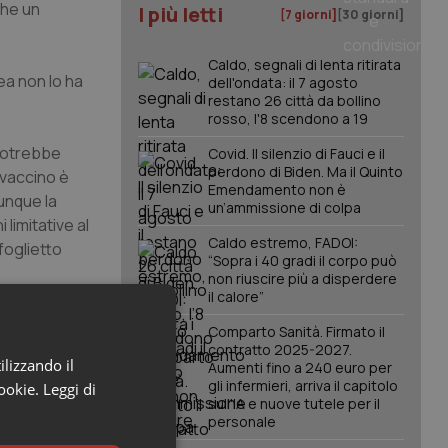
che un
I più letti
[7 giorni]
[30 giorni]
Caldo, segnali di lenta ritirata
ea non lo ha
dell'ondata: il 7 agosto
restano 26 città da bollino
rosso, l'8 scendono a 19
 potrebbe
Covid. Il silenzio di Fauci e il
perdono di Biden. Ma il Quinto
 vaccino è
Emendamento non è
unque la
un’ammissione di colpa
limitative al
Caldo estremo, FADOI:
foglietto
“Sopra i 40 gradi il corpo può
non riuscire più a disperdere
il calore”
ndicazioni
Comparto Sanità. Firmato il
contratto 2025-2027.
ilizzando il
Aumenti fino a 240 euro per
gli infermieri, arriva il capitolo
cookie.
Leggi di
ubblica molto
sull'IA e nuove tutele per il
personale