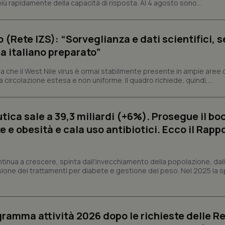
ù rapidamente della capacità di risposta. Al 4 agosto sono...
sui cookie dei visitatori. È neces
dei cookie di Cookie-Script.com 
correttamente.
ish-
www.quotidianosanita.it
4
Questo cookie è impostato dall'a
o (Rete IZS): “Sorveglianza e dati scientifici, 
settimane
abilitare il sistema di tracking a
2 giorni
a italiano preparato”
ish-
www.quotidianosanita.it
4
Questo cookie è impostato dall'a
settimane
assegnare un identificatore generi
 che il West Nile virus è ormai stabilmente presente in ampie aree 
2 giorni
a circolazione estesa e non uniforme. Il quadro richiede, quindi,...
1 anno 1
Questo nome di cookie è associa
Google LLC
mese
Universal Analytics, che è un a
.quotidianosanita.it
significativo del servizio di ana
utilizzato da Google. Questo cook
ica sale a 39,3 miliardi (+6%). Prosegue il bo
per distinguere utenti unici as
generato in modo casuale come i
 e obesità e cala uso antibiotici. Ecco il Rapp
cliente. È incluso in ogni richiest
sito e utilizzato per calcolare i dat
sessioni e campagne per i rapporti 
ntinua a crescere, spinta dall'invecchiamento della popolazione, dall'
Sessione
Cookie generato da applicazioni 
PHP.net
linguaggio PHP. Si tratta di un id
www.quotidianosanita.it
sione dei trattamenti per diabete e gestione del peso. Nel 2025 la 
generico utilizzato per mantenere 
sessione utente. Normalmente 
generato in modo casuale, il mod
utilizzato può essere specifico pe
buon esempio è mantenere uno s
un utente tra le pagine.
ogramma attività 2026 dopo le richieste delle Re