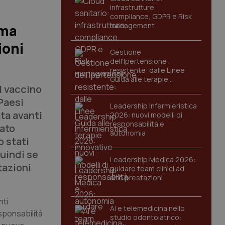
infrastrutture,
compliance, GDPR e Risk
management
 ma
ioni
Gestione
dell'Ipertensione
resistente: dalle Linee
Guida alle terapie
l vaccino
innovative
Paesi
Leadership Infermieristica
ta avanti
2026: nuovi modelli di
responsabilità e
tato
autonomia
o stati
quindi se
Leadership Medica 2026:
tazioni
guidare team clinici ad
alte prestazioni
nti
AI e telemedicina nello
esponsabilità
studio odontoiatrico: