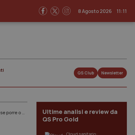
8 Agosto 2026
11:11
ti
QS Club
Newsletter
Ultime analisi e review da
AstraZeneca. Ema verso l’ok perché i benefici superano i rischi ma potrebbe lasciare agli Stati la decisione se porre o meno limitazioni all’uso
QS Pro Gold
Cloud sanitario: