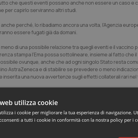
el tutto che questi eventi possano anche non essere un caso e 
 per capirlo serviranno altri studi.
anche perché, lo ribadiamo ancora una volta, l’Agenzia europ
otranno essere fugati già da domani.
 meno di una possibile relazione tra quegli eventi e il vaccino
erenza stampa l’Ema possa sottolineare, insieme al fatto che il
 possibile ovunque, anche che ad ogni singolo Stato resta com
o AstraZeneca e di stabilire se prevedere o meno indicazioni 
serita una nuova avvertenze sugli effetti collaterali rari nel 
uo utilizzo l’Europa non ha scelto da subito una via comune con i
web utilizza cookie
ilizza i cookie per migliorare la tua esperienza di navigazione. Ut
consenti a tutti i cookie in conformità con la nostra policy per i 
alsiasi decisione in merito dovrà fare i conti con un’opinione p
o.