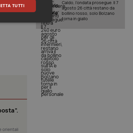
Caldo, l’ondata prosegue. Il 7
ETTA TUTTI
agosto 26 città restano da
bollino rosso, solo Bolzano
torna in giallo
keting
igazione sulle pagine
kie.
er memorizzare le
utente per la loro
 dati sul consenso
posta”.
itiche e
tendo che le loro
ssioni future.
l servizio Cookie-
 orientali
erenze di consenso