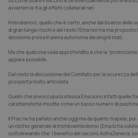
su come usare il vaccino e se eventualmente porre limitaz
avvertenze tra gli effetti collaterali rari.
Intendiamoci, quello che è certo, anche dai boatos della vi
di gran lunga i rischi e del resto l’Ema non ha mai propos
decisione presa in piena autonomia dai singoli stati.
Ma che qualcosa vada approfondito e che la “promozione”
appare possibile.
Del resto la discussione del Comitato per la sicurezza dell
prospetta molto articolata.
Quello che preoccupa la stessa Ema sono infatti quelle fo
caratteristiche insolite come un basso numero di piastrin
Il Prac ne ha parlato anche oggi ma da quanto trapela, pur
un rischio generale di tromboembolismo (Ema lo ha volut
sottolineando che “i benefici del vaccino AstraZeneca, con 