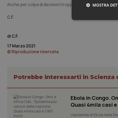
Anche per colpa di decisioni troppo ondivaghe e altalenant
MOSTRA DET
C.F.
Neces
C.F.
17 Marzo 2021
© Riproduzione riservata
I cookie necessari con
e l'accesso alle aree 
Potrebbe interessarti in Scienza
Nome
VISITOR_PRIVACY_
Ebola in Congo. Om
Quasi 4mila casi e
CookieScriptConse
L’epidemia di Ebola nella R