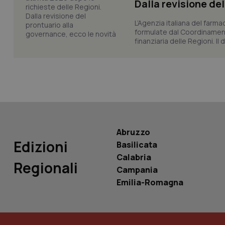
_ga_KM60CM4NPH
Dalla revisione de
L’Agenzia italiana del farma
formulate dal Coordinamen
finanziaria delle Regioni. Il
Nome
Nome
VISITOR_INFO1_LIV
_ga_0VMQEQKQ1N
__Secure-YNID
Abruzzo
Edizioni
Basilicata
YSC
Calabria
Regionali
__Secure-
Campania
ROLLOUT_TOKEN
Emilia-Romagna
tracking-sites-
ironfish-tracking-
named-enable