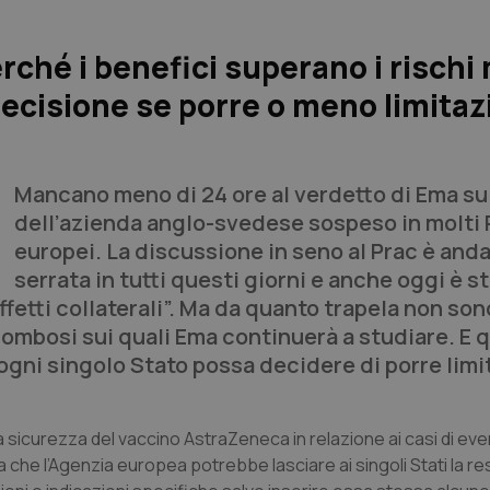
rché i benefici superano i rischi
 decisione se porre o meno limitaz
Mancano meno di 24 ore al verdetto di Ema su
dell’azienda anglo-svedese sospeso in molti 
europei. La discussione in seno al Prac è anda
serrata in tutti questi giorni e anche oggi è s
effetti collaterali”. Ma da quanto trapela non son
i trombosi sui quali Ema continuerà a studiare. E 
 ogni singolo Stato possa decidere di porre limi
la sicurezza del vaccino AstraZeneca in relazione ai casi di eve
a che l’Agenzia europea potrebbe lasciare ai singoli Stati la r