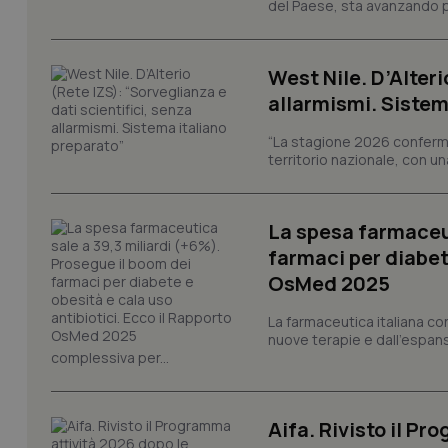
del Paese, sta avanzando pi
tracking-sites-ironf
West Nile. D’Alteri
tracking-enable
allarmismi. Sistem
tracking-sites-ironf
session-id
“La stagione 2026 conferma
territorio nazionale, con un
_ga
La spesa farmaceut
farmaci per diabete
OsMed 2025
La farmaceutica italiana co
PHPSESSID
nuove terapie e dall'espan
complessiva per...
Aifa. Rivisto il Pr