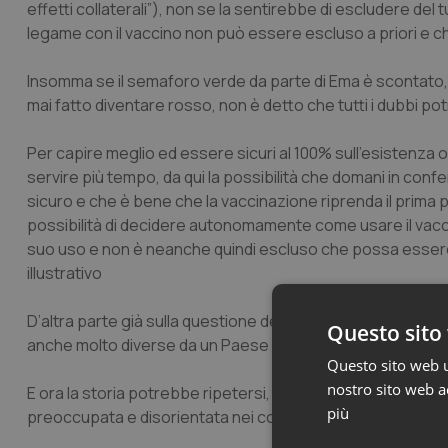
effetti collaterali”), non se la sentirebbe di escludere d
legame con il vaccino non può essere escluso a priori e che
Insomma se il semaforo verde da parte di Ema è scontato, 
mai fatto diventare rosso, non è detto che tutti i dubbi p
Per capire meglio ed essere sicuri al 100% sull’esistenza o
servire più tempo, da qui la possibilità che domani in conf
sicuro e che è bene che la vaccinazione riprenda il prima
possibilità di decidere autonomamente come usare il vaccin
suo uso e non è neanche quindi escluso che possa essere in
illustrativo
D’altra parte già sulla questione dell’età ottimale per il s
Questo sito 
anche molto diverse da un Paese all’altro.
Questo sito web ut
nostro sito web ac
E ora la storia potrebbe ripetersi, con la differenza che qu
più
preoccupata e disorientata nei confronti di questo vaccin