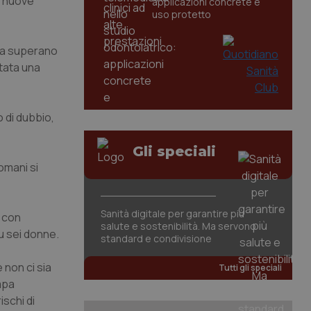
e nuove
applicazioni concrete e
uso protetto
eca superano
stata una
 di dubbio,
Gli speciali
omani si
Sanità digitale per garantire più
, con
salute e sostenibilità. Ma servono
u sei donne.
standard e condivisione
 non ci sia
Tutti gli speciali
mpa
ischi di