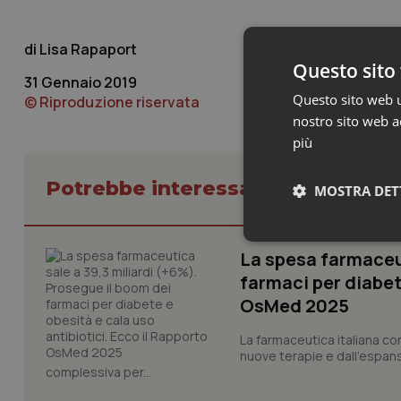
Lisa Rapaport
Questo sito 
31 Gennaio 2019
Questo sito web ut
© Riproduzione riservata
nostro sito web ac
più
Potrebbe interessarti in Scienza
MOSTRA DET
Neces
La spesa farmaceut
farmaci per diabete
OsMed 2025
La farmaceutica italiana co
nuove terapie e dall'espan
complessiva per...