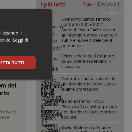
I più letti
[7 giorni]
[30 giorni]
Comparto Sanità. Firmato il
contratto 2025-2027.
Aumenti fino a 240 euro per
ilizzando il
gli infermieri, arriva il capitolo
cookie.
Leggi di
sull'IA e nuove tutele per il
personale
Eclissi solare del 12 agosto
2026, come osservarla in
ETTA TUTTI
sicurezza
Contratto sanità, valorizzati
keting
gli infermieri ma penalizzate
om dei
le altre professioni
orto
Caldo estremo, FADOI:
“Sopra i 40 gradi il corpo può
arrivo di
non riuscire più a disperdere
spesa
il calore”
Covid. Il silenzio di Fauci e il