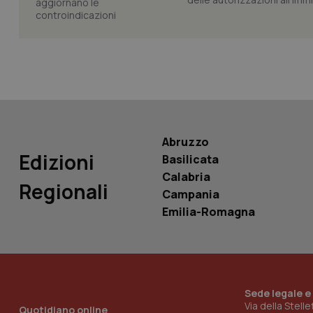
PHPSESSID
_ga_KM60CM4NPH
Abruzzo
Edizioni
Basilicata
Calabria
Regionali
Campania
Nome
Nome
Emilia-Romagna
VISITOR_INFO1_LIV
_ga_0VMQEQKQ1N
__Secure-YNID
Sede legale e
Via della Stell
Quotidiano online