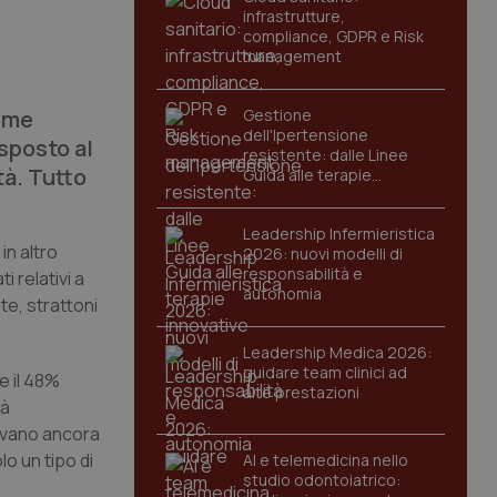
infrastrutture,
compliance, GDPR e Risk
management
come
Gestione
dell'Ipertensione
esposto al
resistente: dalle Linee
tà. Tutto
Guida alle terapie
innovative
Leadership Infermieristica
in altro
2026: nuovi modelli di
responsabilità e
 relativi a
autonomia
te, strattoni
Leadership Medica 2026:
guidare team clinici ad
e il 48%
alte prestazioni
tà
tavano ancora
o un tipo di
AI e telemedicina nello
studio odontoiatrico: