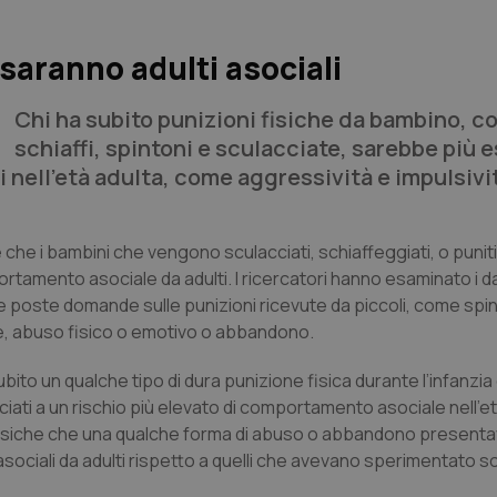
saranno adulti asociali
Chi ha subito punizioni fisiche da bambino, 
schiaffi, spintoni e sculacciate, sarebbe più 
 nell’età adulta, come aggressività e impulsivi
he i bambini che vengono sculacciati, schiaffeggiati, o puniti 
amento asociale da adulti. I ricercatori hanno esaminato i dati
te poste domande sulle punizioni ricevute da piccoli, come spin
le, abuso fisico o emotivo o abbandono.
ito un qualche tipo di dura punizione fisica durante l’infanzia 
ati a un rischio più elevato di comportamento asociale nell’e
oni fisiche che una qualche forma di abuso o abbandono presen
ociali da adulti rispetto a quelli che avevano sperimentato sol