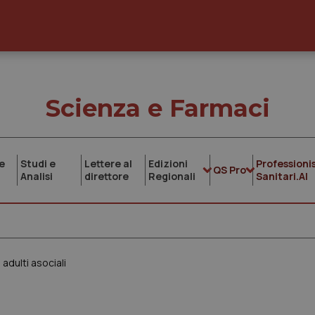
Scienza e Farmaci
e
Studi e
Lettere al
Edizioni
Professionis
QS Pro
Analisi
direttore
Regionali
Sanitari.AI
adulti asociali