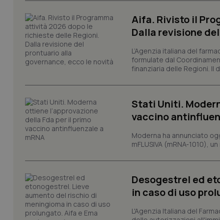
I cookie necessari con
e l'accesso alle aree 
Aifa. Rivisto il Pr
Nome
Dalla revisione de
VISITOR_PRIVACY_
L’Agenzia italiana del farma
formulate dal Coordinamen
finanziaria delle Regioni. Il
CookieScriptConse
Stati Uniti. Modern
vaccino antinflue
tracking-sites-ironf
Moderna ha annunciato oggi
tracking-enable
mFLUSIVA (mRNA-1010), un nuo
tracking-sites-ironf
session-id
Desogestrel ed et
_ga
in caso di uso pro
L'Agenzia Italiana del Farma
delle autorizzazioni all'imm