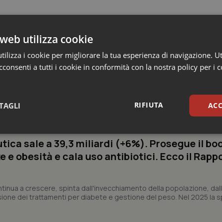
web utilizza cookie
ilizza i cookie per migliorare la tua esperienza di navigazione. Ut
consenti a tutti i cookie in conformità con la nostra policy per i 
 e Farmaci
RIFIUTA
TAGLI
ACC
sari
Statistici
Mar
ica sale a 39,3 miliardi (+6%). Prosegue il bo
 e obesità e cala uso antibiotici. Ecco il Rapp
ntinua a crescere, spinta dall'invecchiamento della popolazione, dall'
sione dei trattamenti per diabete e gestione del peso. Nel 2025 la 
Necessari
Statistici
Marketing