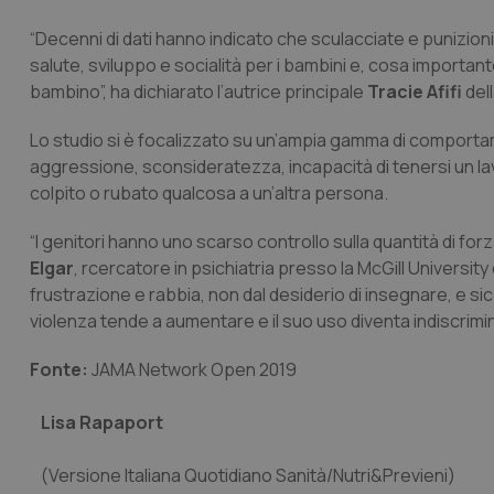
“Decenni di dati hanno indicato che sculacciate e punizioni f
salute, sviluppo e socialità per i bambini e, cosa importan
bambino”, ha dichiarato l’autrice principale
Tracie Afifi
del
Lo studio si è focalizzato su un’ampia gamma di comportamen
aggressione, sconsideratezza, incapacità di tenersi un la
colpito o rubato qualcosa a un’altra persona.
“I genitori hanno uno scarso controllo sulla quantità di forz
Elgar
, rcercatore in psichiatria presso la McGill University
frustrazione e rabbia, non dal desiderio di insegnare, e 
violenza tende a aumentare e il suo uso diventa indiscrimin
Fonte:
JAMA Network Open 2019
Lisa Rapaport
(Versione Italiana Quotidiano Sanità/Nutri&Previeni)