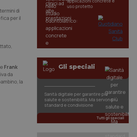
applicazioni concrete e
uso protetto
termini di
ica per il
ttato,
Gli speciali
de
Frank
riva da
bambino, la
Sanità digitale per garantire più
salute e sostenibilità. Ma servono
standard e condivisione
Tutti gli speciali