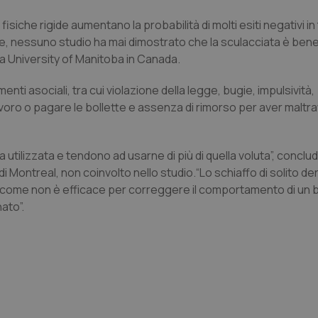
isiche rigide aumentano la probabilità di molti esiti negativi in 
te, nessuno studio ha mai dimostrato che la sculacciata è benef
la University of Manitoba in Canada.
ti asociali, tra cui violazione della legge, bugie, impulsività,
voro o pagare le bollette e assenza di rimorso per aver maltra
a utilizzata e tendono ad usarne di più di quella voluta”, conclu
 di Montreal, non coinvolto nello studio.“Lo schiaffo di solito de
siccome non è efficace per correggere il comportamento di un 
ato”.