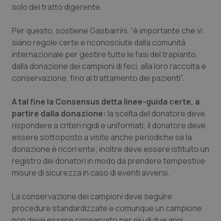
Valle D’Aosta
Oncodermatologia
solo del tratto digerente.
Veneto
Oncoematologia
Per questo, sostiene Gasbarrini, “è importante che vi
siano regole certe e riconosciute dalla comunità
Oncologia & Nutrizione
internazionale per gestire tutte le fasi del trapianto,
dalla donazione dei campioni di feci, alla loro raccolta e
conservazione, fino al trattamento dei pazienti”.
Psoriasi & pelle
A tal fine la Consensus detta linee-guida certe, a
Quotidiano Cardiologia
partire dalla donazione:
la scelta del donatore deve
rispondere a criteri rigidi e uniformati; il donatore deve
Quotidiano Chirurgia
essere sottoposto a visite anche periodiche se la
donazione è ricorrente; inoltre deve essere istituito un
Quotidiano Oncologia
registro dei donatori in modo da prendere tempestive
misure di sicurezza in caso di eventi avversi.
Quotidiano Pediatria
La conservazione dei campioni deve seguire
Rene & patologie urogenitali
procedure standardizzate e comunque un campione
non deve essere conservato per più di due anni.