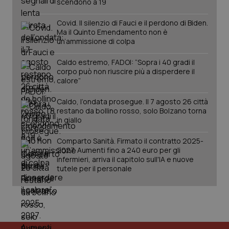
scendono a 19
PHPSESSID
Sessio
PHP.net
Covid. Il silenzio di Fauci e il perdono di Biden.
www.quotidianosanita.it
Ma il Quinto Emendamento non è
un’ammissione di colpa
Caldo estremo, FADOI: “Sopra i 40 gradi il
corpo può non riuscire più a disperdere il
calore”
Caldo, l’ondata prosegue. Il 7 agosto 26 città
restano da bollino rosso, solo Bolzano torna
in giallo
Comparto Sanità. Firmato il contratto 2025-
2027. Aumenti fino a 240 euro per gli
infermieri, arriva il capitolo sull'IA e nuove
tutele per il personale
_ga_KM60CM4NPH
.quotidianosanita.it
1 anno
mes