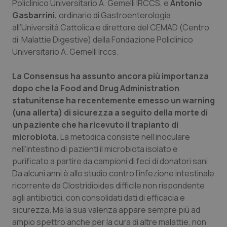
Policlinico Universitario A. Gemelli IRCCS, e
Antonio
Gasbarrini,
ordinario di Gastroenterologia
Piemonte
HIV
all’Università Cattolica e direttore del CEMAD (Centro
di Malattie Digestive) della Fondazione Policlinico
Provincia Autonoma di Bolzano
Infezioni & Febbre
Universitario A. Gemelli Irccs.
Provincia Autonoma di Trento
Ipertensione & Scompenso
La Consensus ha assunto ancora più importanza
dopo che la Food and Drug Administration
Puglia
Malattie rare
statunitense ha recentemente emesso un warning
(una allerta) di sicurezza a seguito della morte di
Sardegna
Malattia di Crohn & Rettocolite Ulcerosa
un paziente che ha ricevuto il trapianto di
microbiota.
La metodica consiste nell’inoculare
nell’intestino di pazienti il microbiota isolato e
Sicilia
Neuroscienze & patologie neurodegenerative
purificato a partire da campioni di feci di donatori sani.
Da alcuni anni è allo studio contro l’infezione intestinale
Toscana
Obesità
ricorrente da Clostridioides difficile non rispondente
agli antibiotici, con consolidati dati di efficacia e
Umbria
Oftalmologia
sicurezza. Ma la sua valenza appare sempre più ad
ampio spettro anche per la cura di altre malattie, non