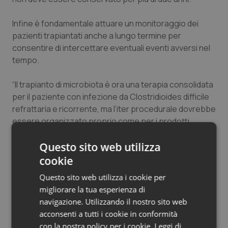
Salute orale & impianti
Infine è fondamentale attuare un monitoraggio dei
pazienti trapiantati anche a lungo termine per
Sangue & coagulazione
consentire di intercettare eventuali eventi avversi nel
tempo.
Tiroide
“Il trapianto di microbiota è ora una terapia consolidata
Tumore al seno
per il paziente con infezione da Clostridioides difficile
refrattaria e ricorrente, ma l’iter procedurale dovrebbe
Tumore ovarico
essere organizzato proprio come per i prodotti
correlati al sangue in termini di test rigorosi dei
Tumori del Polmone & Testa Collo
donatori, preparazione e conservazione dei materiali –
Questo sito web utilizza
conclude Cammarota – pertanto, occorre
cookie
regolamentare l’organizzazione del bancaggio delle
Tumori gastrointestinali
Questo sito web utilizza i cookie per
feci ai fini garantire livelli elevati di sicurezza e nello
migliorare la tua esperienza di
stesso tempo aumentare la fruibilità del trattamento
Ulcera & Reflusso
navigazione. Utilizzando il nostro sito web
per i pazienti”.
acconsenti a tutti i cookie in conformità
Vaccini
con la nostra policy per i cookie.
Leggi di