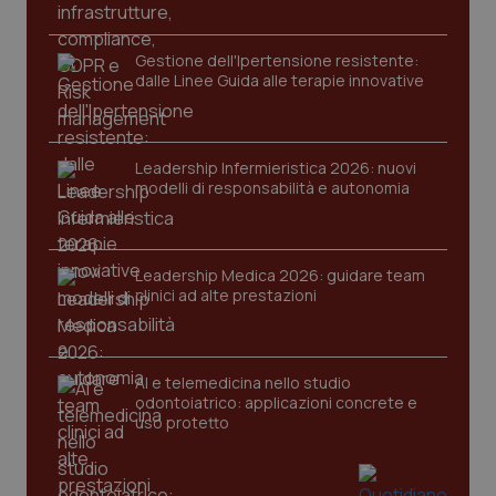
Gestione dell'Ipertensione resistente:
dalle Linee Guida alle terapie innovative
Leadership Infermieristica 2026: nuovi
modelli di responsabilità e autonomia
tracking-sites-ironfish-
www.quotidianosanita.it
4
tracking-enable
settim
2 gior
Leadership Medica 2026: guidare team
clinici ad alte prestazioni
tracking-sites-ironfish-
www.quotidianosanita.it
4
session-id
settim
AI e telemedicina nello studio
2 gior
odontoiatrico: applicazioni concrete e
uso protetto
_ga
1 anno
Google LLC
mes
.quotidianosanita.it