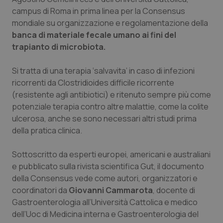
Calabria
Asma & BPCO
campus di Roma in prima linea per la Consensus
mondiale su organizzazione e regolamentazione della
Campania
Car-T
banca di materiale fecale umano ai fini del
trapianto di microbiota.
Emilia-Romagna
Colesterolo & coronaropatie
Si tratta di una terapia ‘salvavita’ in caso di infezioni
ricorrenti da Clostridioides difficile ricorrente
Friuli Venezia Giulia
Dermatite Atopica
(resistente agli antibiotici) e ritenuto sempre più come
potenziale terapia contro altre malattie, come la colite
Lazio
Diabete & glucometri
ulcerosa, anche se sono necessari altri studi prima
della pratica clinica.
Liguria
Disturbi dell’umore
Sottoscritto da esperti europei, americani e australiani
Lombardia
Dolore
e pubblicato sulla rivista scientifica Gut, il documento
della Consensus vede come autori, organizzatori e
Marche
Donna & Salute
coordinatori da
Giovanni Cammarota
, docente di
Gastroenterologia all’Università Cattolica e medico
dell’Uoc di Medicina interna e Gastroenterologia del
Molise
Epatiti