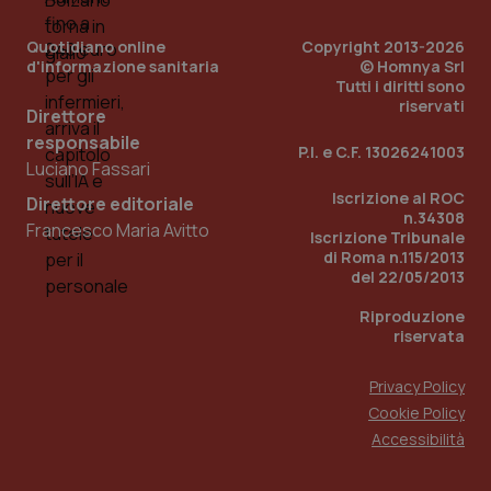
Quotidiano online
Copyright 2013-2026
d'informazione sanitaria
© Homnya Srl
Tutti i diritti sono
riservati
Direttore
responsabile
P.I. e C.F. 13026241003
Fornitore
/
Luciano Fassari
Nome
Scadenza
Descrizion
Dominio
Nome
Fornitore
/
Dominio
Iscrizione al ROC
Scadenza
Des
Direttore editoriale
_ga_0VMQEQKQ1N
.quotidianosanita.it
1 anno 1
Questo
n.34308
mese
cookie
Francesco Maria Avitto
VISITOR_INFO1_LIVE
5 mesi 4
Que
Google LLC
Iscrizione Tribunale
viene
settimane
imp
.youtube.com
di Roma n.115/2013
utilizzato
You
da Google
ten
del 22/05/2013
Analytics
pre
per
del
Riproduzione
mantener
vid
lo stato
riservata
inco
della
può
sessione.
det
vis
Privacy Policy
web
Cookie Policy
uti
nuo
Accessibilità
ver
dell
You