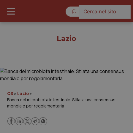
Domenica 9 Agosto 2026
Lazio
Lazio
Cronache
QS
»
Lazio
»
Banca del microbiota intestinale. Stilata una consensus
Governo e Parlamento
mondiale per regolamentarla
Regioni e Asl
Lavoro e Professioni