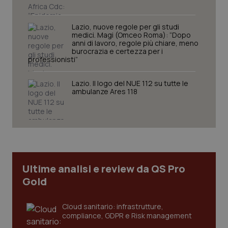
funzionare correttamente senza questi cookie.
Nome
Fornitore
/
Dominio
Scaden
Lazio, nuove regole per gli studi
medici. Magi (Omceo Roma): “Dopo
VISITOR_PRIVACY_METADATA
5 mesi
YouTube
anni di lavoro, regole più chiare, meno
settim
.youtube.com
burocrazia e certezza per i
professionisti”
Lazio. Il logo del NUE 112 su tutte le
ambulanze Ares 118
Ultime analisi e review da QS Pro
Gold
CookieScriptConsent
5 mesi
CookieScript
Cloud sanitario: infrastrutture,
settim
www.quotidianosanita.it
compliance, GDPR e Risk management