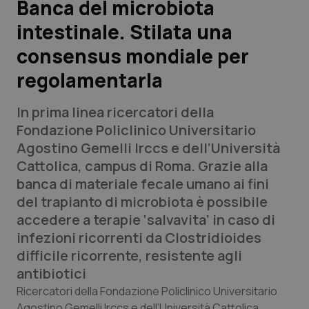
Banca del microbiota
intestinale. Stilata una
Scienza e Farmaci
consensus mondiale per
Studi e Analisi
regolamentarla
Lettere al direttore
In prima linea ricercatori della
Fondazione Policlinico Universitario
Edizioni Regionali
Agostino Gemelli Irccs e dell’Università
Cattolica, campus di Roma. Grazie alla
QS Pro
banca di materiale fecale umano ai fini
del trapianto di microbiota è possibile
Professionisti Sanitari.AI
accedere a terapie ‘salvavita’ in caso di
infezioni ricorrenti da Clostridioides
Abruzzo
QS Pro Gold
difficile ricorrente, resistente agli
antibiotici
QS Club
Newsletter
Basilicata
Artrite & artrosi
Ricercatori della Fondazione Policlinico Universitario
Agostino Gemelli Irccs e dell’Università Cattolica,