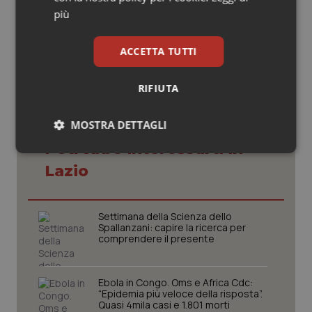
più
25 Ottobre 2019
© Riproduzione riservata
ACCETTA TUTTI
RIFIUTA
MOSTRA DETTAGLI
Potrebbe interessarti in
Necessari
Statistici
Marketing
Lazio
Settimana della Scienza dello
Spallanzani: capire la ricerca per
comprendere il presente
Necessari
Statistici
Marketing
I cookie necessari contribuiscono a rendere fruibile il
Ebola in Congo. Oms e Africa Cdc:
sito web abilitandone funzionalità di base quali la
“Epidemia più veloce della risposta”.
navigazione sulle pagine e l'accesso alle aree
Quasi 4mila casi e 1.801 morti
protette del sito. Il sito web non è in grado di