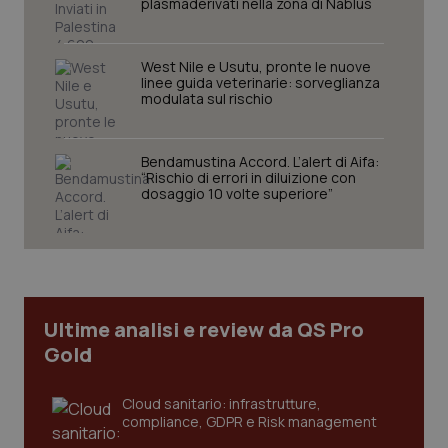
plasmaderivati nella zona di Nablus
West Nile e Usutu, pronte le nuove
linee guida veterinarie: sorveglianza
modulata sul rischio
Bendamustina Accord. L’alert di Aifa:
CookieScriptConsent
5 mesi
CookieScript
“Rischio di errori in diluizione con
settim
www.quotidianosanita.it
dosaggio 10 volte superiore”
Ultime analisi e review da QS Pro
Gold
Cloud sanitario: infrastrutture,
compliance, GDPR e Risk management
tracking-sites-ironfish-
www.quotidianosanita.it
4
tracking-enable
settim