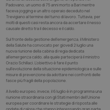
Valle D’Aosta
Oncodermatologia
Padovano, un uomo di 75 anni morto a Bari mentre
faceva jogging e un altro operaio deceduto nel
Veneto
Oncoematologia
Trevigiano al termine del turno di lavoro. Tuttavia, per
molti di questi casi resta ancora da accertare il nesso
Oncologia & Nutrizione
causale diretto tra il decesso e il caldo.
Psoriasi & pelle
Sul fronte della gestione dell’emergenza, il Ministero
della Salute ha convocato per giovedì 2 luglio una
nuova riunione della cabina di regia dedicata
Quotidiano Cardiologia
all’emergenza caldo, alla quale parteciperà il ministro
Orazio Schillaci. L’obiettivo è fare il punto
Quotidiano Chirurgia
sull’evoluzione della situazione epidemiologica e sulle
misure di prevenzione da adottare nei confronti delle
Quotidiano Oncologia
fasce più fragili della popolazione.
Quotidiano Pediatria
A livello europeo, invece, il 6 luglio è in programma una
riunione straordinaria con gli Stati membri dell’Unione
Rene & patologie urogenitali
europea per coordinare le strategie di risposta alle
ondate di calore che stanno interessando gran parte