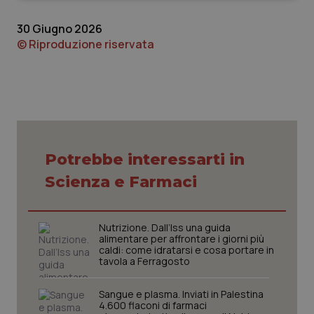
30 Giugno 2026
© Riproduzione riservata
Necessari
Statistici
Marketing
I cookie necessari contribuiscono a rendere fruibile il
sito web abilitandone funzionalità di base quali la
navigazione sulle pagine e l'accesso alle aree
Potrebbe interessarti in
protette del sito. Il sito web non è in grado di
funzionare correttamente senza questi cookie.
Scienza e Farmaci
Nome
Fornitore
/
Dominio
Scaden
VISITOR_PRIVACY_METADATA
5 mesi
YouTube
settim
.youtube.com
Nutrizione. Dall’Iss una guida
alimentare per affrontare i giorni più
caldi: come idratarsi e cosa portare in
tavola a Ferragosto
Sangue e plasma. Inviati in Palestina
4.600 flaconi di farmaci