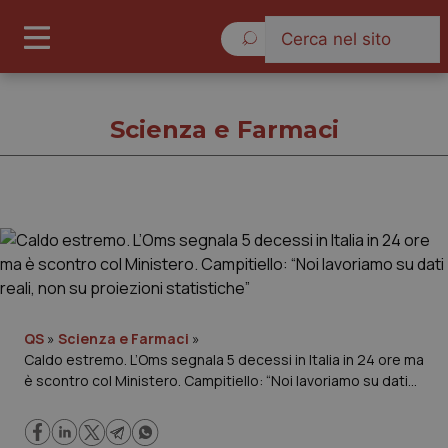
Giovedì 6 Agosto 2026
Scienza e Farmaci
Scienza e Farmaci
Cronache
Governo e Parlamento
QS
»
Scienza e Farmaci
»
Caldo estremo. L’Oms segnala 5 decessi in Italia in 24 ore ma
è scontro col Ministero. Campitiello: “Noi lavoriamo su dati
Regioni e Asl
reali, non su proiezioni statistiche”
Lavoro e Professioni