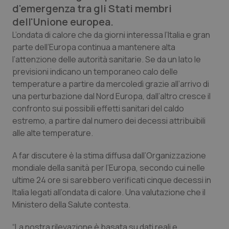
d'emergenza tra gli Stati membri
Calabria
Asma & BPCO
dell'Unione europea.
Campania
Car-T
L’ondata di calore che da giorni interessa l’Italia e gran
parte dell’Europa continua a mantenere alta
l’attenzione delle autorità sanitarie. Se da un lato le
Emilia-Romagna
Colesterolo & coronaropatie
previsioni indicano un temporaneo calo delle
temperature a partire da mercoledì grazie all’arrivo di
Friuli Venezia Giulia
Dermatite Atopica
una perturbazione dal Nord Europa, dall’altro cresce il
confronto sui possibili effetti sanitari del caldo
Lazio
Diabete & glucometri
estremo, a partire dal numero dei decessi attribuibili
alle alte temperature.
Liguria
Disturbi dell’umore
A far discutere è la stima diffusa dall’Organizzazione
Lombardia
Dolore
mondiale della sanità per l’Europa, secondo cui nelle
ultime 24 ore si sarebbero verificati cinque decessi in
Italia legati all’ondata di calore. Una valutazione che il
Marche
Donna & Salute
Ministero della Salute contesta.
Molise
Epatiti
“La nostra rilevazione è basata su dati reali e