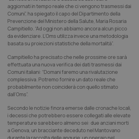
aggiornati in tempo reale che ci vengono trasmessi dai
Piemonte
HIV
Comuni”, ha spiegato il capo del Dipartimento della
Prevenzione del Ministero della Salute, Maria Rosaria
Provincia Autonoma di Bolzano
Infezioni & Febbre
Campitiello. “Ad oggi non abbiamo ancora alcun picco
da evidenziare. L’Oms utilizza invece una metodologia
Provincia Autonoma di Trento
Ipertensione & Scompenso
basata su proiezioni statistiche della mortalità”.
Campitiello ha precisato che nelle prossime ore sarà
Puglia
Malattie rare
effettuata una nuova verifica dei dati trasmessi dai
Comuni italiani: “Domani faremo una rivalutazione
Sardegna
Malattia di Crohn & Rettocolite Ulcerosa
complessiva. Potremo fornire un dato reale che
probabilmente non coinciderà con quello stimato
Sicilia
Neuroscienze & patologie neurodegenerative
dall’Oms”.
Toscana
Obesità
Secondo le notizie finora emerse dalle cronache locali,
i decessi che potrebbero essere collegati alle elevate
temperature sarebbero almeno sei: due anziani morti
Umbria
Oftalmologia
a Genova, un bracciante deceduto nel Mantovano
durante la raccolta delle angurie, un operaio nel