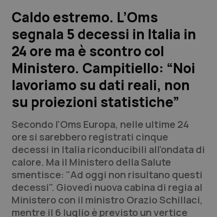
Caldo estremo. L’Oms
Scienza e Farmaci
segnala 5 decessi in Italia in
24 ore ma è scontro col
Studi e Analisi
Ministero. Campitiello: “Noi
Lettere al direttore
lavoriamo su dati reali, non
Edizioni Regionali
su proiezioni statistiche”
QS Pro
Secondo l'Oms Europa, nelle ultime 24
ore si sarebbero registrati cinque
Professionisti Sanitari.AI
decessi in Italia riconducibili all'ondata di
calore. Ma il Ministero della Salute
smentisce: "Ad oggi non risultano questi
Abruzzo
QS Pro Gold
decessi". Giovedì nuova cabina di regia al
QS Club
Newsletter
Ministero con il ministro Orazio Schillaci,
Basilicata
Artrite & artrosi
mentre il 6 luglio è previsto un vertice