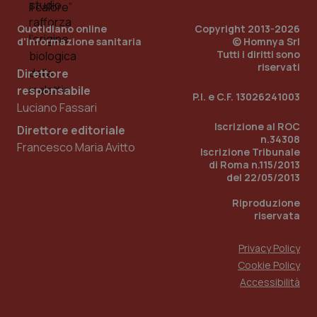
utilizzato
You
da Google
ten
Analytics
Quotidiano online
Copyright 2013-2026
pre
per
del
d'informazione sanitaria
© Homnya Srl
mantener
vid
Tutti i diritti sono
lo stato
inco
riservati
della
può
Direttore
sessione.
det
vis
responsabile
P.I. e C.F. 13026241003
web
Luciano Fassari
uti
nuo
Iscrizione al ROC
ver
Direttore editoriale
dell
n.34308
Francesco Maria Avitto
You
Iscrizione Tribunale
di Roma n.115/2013
__Secure-YNID
.youtube.com
5 mesi 4
Que
del 22/05/2013
settimane
imp
You
ten
Riproduzione
pre
riservata
del
vid
inco
può
Privacy Policy
det
Cookie Policy
vis
web
Accessibilità
uti
nuo
ver
dell