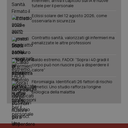
infermieri, arriva il capitolo sull'IA e nuove
tutele per il personale
Eclissi solare del 12 agosto 2026, come
osservarla in sicurezza
Contratto sanità, valorizzati gli infermieri ma
penalizzate le altre professioni
_ga_KM60CM4NPH
.quotidianosanita.it
1 anno
mes
Caldo estremo, FADOI: “Sopra i 40 gradi il
corpo può non riuscire più a disperdere il
calore”
Fibromialgia. Identificati 26 fattori di rischio
genetici. Uno studio rafforza l’origine
biologica della malattia
Fornitore
/
Nome
Scadenza
Descrizion
Dominio
Nome
Fornitore
/
Dominio
Scadenza
Des
_ga_0VMQEQKQ1N
.quotidianosanita.it
1 anno 1
Questo
mese
cookie
VISITOR_INFO1_LIVE
5 mesi 4
Que
Google LLC
viene
settimane
imp
.youtube.com