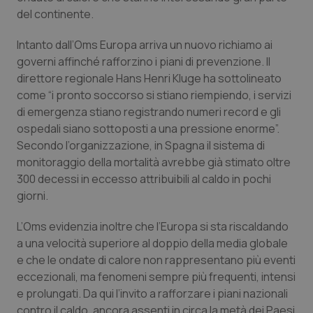
del continente.
Salute orale & impianti
Intanto dall’Oms Europa arriva un nuovo richiamo ai
Sangue & coagulazione
governi affinché rafforzino i piani di prevenzione. Il
direttore regionale Hans Henri Kluge ha sottolineato
Tiroide
come “i pronto soccorso si stiano riempiendo, i servizi
di emergenza stiano registrando numeri record e gli
Tumore al seno
ospedali siano sottoposti a una pressione enorme”.
Secondo l’organizzazione, in Spagna il sistema di
Tumore ovarico
monitoraggio della mortalità avrebbe già stimato oltre
300 decessi in eccesso attribuibili al caldo in pochi
giorni.
Tumori del Polmone & Testa Collo
L’Oms evidenzia inoltre che l’Europa si sta riscaldando
Tumori gastrointestinali
a una velocità superiore al doppio della media globale
e che le ondate di calore non rappresentano più eventi
Ulcera & Reflusso
eccezionali, ma fenomeni sempre più frequenti, intensi
e prolungati. Da qui l’invito a rafforzare i piani nazionali
Vaccini
contro il caldo, ancora assenti in circa la metà dei Paesi