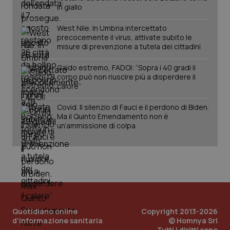
in giallo
West Nile. In Umbria intercettato
precocemente il virus, attivate subito le
misure di prevenzione a tutela dei cittadini
Caldo estremo, FADOI: “Sopra i 40 gradi il
_ga_KM60CM4NPH
.quotidianosanita.it
1 anno
corpo può non riuscire più a disperdere il
mes
calore”
Covid. Il silenzio di Fauci e il perdono di Biden.
Ma il Quinto Emendamento non è
un’ammissione di colpa
Fornitore
/
Nome
Scadenza
Descrizion
Dominio
Nome
Fornitore
/
Dominio
Scadenza
Des
_ga_0VMQEQKQ1N
.quotidianosanita.it
1 anno 1
Questo
mese
cookie
VISITOR_INFO1_LIVE
5 mesi 4
Que
Google LLC
viene
settimane
imp
.youtube.com
Quotidiano online
Copyright 2013-2026
utilizzato
You
d'informazione sanitaria
© Homnya Srl
da Google
ten
Tutti i diritti sono
Analytics