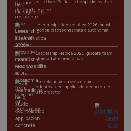
dalle Linee Guida alle terapie innovative
tracking-sites-ironfish-
www.quotidianosanita.it
4
session-id
settim
2 gior
Leadership Infermieristica 2026: nuovi
modelli di responsabilità e autonomia
_ga
1 anno
Google LLC
mes
Leadership Medica 2026: guidare team
.quotidianosanita.it
clinici ad alte prestazioni
AI e telemedicina nello studio
odontoiatrico: applicazioni concrete e
uso protetto