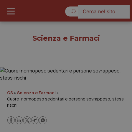
Lunedì 10 Agosto 2026
Scienza e Farmaci
Scienza e Farmaci
Cronache
QS
»
Scienza e Farmaci
»
Cuore: normopeso sedentari e persone sovrappeso, stessi
Governo e Parlamento
rischi
Regioni e Asl
Lavoro e Professioni