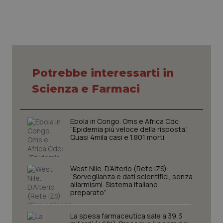
Necessari
Statistici
Marketing
I cookie necessari contribuiscono a rendere fruibile il
Potrebbe interessarti in
sito web abilitandone funzionalità di base quali la
navigazione sulle pagine e l'accesso alle aree
Scienza e Farmaci
protette del sito. Il sito web non è in grado di
funzionare correttamente senza questi cookie.
Nome
Fornitore
/
Dominio
Scaden
Ebola in Congo. Oms e Africa Cdc:
“Epidemia più veloce della risposta”.
VISITOR_PRIVACY_METADATA
5 mesi
YouTube
settim
Quasi 4mila casi e 1.801 morti
.youtube.com
West Nile. D’Alterio (Rete IZS):
“Sorveglianza e dati scientifici, senza
allarmismi. Sistema italiano
preparato”
La spesa farmaceutica sale a 39,3