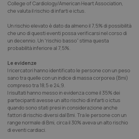
College of Cardiology/American Heart Association,
Piemonte
HIV
che valuta il rischio di infarti e ictus.
Un rischio elevato è dato da almeno il 7,5% di possibilità
Provincia Autonoma di Bolzano
Infezioni & Febbre
che uno di questi eventi possa verificarsi nel corso di
un decennio. Un “rischio basso” stima questa
Provincia Autonoma di Trento
Ipertensione & Scompenso
probabilità inferiore al 7,5%.
Puglia
Malattie rare
Le evidenze
I ricercatori hanno identificato le persone con un peso
Sardegna
Malattia di Crohn & Rettocolite Ulcerosa
sano tra quelle con un indice di massa corporea (Bmi)
compreso tra 18,5 e 24,9.
Sicilia
Neuroscienze & patologie neurodegenerative
I risultati hanno messo in evidenza come il 35% dei
partecipanti avesse un alto rischio di infarti o ictus
Toscana
Obesità
quando sono stati presi in considerazione anche
fattori di rischio diversi dal Bmi. Tra le persone con un
range normale di Bmi, circa il 30% aveva un alto rischio
Umbria
Oftalmologia
di eventi cardiaci.