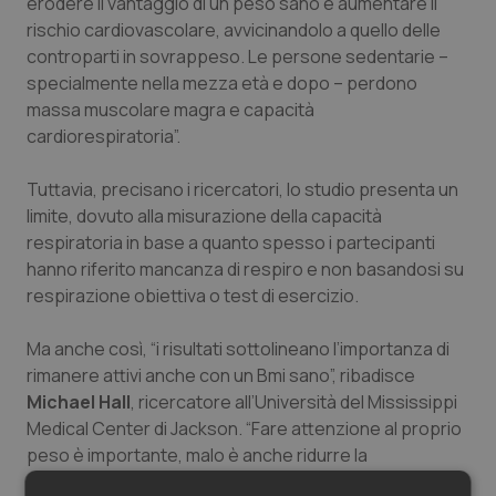
erodere il vantaggio di un peso sano e aumentare il
Salute orale & impianti
rischio cardiovascolare, avvicinandolo a quello delle
controparti in sovrappeso. Le persone sedentarie –
Sangue & coagulazione
specialmente nella mezza età e dopo – perdono
massa muscolare magra e capacità
cardiorespiratoria”.
Tiroide
Tuttavia, precisano i ricercatori, lo studio presenta un
Tumore al seno
limite, dovuto alla misurazione della capacità
respiratoria in base a quanto spesso i partecipanti
Tumore ovarico
hanno riferito mancanza di respiro e non basandosi su
respirazione obiettiva o test di esercizio.
Tumori del Polmone & Testa Collo
Ma anche così, “i risultati sottolineano l’importanza di
Tumori gastrointestinali
rimanere attivi anche con un Bmi sano”, ribadisce
Michael Hall
, ricercatore all’Università del Mississippi
Ulcera & Reflusso
Medical Center di Jackson. “Fare attenzione al proprio
peso è importante, malo è anche ridurre la
sedentarietà e aumentare l’attività fisica.
Vaccini