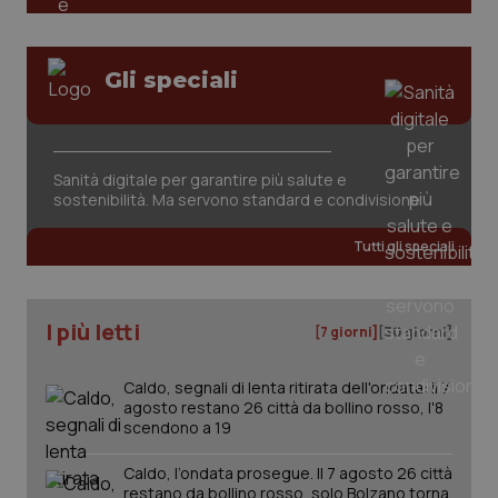
Gli speciali
Sanità digitale per garantire più salute e
sostenibilità. Ma servono standard e condivisione
Tutti gli speciali
PHPSESSID
Sessio
PHP.net
www.quotidianosanita.it
I più letti
[7 giorni]
[30 giorni]
Caldo, segnali di lenta ritirata dell'ondata: il 7
agosto restano 26 città da bollino rosso, l'8
scendono a 19
Caldo, l’ondata prosegue. Il 7 agosto 26 città
restano da bollino rosso, solo Bolzano torna