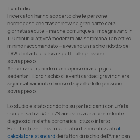
Calabria
Asma & BPCO
Lo studio
I ricercatori hanno scoperto che le persone
Campania
Car-T
normopeso che trascorrevano gran parte della
giornata sedute – ma che comunque si impegnavano in
Emilia-Romagna
Colesterolo & coronaropatie
150 minuti di attività moderata alla settimana, l’obiettivo
minimo raccomandato – avevano un rischio ridotto del
Friuli Venezia Giulia
Dermatite Atopica
58% di infarto o ictus rispetto alle persone
sovrappeso.
Al contrario, quando i normopeso erano pigri e
Lazio
Diabete & glucometri
sedentari, il loro rischio di eventi cardiaci gravi non era
significativamente diverso da quello delle persone
Liguria
Disturbi dell’umore
sovrappeso.
Lombardia
Dolore
Lo studio è stato condotto su partecipanti con un’età
compresa tra i 40 e i 79 anni senza una precedente
Marche
Donna & Salute
diagnosi di malattia coronarica, ictus o infarto.
Per effettuare i test i ricercatori hanno utilizzato
il
Molise
Epatiti
calcolatore standard
dei fattori di rischio dell’American