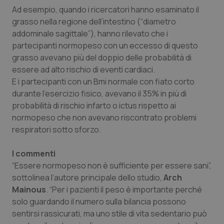
Valle D’Aosta
Oncodermatologia
Ad esempio, quando i ricercatori hanno esaminato il
grasso nella regione dell’intestino (“diametro
Veneto
Oncoematologia
addominale sagittale”), hanno rilevato che i
partecipanti normopeso con un eccesso di questo
Oncologia & Nutrizione
grasso avevano più del doppio delle probabilità di
essere ad alto rischio di eventi cardiaci.
Psoriasi & pelle
E i partecipanti con un Bmi normale con fiato corto
durante l’esercizio fisico, avevano il 35% in più di
Quotidiano Cardiologia
probabilità di rischio infarto o ictus rispetto ai
normopeso che non avevano riscontrato problemi
respiratori sotto sforzo.
Quotidiano Chirurgia
I commenti
Quotidiano Oncologia
“Essere normopeso non è sufficiente per essere sani”,
sottolinea l’autore principale dello studio,
Arch
Quotidiano Pediatria
Mainous
. “Per i pazienti il peso è importante perché
solo guardando il numero sulla bilancia possono
Rene & patologie urogenitali
sentirsi rassicurati, ma uno stile di vita sedentario può