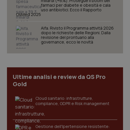
miliardi (+6%). Prosegue il boom dei
farmaci per diabete e obesità e cala
uso antibiotici. Ecco il Rapporto
OsMed 2025
Aifa. Rivisto il Programma attività 2026
dopo le richieste delle Regioni. Dalla
revisione del prontuario alla
CookieScriptConsent
5 mesi
CookieScript
governance, ecco le novità
settim
www.quotidianosanita.it
Ultime analisi e review da QS Pro
Gold
Cloud sanitario: infrastrutture,
compliance, GDPR e Risk management
tracking-sites-ironfish-
www.quotidianosanita.it
4
tracking-enable
settim
2 gior
Gestione dell'Ipertensione resistente: