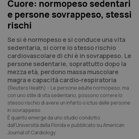
Cuore: normopeso sedentari
e persone sovrappeso, stessi
Scienza e Farmaci
rischi
Studi e Analisi
Se si è normopeso e si conduce una vita
Lettere al direttore
sedentaria, si corre lo stesso rischio
cardiovascolare di chi è in sovrappeso. Le
Edizioni Regionali
persone sedentarie, soprattutto dopo la
mezza età, perdono massa muscolare
QS Pro
magra e capacità cardio-respiratoria
(Reuters Health)
– Le persone adulte normopeso, ma
Professionisti Sanitari.AI
con uno stile di vita sedentario, possono correre lo
stesso rischio di avere un infarto o ictus delle persone
in sovrappeso.
Abruzzo
QS Pro Gold
È quanto emerge da uno studio condotto
dall’Università della Florida e pubblicato su
QS Club
Newsletter
American
Basilicata
Artrite & artrosi
Journal of Cardiology.