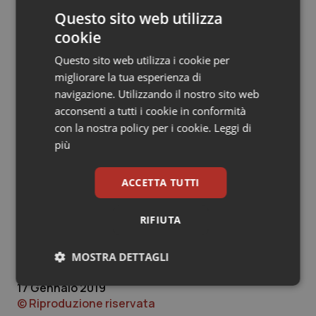
Sfortunatamente, molte persone hanno un lavoro
Questo sito web utilizza
sedentario, quindi è per loro importante fare
cookie
dell’esercizio fisico, da moderato a vigoroso. Piccole
cose come salire le scale, fare delle brevi passeggiate
Questo sito web utilizza i cookie per
nel corso della giornata o altre attività possono aiutare
migliorare la tua esperienza di
ad attenuare alcuni dei rischi associati al
navigazione. Utilizzando il nostro sito web
comportamento sedentario”.
acconsenti a tutti i cookie in conformità
con la nostra policy per i cookie.
Leggi di
Fonte: Am J Cardiol 2018
più
Lisa Rapaport
ACCETTA TUTTI
(Versione italiana Quotidiano Sanità/Popular Science)
RIFIUTA
MOSTRA DETTAGLI
Lisa Rapaport
17 Gennaio 2019
Necessari
Statistici
Marketing
© Riproduzione riservata