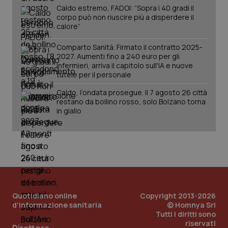
Caldo estremo, FADOI: “Sopra i 40 gradi il
corpo può non riuscire più a disperdere il
calore”
Comparto Sanità. Firmato il contratto 2025-
2027. Aumenti fino a 240 euro per gli
infermieri, arriva il capitolo sull'IA e nuove
tutele per il personale
Caldo, l’ondata prosegue. Il 7 agosto 26 città
restano da bollino rosso, solo Bolzano torna
in giallo
_ga_KM60CM4NPH
.quotidianosanita.it
1 anno
mes
Quotidiano online
Copyright 2013-2026
d'informazione sanitaria
© Homnya Srl
Tutti i diritti sono
riservati