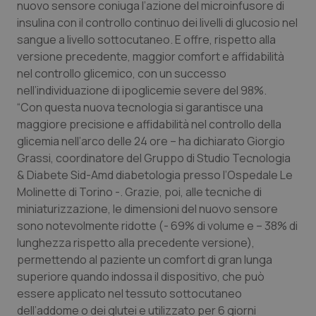
nuovo sensore coniuga l’azione del microinfusore di
insulina con il controllo continuo dei livelli di glucosio nel
Piemonte
HIV
sangue a livello sottocutaneo. E offre, rispetto alla
versione precedente, maggior comfort e affidabilità
Provincia Autonoma di Bolzano
Infezioni & Febbre
nel controllo glicemico, con un successo
nell’individuazione di ipoglicemie severe del 98%.
Provincia Autonoma di Trento
Ipertensione & Scompenso
“Con questa nuova tecnologia si garantisce una
maggiore precisione e affidabilità nel controllo della
Puglia
Malattie rare
glicemia nell’arco delle 24 ore – ha dichiarato Giorgio
Grassi, coordinatore del Gruppo di Studio Tecnologia
Sardegna
Malattia di Crohn & Rettocolite Ulcerosa
& Diabete Sid-Amd diabetologia presso l’Ospedale Le
Molinette di Torino -. Grazie, poi, alle tecniche di
Sicilia
Neuroscienze & patologie neurodegenerative
miniaturizzazione, le dimensioni del nuovo sensore
sono notevolmente ridotte (- 69% di volume e – 38% di
lunghezza rispetto alla precedente versione),
Toscana
Obesità
permettendo al paziente un comfort di gran lunga
superiore quando indossa il dispositivo, che può
Umbria
Oftalmologia
essere applicato nel tessuto sottocutaneo
dell’addome o dei glutei e utilizzato per 6 giorni