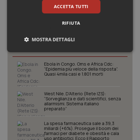
ACCETTA TUTTI
RIFIUTA
Potrebbe interessarti in
MOSTRA DETTAGLI
Scienza e Farmaci
Necessari
Statistici
Marketing
Ebola in Congo. Oms e Africa Cdc:
“Epidemia più veloce della risposta”.
Quasi 4mila casi e 1.801 morti
West Nile. D’Alterio (Rete IZS):
Necessari
Statistici
Marketing
“Sorveglianza e dati scientifici, senza
allarmismi. Sistema italiano
preparato”
I cookie necessari contribuiscono a rendere fruibile il
sito web abilitandone funzionalità di base quali la
navigazione sulle pagine e l'accesso alle aree
La spesa farmaceutica sale a 39,3
protette del sito. Il sito web non è in grado di
miliardi (+6%). Prosegue il boom dei
funzionare correttamente senza questi cookie.
farmaci per diabete e obesità e cala
Nome
uso antibiotici. Ecco il Rapporto
Fornitore
/
Dominio
Scaden