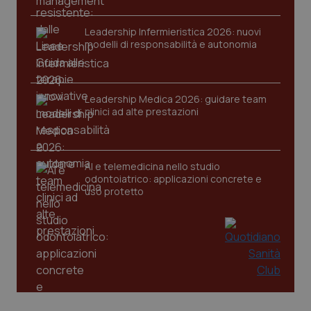
Leadership Infermieristica 2026: nuovi
modelli di responsabilità e autonomia
Leadership Medica 2026: guidare team
tracking-sites-ironfish-
www.quotidianosanita.it
4
clinici ad alte prestazioni
tracking-enable
settim
2 gior
AI e telemedicina nello studio
odontoiatrico: applicazioni concrete e
tracking-sites-ironfish-
www.quotidianosanita.it
4
uso protetto
session-id
settim
2 gior
_ga
1 anno
Google LLC
mes
.quotidianosanita.it