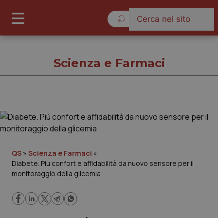
Sabato 8 Agosto 2026
Scienza e Farmaci
Scienza e Farmaci
Cronache
QS
»
Scienza e Farmaci
»
Diabete. Più confort e affidabilità da nuovo sensore per il
Governo e Parlamento
monitoraggio della glicemia
Regioni e Asl
Lavoro e Professioni