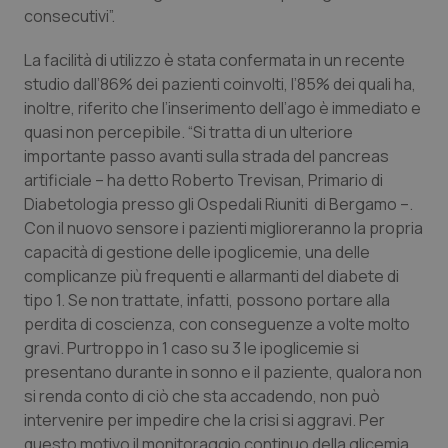
Valle D’Aosta
Oncodermatologia
consecutivi”.
Veneto
Oncoematologia
La facilità di utilizzo è stata confermata in un recente
studio dall’86% dei pazienti coinvolti, l’85% dei quali ha,
Oncologia & Nutrizione
inoltre, riferito che l’inserimento dell’ago è immediato e
quasi non percepibile. “Si tratta di un ulteriore
importante passo avanti sulla strada del pancreas
Psoriasi & pelle
artificiale – ha detto Roberto Trevisan, Primario di
Diabetologia presso gli Ospedali Riuniti di Bergamo –.
Quotidiano Cardiologia
Con il nuovo sensore i pazienti miglioreranno la propria
capacità di gestione delle ipoglicemie, una delle
Quotidiano Chirurgia
complicanze più frequenti e allarmanti del diabete di
tipo 1. Se non trattate, infatti, possono portare alla
Quotidiano Oncologia
perdita di coscienza, con conseguenze a volte molto
gravi. Purtroppo in 1 caso su 3 le ipoglicemie si
Quotidiano Pediatria
presentano durante in sonno e il paziente, qualora non
si renda conto di ciò che sta accadendo, non può
Rene & patologie urogenitali
intervenire per impedire che la crisi si aggravi. Per
questo motivo il monitoraggio continuo della glicemia