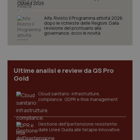
OsMed 2025
VISITOR_PRIVACY_METADATA
5 mesi
YouTube
settim
.youtube.com
Aifa. Rivisto il Programma attività 2026
dopo le richieste delle Regioni. Dalla
revisione del prontuario alla
governance, ecco le novità
Ultime analisi e review da QS Pro
Gold
Cloud sanitario: infrastrutture,
compliance, GDPR e Risk management
CookieScriptConsent
5 mesi
CookieScript
settim
www.quotidianosanita.it
Gestione dell'Ipertensione resistente:
dalle Linee Guida alle terapie innovative