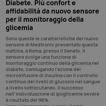
Diabete. Più confort e
affidabilità da nuovo sensore
Scienza e Farmaci
per il monitoraggio della
Studi e Analisi
glicemia
Lettere al direttore
Sono queste le caratteristiche del nuovo
sensore di Medtronic presentato questa
Edizioni Regionali
mattina, a Roma, presso il Senato. Il
sensore svolge una funzione di
QS Pro
monitoraggio continuo della glicemia nel
diabete, comiugando l’azione del
Professionisti Sanitari.AI
microinfusore di insulina con il controllo
continuo dei livelli di glucosio nel sangue
Abruzzo
QS Pro Gold
a livello sottocutaneo. Il successo
nell’individuazione di ipoglicemie severe
QS Club
Newsletter
Basilicata
Artrite & artrosi
è risultato del 98%.