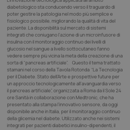
L’innovazione tecnologica applicata all’ambito
Calabria
Asma & BPCO
diabetologico sta conducendo verso il traguardo di
poter gestire la patologia nel modo più semplice e
Campania
Car-T
fisiologico possibile, migliorando la qualità di vita del
paziente. La disponibilità sul mercato di sistemi
Emilia-Romagna
Colesterolo & coronaropatie
integrati che coniugano l’azione di un microinfusore di
insulina con il monitoraggio continuo dei livelli di
glucosio nel sangue a livello sottocutaneo fanno
Friuli Venezia Giulia
Dermatite Atopica
vedere sempre più vicina la meta della creazione di una
sorta di “pancreas artificiale”. Questo il tema trattato
Lazio
Diabete & glucometri
stamani nel corso della Tavola Rotonda “
La Tecnologia
per il Diabete. Stato dell’Arte e prospettive future per
Liguria
Disturbi dell’umore
un approccio tecnologicamente all’avanguardia verso
il pancreas artificiale
”, organizzata a Roma da il Sole 24
Lombardia
Dolore
ore Sanità in collaborazione con Medtronic, che ha
presentato alla stampa l’innovativo sensore, da oggi
Marche
Donna & Salute
disponibile anche in Italia, per il monitoraggio continuo
della glicemia nel diabete. Utilizzato anche nei sistemi
Molise
Epatiti
integrati per pazienti diabetici insulino-dipendenti, il