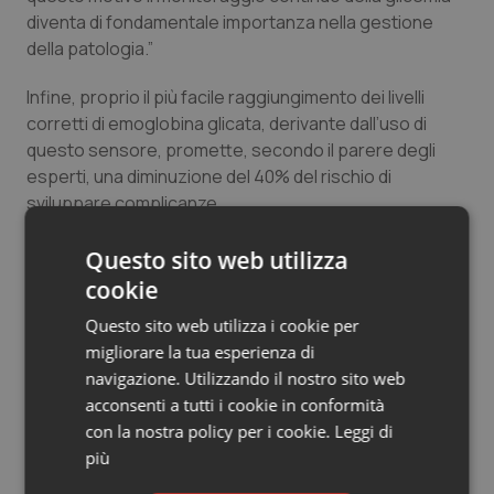
diventa di fondamentale importanza nella gestione
Salute orale & impianti
della patologia.”
Sangue & coagulazione
Infine, proprio il più facile raggiungimento dei livelli
corretti di emoglobina glicata, derivante dall’uso di
Tiroide
questo sensore, promette, secondo il parere degli
esperti, una diminuzione del 40% del rischio di
Tumore al seno
sviluppare complicanze.
Tumore ovarico
Questo sito web utilizza
cookie
Tomassini: “Rimuovere barriere all’accesso a
Tumori del Polmone & Testa Collo
Questo sito web utilizza i cookie per
tecnologie innovative”
migliorare la tua esperienza di
Tumori gastrointestinali
navigazione. Utilizzando il nostro sito web
acconsenti a tutti i cookie in conformità
17 Maggio 2011
Ulcera & Reflusso
© Riproduzione riservata
con la nostra policy per i cookie.
Leggi di
più
Vaccini