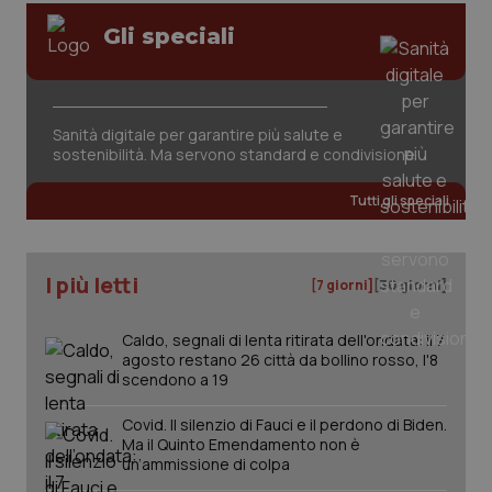
Gli speciali
Sanità digitale per garantire più salute e
sostenibilità. Ma servono standard e condivisione
Tutti gli speciali
I più letti
[7 giorni]
[30 giorni]
Caldo, segnali di lenta ritirata dell'ondata: il 7
agosto restano 26 città da bollino rosso, l'8
scendono a 19
Covid. Il silenzio di Fauci e il perdono di Biden.
Ma il Quinto Emendamento non è
un’ammissione di colpa
PHPSESSID
Sessio
PHP.net
www.quotidianosanita.it