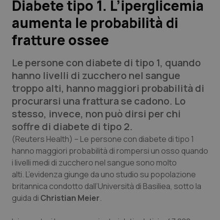
Diabete tipo 1. L’iperglicemia
aumenta le probabilità di
Scienza e Farmaci
fratture ossee
Studi e Analisi
Le persone con diabete di tipo 1, quando
Lettere al direttore
hanno livelli di zucchero nel sangue
troppo alti, hanno maggiori probabilità di
Edizioni Regionali
procurarsi una frattura se cadono. Lo
stesso, invece, non può dirsi per chi
QS Pro
soffre di diabete di tipo 2.
(Reuters Health)
– Le persone con diabete di tipo 1
Professionisti Sanitari.AI
hanno maggiori probabilità di rompersi un osso quando
i livelli medi di zucchero nel sangue sono molto
alti. L’evidenza giunge da uno studio su popolazione
Abruzzo
QS Pro Gold
britannica condotto dall’Università di Basiliea, sotto la
guida di
QS Club
Christian Meier
Newsletter
.
Basilicata
Artrite & artrosi