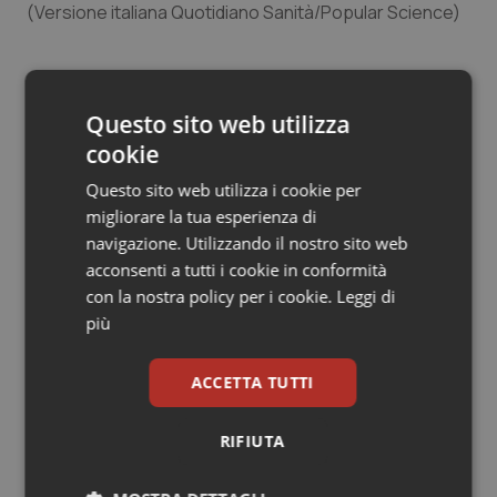
(Versione italiana Quotidiano Sanità/Popular Science)
Salute orale & impianti
Sangue & coagulazione
Lisa Rapaport
Questo sito web utilizza
11 Febbraio 2019
Tiroide
cookie
© Riproduzione riservata
Questo sito web utilizza i cookie per
Tumore al seno
migliorare la tua esperienza di
navigazione. Utilizzando il nostro sito web
Tumore ovarico
acconsenti a tutti i cookie in conformità
con la nostra policy per i cookie.
Leggi di
Tumori del Polmone & Testa Collo
più
Potrebbe interessarti in
Tumori gastrointestinali
Scienza e Farmaci
ACCETTA TUTTI
Ulcera & Reflusso
RIFIUTA
Ebola in Congo. Oms e Africa Cdc:
“Epidemia più veloce della risposta”.
Quasi 4mila casi e 1.801 morti
Vaccini