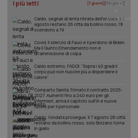
I più letti
[7 giorni]
[30 giorni]
Caldo, segnali di lenta ritirata dell'ondata: il 7
agosto restano 26 città da bollino rosso, l'8
scendono a 19
Covid. Il silenzio di Fauci e il perdono di Biden.
Ma il Quinto Emendamento non è
un’ammissione di colpa
Caldo estremo, FADOI: “Sopra i 40 gradi il
corpo può non riuscire più a disperdere il
calore”
Comparto Sanità. Firmato il contratto 2025-
2027. Aumenti fino a 240 euro per gli
PHPSESSID
Sessio
PHP.net
www.quotidianosanita.it
infermieri, arriva il capitolo sull'IA e nuove
tutele per il personale
Caldo, l’ondata prosegue. Il 7 agosto 26 città
restano da bollino rosso, solo Bolzano torna
in giallo