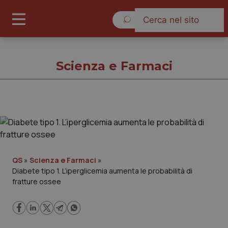
Sabato 8 Agosto 2026
Scienza e Farmaci
Scienza e Farmaci
Cronache
QS
»
Scienza e Farmaci
»
Diabete tipo 1. L’iperglicemia aumenta le probabilità di
Governo e Parlamento
fratture ossee
Regioni e Asl
Lavoro e Professioni