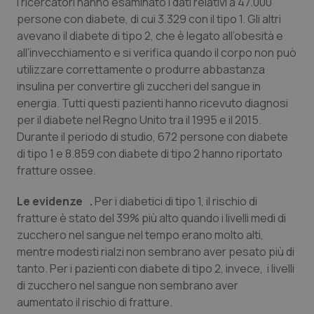
I ricercatori hanno esaminato i dati relativi a 47.000
Calabria
Asma & BPCO
persone con diabete, di cui 3.329 con il tipo 1. Gli altri
avevano il diabete di tipo 2, che è legato all’obesità e
Campania
Car-T
all’invecchiamento e si verifica quando il corpo non può
utilizzare correttamente o produrre abbastanza
Emilia-Romagna
Colesterolo & coronaropatie
insulina per convertire gli zuccheri del sangue in
energia. Tutti questi pazienti hanno ricevuto diagnosi
Friuli Venezia Giulia
Dermatite Atopica
per il diabete nel Regno Unito tra il 1995 e il 2015.
Durante il periodo di studio, 672 persone con diabete
di tipo 1 e 8.859 con diabete di tipo 2 hanno riportato
Lazio
Diabete & glucometri
fratture ossee.
Liguria
Disturbi dell’umore
Le evidenze .
Per i diabetici di tipo 1, il rischio di
fratture è stato del 39% più alto quando i livelli medi di
Lombardia
Dolore
zucchero nel sangue nel tempo erano molto alti,
mentre modesti rialzi non sembrano aver pesato più di
Marche
Donna & Salute
tanto. Per i pazienti con diabete di tipo 2, invece, i livelli
di zucchero nel sangue non sembrano aver
Molise
Epatiti
aumentato il rischio di fratture.