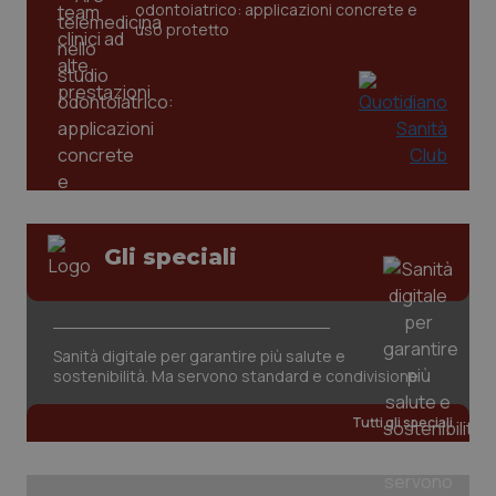
odontoiatrico: applicazioni concrete e
uso protetto
tracking-sites-ironfish-
www.quotidianosanita.it
4
tracking-enable
settim
2 gior
tracking-sites-ironfish-
www.quotidianosanita.it
4
session-id
settim
2 gior
Gli speciali
_ga
1 anno
Google LLC
mes
.quotidianosanita.it
Sanità digitale per garantire più salute e
sostenibilità. Ma servono standard e condivisione
Tutti gli speciali