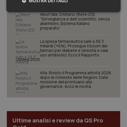
MOSTRA DETTAGLI
Necessari
Statistici
Marketing
West Nile. D’Alterio (Rete IZS):
“Sorveglianza e dati scientifici, senza
allarmismi. Sistema italiano
preparato”
La spesa farmaceutica sale a 39,3
miliardi (+6%). Prosegue il boom dei
farmaci per diabete e obesità e cala
Necessari
Statistici
Marketing
uso antibiotici. Ecco il Rapporto
OsMed 2025
I cookie necessari contribuiscono a rendere fruibile il
sito web abilitandone funzionalità di base quali la
navigazione sulle pagine e l'accesso alle aree
Aifa. Rivisto il Programma attività 2026
protette del sito. Il sito web non è in grado di
dopo le richieste delle Regioni. Dalla
funzionare correttamente senza questi cookie.
revisione del prontuario alla
governance, ecco le novità
Nome
Fornitore
/
Dominio
Scaden
VISITOR_PRIVACY_METADATA
5 mesi
YouTube
settim
.youtube.com
Ultime analisi e review da QS Pro