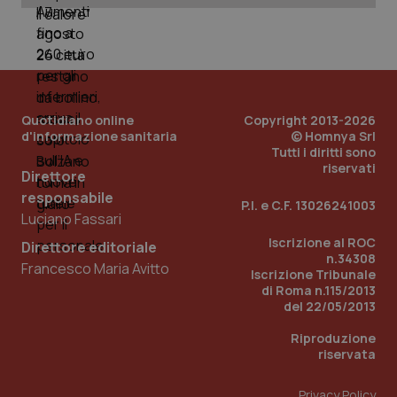
Quotidiano online
Copyright 2013-2026
d'informazione sanitaria
© Homnya Srl
Tutti i diritti sono
riservati
Direttore
responsabile
_ga_KM60CM4NPH
.quotidianosanita.it
1 anno
P.I. e C.F. 13026241003
mes
Luciano Fassari
Iscrizione al ROC
Direttore editoriale
n.34308
Francesco Maria Avitto
Iscrizione Tribunale
di Roma n.115/2013
del 22/05/2013
Riproduzione
riservata
Fornitore
/
Nome
Scadenza
Descrizion
Dominio
Privacy Policy