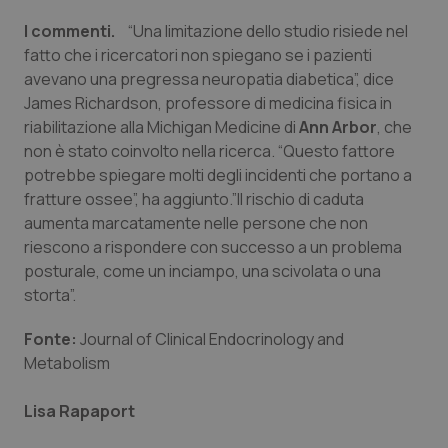
Valle D’Aosta
Oncodermatologia
I commenti.
“Una limitazione dello studio risiede nel
Veneto
Oncoematologia
fatto che i ricercatori non spiegano se i pazienti
avevano una pregressa neuropatia diabetica”, dice
James Richardson, professore di medicina fisica in
Oncologia & Nutrizione
riabilitazione alla Michigan Medicine di
Ann Arbor
, che
non è stato coinvolto nella ricerca. “Questo fattore
Psoriasi & pelle
potrebbe spiegare molti degli incidenti che portano a
fratture ossee”, ha aggiunto.”Il rischio di caduta
Quotidiano Cardiologia
aumenta marcatamente nelle persone che non
riescono a rispondere con successo a un problema
Quotidiano Chirurgia
posturale, come un inciampo, una scivolata o una
storta”.
Quotidiano Oncologia
Fonte:
Journal of Clinical Endocrinology and
Metabolism
Quotidiano Pediatria
Lisa Rapaport
Rene & patologie urogenitali