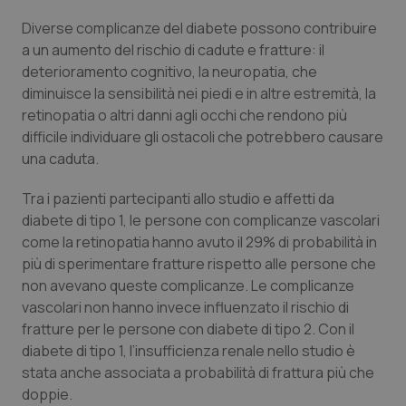
Diverse complicanze del diabete possono contribuire
Piemonte
HIV
a un aumento del rischio di cadute e fratture: il
deterioramento cognitivo, la neuropatia, che
Provincia Autonoma di Bolzano
Infezioni & Febbre
diminuisce la sensibilità nei piedi e in altre estremità, la
retinopatia o altri danni agli occhi che rendono più
Provincia Autonoma di Trento
Ipertensione & Scompenso
difficile individuare gli ostacoli che potrebbero causare
una caduta.
Puglia
Malattie rare
Tra i pazienti partecipanti allo studio e affetti da
Sardegna
Malattia di Crohn & Rettocolite Ulcerosa
diabete di tipo 1, le persone con complicanze vascolari
come la retinopatia hanno avuto il 29% di probabilità in
più di sperimentare fratture rispetto alle persone che
Sicilia
Neuroscienze & patologie neurodegenerative
non avevano queste complicanze. Le complicanze
vascolari non hanno invece influenzato il rischio di
Toscana
Obesità
fratture per le persone con diabete di tipo 2. Con il
diabete di tipo 1, l’insufficienza renale nello studio è
Umbria
Oftalmologia
stata anche associata a probabilità di frattura più che
doppie.