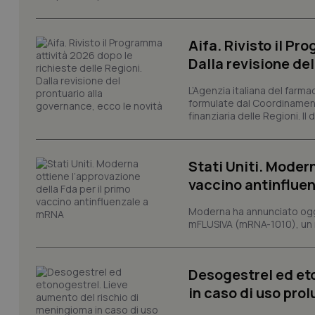
tracking-sites-ironf
Aifa. Rivisto il Pr
tracking-enable
Dalla revisione de
tracking-sites-ironf
session-id
L’Agenzia italiana del farma
formulate dal Coordinamen
finanziaria delle Regioni. Il
_ga
Stati Uniti. Modern
vaccino antinflue
Moderna ha annunciato oggi
PHPSESSID
mFLUSIVA (mRNA-1010), un nuo
Desogestrel ed et
in caso di uso pro
_ga_KM60CM4NPH