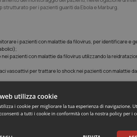
oramento del monitoraggio dei pazienti, nell’erogazione di inter
up strutturato per i pazienti guariti da Ebola e Marburg.
monitorare i pazienti con malattie da filovirus, per identificare e g
bolici);
nei pazienti con malattie da filovirus utilizzando la reidratazi
ci vasoattivi per trattare lo shock nei pazienti con malattie da 
 in caso di infezioni batteriche concomitanti, inclusa la sepsi b
nti sopravvissuti alle malattie da filovirus per promuovere il b
web utilizza cookie
irale.
ilizza i cookie per migliorare la tua esperienza di navigazione. Ut
consenti a tutti i cookie in conformità con la nostra policy per i 
da filovirus, il riconoscimento precoce, il rinvio rapido e il tra
ell’assistenza ai pazienti. Il trattamento di supporto ottimi
RIFIUTA