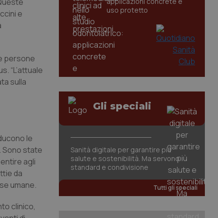
 Queste
applicazioni concrete e
uso protetto
ccini e
a
le persone
s. “L’attuale
ta sulla
Gli speciali
aducono le
i. Sono state
Sanità digitale per garantire più
salute e sostenibilità. Ma servono
entire agli
standard e condivisione
ttie da
orse umane.
Tutti gli speciali
to clinico,