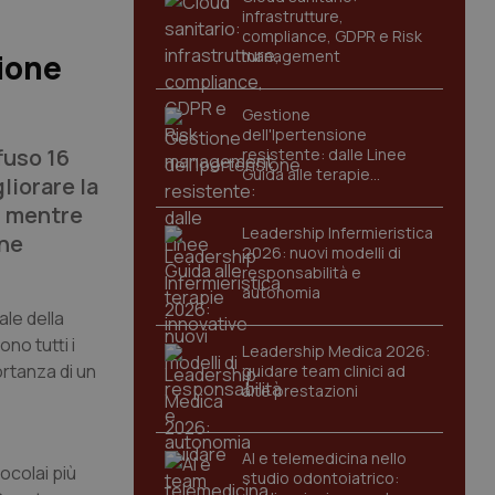
infrastrutture,
compliance, GDPR e Risk
management
tione
Gestione
dell'Ipertensione
fuso 16
resistente: dalle Linee
Guida alle terapie
liorare la
innovative
s, mentre
Leadership Infermieristica
one
2026: nuovi modelli di
responsabilità e
autonomia
le della
no tutti i
Leadership Medica 2026:
ortanza di un
guidare team clinici ad
alte prestazioni
AI e telemedicina nello
ocolai più
studio odontoiatrico: