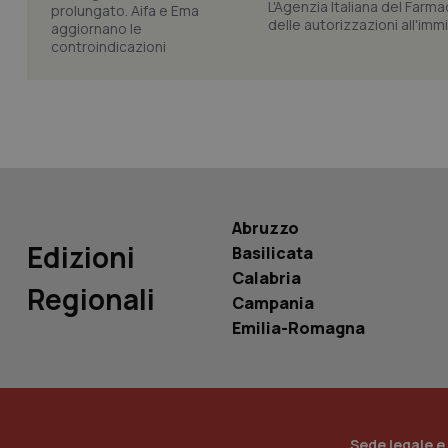
L'Agenzia Italiana del Farma
delle autorizzazioni all'imm
Nome
Nome
VISITOR_INFO1_LIV
_ga_0VMQEQKQ1N
__Secure-YNID
Abruzzo
Edizioni
Basilicata
YSC
Calabria
Regionali
Campania
__Secure-
Emilia-Romagna
ROLLOUT_TOKEN
tracking-sites-
ironfish-tracking-
named-enable
Sede legale e