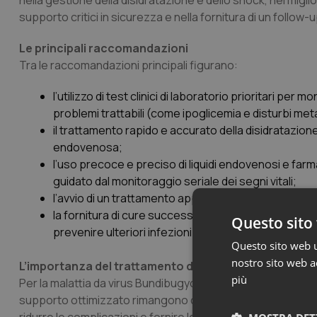
nella gestione della disidratazione e dello shock, nel migli
supporto critici in sicurezza e nella fornitura di un follow-
Le principali raccomandazioni
Tra le raccomandazioni principali figurano:
l’utilizzo di test clinici di laboratorio prioritari per 
problemi trattabili (come ipoglicemia e disturbi meta
il trattamento rapido e accurato della disidratazione 
endovenosa;
l’uso precoce e preciso di liquidi endovenosi e farma
guidato dal monitoraggio seriale dei segni vitali;
l’avvio di un trattamento appropriato con antibiotici
la fornitura di cure successive strutturate ai pazie
Questo sito 
prevenire ulteriori infezioni legate alla persistenza v
Questo sito web ut
nostro sito web ac
L’importanza del trattamento di supporto
più
Per la malattia da virus Bundibugyo, come per altre malattie 
supporto ottimizzato rimangono componenti fondamentali d