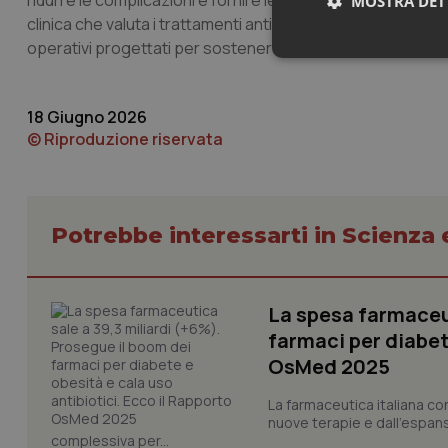
ridurre le complicazioni e fornire le basi su cui vengono eroga
MOSTRA DET
clinica che valuta i trattamenti antivirali. Le nuove linee gu
operativi progettati per sostenere un’erogazione di cure 
Neces
18 Giugno 2026
© Riproduzione riservata
Potrebbe interessarti in Scienza
I cookie necessari con
e l'accesso alle aree 
Nome
La spesa farmaceut
VISITOR_PRIVACY_
farmaci per diabete
OsMed 2025
La farmaceutica italiana co
CookieScriptConse
nuove terapie e dall'espan
complessiva per...