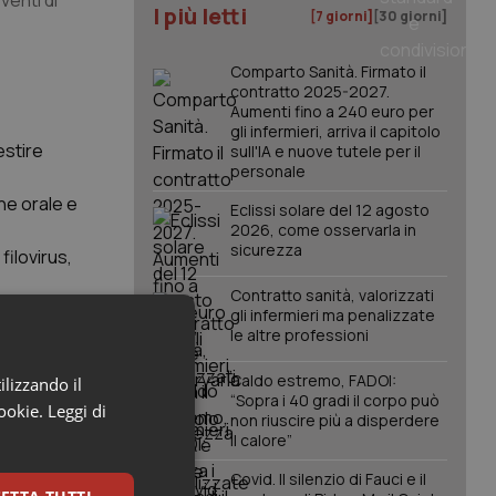
venti di
I più letti
[7 giorni]
[30 giorni]
Comparto Sanità. Firmato il
contratto 2025-2027.
Aumenti fino a 240 euro per
gli infermieri, arriva il capitolo
estire
sull'IA e nuove tutele per il
personale
one orale e
Eclissi solare del 12 agosto
2026, come osservarla in
sicurezza
filovirus,
Contratto sanità, valorizzati
atterica;
gli infermieri ma penalizzate
enessere e
le altre professioni
Caldo estremo, FADOI:
ilizzando il
“Sopra i 40 gradi il corpo può
cookie.
Leggi di
non riuscire più a disperdere
il calore”
ttamento di
zzato può
Covid. Il silenzio di Fauci e il