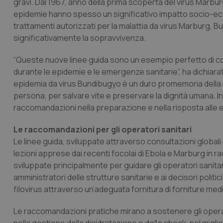
gravi. Dal 1967, anno della prima scoperta del virus Marbur
epidemie hanno spesso un significativo impatto socio-econ
trattamenti autorizzati per la malattia da virus Marburg, 
significativamente la sopravvivenza.
“Queste nuove linee guida sono un esempio perfetto di c
durante le epidemie e le emergenze sanitarie”, ha dichiar
epidemia da virus Bundibugyo è un duro promemoria della ne
persona, per salvare vite e preservare la dignità umana. I
raccomandazioni nella preparazione e nella risposta alle epi
Le raccomandazioni per gli operatori sanitari
Le linee guida, sviluppate attraverso consultazioni globali
lezioni apprese dai recenti focolai di Ebola e Marburg in r
sviluppate principalmente per guidare gli operatori sanitari
amministratori delle strutture sanitarie e ai decisori politic
filovirus attraverso un’adeguata fornitura di forniture m
Le raccomandazioni pratiche mirano a sostenere gli operator