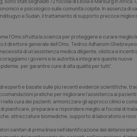
g, sono stati segnalati 72 focolai di Ebola e Marburg in Africa.
omico e psicologico sulle comunità colpite. In assenza di va
Bundibugyo e Sudan, il trattamento di supporto precoce miglior
ome l’Oms sfrutta la scienza per proteggere e curare meglio 
ato il direttore generale dell’Oms, Tedros Adhanom Ghebreyesu
cessità di un’assistenza medica diligente, olistica e incentra
ncoraggiamo i governi e le autorità a integrare queste nuove
demie, per garantire cure di alta qualità per tutti”.
 di esperti e basate sulle più recenti evidenze scientifiche, tr
accomandazioni pratiche per migliorare l’assistenza ai pazient
 nella cura dei pazienti, armonizzare gli approcci clinici e cons
i di pianificare, preparare e rispondere meglio ai focolai di mala
ediche, attrezzature biomediche, supporto di laboratorio e ris
i sanitari di prima linea nell’identificazione del deterioramen