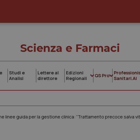
Scienza e Farmaci
e
Studi e
Lettere al
Edizioni
Professionis
QS Pro
Analisi
direttore
Regionali
Sanitari.AI
me linee guida per la gestione clinica: “Trattamento precoce salva vi