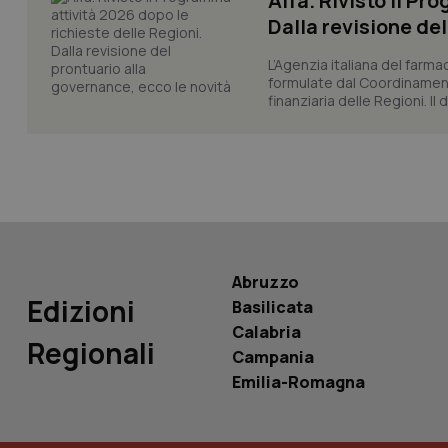
Aifa. Rivisto il Pr
_ga_KM60CM4NPH
Dalla revisione de
L’Agenzia italiana del farma
formulate dal Coordinamen
finanziaria delle Regioni. Il
Nome
Nome
VISITOR_INFO1_LIV
_ga_0VMQEQKQ1N
__Secure-YNID
Abruzzo
Edizioni
YSC
Basilicata
Calabria
Regionali
__Secure-
Campania
ROLLOUT_TOKEN
Emilia-Romagna
tracking-sites-
ironfish-tracking-
named-enable