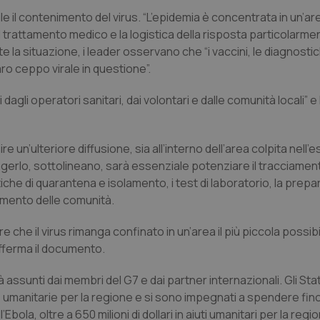
ile il contenimento del virus. “L’epidemia è concentrata in un’ar
 il trattamento medico e la logistica della risposta particolarme
e la situazione, i leader osservano che “i vaccini, le diagnostic
ro ceppo virale in questione”.
 dagli operatori sanitari, dai volontari e dalle comunità locali” 
re un’ulteriore diffusione, sia all’interno dell’area colpita nell’
iungerlo, sottolineano, sarà essenziale potenziare il tracciamen
ratiche di quarantena e isolamento, i test di laboratorio, la prep
lgimento delle comunità.
 che il virus rimanga confinato in un’area il più piccola possib
fferma il documento.
 assunti dai membri del G7 e dai partner internazionali. Gli Stat
ie e umanitarie per la regione e si sono impegnati a spendere fin
’Ebola, oltre a 650 milioni di dollari in aiuti umanitari per la regi