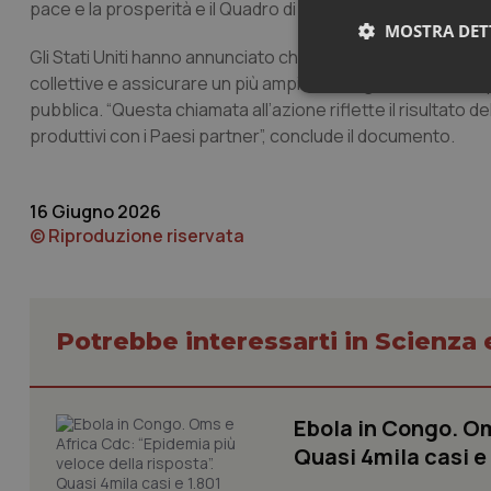
pace e la prosperità e il Quadro di Doha.
MOSTRA DET
Gli Stati Uniti hanno annunciato che convocheranno una riuni
collettive e assicurare un più ampio sostegno finanziario
Neces
pubblica. “Questa chiamata all’azione riflette il risultato 
produttivi con i Paesi partner”, conclude il documento.
16 Giugno 2026
© Riproduzione riservata
I cookie necessari con
e l'accesso alle aree 
Potrebbe interessarti in Scienza
Nome
VISITOR_PRIVACY_
Ebola in Congo. Om
Quasi 4mila casi e
CookieScriptConse