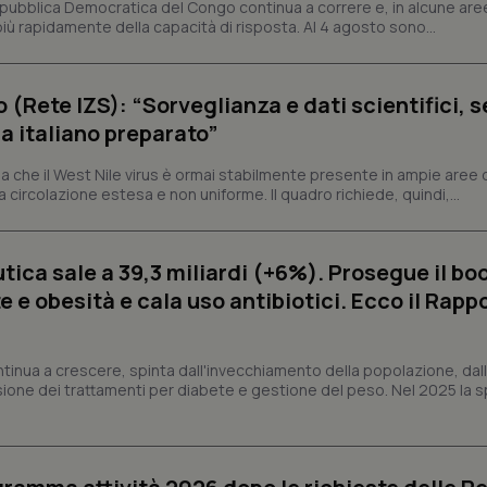
epubblica Democratica del Congo continua a correre e, in alcune aree
settimane
Script.com per ricordare le pref
www.quotidianosanita.it
sui cookie dei visitatori. È neces
ù rapidamente della capacità di risposta. Al 4 agosto sono...
dei cookie di Cookie-Script.com 
correttamente.
ish-
www.quotidianosanita.it
4
Questo cookie è impostato dall'a
o (Rete IZS): “Sorveglianza e dati scientifici, 
settimane
abilitare il sistema di tracking a
2 giorni
a italiano preparato”
ish-
www.quotidianosanita.it
4
Questo cookie è impostato dall'a
settimane
assegnare un identificatore generi
 che il West Nile virus è ormai stabilmente presente in ampie aree 
2 giorni
a circolazione estesa e non uniforme. Il quadro richiede, quindi,...
1 anno 1
Questo nome di cookie è associa
Google LLC
mese
Universal Analytics, che è un a
.quotidianosanita.it
significativo del servizio di ana
utilizzato da Google. Questo cook
ica sale a 39,3 miliardi (+6%). Prosegue il bo
per distinguere utenti unici as
generato in modo casuale come i
 e obesità e cala uso antibiotici. Ecco il Rapp
cliente. È incluso in ogni richiest
sito e utilizzato per calcolare i dat
sessioni e campagne per i rapporti 
Sessione
Cookie generato da applicazioni 
PHP.net
ntinua a crescere, spinta dall'invecchiamento della popolazione, dall'
linguaggio PHP. Si tratta di un id
www.quotidianosanita.it
sione dei trattamenti per diabete e gestione del peso. Nel 2025 la 
generico utilizzato per mantenere 
sessione utente. Normalmente 
generato in modo casuale, il mod
utilizzato può essere specifico pe
buon esempio è mantenere uno s
un utente tra le pagine.