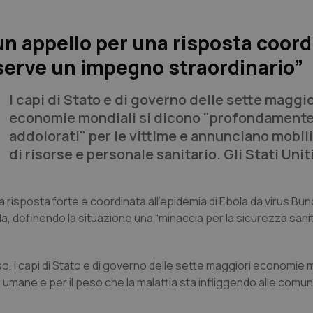
 un appello per una risposta coord
 serve un impegno straordinario”
I capi di Stato e di governo delle sette maggio
economie mondiali si dicono "profondament
addolorati" per le vittime e annunciano mobil
di risorse e personale sanitario. Gli Stati Unit
 risposta forte e coordinata all’epidemia di Ebola da virus Bun
 definendo la situazione una “minaccia per la sicurezza sanit
so, i capi di Stato e di governo delle sette maggiori economie m
umane e per il peso che la malattia sta infliggendo alle comuni