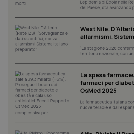
L’epidemia di Ebola nella R
del Paese, sta avanzando pi
tracking-sites-ironf
West Nile. D’Alteri
tracking-enable
allarmismi. Sistem
tracking-sites-ironf
session-id
“La stagione 2026 conferma
territorio nazionale, con un
_ga
La spesa farmaceut
farmaci per diabete
OsMed 2025
PHPSESSID
La farmaceutica italiana co
nuove terapie e dall'espan
complessiva per...