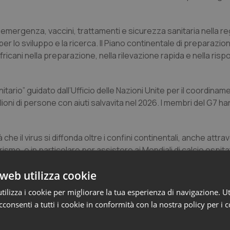
i emergenza, vaccini, trattamenti e sicurezza sanitaria nella reg
i per lo sviluppo e la ricerca. Il Piano continentale di preparazi
africani nella preparazione, nella rilevazione rapida e nella risp
itario” guidato dall’Ufficio delle Nazioni Unite per il coordinam
ioni di persone con aiuti salvavita nel 2026. I membri del G7 ha
 il virus si diffonda oltre i confini continentali, anche attrave
ismo, e in particolare per assistere ai Mondiali di calcio ospitat
mo garantire che possano farlo in sicurezza”, sottolineano i 
web utilizza cookie
à nazionali e a lavorare per garantire procedure coerenti e ap
ilizza i cookie per migliorare la tua esperienza di navigazione. Ut
consenti a tutti i cookie in conformità con la nostra policy per i 
sure di salute pubblica sono ostacolate dal conflitto in corso n
e i propri impegni e ad attuare pienamente gli Accordi di Washin