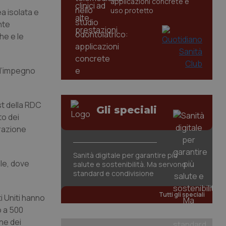
applicazioni concrete e
uso protetto
ea isolata e
nte
he e le
e l’impegno
est della RDC
Gli speciali
to dei
arazione
Sanità digitale per garantire più
ile, dove
salute e sostenibilità. Ma servono
standard e condivisione
Tutti gli speciali
i Uniti hanno
o a 500
one dei