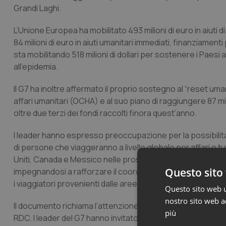
Grandi Laghi.
L’Unione Europea ha mobilitato 493 milioni di euro in aiuti d
84 milioni di euro in aiuti umanitari immediati, finanziament
sta mobilitando 518 milioni di dollari per sostenere i Paesi 
all’epidemia.
Il G7 ha inoltre affermato il proprio sostegno al “reset uman
affari umanitari (OCHA) e al suo piano di raggiungere 87 mil
oltre due terzi dei fondi raccolti finora quest’anno.
I leader hanno espresso preoccupazione per la possibilità che
di persone che viaggeranno a livello globale per affari e tur
Uniti, Canada e Messico nelle prossime settimane. “Dobbia
Questo sito 
impegnandosi a rafforzare il coordinamento tra le autorit
i viaggiatori provenienti dalle aree colpite.
Questo sito web ut
nostro sito web ac
Il documento richiama l’attenzione anche sul fatto che le mi
più
RDC. I leader del G7 hanno invitato tutte le parti a onorar