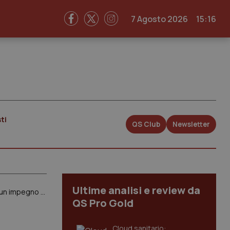
7 Agosto 2026
15:16
ti
QS Club
Newsletter
Ultime analisi e review da
Ebola. I leader del G7 lanciano un appello per una risposta coordinata: “Rischio di diffusione globale, serve un impegno straordinario”
QS Pro Gold
Cloud sanitario: