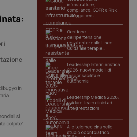
infrastrutture,
compliance, GDPR e Risk
management
inata:
Gestione
dell'Ipertensione
ri
resistente: dalle Linee
Guida alle terapie
e
innovative
itazione
Leadership Infermieristica
i
2026: nuovi modelli di
responsabilità e
autonomia
dibugyo in
aria
Leadership Medica 2026:
guidare team clinici ad
alte prestazioni
ondiali si
tà colpite”,
AI e telemedicina nello
studio odontoiatrico: