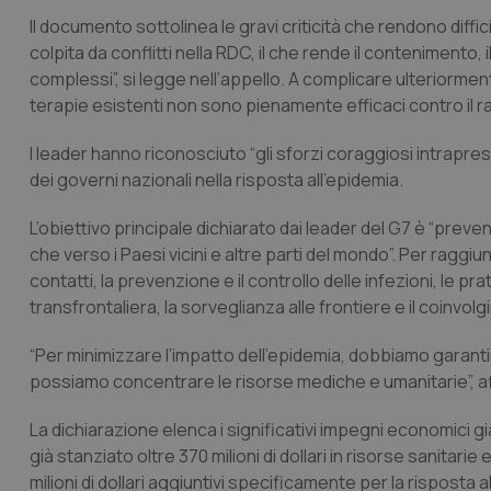
Il documento sottolinea le gravi criticità che rendono diffic
colpita da conflitti nella RDC, il che rende il contenimento,
complessi”, si legge nell’appello. A complicare ulteriorment
terapie esistenti non sono pienamente efficaci contro il ra
I leader hanno riconosciuto “gli sforzi coraggiosi intrapresi
dei governi nazionali nella risposta all’epidemia.
L’obiettivo principale dichiarato dai leader del G7 è “preveni
che verso i Paesi vicini e altre parti del mondo”. Per ragg
contatti, la prevenzione e il controllo delle infezioni, le p
transfrontaliera, la sorveglianza alle frontiere e il coinvo
“Per minimizzare l’impatto dell’epidemia, dobbiamo garantire
possiamo concentrare le risorse mediche e umanitarie”, a
La dichiarazione elenca i significativi impegni economici già
già stanziato oltre 370 milioni di dollari in risorse sanitar
milioni di dollari aggiuntivi specificamente per la risposta all