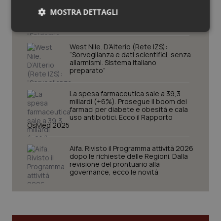
“Epidemia più veloce della risposta”.
MOSTRA DETTAGLI
Quasi 4mila casi e 1.801 morti
Necessari
Statistici
Marketing
West Nile. D’Alterio (Rete IZS):
“Sorveglianza e dati scientifici, senza
allarmismi. Sistema italiano
preparato”
La spesa farmaceutica sale a 39,3
miliardi (+6%). Prosegue il boom dei
Necessari
Statistici
Marketing
farmaci per diabete e obesità e cala
uso antibiotici. Ecco il Rapporto
I cookie necessari contribuiscono a rendere fruibile il
OsMed 2025
sito web abilitandone funzionalità di base quali la
navigazione sulle pagine e l'accesso alle aree
protette del sito. Il sito web non è in grado di
Aifa. Rivisto il Programma attività 2026
funzionare correttamente senza questi cookie.
dopo le richieste delle Regioni. Dalla
revisione del prontuario alla
Nome
Fornitore
/
Dominio
Scaden
governance, ecco le novità
VISITOR_PRIVACY_METADATA
5 mesi
YouTube
settim
.youtube.com