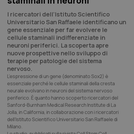
staminali in neuroni
I ricercatori dell’Istituto Scientifico
Scienza e Farmaci
Universitario San Raffaele identificano un
gene essenziale per far evolvere le
Studi e Analisi
cellule staminali indifferenziate in
neuroni periferici. La scoperta apre
Lettere al direttore
nuove prospettive nello sviluppo di
terapie per patologie del sistema
Edizioni Regionali
nervoso.
QS Pro
L’espressione di un gene (denominato Sox2) è
essenziale perché le cellule staminali della cresta
neurale evolvano in neuroni del sistema nervoso
Professionisti Sanitari.AI
periferico. È quanto hanno scoperto ricercatori del
Sanford-Burnham Medical Research Institute di La
Abruzzo
QS Pro Gold
Jolla, in California, in collaborazione con i ricercatori
dell’Istituto Scientifico Universitario San Raffaele di
QS Club
Newsletter
Basilicata
Artrite & artrosi
Milano.
Lo studio, pubblicati sulla rivista Cell Stem Cell,