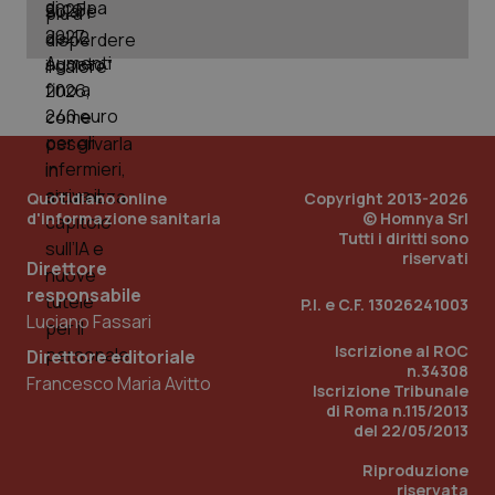
Quotidiano online
Copyright 2013-2026
d'informazione sanitaria
© Homnya Srl
Tutti i diritti sono
riservati
Direttore
_ga_KM60CM4NPH
.quotidianosanita.it
1 anno
mes
responsabile
P.I. e C.F. 13026241003
Luciano Fassari
Iscrizione al ROC
Direttore editoriale
n.34308
Francesco Maria Avitto
Iscrizione Tribunale
di Roma n.115/2013
del 22/05/2013
Riproduzione
Fornitore
/
riservata
Nome
Scadenza
Descrizion