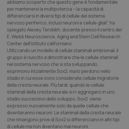
abbiamo scoperto che questo gene è fondamentale
per mantenere la multipotenza – la capacità di
Piemonte
HIV
differenziarsi in diversi tipi di cellule del sistema
nervoso periferico, inclusi neuroni e cellule gliali", ha
Provincia Autonoma di Bolzano
Infezioni & Febbre
spiegato Alexey Terskikh, docente presso il centro del
E. Webb Neuroscience, Aging and Stem Cell Research
Provincia Autonoma di Trento
Ipertensione & Scompenso
Center dell’istituto californiano.
Utilizzando un modello di cellule staminali embrionali, il
Puglia
Malattie rare
gruppo è riuscito a dimostrare che le cellule staminali
nel sistema nervoso che si sta sviluppando,
Sardegna
Malattia di Crohn & Rettocolite Ulcerosa
esprimono inizialmente Sox2, ma lo perdono nello
stadio in cui esse sono considerate cellule migratorie
Sicilia
Neuroscienze & patologie neurodegenerative
della cresta neurale. Più tardi, quando le cellule
staminali della cresta neurale si ri-aggregano in uno
stadio successivo dello sviluppo, Sox2 viene
Toscana
Obesità
espresso nuovamente solo da quelle cellule che
diventeranno neuroni. Le staminali della cresta neurale
Umbria
Oftalmologia
che rimangono prive di Sox2 si differenziano in altri tipi
di cellule ma non diventano mai neuroni.