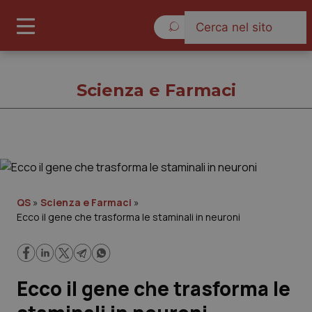
Venerdì 7 Agosto 2026
Scienza e Farmaci
Scienza e Farmaci
Cronache
QS
»
Scienza e Farmaci
»
Ecco il gene che trasforma le staminali in neuroni
Governo e Parlamento
Regioni e Asl
Ecco il gene che trasforma le
Lavoro e Professioni