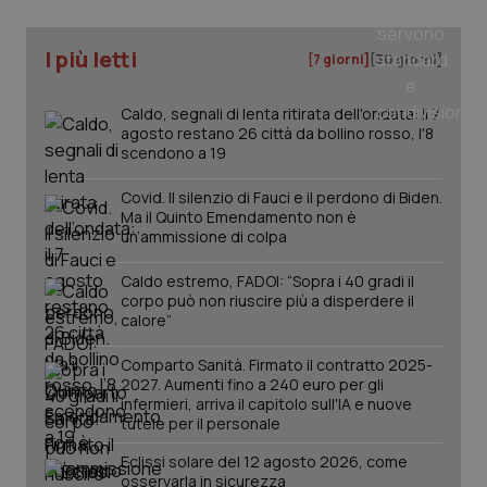
I più letti
[7 giorni]
[30 giorni]
Caldo, segnali di lenta ritirata dell'ondata: il 7
agosto restano 26 città da bollino rosso, l'8
scendono a 19
Covid. Il silenzio di Fauci e il perdono di Biden.
Ma il Quinto Emendamento non è
un’ammissione di colpa
Caldo estremo, FADOI: “Sopra i 40 gradi il
corpo può non riuscire più a disperdere il
calore”
PHPSESSID
Sessio
PHP.net
Comparto Sanità. Firmato il contratto 2025-
www.quotidianosanita.it
2027. Aumenti fino a 240 euro per gli
infermieri, arriva il capitolo sull'IA e nuove
tutele per il personale
Eclissi solare del 12 agosto 2026, come
osservarla in sicurezza