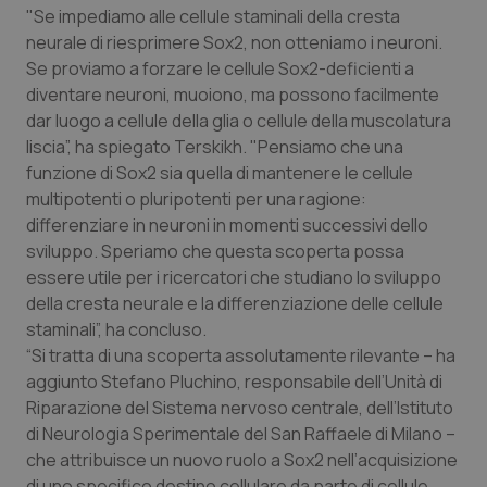
Valle D’Aosta
Oncodermatologia
"Se impediamo alle cellule staminali della cresta
neurale di riesprimere Sox2, non otteniamo i neuroni.
Veneto
Oncoematologia
Se proviamo a forzare le cellule Sox2-deficienti a
diventare neuroni, muoiono, ma possono facilmente
Oncologia & Nutrizione
dar luogo a cellule della glia o cellule della muscolatura
liscia”, ha spiegato Terskikh. "Pensiamo che una
Psoriasi & pelle
funzione di Sox2 sia quella di mantenere le cellule
multipotenti o pluripotenti per una ragione:
differenziare in neuroni in momenti successivi dello
Quotidiano Cardiologia
sviluppo. Speriamo che questa scoperta possa
essere utile per i ricercatori che studiano lo sviluppo
Quotidiano Chirurgia
della cresta neurale e la differenziazione delle cellule
staminali”, ha concluso.
Quotidiano Oncologia
“Si tratta di una scoperta assolutamente rilevante – ha
aggiunto Stefano Pluchino, responsabile dell’Unità di
Quotidiano Pediatria
Riparazione del Sistema nervoso centrale, dell’Istituto
di Neurologia Sperimentale del San Raffaele di Milano –
Rene & patologie urogenitali
che attribuisce un nuovo ruolo a Sox2 nell’acquisizione
di uno specifico destino cellulare da parte di cellule