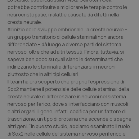
Calabria
Asma & BPCO
potrebbe contribuire a migliorare le terapie contro le
neurocristopatie, malattie causate da difetti nella
Campania
Car-T
cresta neurale.
All'inizio dello sviluppo embrionale, la cresta neurale –
Emilia-Romagna
Colesterolo & coronaropatie
un gruppo transitorio di cellule staminali non ancora
differenziate – dà luogo a diverse parti del sistema
nervoso, oltre che ad altri tessuti. Finora, tuttavia, si
Friuli Venezia Giulia
Dermatite Atopica
sapeva ben poco su quali siano le determinanti che
indirizzano le staminali a differenziarsi in neuroni
Lazio
Diabete & glucometri
piuttosto che in altri tipi cellulari.
Il team ha ora scoperto che proprio l'espressione di
Liguria
Disturbi dell’umore
Sox2 mantiene il potenziale delle cellule staminali della
cresta neurale di differenziare in neuroni nel sistema
Lombardia
Dolore
nervoso periferico, dove si interfacciano con muscoli
e altri organi. Il gene, infatti, codifica per un fattore di
Marche
Donna & Salute
trascrizione, un tipo di proteina che accende o spegne
altri geni. "In questo studio, abbiamo esaminato il ruolo
Molise
Epatiti
di Sox2 nelle cellule del sistema nervoso periferico e