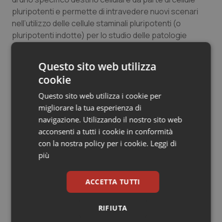
Salute orale & impianti
pluripotenti e permette di intravedere nuovi scenari
nell’utilizzo delle cellule staminali pluripotenti (o
pluripotenti indotte) per lo studio delle patologie
Sangue & coagulazione
ereditarie del sistema nervoso”.
Tiroide
Questo sito web utilizza
cookie
06 Maggio 2011
Tumore al seno
© Riproduzione riservata
Questo sito web utilizza i cookie per
migliorare la tua esperienza di
Tumore ovarico
navigazione. Utilizzando il nostro sito web
acconsenti a tutti i cookie in conformità
Tumori del Polmone & Testa Collo
con la nostra policy per i cookie.
Leggi di
più
Tumori gastrointestinali
Potrebbe interessarti in
ACCETTA TUTTI
Scienza e Farmaci
Ulcera & Reflusso
RIFIUTA
Vaccini
Ebola in Congo. Oms e Africa Cdc: