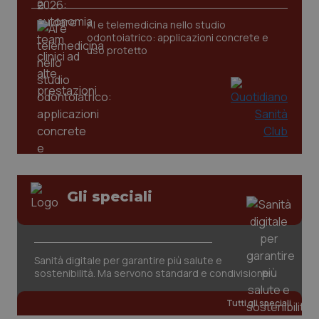
AI e telemedicina nello studio
tracking-sites-ironfish-
www.quotidianosanita.it
4
odontoiatrico: applicazioni concrete e
tracking-enable
settim
uso protetto
2 gior
tracking-sites-ironfish-
www.quotidianosanita.it
4
session-id
settim
2 gior
Gli speciali
_ga
1 anno
Google LLC
mes
.quotidianosanita.it
Sanità digitale per garantire più salute e
sostenibilità. Ma servono standard e condivisione
Tutti gli speciali