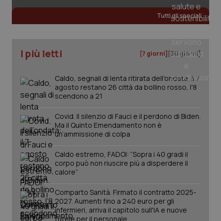
Tutti gli speciali
tracking-sites-ironfish-
www.quotidianosanita.it
4
tracking-enable
settim
2 gior
I più letti
[7 giorni]
[30 giorni]
Caldo, segnali di lenta ritirata dell'ondata: il 7
agosto restano 26 città da bollino rosso, l'8
tracking-sites-ironfish-
www.quotidianosanita.it
4
scendono a 21
session-id
settim
2 gior
Covid. Il silenzio di Fauci e il perdono di Biden.
Ma il Quinto Emendamento non è
un’ammissione di colpa
_ga
1 anno
Google LLC
Caldo estremo, FADOI: “Sopra i 40 gradi il
mes
.quotidianosanita.it
corpo può non riuscire più a disperdere il
calore”
Comparto Sanità. Firmato il contratto 2025-
2027. Aumenti fino a 240 euro per gli
infermieri, arriva il capitolo sull'IA e nuove
tutele per il personale