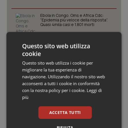
Valle D’Aosta
Oncodermatologia
Veneto
Oncoematologia
Ebola in Congo. Oms e Africa Cdc:
“Epidemia più veloce della risposta”.
Quasi 4mila casi e 1.801 morti
Oncologia & Nutrizione
West Nile. D’Alterio (Rete IZS):
Questo sito web utilizza
Psoriasi & pelle
“Sorveglianza e dati scientifici, senza
allarmismi. Sistema italiano
cookie
preparato”
Quotidiano Cardiologia
Questo sito web utilizza i cookie per
migliorare la tua esperienza di
La spesa farmaceutica sale a 39,3
miliardi (+6%). Prosegue il boom dei
Quotidiano Chirurgia
navigazione. Utilizzando il nostro sito web
farmaci per diabete e obesità e cala
acconsenti a tutti i cookie in conformità
uso antibiotici. Ecco il Rapporto
OsMed 2025
Quotidiano Oncologia
con la nostra policy per i cookie.
Leggi di
più
Aifa. Rivisto il Programma attività 2026
Quotidiano Pediatria
dopo le richieste delle Regioni. Dalla
revisione del prontuario alla
ACCETTA TUTTI
governance, ecco le novità
Rene & patologie urogenitali
RIFIUTA