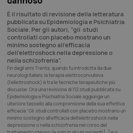
dannoso
È il risultato di revisione della letteratura
Scienza e Farmaci
pubblicata su Epidemiologia e Psichiatria
Sociale. Per gli autori, “gli studi
Studi e Analisi
controllati con placebo mostrano un
minimo sostegno all’efficacia
Lettere al direttore
dell’elettroshock nella depressione o
nella schizofrenia”.
Edizioni Regionali
Fin dagli anni Trenta, quando fu introdotta da due
neurologi italiani, la terapia elettroconvulsiva
QS Pro
(l’ellettroshock) è tra le tecniche terapeutiche più
discusse. Ora una revisione di 112 studi pubblicata su
Professionisti Sanitari.AI
Epidemiologia e Psichiatria Sociale aggiunge un
ulteriore tassello alla comprensione della sua effettiva
Abruzzo
QS Pro Gold
efficacia.“Gli studi controllati con placebo mostrano un
minimo sostegno all’efficacia dell’elettroshock nella
QS Club
Newsletter
Basilicata
Artrite & artrosi
depressione o nella schizofrenia nel corso del
trattamento stesso (e solo in alcuni pazienti […] e a