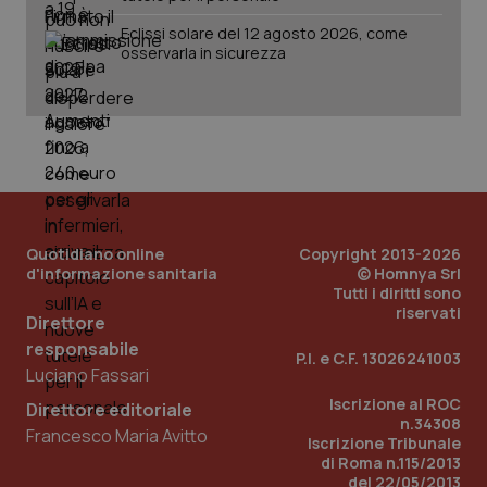
Eclissi solare del 12 agosto 2026, come
osservarla in sicurezza
Quotidiano online
Copyright 2013-2026
d'informazione sanitaria
© Homnya Srl
Tutti i diritti sono
riservati
Direttore
responsabile
P.I. e C.F. 13026241003
Luciano Fassari
PHPSESSID
Sessio
PHP.net
Iscrizione al ROC
www.quotidianosanita.it
Direttore editoriale
n.34308
Francesco Maria Avitto
Iscrizione Tribunale
di Roma n.115/2013
del 22/05/2013