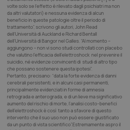
Calabria
Asma & BPCO
volte solo se l’effetto è rilevato dagli psichiatri ma non
da altri valutatori) e nessuna evidenza di alcun
Campania
Car-T
beneficio in queste patologie oltre il periodo di
trattamento”, scrivono gli autori, John Read
dell’Università di Auckland e Richard Bentall
Emilia-Romagna
Colesterolo & coronaropatie
dell’Università di Bangor nel Galles. “Al momento –
aggiungono – non vi sono studi controllati con placebo
Friuli Venezia Giulia
Dermatite Atopica
che valutino l’efficacia dell’elettroshock nel prevenire il
suicidio, né evidenze convincenti di studi di altro tipo
Lazio
Diabete & glucometri
che possano sostenere questa ipotesi”.
Pertanto, precisano: “data la forte evidenza di danni
Liguria
Disturbi dell’umore
cerebrali persistenti, e in alcuni casi permanenti,
principalmente evidenziati in forme di amnesia
Lombardia
Dolore
retrograda e anterograda, e di un lieve ma significativo
aumento del rischio di morte, l’analisi costo-benefici
Marche
Donna & Salute
dell’elettroshock è così tanto a sfavore di questo
intervento che il suo uso non può essere giustificato
da un punto di vista scientifico”.Estremamente aspro il
Molise
Epatiti