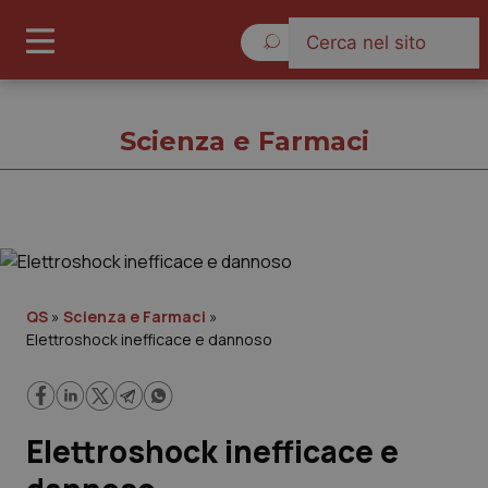
Venerdì 7 Agosto 2026
Scienza e Farmaci
Scienza e Farmaci
Cronache
QS
»
Scienza e Farmaci
»
Elettroshock inefficace e dannoso
Governo e Parlamento
Regioni e Asl
Elettroshock inefficace e
Lavoro e Professioni