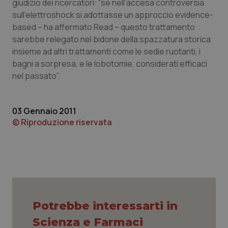
giudizio dei ricercatori: “se nell’accesa controversia
sull’elettroshock si adottasse un approccio evidence-
Piemonte
HIV
based – ha affermato Read – questo trattamento
sarebbe relegato nel bidone della spazzatura storica
Provincia Autonoma di Bolzano
Infezioni & Febbre
insieme ad altri trattamenti come le sedie ruotanti, i
bagni a sorpresa, e le lobotomie, considerati efficaci
Provincia Autonoma di Trento
Ipertensione & Scompenso
nel passato”.
Puglia
Malattie rare
03 Gennaio 2011
© Riproduzione riservata
Sardegna
Malattia di Crohn & Rettocolite Ulcerosa
Sicilia
Neuroscienze & patologie neurodegenerative
Toscana
Obesità
Umbria
Oftalmologia
Potrebbe interessarti in
Scienza e Farmaci