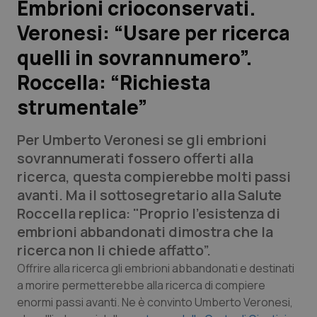
Embrioni crioconservati.
Veronesi: “Usare per ricerca
Scienza e Farmaci
quelli in sovrannumero”.
Studi e Analisi
Roccella: “Richiesta
strumentale”
Lettere al direttore
Per Umberto Veronesi se gli embrioni
Edizioni Regionali
sovrannumerati fossero offerti alla
ricerca, questa compierebbe molti passi
QS Pro
avanti. Ma il sottosegretario alla Salute
Roccella replica: "Proprio l'esistenza di
Professionisti Sanitari.AI
embrioni abbandonati dimostra che la
ricerca non li chiede affatto”.
Abruzzo
QS Pro Gold
Offrire alla ricerca gli embrioni abbandonati e destinati
a morire permetterebbe alla ricerca di compiere
QS Club
Newsletter
Basilicata
Artrite & artrosi
enormi passi avanti. Ne è convinto Umberto Veronesi,