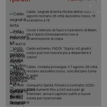
_ga
1 anno
Google LLC
mes
.quotidianosanita.it
Caldo, segnali di lenta ritirata dell'ondata: il 7
agosto restano 26 città da bollino rosso, l'8
scendono a 19
Covid. Il silenzio di Fauci e il perdono di Biden.
Ma il Quinto Emendamento non è
un’ammissione di colpa
Caldo estremo, FADOI: “Sopra i 40 gradi il
corpo può non riuscire più a disperdere il
calore”
Caldo, l’ondata prosegue. Il 7 agosto 26 città
restano da bollino rosso, solo Bolzano torna
in giallo
Comparto Sanità. Firmato il contratto 2025-
2027. Aumenti fino a 240 euro per gli
infermieri, arriva il capitolo sull'IA e nuove
tutele per il personale