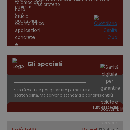
settim
www.quotidianosanita.it
uso protetto
Gli speciali
tracking-sites-ironfish-
www.quotidianosanita.it
4
tracking-enable
settim
2 gior
Sanità digitale per garantire più salute e
sostenibilità. Ma servono standard e condivisione
tracking-sites-ironfish-
www.quotidianosanita.it
4
Tutti gli speciali
session-id
settim
2 gior
I più letti
[7 giorni]
[30 giorni]