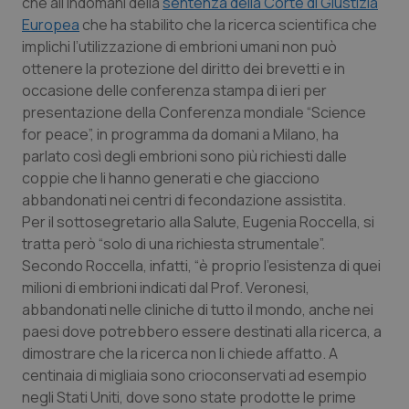
che all'indomani della
sentenza della Corte di Giustizia
Calabria
Asma & BPCO
Europea
che ha stabilito che la ricerca scientifica che
implichi l’utilizzazione di embrioni umani non può
Campania
Car-T
ottenere la protezione del diritto dei brevetti e in
occasione delle conferenza stampa di ieri per
Emilia-Romagna
Colesterolo & coronaropatie
presentazione della Conferenza mondiale “Science
for peace”, in programma da domani a Milano, ha
Friuli Venezia Giulia
Dermatite Atopica
parlato così degli embrioni sono più richiesti dalle
coppie che li hanno generati e che giacciono
abbandonati nei centri di fecondazione assistita.
Lazio
Diabete & glucometri
Per il sottosegretario alla Salute, Eugenia Roccella, si
tratta però “solo di una richiesta strumentale”.
Liguria
Disturbi dell’umore
Secondo Roccella, infatti, “è proprio l'esistenza di quei
milioni di embrioni indicati dal Prof. Veronesi,
Lombardia
Dolore
abbandonati nelle cliniche di tutto il mondo, anche nei
paesi dove potrebbero essere destinati alla ricerca, a
Marche
Donna & Salute
dimostrare che la ricerca non li chiede affatto. A
centinaia di migliaia sono crioconservati ad esempio
Molise
Epatiti
negli Stati Uniti, dove sono state prodotte le prime