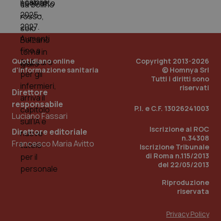
PHPSESSID
Sessio
PHP.net
www.quotidianosanita.it
Quotidiano online
Copyright 2013-2026
d'informazione sanitaria
© Homnya Srl
Tutti i diritti sono
riservati
Direttore
responsabile
P.I. e C.F. 13026241003
Luciano Fassari
Iscrizione al ROC
Direttore editoriale
n.34308
Francesco Maria Avitto
Iscrizione Tribunale
di Roma n.115/2013
del 22/05/2013
Riproduzione
riservata
Privacy Policy
_ga_KM60CM4NPH
.quotidianosanita.it
1 anno