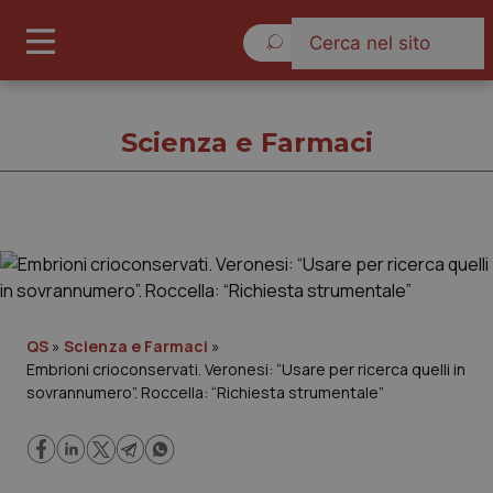
Domenica 9 Agosto 2026
Scienza e Farmaci
Scienza e Farmaci
Cronache
QS
»
Scienza e Farmaci
»
Embrioni crioconservati. Veronesi: “Usare per ricerca quelli in
Governo e Parlamento
sovrannumero”. Roccella: “Richiesta strumentale”
Regioni e Asl
Lavoro e Professioni