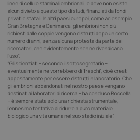
linee di cellule staminali embrionali, e dove non esiste
Piemonte
HIV
alcun divieto a questo tipo di studi, finanziati da fondi
privati e statali. In altri paesi europei, come ad esempio
Gran Bretagna e Danimarca, gli embrioni non più
Provincia Autonoma di Bolzano
Infezioni & Febbre
richiesti dalle coppie vengono distrutti dopo un certo
numero di anni, senza alcuna protesta da parte dei
Provincia Autonoma di Trento
Ipertensione & Scompenso
ricercatori, che evidentemente non ne rivendicano
l'uso”.
Puglia
Malattie rare
“Gli scienziati – secondo il sottosegretario –
eventualmente ne vorrebbero di ‘freschi’, cioè creati
Sardegna
Malattia di Crohn & Rettocolite Ulcerosa
appositamente per essere distrutti in laboratorio. Che
gli embrioni abbandonati nel nostro paese vengano
Sicilia
Neuroscienze & patologie neurodegenerative
destinati ai laboratori di ricerca – ha concluso Roccella
– è sempre stata solo una richiesta strumentale,
Toscana
Obesità
l'ennesimo tentativo di ridurre a puro materiale
biologico una vita umana nel suo stadio iniziale”.
Umbria
Oftalmologia