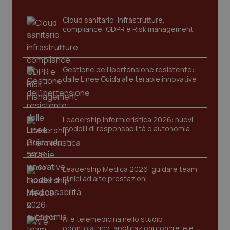
sito web abilitandone funzionalità di base quali la
navigazione sulle pagine e l'accesso alle aree
Cloud sanitario: infrastrutture,
protette del sito. Il sito web non è in grado di
compliance, GDPR e Risk management
funzionare correttamente senza questi cookie.
Nome
Fornitore
/
Dominio
Scaden
VISITOR_PRIVACY_METADATA
5 mesi
YouTube
settim
.youtube.com
Gestione dell'Ipertensione resistente:
dalle Linee Guida alle terapie innovative
Leadership Infermieristica 2026: nuovi
modelli di responsabilità e autonomia
Leadership Medica 2026: guidare team
clinici ad alte prestazioni
AI e telemedicina nello studio
CookieScriptConsent
5 mesi
CookieScript
odontoiatrico: applicazioni concrete e