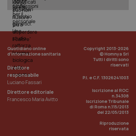
Nome
Fornitore
/
Dominio
Scadenza
Des
_ga_0VMQEQKQ1N
.quotidianosanita.it
1 anno 1
Questo
mese
cookie
VISITOR_INFO1_LIVE
5 mesi 4
Que
Google LLC
viene
settimane
imp
.youtube.com
utilizzato
You
da Google
ten
Analytics
pre
per
del
mantener
vid
lo stato
inco
della
può
Quotidiano online
Copyright 2013-2026
sessione.
det
d'informazione sanitaria
© Homnya Srl
vis
Tutti i diritti sono
web
uti
riservati
Direttore
nuo
ver
responsabile
dell
P.I. e C.F. 13026241003
You
Luciano Fassari
__Secure-YNID
.youtube.com
5 mesi 4
Que
Iscrizione al ROC
Direttore editoriale
settimane
imp
n.34308
You
Francesco Maria Avitto
Iscrizione Tribunale
ten
di Roma n.115/2013
pre
del
del 22/05/2013
vid
inco
Riproduzione
può
det
riservata
vis