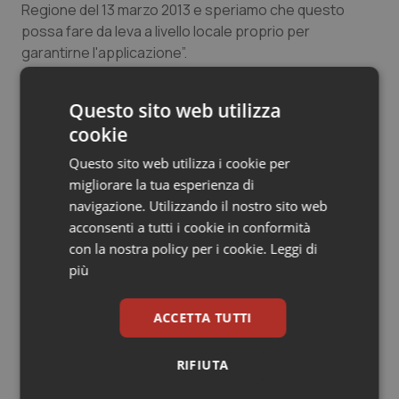
Regione del 13 marzo 2013 e speriamo che questo
possa fare da leva a livello locale proprio per
garantirne l'applicazione”.
L'accordo Stato Regioni del 13 marzo 2013, lo si ricorsa,
Questo sito web utilizza
è relativo alla “definizione dei percorsi regionali o
cookie
interregionali di assistenza per le persone affette da
MEC”. La Carta verrà presentata anche al congresso
Questo sito web utilizza i cookie per
mondiale della World Federation of Haemophi che si
migliorare la tua esperienza di
terrà a Glasgow la prossima settimana e “la
navigazione. Utilizzando il nostro sito web
soddisfazione è duplice perché la Carta dei diritti verrà
acconsenti a tutti i cookie in conformità
presentata come una best practice tutta italiana, che
con la nostra policy per i cookie.
Leggi di
ha visto ancora una volta la collaborazione fattiva di
più
istituzioni, clinici e organizzazioni di pazienti”, ha
aggiunto
Francesco Scopesi
, Amministratore
ACCETTA TUTTI
Delegato di Shire Italia.
RIFIUTA
La Carta dei Diritti della Persona con Emofilia è
suscettibile di future revisioni e potrà essere