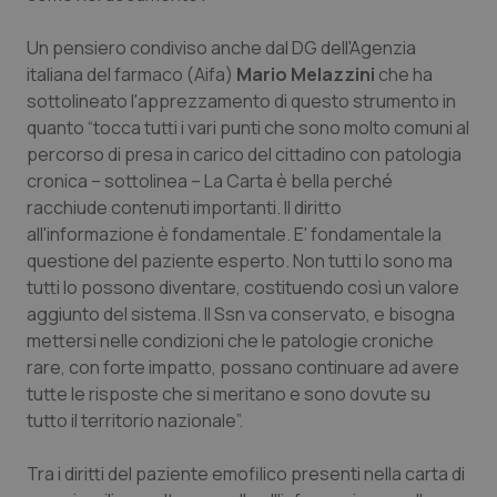
Valle D’Aosta
Oncodermatologia
Un pensiero condiviso anche dal DG dell'Agenzia
Veneto
Oncoematologia
italiana del farmaco (Aifa)
Mario Melazzini
che ha
sottolineato l'apprezzamento di questo strumento in
Oncologia & Nutrizione
quanto “tocca tutti i vari punti che sono molto comuni al
percorso di presa in carico del cittadino con patologia
Psoriasi & pelle
cronica – sottolinea – La Carta è bella perché
racchiude contenuti importanti. Il diritto
Quotidiano Cardiologia
all'informazione è fondamentale. E' fondamentale la
questione del paziente esperto. Non tutti lo sono ma
tutti lo possono diventare, costituendo così un valore
Quotidiano Chirurgia
aggiunto del sistema. Il Ssn va conservato, e bisogna
mettersi nelle condizioni che le patologie croniche
Quotidiano Oncologia
rare, con forte impatto, possano continuare ad avere
tutte le risposte che si meritano e sono dovute su
Quotidiano Pediatria
tutto il territorio nazionale”.
Rene & patologie urogenitali
Tra i diritti del paziente emofilico presenti nella carta di