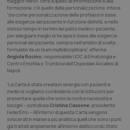
maggior rilievo, oltre a quello all'informazione e alla
Salute orale & impianti
formazione, c'è quello della personalizzazione, intesa
“sia come personalizzazione della profilassi in base
Sangue & coagulazione
alle esigenze del paziente in funzione dell'età, e nello
stesso tempo in termini del patto medico-paziente,
per adeguare meglio la terapia in base alle esigenze
Tiroide
personali del paziente, sempre nell'ambito di scelte
formulate da un team multidisciplinare”, afferma
Tumore al seno
Angiola Rocino
, responsabile UOC di Ematologia e
Centro Emofilia e Trombosi dell'Ospedale Ascalesi di
Tumore ovarico
Napoli.
Tumori del Polmone & Testa Collo
“La Carta è stata creata in sinergia con pazienti e
medici e vogliamo condividerla con le Istituzioni per
Tumori gastrointestinali
presentare quelle che sono le nostre necessità e
bisogni – sottolinea
Cristina Cassone
, presidente
Ulcera & Reflusso
FederEmo – All'interno di questa Carta vengono
sviscerati in maniera più analitica quelli che sono i punti
già trattati ampiamente all'interno dell'Accordo Stato
Vaccini