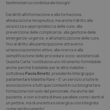
testimonianza condivisa dei bisogni”.
Piemonte
HIV
Dai diritti all'informazione e alla formazione,
all'educazione terapeutica, ma anche il diritto alla
Provincia Autonoma di Bolzano
Infezioni & Febbre
sicurezza e appropriatezza delle cure, alla
prevenzione delle complicanze, alla gestione delle
Provincia Autonoma di Trento
Ipertensione & Scompenso
emergenze-urgenze, e all'umanizzazione delle cure,
fino al diritto alla partecipazione attraverso
Puglia
Malattie rare
un'associazionismo attivo, alla ricerca e alla
semplificazione delle procedure socio-assistenziali.
Sardegna
Malattia di Crohn & Rettocolite Ulcerosa
Questa Carta “costituisce uno strumento formidabile
anche perché traslabile per le altre malattie –
Sicilia
Neuroscienze & patologie neurodegenerative
sottolinea
Paola Binetti
, presidente Intergruppo
parlamentare Malattie Rare – E' un servizio a tutte le
Toscana
Obesità
associazioni e a tutti quei contesti in cui bisogna fare
formazione non solo del personale, ma anche del
paziente, e non si tratta di linee parallele come i denti di
Umbria
Oftalmologia
un pettine, ma di una lettura sinergica così integrata
come nel documento”.