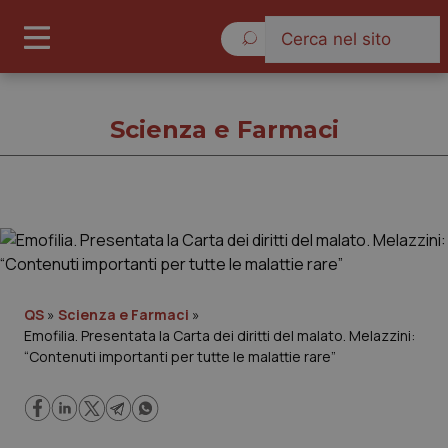
Giovedì 6 Agosto 2026
Scienza e Farmaci
Scienza e Farmaci
Cronache
QS
»
Scienza e Farmaci
»
Emofilia. Presentata la Carta dei diritti del malato. Melazzini:
Governo e Parlamento
“Contenuti importanti per tutte le malattie rare”
Regioni e Asl
Lavoro e Professioni