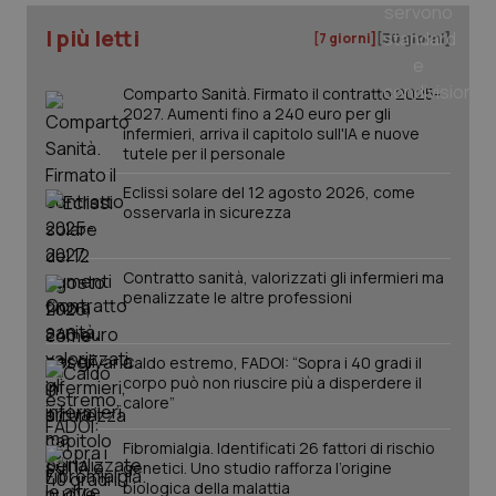
I più letti
[7 giorni]
[30 giorni]
Comparto Sanità. Firmato il contratto 2025-
2027. Aumenti fino a 240 euro per gli
infermieri, arriva il capitolo sull'IA e nuove
tutele per il personale
Eclissi solare del 12 agosto 2026, come
osservarla in sicurezza
_ga_KM60CM4NPH
.quotidianosanita.it
1 anno
Contratto sanità, valorizzati gli infermieri ma
mes
penalizzate le altre professioni
Caldo estremo, FADOI: “Sopra i 40 gradi il
corpo può non riuscire più a disperdere il
calore”
Fibromialgia. Identificati 26 fattori di rischio
genetici. Uno studio rafforza l’origine
Fornitore
/
Nome
Scadenza
Descrizion
biologica della malattia
Dominio