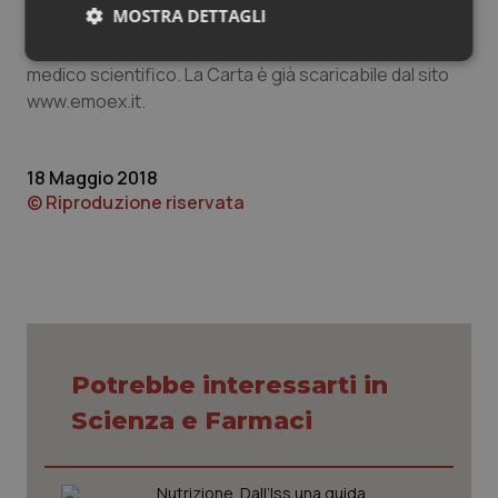
MOSTRA DETTAGLI
modificata nel corso del tempo in funzione dei risultati
raggiunti e degli avanzamenti in campo terapeutico e
Necessari
Statistici
Marketing
medico scientifico. La Carta è già scaricabile dal sito
www.emoex.it.
18 Maggio 2018
© Riproduzione riservata
Necessari
Statistici
Marketing
I cookie necessari contribuiscono a rendere fruibile il
sito web abilitandone funzionalità di base quali la
navigazione sulle pagine e l'accesso alle aree
protette del sito. Il sito web non è in grado di
funzionare correttamente senza questi cookie.
Nome
Fornitore
/
Dominio
Scaden
Potrebbe interessarti in
VISITOR_PRIVACY_METADATA
5 mesi
YouTube
settim
.youtube.com
Scienza e Farmaci
Nutrizione. Dall’Iss una guida