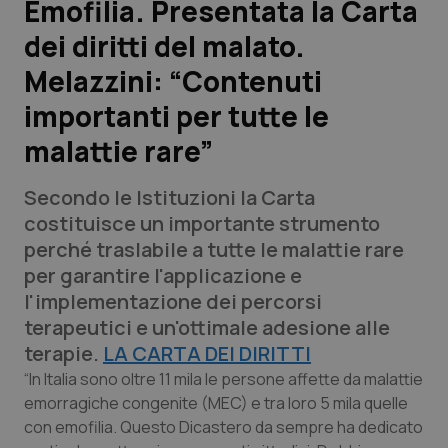
Emofilia. Presentata la Carta
dei diritti del malato.
Scienza e Farmaci
Melazzini: “Contenuti
Studi e Analisi
importanti per tutte le
malattie rare”
Lettere al direttore
Secondo le Istituzioni la Carta
Edizioni Regionali
costituisce un importante strumento
perché traslabile a tutte le malattie rare
QS Pro
per garantire l'applicazione e
l'implementazione dei percorsi
Professionisti Sanitari.AI
terapeutici e un'ottimale adesione alle
terapie.
LA CARTA DEI DIRITTI
Abruzzo
QS Pro Gold
“In Italia sono oltre 11 mila le persone affette da malattie
emorragiche congenite (MEC) e tra loro 5 mila quelle
QS Club
Newsletter
Basilicata
Artrite & artrosi
con emofilia. Questo Dicastero da sempre ha dedicato