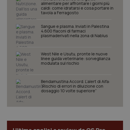
alimentare per affrontare i giorni più
caldi: come idratarsi e cosa portare in
tavola a Ferragosto
Sangue e plasma. Inviati in Palestina
4.600 flaconi di farmaci
plasmaderivati nella zona di Nablus
West Nile e Usutu, pronte le nuove
linee guida veterinarie: sorveglianza
modulata sul rischio
CookieScriptConsent
5 mesi
CookieScript
settim
www.quotidianosanita.it
Bendamustina Accord. L’alert di Aifa:
“Rischio di errori in diluizione con
dosaggio 10 volte superiore”