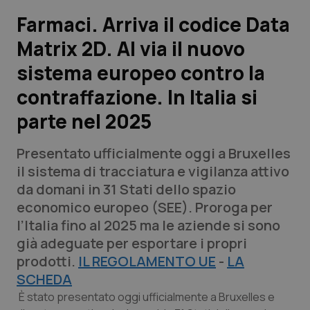
Farmaci. Arriva il codice Data
Scienza e Farmaci
Matrix 2D. Al via il nuovo
sistema europeo contro la
Studi e Analisi
contraffazione. In Italia si
Lettere al direttore
parte nel 2025
Edizioni Regionali
Presentato ufficialmente oggi a Bruxelles
il sistema di tracciatura e vigilanza attivo
QS Pro
da domani in 31 Stati dello spazio
economico europeo (SEE). Proroga per
Professionisti Sanitari.AI
l’Italia fino al 2025 ma le aziende si sono
già adeguate per esportare i propri
Abruzzo
QS Pro Gold
prodotti.
IL REGOLAMENTO UE
-
LA
SCHEDA
QS Club
Newsletter
Basilicata
Artrite & artrosi
È stato presentato oggi ufficialmente a Bruxelles e