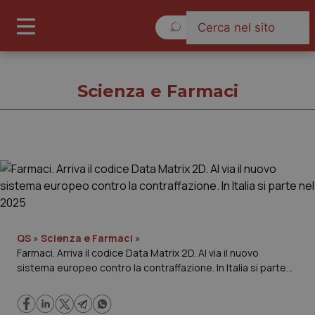
Sabato 8 Agosto 2026
Scienza e Farmaci
Scienza e Farmaci
Cronache
Governo e Parlamento
QS
»
Scienza e Farmaci
»
Farmaci. Arriva il codice Data Matrix 2D. Al via il nuovo
sistema europeo contro la contraffazione. In Italia si parte
Regioni e Asl
nel 2025
Lavoro e Professioni