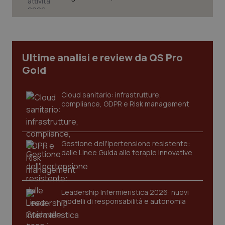
Necessari
Statistici
Marketing
I cookie necessari contribuiscono a rendere fruibile il
sito web abilitandone funzionalità di base quali la
navigazione sulle pagine e l'accesso alle aree
Ultime analisi e review da QS Pro
protette del sito. Il sito web non è in grado di
funzionare correttamente senza questi cookie.
Gold
Nome
Fornitore
/
Dominio
Scaden
Cloud sanitario: infrastrutture,
VISITOR_PRIVACY_METADATA
5 mesi
YouTube
settim
compliance, GDPR e Risk management
.youtube.com
Gestione dell'Ipertensione resistente:
dalle Linee Guida alle terapie innovative
Leadership Infermieristica 2026: nuovi
modelli di responsabilità e autonomia