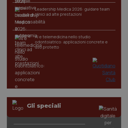
Leadership Medica 2026: guidare team
clinici ad alte prestazioni
CookieScriptConsent
5 mesi
CookieScript
settim
www.quotidianosanita.it
AI e telemedicina nello studio
odontoiatrico: applicazioni concrete e
uso protetto
tracking-sites-ironfish-
www.quotidianosanita.it
4
tracking-enable
settim
2 gior
Gli speciali
tracking-sites-ironfish-
www.quotidianosanita.it
4
session-id
settim