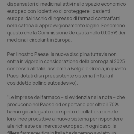
dispensatori di medicinali attivi nello spazio economico
Piemonte
HIV
europeo con l’obiettivo di proteggere i pazienti
europei dal rischio di ingresso di farmaci contraffatti
nella catena di approvvigionamento legale. Fenomeno
Provincia Autonoma di Bolzano
Infezioni & Febbre
questo che la Commissione Ue quota nello 0,005% dei
medicinali circolanti in Europa.
Provincia Autonoma di Trento
Ipertensione & Scompenso
Per il nostro Paese, la nuova disciplina tuttavia non
Puglia
Malattie rare
entra in vigore in considerazione della proroga al 2025
concessa all’Italia, assieme a Belgio e Grecia, in quanto
Sardegna
Malattia di Crohn & Rettocolite Ulcerosa
Paesi dotati di un preesistente sistema (in Italia il
cosiddetto bollino autoadesivo).
Sicilia
Neuroscienze & patologie neurodegenerative
“Le imprese del farmaco – si evidenzia nella nota – che
Toscana
Obesità
producono nel Paese ed esportano per oltre il 70%
hanno già adeguato con spirito di collaborazione le
loro linee produttive al nuovo sistema per rispondere
Umbria
Oftalmologia
alle richieste del mercato europeo. In ogni caso, la
filiera farmaceutica in Italia ha da tempo avviato un