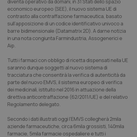
diventa operativo da domani, in 31 Stati dello spazio
Calabria
Asma & BPCO
economico europeo (SEE), il nuovo sistema UE di
contrasto alla contraffazione farmaceutica, basato
Campania
Car-T
sull’apposizione di un codice identificativo univoco a
barre bidimensionale (Datamatrix 2D). A darne notizia
Emilia-Romagna
Colesterolo & coronaropatie
in una nota congiunta Farmindustria, Assogenerici e
Aip.
Friuli Venezia Giulia
Dermatite Atopica
Tutti i farmaci con obbligo di ricetta dispensati nella UE
saranno dunque soggetti al nuovo sistema di
Lazio
Diabete & glucometri
tracciatura che consentirà la verifica di autenticità da
parte del nuovo EMVS, il sistema europeo di verifica
Liguria
Disturbi dell’umore
dei medicinali, istituito nel 2016 in attuazione della
direttiva anticontraffazione (62/2011/UE) e del relativo
Lombardia
Dolore
Regolamento delegato.
Marche
Donna & Salute
Secondo i dati illustrati oggi l’EMVS collegherà 2mila
aziende farmaceutiche, circa 6mila grossisti, 140mila
Molise
Epatiti
farmacie, 5mila farmacie ospedaliere e tutti i