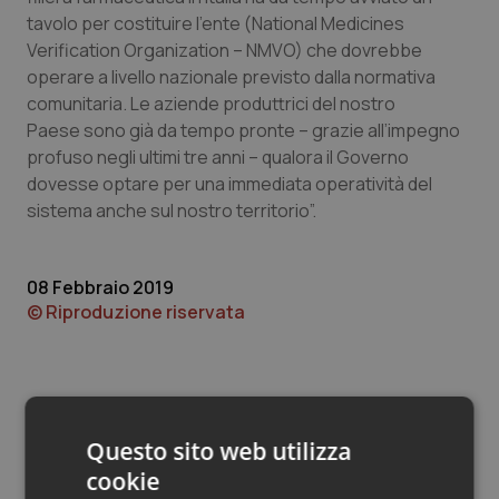
Valle D’Aosta
Oncodermatologia
tavolo per costituire l’ente (National Medicines
Verification Organization – NMVO) che dovrebbe
Veneto
Oncoematologia
operare a livello nazionale previsto dalla normativa
comunitaria. Le aziende produttrici del nostro
Oncologia & Nutrizione
Paese sono già da tempo pronte – grazie all’impegno
profuso negli ultimi tre anni – qualora il Governo
Psoriasi & pelle
dovesse optare per una immediata operatività del
sistema anche sul nostro territorio”.
Quotidiano Cardiologia
08 Febbraio 2019
Quotidiano Chirurgia
© Riproduzione riservata
Quotidiano Oncologia
Quotidiano Pediatria
Questo sito web utilizza
Rene & patologie urogenitali
cookie
Potrebbe interessarti in