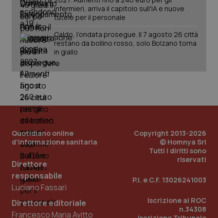
infermieri, arriva il capitolo sull'IA e nuove
tutele per il personale
Caldo, l’ondata prosegue. Il 7 agosto 26 città
restano da bollino rosso, solo Bolzano torna
in giallo
PHPSESSID
Sessio
PHP.net
www.quotidianosanita.it
Quotidiano online
Copyright 2013-2026
d'informazione sanitaria
© Homnya Srl
Tutti i diritti sono
riservati
Direttore
responsabile
P.I. e C.F. 13026241003
Luciano Fassari
Iscrizione al ROC
Direttore editoriale
n.34308
Francesco Maria Avitto
Iscrizione Tribunale