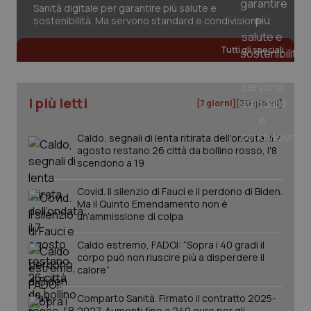
Sanità digitale per garantire più salute e
2 gior
sostenibilità. Ma servono standard e condivisione
Tutti gli speciali
_ga
1 anno
Google LLC
mes
.quotidianosanita.it
I più letti
[7 giorni]
[30 giorni]
Caldo, segnali di lenta ritirata dell'ondata: il 7
agosto restano 26 città da bollino rosso, l'8
scendono a 19
Covid. Il silenzio di Fauci e il perdono di Biden.
Ma il Quinto Emendamento non è
un’ammissione di colpa
Caldo estremo, FADOI: “Sopra i 40 gradi il
corpo può non riuscire più a disperdere il
calore”
Comparto Sanità. Firmato il contratto 2025-
2027. Aumenti fino a 240 euro per gli