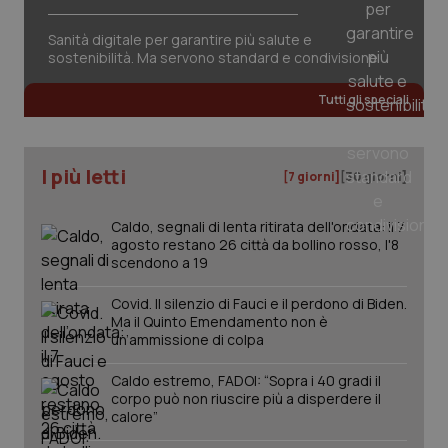
Sanità digitale per garantire più salute e
sostenibilità. Ma servono standard e condivisione
Tutti gli speciali
I più letti
[7 giorni]
[30 giorni]
Caldo, segnali di lenta ritirata dell'ondata: il 7
agosto restano 26 città da bollino rosso, l'8
scendono a 19
Covid. Il silenzio di Fauci e il perdono di Biden.
Ma il Quinto Emendamento non è
un’ammissione di colpa
Caldo estremo, FADOI: “Sopra i 40 gradi il
PHPSESSID
Sessio
PHP.net
corpo può non riuscire più a disperdere il
www.quotidianosanita.it
calore”