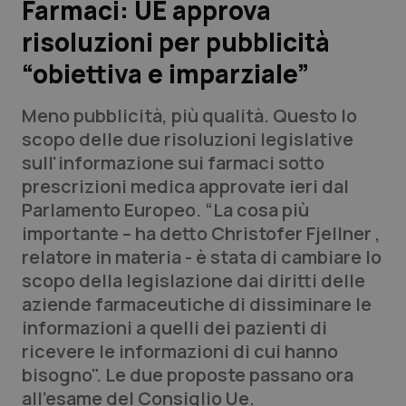
Farmaci: UE approva
risoluzioni per pubblicità
Scienza e Farmaci
“obiettiva e imparziale”
Studi e Analisi
Meno pubblicità, più qualità. Questo lo
Lettere al direttore
scopo delle due risoluzioni legislative
sull'informazione sui farmaci sotto
Edizioni Regionali
prescrizioni medica approvate ieri dal
Parlamento Europeo. “La cosa più
QS Pro
importante – ha detto Christofer Fjellner ,
relatore in materia - è stata di cambiare lo
Professionisti Sanitari.AI
scopo della legislazione dai diritti delle
aziende farmaceutiche di dissiminare le
Abruzzo
QS Pro Gold
informazioni a quelli dei pazienti di
ricevere le informazioni di cui hanno
QS Club
Newsletter
Basilicata
Artrite & artrosi
bisogno". Le due proposte passano ora
all’esame del Consiglio Ue.