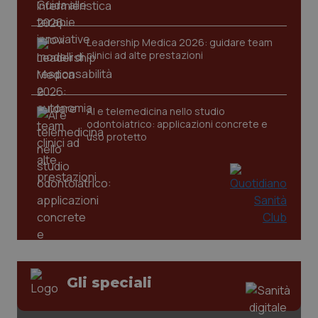
Leadership Medica 2026: guidare team
clinici ad alte prestazioni
tracking-sites-ironfish-
www.quotidianosanita.it
4
tracking-enable
settim
2 gior
AI e telemedicina nello studio
odontoiatrico: applicazioni concrete e
uso protetto
tracking-sites-ironfish-
www.quotidianosanita.it
4
session-id
settim
2 gior
_ga
1 anno
Google LLC
mes
.quotidianosanita.it
Gli speciali