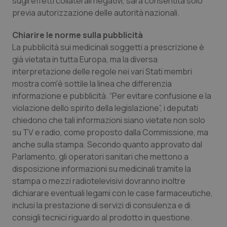
sugli effetti collaterali negativi, sarà consentita solo
Valle D’Aosta
Oncodermatologia
previa autorizzazione delle autorità nazionali.
Veneto
Oncoematologia
Chiarire le norme sulla pubblicità
La pubblicità sui medicinali soggetti a prescrizione è
Oncologia & Nutrizione
già vietata in tutta Europa, ma la diversa
interpretazione delle regole nei vari Stati membri
Psoriasi & pelle
mostra com'è sottile la linea che differenzia
informazione e pubblicità. “Per evitare confusione e la
Quotidiano Cardiologia
violazione dello spirito della legislazione”, i deputati
chiedono che tali informazioni siano vietate non solo
su TV e radio, come proposto dalla Commissione, ma
Quotidiano Chirurgia
anche sulla stampa. Secondo quanto approvato dal
Parlamento, gli operatori sanitari che mettono a
Quotidiano Oncologia
disposizione informazioni su medicinali tramite la
stampa o mezzi radiotelevisivi dovranno inoltre
Quotidiano Pediatria
dichiarare eventuali legami con le case farmaceutiche,
inclusi la prestazione di servizi di consulenza e di
Rene & patologie urogenitali
consigli tecnici riguardo al prodotto in questione.