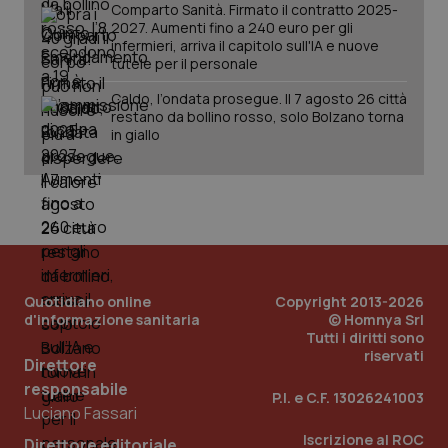
Comparto Sanità. Firmato il contratto 2025-
2027. Aumenti fino a 240 euro per gli
infermieri, arriva il capitolo sull'IA e nuove
tutele per il personale
Caldo, l’ondata prosegue. Il 7 agosto 26 città
restano da bollino rosso, solo Bolzano torna
in giallo
Quotidiano online
Copyright 2013-2026
_ga_KM60CM4NPH
.quotidianosanita.it
1 anno
d'informazione sanitaria
© Homnya Srl
mes
Tutti i diritti sono
riservati
Direttore
responsabile
P.I. e C.F. 13026241003
Luciano Fassari
Iscrizione al ROC
Direttore editoriale