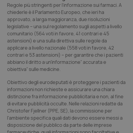
Calabria
Asma & BPCO
Regole più stringenti per l’informazione sui farmaci. A
chiederle è il Parlamento Europeo, che ieri ha
approvato, a larga maggioranza, due risoluzioni
Campania
Car-T
legislative – una sul regolamento sugli aspetti a livello
comunitario (564 voti in favore, 41 contrari e 45
Emilia-Romagna
Colesterolo & coronaropatie
astensioni) e una sulla direttiva sulle regole da
applicare a livello nazionale (558 voti in favore, 42
Friuli Venezia Giulia
Dermatite Atopica
contrari e 53 astensioni) – per garantire che i pazienti
abbiano il diritto a un'informazione” accurata e
Lazio
Diabete & glucometri
obiettiva” sulle medicine.
Liguria
Disturbi dell’umore
Obiettivo degli eurodeputati è proteggere i pazienti da
informazioni non richieste e assicurare una chiara
distinzione fra informazione pubblicitaria e non, al fine
Lombardia
Dolore
di evitare pubblicità occulte. Nelle relazioni redatte da
Christofer Fjellner (PPE, SE), la commissione per
Marche
Donna & Salute
l'ambiente specifica quali dati devono essere messi a
disposizione del pubblico da parte delle imprese
Molise
Epatiti
farmaceutiche, quali informazioni sono facoltative e