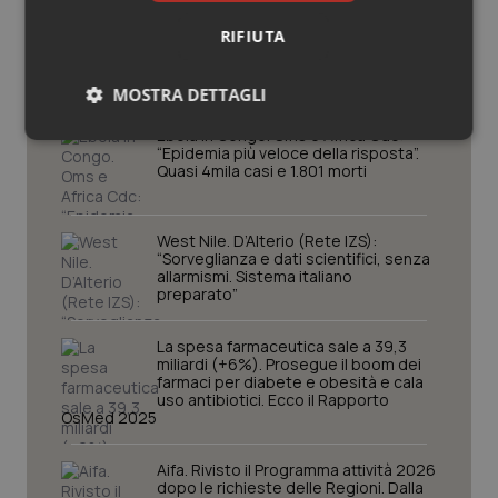
Potrebbe interessarti in
RIFIUTA
Scienza e Farmaci
MOSTRA DETTAGLI
Ebola in Congo. Oms e Africa Cdc:
Necessari
Statistici
Marketing
“Epidemia più veloce della risposta”.
Quasi 4mila casi e 1.801 morti
West Nile. D’Alterio (Rete IZS):
“Sorveglianza e dati scientifici, senza
allarmismi. Sistema italiano
preparato”
Necessari
Statistici
Marketing
I cookie necessari contribuiscono a rendere fruibile il
La spesa farmaceutica sale a 39,3
sito web abilitandone funzionalità di base quali la
miliardi (+6%). Prosegue il boom dei
navigazione sulle pagine e l'accesso alle aree
farmaci per diabete e obesità e cala
protette del sito. Il sito web non è in grado di
uso antibiotici. Ecco il Rapporto
funzionare correttamente senza questi cookie.
OsMed 2025
Nome
Fornitore
/
Dominio
Scaden
Aifa. Rivisto il Programma attività 2026
VISITOR_PRIVACY_METADATA
5 mesi
YouTube
dopo le richieste delle Regioni. Dalla
settim
.youtube.com