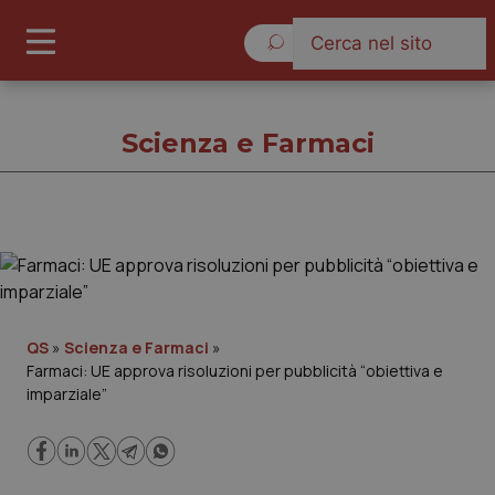
Sabato 8 Agosto 2026
Scienza e Farmaci
Scienza e Farmaci
Cronache
QS
»
Scienza e Farmaci
»
Farmaci: UE approva risoluzioni per pubblicità “obiettiva e
Governo e Parlamento
imparziale”
Regioni e Asl
Lavoro e Professioni