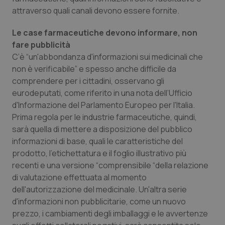
attraverso quali canali devono essere fornite.
Piemonte
HIV
Le case farmaceutiche devono informare, non
Provincia Autonoma di Bolzano
Infezioni & Febbre
fare pubblicità
C’è “un'abbondanza d'informazioni sui medicinali che
non è verificabile” e spesso anche difficile da
Provincia Autonoma di Trento
Ipertensione & Scompenso
comprendere per i cittadini, osservano gli
eurodeputati, come riferito in una nota dell’Ufficio
Puglia
Malattie rare
d'Informazione del Parlamento Europeo per l'Italia.
Prima regola per le industrie farmaceutiche, quindi,
Sardegna
Malattia di Crohn & Rettocolite Ulcerosa
sarà quella di mettere a disposizione del pubblico
informazioni di base, quali le caratteristiche del
Sicilia
Neuroscienze & patologie neurodegenerative
prodotto, l'etichettatura e il foglio illustrativo più
recenti e una versione “comprensibile “della relazione
Toscana
Obesità
di valutazione effettuata al momento
dell'autorizzazione del medicinale. Un'altra serie
Umbria
Oftalmologia
d'informazioni non pubblicitarie, come un nuovo
prezzo, i cambiamenti degli imballaggi e le avvertenze