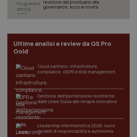
revisione del prontuario alla
governance, ecco le novità
Ultime analisi e review da QS Pro
Gold
Cloud sanitario: infrastrutture,
compliance, GDPR e Risk management
CookieScriptConsent
5 mesi
CookieScript
Gestione dell'Ipertensione resistente:
settim
www.quotidianosanita.it
dalle Linee Guida alle terapie innovative
Leadership Infermieristica 2026: nuovi
modelli di responsabilità e autonomia