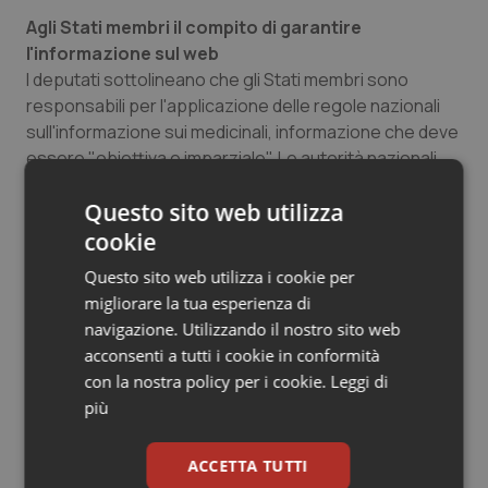
Salute orale & impianti
Agli Stati membri il compito di garantire
l'informazione sul web
I deputati sottolineano che gli Stati membri sono
Sangue & coagulazione
responsabili per l'applicazione delle regole nazionali
sull'informazione sui medicinali, informazione che deve
Tiroide
essere "obiettiva e imparziale". Le autorità nazionali
dovranno predisporre una serie di siti web dedicati a
Tumore al seno
Questo sito web utilizza
questo scopo e accessibili a persone con disabilità
cookie
Tumore ovarico
Questo sito web utilizza i cookie per
migliorare la tua esperienza di
Tumori del Polmone & Testa Collo
25 Novembre 2010
navigazione. Utilizzando il nostro sito web
© Riproduzione riservata
acconsenti a tutti i cookie in conformità
Tumori gastrointestinali
con la nostra policy per i cookie.
Leggi di
più
Ulcera & Reflusso
ACCETTA TUTTI
Vaccini