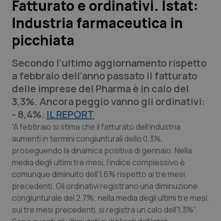
Fatturato e ordinativi. Istat:
Industria farmaceutica in
Scienza e Farmaci
picchiata
Studi e Analisi
Secondo l’ultimo aggiornamento rispetto
Lettere al direttore
a febbraio dell’anno passato il fatturato
delle imprese del Pharma è in calo del
Edizioni Regionali
3,3%. Ancora peggio vanno gli ordinativi:
- 8,4%.
IL REPORT
QS Pro
“A febbraio si stima che il fatturato dell’industria
aumenti in termini congiunturali dello 0,3%,
proseguendo la dinamica positiva di gennaio. Nella
Professionisti Sanitari.AI
media degli ultimi tre mesi, l’indice complessivo è
comunque diminuito dell’1,6% rispetto ai tre mesi
Abruzzo
QS Pro Gold
precedenti. Gli ordinativi registrano una diminuzione
congiunturale del 2,7%; nella media degli ultimi tre mesi,
QS Club
Newsletter
Basilicata
Artrite & artrosi
sui tre mesi precedenti, si registra un calo dell’1,3%”.