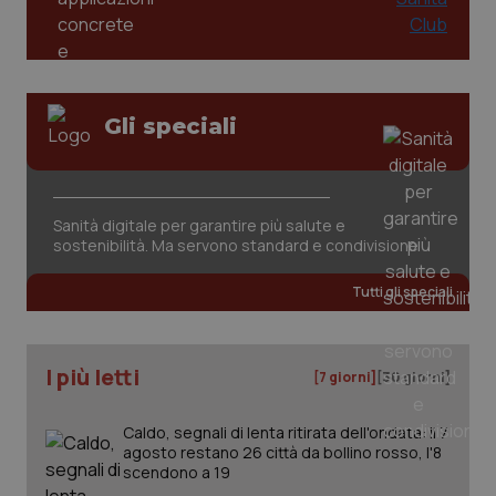
Gli speciali
tracking-sites-ironfish-
www.quotidianosanita.it
4
tracking-enable
settim
Sanità digitale per garantire più salute e
2 gior
sostenibilità. Ma servono standard e condivisione
Tutti gli speciali
tracking-sites-ironfish-
www.quotidianosanita.it
4
session-id
settim
2 gior
I più letti
[7 giorni]
[30 giorni]
Caldo, segnali di lenta ritirata dell'ondata: il 7
agosto restano 26 città da bollino rosso, l'8
_ga
1 anno
Google LLC
mes
scendono a 19
.quotidianosanita.it