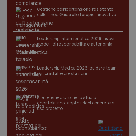
Nome
Fornitore
/
Dominio
Scaden
Gestione dell'Ipertensione resistente:
dalle Linee Guida alle terapie innovative
VISITOR_PRIVACY_METADATA
5 mesi
YouTube
settim
.youtube.com
Leadership Infermieristica 2026: nuovi
modelli di responsabilità e autonomia
Leadership Medica 2026: guidare team
clinici ad alte prestazioni
AI e telemedicina nello studio
odontoiatrico: applicazioni concrete e
uso protetto
CookieScriptConsent
5 mesi
CookieScript
settim
www.quotidianosanita.it