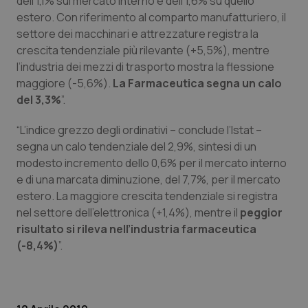
dell’1,1% sul mercato interno e dell’1,6% su quello
estero. Con riferimento al comparto manufatturiero, il
Piemonte
HIV
settore dei macchinari e attrezzature registra la
crescita tendenziale più rilevante (+5,5%), mentre
Provincia Autonoma di Bolzano
Infezioni & Febbre
l’industria dei mezzi di trasporto mostra la flessione
maggiore (-5,6%).
La Farmaceutica segna un calo
Provincia Autonoma di Trento
Ipertensione & Scompenso
del 3,3%
”.
“L’indice grezzo degli ordinativi – conclude l’Istat –
Puglia
Malattie rare
segna un calo tendenziale del 2,9%, sintesi di un
modesto incremento dello 0,6% per il mercato interno
Sardegna
Malattia di Crohn & Rettocolite Ulcerosa
e di una marcata diminuzione, del 7,7%, per il mercato
estero. La maggiore crescita tendenziale si registra
Sicilia
Neuroscienze & patologie neurodegenerative
nel settore dell’elettronica (+1,4%), mentre il
peggior
risultato si rileva nell’industria farmaceutica
Toscana
Obesità
(-8,4%)
”.
Umbria
Oftalmologia