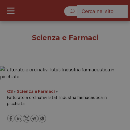
Lunedì 10 Agosto 2026
Scienza e Farmaci
Scienza e Farmaci
Cronache
QS
»
Scienza e Farmaci
»
Fatturato e ordinativi. Istat: Industria farmaceutica in
Governo e Parlamento
picchiata
Regioni e Asl
Lavoro e Professioni