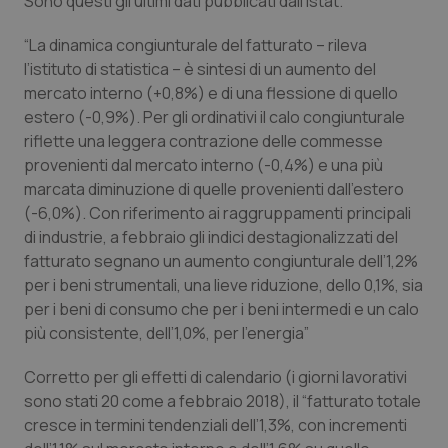
Sono questi gli ultimi dati pubblicati dall’Istat.
Calabria
Asma & BPCO
“La dinamica congiunturale del fatturato – rileva
Campania
Car-T
l’istituto di statistica – è sintesi di un aumento del
mercato interno (+0,8%) e di una flessione di quello
estero (-0,9%). Per gli ordinativi il calo congiunturale
Emilia-Romagna
Colesterolo & coronaropatie
riflette una leggera contrazione delle commesse
provenienti dal mercato interno (-0,4%) e una più
Friuli Venezia Giulia
Dermatite Atopica
marcata diminuzione di quelle provenienti dall’estero
(-6,0%). Con riferimento ai raggruppamenti principali
Lazio
Diabete & glucometri
di industrie, a febbraio gli indici destagionalizzati del
fatturato segnano un aumento congiunturale dell’1,2%
Liguria
Disturbi dell’umore
per i beni strumentali, una lieve riduzione, dello 0,1%, sia
per i beni di consumo che per i beni intermedi e un calo
Lombardia
Dolore
più consistente, dell’1,0%, per l’energia”
Corretto per gli effetti di calendario (i giorni lavorativi
Marche
Donna & Salute
sono stati 20 come a febbraio 2018), il “fatturato totale
cresce in termini tendenziali dell’1,3%, con incrementi
Molise
Epatiti