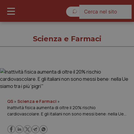
Venerdì 7 Agosto 2026
Scienza e Farmaci
Scienza e Farmaci
Cronache
Governo e Parlamento
QS
»
Scienza e Farmaci
»
Inattività fisica aumenta di oltre il 20% rischio
cardiovascolare. E gli italiani non sono messi bene: nella Ue
Regioni e Asl
siamo tra i più ‘pigri’”
Lavoro e Professioni