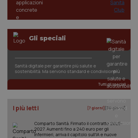
Gli speciali
tracking-sites-ironfish-
www.quotidianosanita.it
4
tracking-enable
settim
Sanità digitale per garantire più salute e
2 gior
sostenibilità. Ma servono standard e condivisione
Tutti gli speciali
tracking-sites-ironfish-
www.quotidianosanita.it
4
session-id
settim
2 gior
I più letti
[7 giorni]
[30 giorni]
Comparto Sanità. Firmato il contratto 2025-
2027. Aumenti fino a 240 euro per gli
_ga
1 anno
Google LLC
infermieri, arriva il capitolo sull'IA e nuove
mes
.quotidianosanita.it