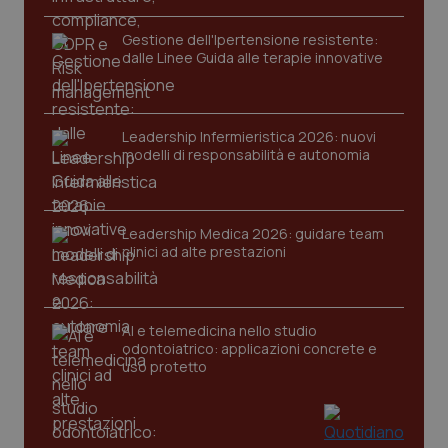
funzionare correttamente senza questi cookie.
Gestione dell'Ipertensione resistente:
Nome
Fornitore
/
Dominio
Scaden
dalle Linee Guida alle terapie innovative
VISITOR_PRIVACY_METADATA
5 mesi
YouTube
settim
.youtube.com
Leadership Infermieristica 2026: nuovi
modelli di responsabilità e autonomia
Leadership Medica 2026: guidare team
clinici ad alte prestazioni
AI e telemedicina nello studio
odontoiatrico: applicazioni concrete e
uso protetto
CookieScriptConsent
5 mesi
CookieScript
settim
www.quotidianosanita.it