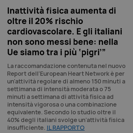
Inattività fisica aumenta di
Scienza e Farmaci
oltre il 20% rischio
cardiovascolare. E gli italiani
Studi e Analisi
non sono messi bene: nella
Lettere al direttore
Ue siamo tra i più ‘pigri’”
Edizioni Regionali
La raccomandazione contenuta nel nuovo
Report dell’European Heart Network è per
QS Pro
un'attività regolare di almeno 150 minuti a
settimana di intensità moderata o 75
Professionisti Sanitari.AI
minuti a settimana di attività fisica ad
intensità vigorosa o una combinazione
Abruzzo
QS Pro Gold
equivalente. Secondo lo studio oltre il
40% degli italiani svolge un’attività fisica
QS Club
Newsletter
Basilicata
Artrite & artrosi
insufficiente.
IL RAPPORTO