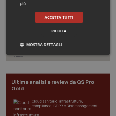
governance, ecco le novità
più
Salute orale & impianti
Stati Uniti. Moderna ottiene
ACCETTA TUTTI
l’approvazione della Fda per il primo
Sangue & coagulazione
vaccino antinfluenzale a mRNA
RIFIUTA
Tiroide
Desogestrel ed etonogestrel. Lieve
aumento del rischio di meningioma in
MOSTRA DETTAGLI
Tumore al seno
caso di uso prolungato. Aifa e Ema
aggiornano le controindicazioni
Necessari
Statistici
Marketing
Tumore ovarico
Tumori del Polmone & Testa Collo
Ultime analisi e review da QS Pro
Tumori gastrointestinali
Gold
Necessari
Statistici
Marketing
Ulcera & Reflusso
Cloud sanitario: infrastrutture,
I cookie necessari contribuiscono a rendere fruibile il
compliance, GDPR e Risk management
sito web abilitandone funzionalità di base quali la
navigazione sulle pagine e l'accesso alle aree
Vaccini
protette del sito. Il sito web non è in grado di