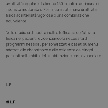
un'attività regolare di almeno 150 minuti a settimana di
Piemonte
HIV
intensità moderata o 75 minuti a settimana di attività
fisica ad intensità vigorosa o una combinazione
Provincia Autonoma di Bolzano
Infezioni & Febbre
equivalente.
Nello studio si dimostra inoltre l'efficacia dell'attività
Provincia Autonoma di Trento
Ipertensione & Scompenso
fisica nei pazienti, evidenziando la necessità di
programmi flessibili, personalizzati e basati su menu,
Puglia
Malattie rare
adattati alle circostanze e alle esigenze dei singoli
pazienti nell'ambito della riabilitazione cardiovascolare.
Sardegna
Malattia di Crohn & Rettocolite Ulcerosa
Sicilia
Neuroscienze & patologie neurodegenerative
Toscana
Obesità
L.F.
Umbria
Oftalmologia
L.F.