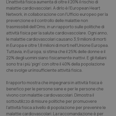
L'inattività fisica aumenta di oltre il 20% il rischio di
Calabria
Asma & BPCO
malattie cardiovascolari. A dirlo è l’European Heart
Network, in collaborazione con l'Ufficio europeo per la
Campania
Car-T
prevenzione e il controllo delle malattie non
trasmissibili dell’Oms, in un rapporto sulle politiche di
Emilia-Romagna
Colesterolo & coronaropatie
attività fisica per la salute cardiovascolare. Ogni anno,
le malattie cardiovascolari causano 3,9 milioni di morti
Friuli Venezia Giulia
Dermatite Atopica
in Europa e oltre 1,8 milioni di morti nell'Unione Europea.
Tuttavia, in Europa, si stima che il 25% delle donne e il
Lazio
Diabete & glucometri
22% degli uomini siano fisicamente inattivi. E gli italiani
sono tra i più ‘pigri’ con oltre il 40% della popolazione
che svolge un’insufficiente attività fisica.
Liguria
Disturbi dell’umore
Il rapporto mostra che impegnarsi in attività fisica è
Lombardia
Dolore
benefico per le persone sane e per le persone che
vivono con malattie cardiovascolari. Dimostra il
Marche
Donna & Salute
sottoutilizzo di misure politiche per promuovere
l'attività fisica a livello di popolazione per prevenire le
Molise
Epatiti
malattie cardiovascolari. La raccomandazione è per