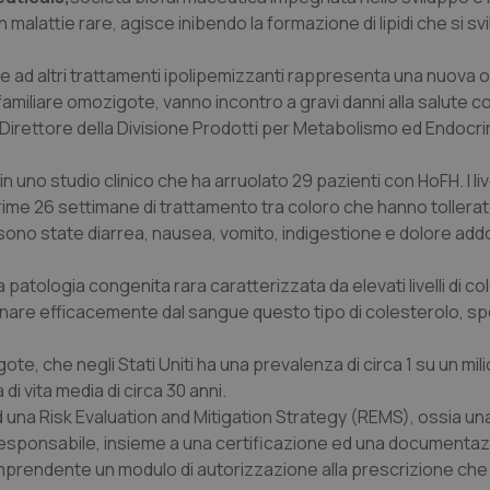
malattie rare, agisce inibendo la formazione di lipidi che si s
 e ad altri trattamenti ipolipemizzanti rappresenta una nuova 
familiare omozigote, vanno incontro a gravi danni alla salute 
irettore della Divisione Prodotti per Metabolismo ed Endocri
n uno studio clinico che ha arruolato 29 pazienti con HoFH. I livel
prime 26 settimane di trattamento tra coloro che hanno tollerato
o sono state diarrea, nausea, vomito, indigestione e dolore add
 patologia congenita rara caratterizzata da elevati livelli di c
liminare efficacemente dal sangue questo tipo di colesterolo, 
e, che negli Stati Uniti ha una prevalenza di circa 1 su un mil
i vita media di circa 30 anni.
una Risk Evaluation and Mitigation Strategy (REMS), ossia una
responsabile, insieme a una certificazione ed una documentazi
omprendente un modulo di autorizzazione alla prescrizione che