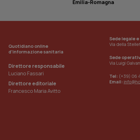
Emilia-Romagna
__Secure-YNID
YSC
Sede legale e
Via della Stell
Quotidiano online
__Secure-
d'informazione sanitaria
ROLLOUT_TOKEN
Sede operati
Via Luigi Galva
Direttore responsabile
tracking-sites-
ironfish-tracking-
Luciano Fassari
named-enable
Tel:
(+39) 06 
Email:
info@h
Direttore editoriale
Francesco Maria Avitto