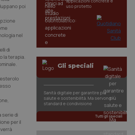
applicazioni concrete e
viluppano poi
uso protetto
opzione
come
nologia nel
li di
 la terapia.
ominale.
Gli speciali
olesterolo
spesso
Sanità digitale per garantire più
salute e sostenibilità. Ma servono
ione,
standard e condivisione
 serie di
Tutti gli speciali
one per il
 verrà