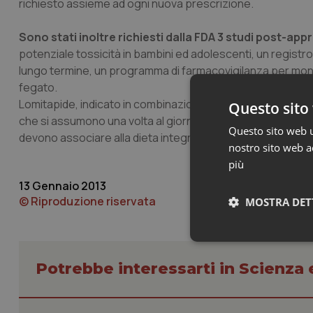
richiesto assieme ad ogni nuova prescrizione.
Sono stati inoltre richiesti dalla FDA 3 studi post-ap
potenziale tossicità in bambini ed adolescenti, un registro
lungo termine, un programma di farmacovigilanza per monit
fegato.
Lomitapide, indicato in combinazione con una dieta povera d
Questo sito 
che si assumono una volta al giorno, lontano dai pasti ed 
Questo sito web ut
devono associare alla dieta integratori contenenti vitamine 
nostro sito web ac
più
13 Gennaio 2013
© Riproduzione riservata
MOSTRA DET
Neces
Potrebbe interessarti in Scienza