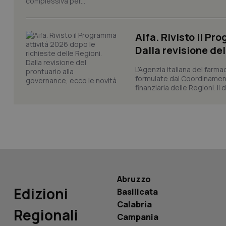
complessiva per...
_ga
Aifa. Rivisto il Pr
Dalla revisione de
L’Agenzia italiana del farma
PHPSESSID
formulate dal Coordinamen
finanziaria delle Regioni. Il
_ga_KM60CM4NPH
Abruzzo
Nome
Nome
Edizioni
Basilicata
VISITOR_INFO1_LIV
Calabria
_ga_0VMQEQKQ1N
Regionali
Campania