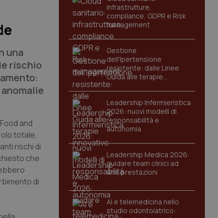
infrastrutture,
compliance, GDPR e Risk
management
de
in una
Gestione
dell'Ipertensione
le rischio
resistente: dalle Linee
ttamento:
Guida alle terapie
innovative
a anomalie
Leadership Infermieristica
2026: nuovi modelli di
responsabilità e
a Food and
autonomia
olo totale,
ti rischi di
Leadership Medica 2026:
ichiesto che
guidare team clinici ad
rebbero
alte prestazioni
orbimento di
AI e telemedicina nello
studio odontoiatrico:
nella