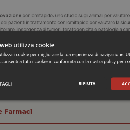
provazione
per lomitapide: uno studio sugli animali per valutare
 dei pazienti in trattamento con lomitapide per valutare la sic
orare l’insorgenza di tumori, teratogenicità e patologie a car
i grassi e con altri trattamenti ipolipemizzanti, è disponibile 
web utilizza cookie
almeno due ore dopo il pasto serale. I pazienti che assumono 
ilizza i cookie per migliorare la tua esperienza di navigazione. Ut
solubili e acidi grassi essenziali.
consenti a tutti i cookie in conformità con la nostra policy per i 
RIFIUTA
TAGLI
ACC
sari
Statistici
Mar
 e Farmaci