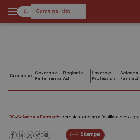
Governo e
Regioni e
Lavoro e
Scienza 
Cronache
Parlamento
Asl
Professioni
Farmaci
QS
»
Scienza e Farmaci
»
Ipercolesterolemia familiare omozigot
Stampa