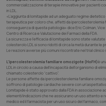
commercializzazione di terapie innovative per pazienti con 
in LDL.
«L’aggiunta di lomitapide ad un adeguato regime dietetico
terapeutica per coloro che, affetti da ipercolesterolemia 
conseguenza di questa patologia» dice Eric Colman, Vice D
Centro di Ricerca e Valutazione dei Farmaci della FDA.
La sicurezza e l’efficacia di lomitapide sono state valutate i
colesterolo LDL si sono ridotti di circa la metà durante le 
Le reazioni avverse più comuni riscontrate nel trial clinic
L’ipercolesterolemia familiare omozigote (HoFH)
è una
LDL in circolo a causa dell’incapacità dell’organismo di e
chiamato colesterolo “cattivo”.
Le persone affette da ipercolesterolemia familiare omozigot
soffrono di patologie cardiache severe con un’aspettativa d
Lomitapide è stato approvato dalla FDA in associazione ad 
elementi/indicazioni che ne assicurano un uso attento e 
medico ed il farmacista per un uso sicuro del farmaco, c