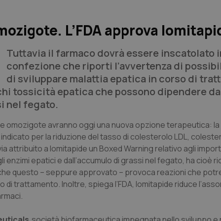
mozigote. L’FDA approva lomitapi
Tuttavia il farmaco dovrà essere inscatolato 
confezione che riporti l’avvertenza di possibi
di sviluppare malattia epatica in corso di tra
ischi tossicità epatica che possono dipendere d
i nel fegato.
iliare omozigote avranno oggi una nuova opzione terapeutica: l
indicato per la riduzione del tasso di colesterolo LDL, colester
 attribuito a lomitapide un Boxed Warning relativo agli importan
enzimi epatici e dall’accumulo di grassi nel fegato, ha cioè r
co che questo – seppure approvato – provoca reazioni che pot
di trattamento. Inoltre, spiega l’FDA, lomitapide riduce l’ass
armaci.
uticals,
società biofarmaceutica impegnata nello sviluppo e 