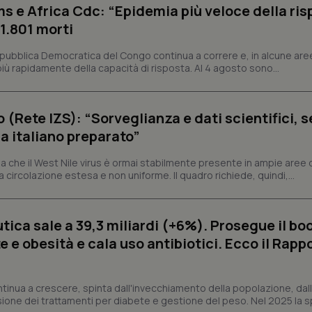
s e Africa Cdc: “Epidemia più veloce della ris
 1.801 morti
Necessari
Statistici
Marketing
epubblica Democratica del Congo continua a correre e, in alcune aree
tribuiscono a rendere fruibile il sito web abilitandone funzionalità di base quali la nav
protette del sito. Il sito web non è in grado di funzionare correttamente senza questi coo
ù rapidamente della capacità di risposta. Al 4 agosto sono...
Fornitore
/
Dominio
Scadenza
Descrizione
METADATA
5 mesi 4
Questo cookie viene utilizzato p
YouTube
o (Rete IZS): “Sorveglianza e dati scientifici, 
settimane
scelte di consenso e privacy dell'
.youtube.com
interazione con il sito. Registra i
a italiano preparato”
del visitatore riguardo a varie pol
impostazioni sulla privacy, garan
preferenze siano onorate nelle se
 che il West Nile virus è ormai stabilmente presente in ampie aree 
a circolazione estesa e non uniforme. Il quadro richiede, quindi,...
nt
5 mesi 3
Questo cookie viene utilizzato da
CookieScript
settimane
Script.com per ricordare le pref
www.quotidianosanita.it
sui cookie dei visitatori. È neces
dei cookie di Cookie-Script.com 
correttamente.
ica sale a 39,3 miliardi (+6%). Prosegue il bo
ish-
www.quotidianosanita.it
4
Questo cookie è impostato dall'a
 e obesità e cala uso antibiotici. Ecco il Rapp
settimane
abilitare il sistema di tracking a
2 giorni
ish-
www.quotidianosanita.it
4
Questo cookie è impostato dall'a
settimane
assegnare un identificatore generi
ntinua a crescere, spinta dall'invecchiamento della popolazione, dall'
2 giorni
sione dei trattamenti per diabete e gestione del peso. Nel 2025 la 