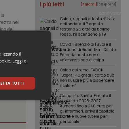
I più letti
[7 giorni]
[30 giorni]
 la
Caldo, segnali di lenta ritirata
urezza nel
dell'ondata: il 7 agosto
ico del
restano 26 città da bollino
rosso, l'8 scendono a 19
in capsule
Covid. Il silenzio di Fauci e il
lomitapide
perdono di Biden. Ma il Quinto
ilizzando il
Emendamento non è
un’ammissione di colpa
cookie.
Leggi di
Caldo estremo, FADOI:
“Sopra i 40 gradi il corpo può
non riuscire più a disperdere
ETTA TUTTI
il calore”
Comparto Sanità. Firmato il
keting
contratto 2025-2027.
Aumenti fino a 240 euro per
gli infermieri, arriva il capitolo
sull'IA e nuove tutele per il
personale