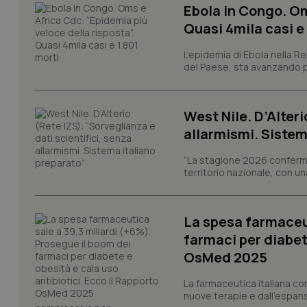
Ebola in Congo. Om
Quasi 4mila casi e
L’epidemia di Ebola nella R
I cookie necessari con
e l'accesso alle aree 
del Paese, sta avanzando pi
Nome
VISITOR_PRIVACY_
West Nile. D’Alteri
allarmismi. Sistem
“La stagione 2026 conferma
territorio nazionale, con un
CookieScriptConse
La spesa farmaceut
tracking-sites-ironf
farmaci per diabete
tracking-enable
OsMed 2025
tracking-sites-ironf
session-id
La farmaceutica italiana co
nuove terapie e dall'espan