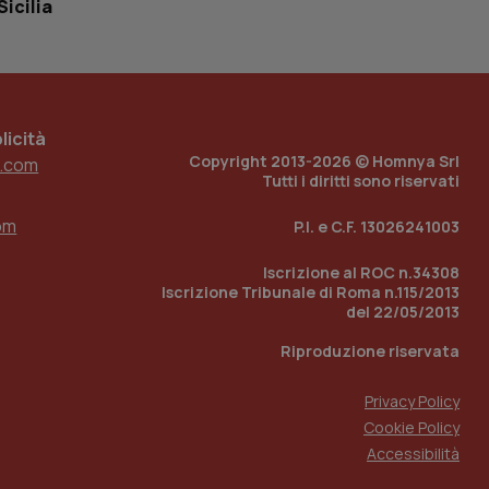
Sicilia
 tenere traccia
i Youtube incorporati
tore del sito web sta
ell'interfaccia di
 tenere traccia
icità
Copyright 2013-2026 © Homnya Srl
.com
r la gestione
Tutti i diritti sono riservati
one dell’esperienza
om
P.I. e C.F. 13026241003
e per abilitare il
loggato con identity
Iscrizione al ROC n.34308
Iscrizione Tribunale di Roma n.115/2013
del 22/05/2013
Riproduzione riservata
Privacy Policy
Cookie Policy
Accessibilità