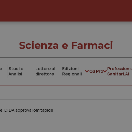
Scienza e Farmaci
e
Studi e
Lettere al
Edizioni
Professionis
QS Pro
Analisi
direttore
Regionali
Sanitari.AI
e. L’FDA approva lomitapide