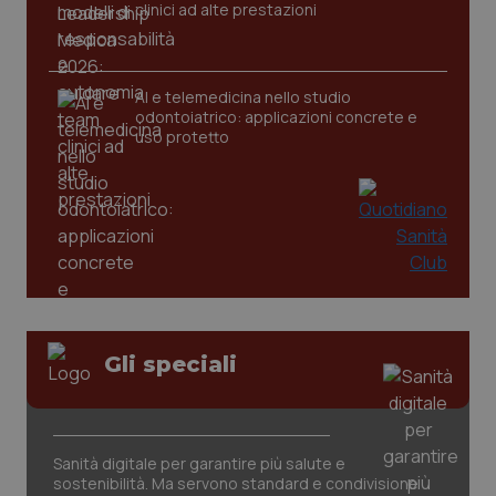
clinici ad alte prestazioni
CookieScriptConsent
5 mesi
CookieScript
settim
www.quotidianosanita.it
AI e telemedicina nello studio
odontoiatrico: applicazioni concrete e
uso protetto
tracking-sites-ironfish-
www.quotidianosanita.it
4
tracking-enable
settim
Gli speciali
2 gior
tracking-sites-ironfish-
www.quotidianosanita.it
4
Sanità digitale per garantire più salute e
session-id
settim
sostenibilità. Ma servono standard e condivisione
2 gior