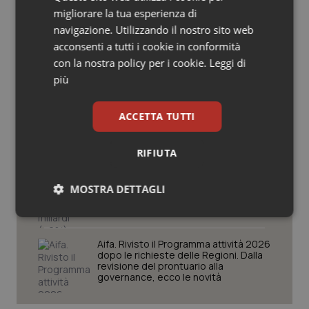
migliorare la tua esperienza di
Salute orale & impianti
navigazione. Utilizzando il nostro sito web
Ebola in Congo. Oms e Africa Cdc:
acconsenti a tutti i cookie in conformità
“Epidemia più veloce della risposta”.
Sangue & coagulazione
Quasi 4mila casi e 1.801 morti
con la nostra policy per i cookie.
Leggi di
più
Tiroide
West Nile. D’Alterio (Rete IZS):
“Sorveglianza e dati scientifici, senza
ACCETTA TUTTI
Tumore al seno
allarmismi. Sistema italiano
preparato”
RIFIUTA
Tumore ovarico
La spesa farmaceutica sale a 39,3
miliardi (+6%). Prosegue il boom dei
MOSTRA DETTAGLI
farmaci per diabete e obesità e cala
Tumori del Polmone & Testa Collo
uso antibiotici. Ecco il Rapporto
OsMed 2025
Necessari
Statistici
Marketing
Tumori gastrointestinali
Aifa. Rivisto il Programma attività 2026
dopo le richieste delle Regioni. Dalla
Ulcera & Reflusso
revisione del prontuario alla
governance, ecco le novità
Vaccini