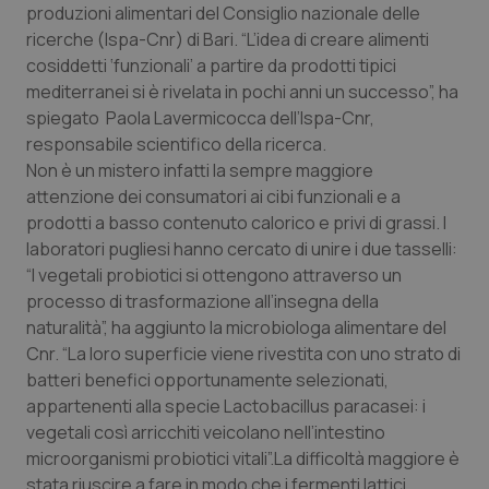
produzioni alimentari del Consiglio nazionale delle
Calabria
Asma & BPCO
ricerche (Ispa-Cnr) di Bari. “L’idea di creare alimenti
cosiddetti ‘funzionali’ a partire da prodotti tipici
Campania
Car-T
mediterranei si è rivelata in pochi anni un successo”, ha
spiegato Paola Lavermicocca dell’Ispa-Cnr,
Emilia-Romagna
Colesterolo & coronaropatie
responsabile scientifico della ricerca.
Non è un mistero infatti la sempre maggiore
Friuli Venezia Giulia
Dermatite Atopica
attenzione dei consumatori ai cibi funzionali e a
prodotti a basso contenuto calorico e privi di grassi. I
Lazio
Diabete & glucometri
laboratori pugliesi hanno cercato di unire i due tasselli:
“I vegetali probiotici si ottengono attraverso un
Liguria
Disturbi dell’umore
processo di trasformazione all’insegna della
naturalità”, ha aggiunto la microbiologa alimentare del
Cnr. “La loro superficie viene rivestita con uno strato di
Lombardia
Dolore
batteri benefici opportunamente selezionati,
appartenenti alla specie Lactobacillus paracasei: i
Marche
Donna & Salute
vegetali così arricchiti veicolano nell’intestino
microorganismi probiotici vitali”.La difficoltà maggiore è
Molise
Epatiti
stata riuscire a fare in modo che i fermenti lattici