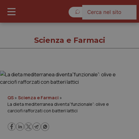
Sabato 8 Agosto 2026
Scienza e Farmaci
Scienza e Farmaci
Cronache
QS
»
Scienza e Farmaci
»
La dieta mediterranea diventa”funzionale”: olive e
Governo e Parlamento
carciofi rafforzati con batteri lattici
Regioni e Asl
Lavoro e Professioni