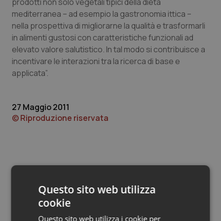
Valle D’Aosta
Oncodermatologia
prodotti non solo vegetali tipici della dieta
mediterranea – ad esempio la gastronomia ittica –
nella prospettiva di migliorarne la qualità e trasformarli
Veneto
Oncoematologia
in alimenti gustosi con caratteristiche funzionali ad
elevato valore salutistico. In tal modo si contribuisce a
Oncologia & Nutrizione
incentivare le interazioni tra la ricerca di base e
applicata”.
Psoriasi & pelle
Quotidiano Cardiologia
27 Maggio 2011
© Riproduzione riservata
Quotidiano Chirurgia
Quotidiano Oncologia
Quotidiano Pediatria
Questo sito web utilizza
Potrebbe interessarti in
cookie
Rene & patologie urogenitali
Scienza e Farmaci
Questo sito web utilizza i cookie per