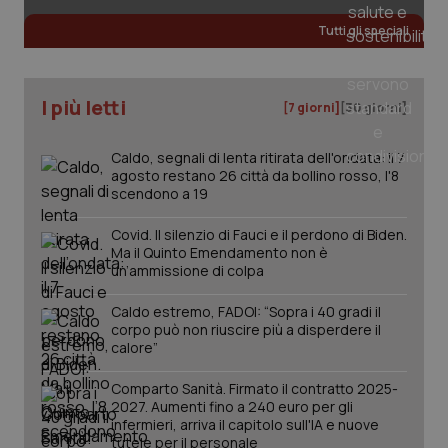
Tutti gli speciali
_ga
1 anno
Google LLC
mes
.quotidianosanita.it
I più letti
[7 giorni]
[30 giorni]
Caldo, segnali di lenta ritirata dell'ondata: il 7
agosto restano 26 città da bollino rosso, l'8
scendono a 19
Covid. Il silenzio di Fauci e il perdono di Biden.
Ma il Quinto Emendamento non è
un’ammissione di colpa
Caldo estremo, FADOI: “Sopra i 40 gradi il
corpo può non riuscire più a disperdere il
calore”
Comparto Sanità. Firmato il contratto 2025-
2027. Aumenti fino a 240 euro per gli
infermieri, arriva il capitolo sull'IA e nuove
tutele per il personale