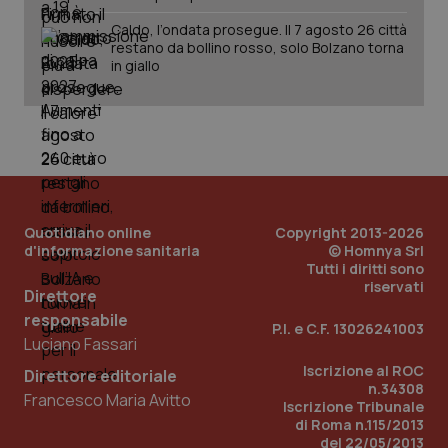
Caldo, l’ondata prosegue. Il 7 agosto 26 città
restano da bollino rosso, solo Bolzano torna
in giallo
PHPSESSID
Sessio
PHP.net
www.quotidianosanita.it
Quotidiano online
Copyright 2013-2026
d'informazione sanitaria
© Homnya Srl
Tutti i diritti sono
riservati
Direttore
responsabile
P.I. e C.F. 13026241003
Luciano Fassari
Iscrizione al ROC
Direttore editoriale
n.34308
Francesco Maria Avitto
Iscrizione Tribunale
di Roma n.115/2013
del 22/05/2013