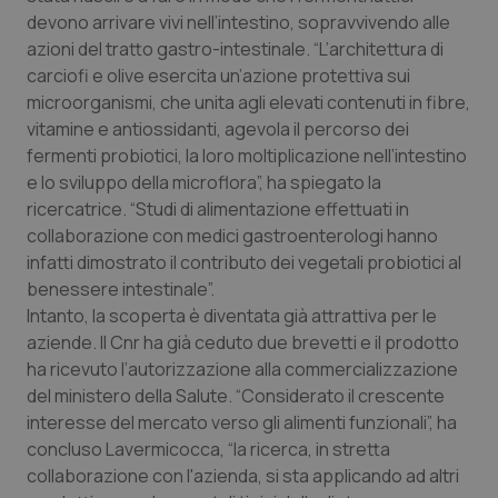
devono arrivare vivi nell’intestino, sopravvivendo alle
Piemonte
HIV
azioni del tratto gastro-intestinale. “L’architettura di
carciofi e olive esercita un’azione protettiva sui
Provincia Autonoma di Bolzano
Infezioni & Febbre
microorganismi, che unita agli elevati contenuti in fibre,
vitamine e antiossidanti, agevola il percorso dei
Provincia Autonoma di Trento
Ipertensione & Scompenso
fermenti probiotici, la loro moltiplicazione nell’intestino
e lo sviluppo della microflora”, ha spiegato la
ricercatrice. “Studi di alimentazione effettuati in
Puglia
Malattie rare
collaborazione con medici gastroenterologi hanno
infatti dimostrato il contributo dei vegetali probiotici al
Sardegna
Malattia di Crohn & Rettocolite Ulcerosa
benessere intestinale”.
Intanto, la scoperta è diventata già attrattiva per le
Sicilia
Neuroscienze & patologie neurodegenerative
aziende. Il Cnr ha già ceduto due brevetti e il prodotto
ha ricevuto l’autorizzazione alla commercializzazione
Toscana
Obesità
del ministero della Salute. “Considerato il crescente
interesse del mercato verso gli alimenti funzionali”, ha
Umbria
Oftalmologia
concluso Lavermicocca, “la ricerca, in stretta
collaborazione con l'azienda, si sta applicando ad altri