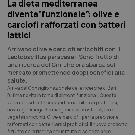
La dieta mediterranea
diventa”funzionale”: olive e
Scienza e Farmaci
carciofi rafforzati con batteri
Studi e Analisi
lattici
Lettere al direttore
Arrivano olive e carciofi arricchiti con il
Lactobacillus paracasei. Sono frutto di
Edizioni Regionali
una ricerca del Cnr che ora sbarca sul
mercato promettendo doppi benefici alla
QS Pro
salute.
Arriva dal Consiglio nazionale delle ricerche di Bari
Professionisti Sanitari.AI
l’ultima novità in tema di alimenti funzionali. Questa
volta non si tratta di yogurt arricchiti con probiotici,
Abruzzo
QS Pro Gold
uova agli Omega 3 o margarine ai fitosteroli, ma di
vegetali arricchiti. Olive e carciofi, per la precisione,
QS Club
Newsletter
Basilicata
Artrite & artrosi
rafforzati con batteri lattici probiotici. Il nuovo prodotto
è frutto della ricerca dell’Istituto di scienze delle