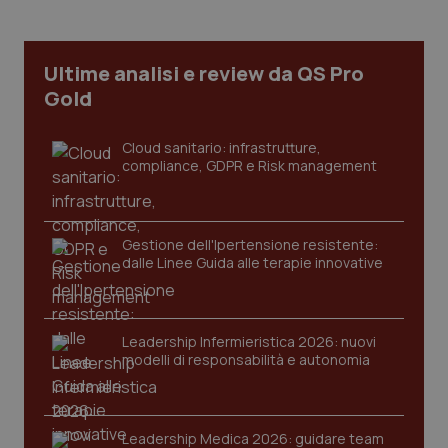
Necessari
Statistici
Marketing
I cookie necessari contribuiscono a rendere fruibile il
sito web abilitandone funzionalità di base quali la
Ultime analisi e review da QS Pro
navigazione sulle pagine e l'accesso alle aree
Gold
protette del sito. Il sito web non è in grado di
funzionare correttamente senza questi cookie.
Nome
Fornitore
/
Dominio
Scaden
Cloud sanitario: infrastrutture,
compliance, GDPR e Risk management
VISITOR_PRIVACY_METADATA
5 mesi
YouTube
settim
.youtube.com
Gestione dell'Ipertensione resistente:
dalle Linee Guida alle terapie innovative
Leadership Infermieristica 2026: nuovi
modelli di responsabilità e autonomia
Leadership Medica 2026: guidare team