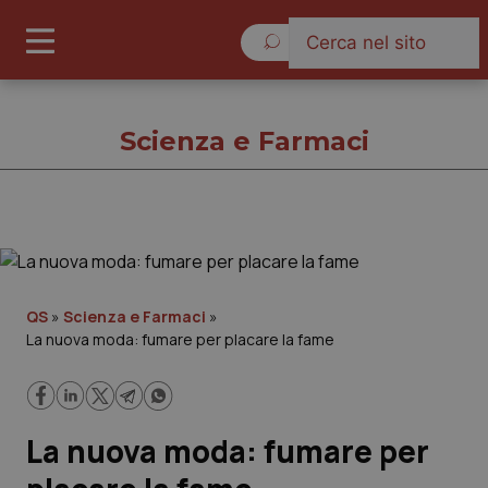
Domenica 9 Agosto 2026
Scienza e Farmaci
Scienza e Farmaci
Cronache
QS
»
Scienza e Farmaci
»
La nuova moda: fumare per placare la fame
Governo e Parlamento
Regioni e Asl
La nuova moda: fumare per
Lavoro e Professioni