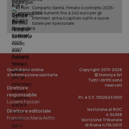
Comparto Sanità. Firmato il contratto 2025-
2027. Aumenti fino a 240 euro per gli
infermieri, arriva il capitolo sull'IA e nuove
tutele per il personale
PHPSESSID
Sessio
PHP.net
www.quotidianosanita.it
Quotidiano online
Copyright 2013-2026
d'informazione sanitaria
© Homnya Srl
Tutti i diritti sono
riservati
Direttore
responsabile
P.I. e C.F. 13026241003
Luciano Fassari
Iscrizione al ROC
Direttore editoriale
n.34308
Francesco Maria Avitto
Iscrizione Tribunale
di Roma n.115/2013