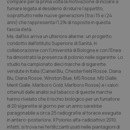
compare per la prima volta la motivazione di iniziare a
fumare legata al desiderio di ridurre l’appetito,
Piemonte
HIV
soprattutto nelle nuove generazioni (tra i 15 e i 24
anni) che rappresenta l’1,2% di risposte in questa
Provincia Autonoma di Bolzano
Infezioni & Febbre
fascia d’età.
Ma, dall’Iss arriva un ulteriore allarme: un progetto
Provincia Autonoma di Trento
Ipertensione & Scompenso
condotto dall’Istituto Superiore di Sanità, in
collaborazione con l’Università di Bologna e con l’Enea
Puglia
Malattie rare
ha dimostrato la presenza di polonio nelle sigarette. Lo
studio ha campionato dieci marche di sigarette
Sardegna
Malattia di Crohn & Rettocolite Ulcerosa
vendute in Italia (Camel Blu, Chesterfield Rosse, Diana
Blu, Diana Rosse, Winston Blue, MS Rosse, MS Gialle,
Merit Gialle, Marlboro Gold, Marlboro Rosse) e i valori
Sicilia
Neuroscienze & patologie neurodegenerative
ottenuti dalle analisi sul tabacco di queste marche
hanno rivelato che il rischio biologico per un fumatore
Toscana
Obesità
di 20 sigarette al giorno per un anno sarebbe
paragonabile a circa 25 radiografie al torace eseguite
Umbria
Oftalmologia
in antero-posteriore. Il Polonio alfa-radioattivo 2010,
infatti, si trova nei fertilizzanti usati nelle piantagioni di