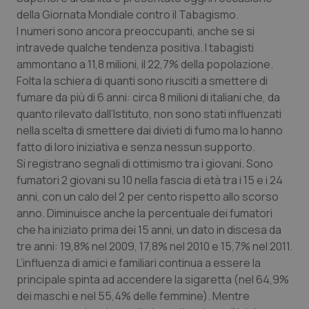
Calabria
Asma & BPCO
della Giornata Mondiale contro il Tabagismo.
I numeri sono ancora preoccupanti, anche se si
Campania
Car-T
intravede qualche tendenza positiva. I tabagisti
ammontano a 11,8 milioni, il 22,7% della popolazione.
Folta la schiera di quanti sono riusciti a smettere di
Emilia-Romagna
Colesterolo & coronaropatie
fumare da più di 6 anni: circa 8 milioni di italiani che, da
quanto rilevato dall’Istituto, non sono stati influenzati
Friuli Venezia Giulia
Dermatite Atopica
nella scelta di smettere dai divieti di fumo ma lo hanno
fatto di loro iniziativa e senza nessun supporto.
Lazio
Diabete & glucometri
Si registrano segnali di ottimismo tra i giovani. Sono
fumatori 2 giovani su 10 nella fascia di età tra i 15 e i 24
Liguria
Disturbi dell’umore
anni, con un calo del 2 per cento rispetto allo scorso
anno. Diminuisce anche la percentuale dei fumatori
Lombardia
Dolore
che ha iniziato prima dei 15 anni, un dato in discesa da
tre anni: 19,8% nel 2009, 17,8% nel 2010 e 15,7% nel 2011.
Marche
Donna & Salute
L’influenza di amici e familiari continua a essere la
principale spinta ad accendere la sigaretta (nel 64,9%
dei maschi e nel 55,4% delle femmine). Mentre
Molise
Epatiti