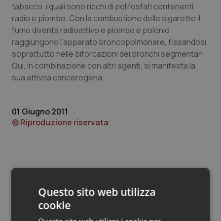
Valle D’Aosta
Oncodermatologia
tabacco, i quali sono ricchi di polifosfati contenenti
radio e piombo. Con la combustione delle sigarette il
Veneto
Oncoematologia
fumo diventa radioattivo e piombo e polonio
raggiungono l’apparato broncopolmonare, fissandosi
Oncologia & Nutrizione
soprattutto nelle biforcazioni dei bronchi segmentari.
Qui, in combinazione con altri agenti, si manifesta la
sua attività cancerogena.
Psoriasi & pelle
Quotidiano Cardiologia
01 Giugno 2011
© Riproduzione riservata
Quotidiano Chirurgia
Quotidiano Oncologia
Quotidiano Pediatria
Questo sito web utilizza
Potrebbe interessarti in
cookie
Rene & patologie urogenitali
Scienza e Farmaci
Questo sito web utilizza i cookie per