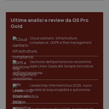
Necessari
Statistici
Marketing
I cookie necessari contribuiscono a rendere fruibile il
sito web abilitandone funzionalità di base quali la
Ultime analisi e review da QS Pro
navigazione sulle pagine e l'accesso alle aree
protette del sito. Il sito web non è in grado di
Gold
funzionare correttamente senza questi cookie.
Nome
Fornitore
/
Dominio
Scaden
Cloud sanitario: infrastrutture,
compliance, GDPR e Risk management
VISITOR_PRIVACY_METADATA
5 mesi
YouTube
settim
.youtube.com
Gestione dell'Ipertensione resistente:
dalle Linee Guida alle terapie innovative
Leadership Infermieristica 2026: nuovi
modelli di responsabilità e autonomia
Leadership Medica 2026: guidare team