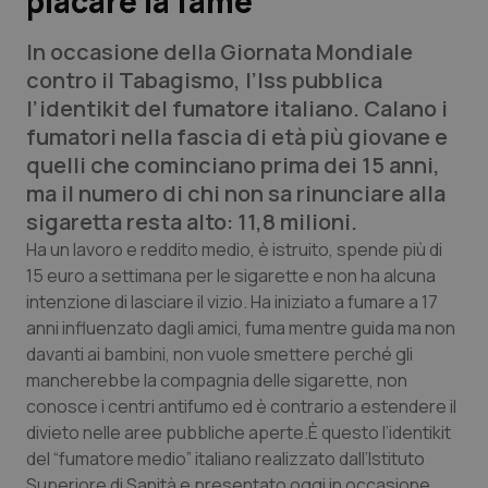
placare la fame
In occasione della Giornata Mondiale
Scienza e Farmaci
contro il Tabagismo, l’Iss pubblica
l’identikit del fumatore italiano. Calano i
Studi e Analisi
fumatori nella fascia di età più giovane e
quelli che cominciano prima dei 15 anni,
Lettere al direttore
ma il numero di chi non sa rinunciare alla
sigaretta resta alto: 11,8 milioni.
Edizioni Regionali
Ha un lavoro e reddito medio, è istruito, spende più di
15 euro a settimana per le sigarette e non ha alcuna
QS Pro
intenzione di lasciare il vizio. Ha iniziato a fumare a 17
anni influenzato dagli amici, fuma mentre guida ma non
Professionisti Sanitari.AI
davanti ai bambini, non vuole smettere perché gli
mancherebbe la compagnia delle sigarette, non
Abruzzo
QS Pro Gold
conosce i centri antifumo ed è contrario a estendere il
divieto nelle aree pubbliche aperte.È questo l’identikit
QS Club
Newsletter
Basilicata
Artrite & artrosi
del “fumatore medio” italiano realizzato dall’Istituto
Superiore di Sanità e presentato oggi in occasione