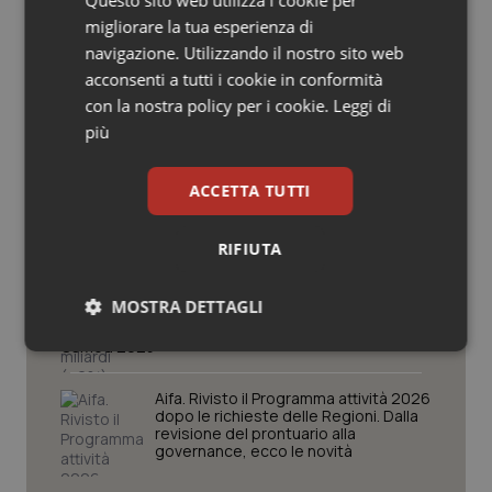
Salute orale & impianti
migliorare la tua esperienza di
navigazione. Utilizzando il nostro sito web
Ebola in Congo. Oms e Africa Cdc:
acconsenti a tutti i cookie in conformità
Sangue & coagulazione
“Epidemia più veloce della risposta”.
Quasi 4mila casi e 1.801 morti
con la nostra policy per i cookie.
Leggi di
più
Tiroide
West Nile. D’Alterio (Rete IZS):
“Sorveglianza e dati scientifici, senza
ACCETTA TUTTI
Tumore al seno
allarmismi. Sistema italiano
preparato”
RIFIUTA
Tumore ovarico
La spesa farmaceutica sale a 39,3
miliardi (+6%). Prosegue il boom dei
MOSTRA DETTAGLI
Tumori del Polmone & Testa Collo
farmaci per diabete e obesità e cala
uso antibiotici. Ecco il Rapporto
OsMed 2025
Necessari
Statistici
Marketing
Tumori gastrointestinali
Aifa. Rivisto il Programma attività 2026
dopo le richieste delle Regioni. Dalla
Ulcera & Reflusso
revisione del prontuario alla
governance, ecco le novità
Vaccini