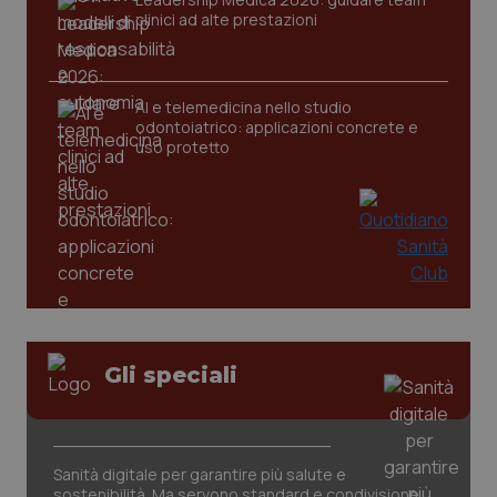
clinici ad alte prestazioni
CookieScriptConsent
5 mesi
CookieScript
settim
www.quotidianosanita.it
AI e telemedicina nello studio
odontoiatrico: applicazioni concrete e
uso protetto
tracking-sites-ironfish-
www.quotidianosanita.it
4
tracking-enable
settim
2 gior
Gli speciali
tracking-sites-ironfish-
www.quotidianosanita.it
4
Sanità digitale per garantire più salute e
session-id
settim
2 gior
sostenibilità. Ma servono standard e condivisione