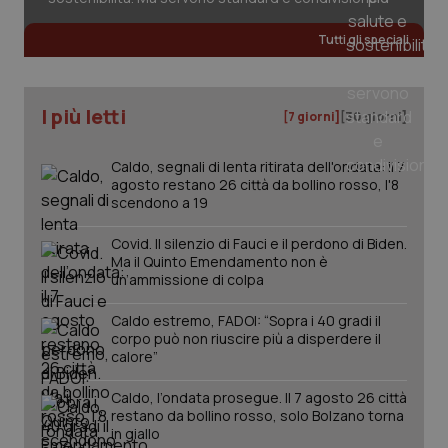
Tutti gli speciali
_ga
1 anno
Google LLC
mes
.quotidianosanita.it
I più letti
[7 giorni]
[30 giorni]
Caldo, segnali di lenta ritirata dell'ondata: il 7
agosto restano 26 città da bollino rosso, l'8
scendono a 19
Covid. Il silenzio di Fauci e il perdono di Biden.
Ma il Quinto Emendamento non è
un’ammissione di colpa
Caldo estremo, FADOI: “Sopra i 40 gradi il
corpo può non riuscire più a disperdere il
calore”
Caldo, l’ondata prosegue. Il 7 agosto 26 città
restano da bollino rosso, solo Bolzano torna
in giallo