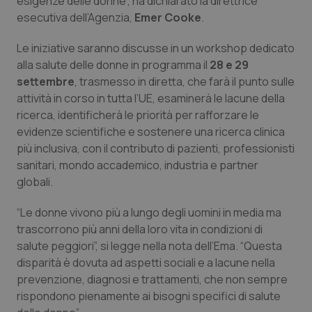
esigenze delle donne”, ha dichiarato la direttrice
Calabria
Asma & BPCO
esecutiva dell’Agenzia,
Emer Cooke
.
Campania
Car-T
Le iniziative saranno discusse in un workshop dedicato
alla salute delle donne in programma il
28 e 29
settembre
, trasmesso in diretta, che farà il punto sulle
Emilia-Romagna
Colesterolo & coronaropatie
attività in corso in tutta l’UE, esaminerà le lacune della
ricerca, identificherà le priorità per rafforzare le
Friuli Venezia Giulia
Dermatite Atopica
evidenze scientifiche e sostenere una ricerca clinica
più inclusiva, con il contributo di pazienti, professionisti
Lazio
Diabete & glucometri
sanitari, mondo accademico, industria e partner
globali.
Liguria
Disturbi dell’umore
“Le donne vivono più a lungo degli uomini in media ma
Lombardia
Dolore
trascorrono più anni della loro vita in condizioni di
salute peggiori”, si legge nella nota dell’Ema. “Questa
disparità è dovuta ad aspetti sociali e a lacune nella
Marche
Donna & Salute
prevenzione, diagnosi e trattamenti, che non sempre
rispondono pienamente ai bisogni specifici di salute
Molise
Epatiti