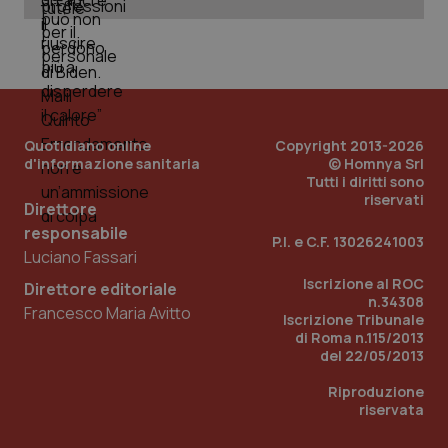
Quotidiano online
Copyright 2013-2026
d'informazione sanitaria
© Homnya Srl
Tutti i diritti sono
riservati
Direttore
responsabile
_ga_KM60CM4NPH
.quotidianosanita.it
1 anno
P.I. e C.F. 13026241003
mes
Luciano Fassari
Iscrizione al ROC
Direttore editoriale
n.34308
Francesco Maria Avitto
Iscrizione Tribunale
di Roma n.115/2013
del 22/05/2013
Riproduzione
riservata
Fornitore
/
Nome
Scadenza
Descrizion
Dominio