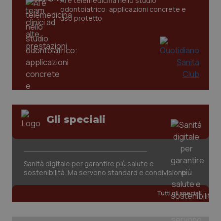
AI e telemedicina nello studio
odontoiatrico: applicazioni concrete e
tracking-sites-ironfish-
www.quotidianosanita.it
4
uso protetto
tracking-enable
settim
2 gior
tracking-sites-ironfish-
www.quotidianosanita.it
4
session-id
settim
2 gior
Gli speciali
_ga
1 anno
Google LLC
mes
.quotidianosanita.it
Sanità digitale per garantire più salute e
sostenibilità. Ma servono standard e condivisione
Tutti gli speciali