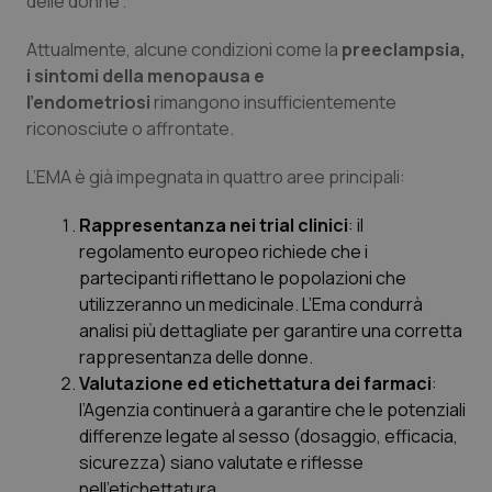
delle donne”.
Piemonte
HIV
Attualmente, alcune condizioni come la
preeclampsia,
i sintomi della menopausa e
Provincia Autonoma di Bolzano
Infezioni & Febbre
l’endometriosi
rimangono insufficientemente
riconosciute o affrontate.
Provincia Autonoma di Trento
Ipertensione & Scompenso
L’EMA è già impegnata in quattro aree principali:
Puglia
Malattie rare
Rappresentanza nei trial clinici
: il
regolamento europeo richiede che i
Sardegna
Malattia di Crohn & Rettocolite Ulcerosa
partecipanti riflettano le popolazioni che
utilizzeranno un medicinale. L’Ema condurrà
Sicilia
Neuroscienze & patologie neurodegenerative
analisi più dettagliate per garantire una corretta
rappresentanza delle donne.
Toscana
Obesità
Valutazione ed etichettatura dei farmaci
:
l’Agenzia continuerà a garantire che le potenziali
differenze legate al sesso (dosaggio, efficacia,
Umbria
Oftalmologia
sicurezza) siano valutate e riflesse
nell’etichettatura.