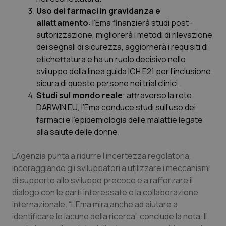
Valle D’Aosta
Oncodermatologia
Uso dei farmaci in gravidanza e
allattamento
: l’Ema finanzierà studi post-
Veneto
Oncoematologia
autorizzazione, migliorerà i metodi di rilevazione
dei segnali di sicurezza, aggiornerà i requisiti di
Oncologia & Nutrizione
etichettatura e ha un ruolo decisivo nello
sviluppo della linea guida ICH E21 per l’inclusione
Psoriasi & pelle
sicura di queste persone nei trial clinici.
Studi sul mondo reale
: attraverso la rete
Quotidiano Cardiologia
DARWIN EU, l’Ema conduce studi sull’uso dei
farmaci e l’epidemiologia delle malattie legate
alla salute delle donne.
Quotidiano Chirurgia
L’Agenzia punta a ridurre l’incertezza regolatoria,
Quotidiano Oncologia
incoraggiando gli sviluppatori a utilizzare i meccanismi
di supporto allo sviluppo precoce e a rafforzare il
Quotidiano Pediatria
dialogo con le parti interessate e la collaborazione
internazionale. “L’Ema mira anche ad aiutare a
Rene & patologie urogenitali
identificare le lacune della ricerca”, conclude la nota. Il