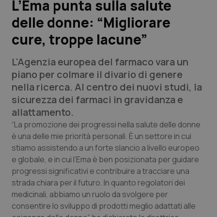
L’Ema punta sulla salute
delle donne: “Migliorare
Scienza e Farmaci
cure, troppe lacune”
Studi e Analisi
L'Agenzia europea del farmaco vara un
Lettere al direttore
piano per colmare il divario di genere
nella ricerca. Al centro dei nuovi studi, la
Edizioni Regionali
sicurezza dei farmaci in gravidanza e
allattamento.
QS Pro
“La promozione dei progressi nella salute delle donne
è una delle mie priorità personali. È un settore in cui
stiamo assistendo a un forte slancio a livello europeo
Professionisti Sanitari.AI
e globale, e in cui l’Ema è ben posizionata per guidare
progressi significativi e contribuire a tracciare una
Abruzzo
QS Pro Gold
strada chiara per il futuro. In quanto regolatori dei
medicinali, abbiamo un ruolo da svolgere per
QS Club
Newsletter
Basilicata
Artrite & artrosi
consentire lo sviluppo di prodotti meglio adattati alle