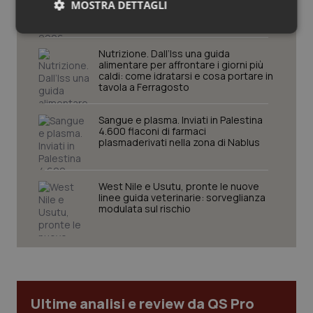
MOSTRA DETTAGLI
revisione del prontuario alla
governance, ecco le novità
Necessari
Statistici
Marketing
Nutrizione. Dall’Iss una guida
alimentare per affrontare i giorni più
caldi: come idratarsi e cosa portare in
tavola a Ferragosto
Sangue e plasma. Inviati in Palestina
4.600 flaconi di farmaci
Necessari
Statistici
Marketing
plasmaderivati nella zona di Nablus
I cookie necessari contribuiscono a rendere fruibile il
sito web abilitandone funzionalità di base quali la
navigazione sulle pagine e l'accesso alle aree
West Nile e Usutu, pronte le nuove
protette del sito. Il sito web non è in grado di
linee guida veterinarie: sorveglianza
funzionare correttamente senza questi cookie.
modulata sul rischio
Nome
Fornitore
/
Dominio
Scaden
VISITOR_PRIVACY_METADATA
5 mesi
YouTube
settim
.youtube.com
Ultime analisi e review da QS Pro