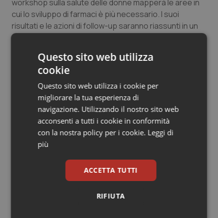
workshop sulla salute delle donne mapperà le aree in
Salute orale & impianti
cui lo sviluppo di farmaci è più necessario. I suoi
risultati e le azioni di follow-up saranno riassunti in un
Sangue & coagulazione
rapporto pubblicato dopo il workshop.
Questo sito web utilizza
Tiroide
cookie
03 Luglio 2026
© Riproduzione riservata
Questo sito web utilizza i cookie per
Tumore al seno
migliorare la tua esperienza di
navigazione. Utilizzando il nostro sito web
Tumore ovarico
acconsenti a tutti i cookie in conformità
con la nostra policy per i cookie.
Leggi di
Tumori del Polmone & Testa Collo
più
Potrebbe interessarti in
Tumori gastrointestinali
ACCETTA TUTTI
Scienza e Farmaci
Ulcera & Reflusso
RIFIUTA
Aifa. Rivisto il Programma attività 2026
Vaccini
dopo le richieste delle Regioni. Dalla