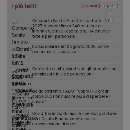
I più letti
[7 giorni]
[30 giorni]
Comparto Sanità. Firmato il contratto 2025-
2027. Aumenti fino a 240 euro per gli
infermieri, arriva il capitolo sull'IA e nuove
tutele per il personale
Eclissi solare del 12 agosto 2026, come
osservarla in sicurezza
Contratto sanità, valorizzati gli infermieri ma
penalizzate le altre professioni
Caldo estremo, FADOI: “Sopra i 40 gradi il
PHPSESSID
Sessio
PHP.net
www.quotidianosanita.it
corpo può non riuscire più a disperdere il
calore”
Covid. Il silenzio di Fauci e il perdono di Biden.
Ma il Quinto Emendamento non è
un’ammissione di colpa