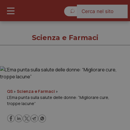
Giovedì 6 Agosto 2026
Scienza e Farmaci
Scienza e Farmaci
Cronache
QS
»
Scienza e Farmaci
»
L’Ema punta sulla salute delle donne: “Migliorare cure,
Governo e Parlamento
troppe lacune”
Regioni e Asl
Lavoro e Professioni