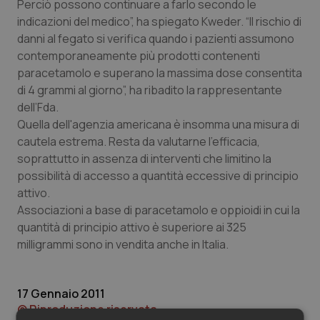
Valle D’Aosta
Oncodermatologia
Perciò possono continuare a farlo secondo le
indicazioni del medico”, ha spiegato Kweder. “Il rischio di
danni al fegato si verifica quando i pazienti assumono
Veneto
Oncoematologia
contemporaneamente più prodotti contenenti
paracetamolo e superano la massima dose consentita
Oncologia & Nutrizione
di 4 grammi al giorno”, ha ribadito la rappresentante
dell’Fda.
Psoriasi & pelle
Quella dell'agenzia americana è insomma una misura di
cautela estrema. Resta da valutarne l'efficacia,
Quotidiano Cardiologia
soprattutto in assenza di interventi che limitino la
possibilità di accesso a quantità eccessive di principio
Quotidiano Chirurgia
attivo.
Associazioni a base di paracetamolo e oppioidi in cui la
Quotidiano Oncologia
quantità di principio attivo è superiore ai 325
milligrammi sono in vendita anche in Italia.
Quotidiano Pediatria
17 Gennaio 2011
Rene & patologie urogenitali
© Riproduzione riservata