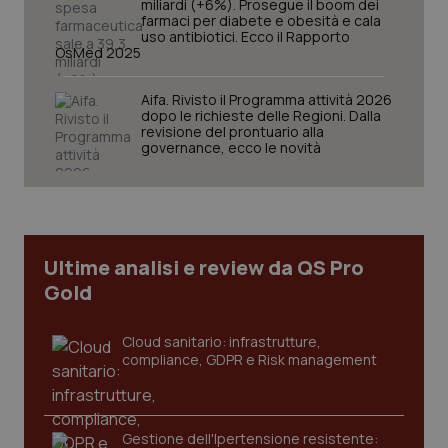
miliardi (+6%). Prosegue il boom dei
farmaci per diabete e obesità e cala
uso antibiotici. Ecco il Rapporto
OsMed 2025
Aifa. Rivisto il Programma attività 2026
Necessari
Statistici
Marketing
dopo le richieste delle Regioni. Dalla
revisione del prontuario alla
I cookie necessari contribuiscono a rendere fruibile il
governance, ecco le novità
sito web abilitandone funzionalità di base quali la
navigazione sulle pagine e l'accesso alle aree
protette del sito. Il sito web non è in grado di
funzionare correttamente senza questi cookie.
Nome
Fornitore
/
Dominio
Scaden
Ultime analisi e review da QS Pro
VISITOR_PRIVACY_METADATA
5 mesi
YouTube
settim
.youtube.com
Gold
Cloud sanitario: infrastrutture,
compliance, GDPR e Risk management
Gestione dell'Ipertensione resistente: