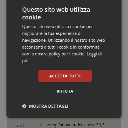
Salute orale & impianti
Questo sito web utilizza
cookie
Sangue & coagulazione
Questo sito web utilizza i cookie per
migliorare la tua esperienza di
Tiroide
navigazione. Utilizzando il nostro sito web
Potrebbe interessarti in
acconsenti a tutti i cookie in conformità
Tumore al seno
Scienza e Farmaci
con la nostra policy per i cookie.
Leggi di
più
Tumore ovarico
Ebola in Congo. Oms e Africa Cdc:
“Epidemia più veloce della risposta”.
ACCETTA TUTTI
Quasi 4mila casi e 1.801 morti
Tumori del Polmone & Testa Collo
RIFIUTA
Tumori gastrointestinali
West Nile. D’Alterio (Rete IZS):
“Sorveglianza e dati scientifici, senza
MOSTRA DETTAGLI
allarmismi. Sistema italiano
Ulcera & Reflusso
preparato”
Necessari
Statistici
Marketing
Vaccini
La spesa farmaceutica sale a 39,3