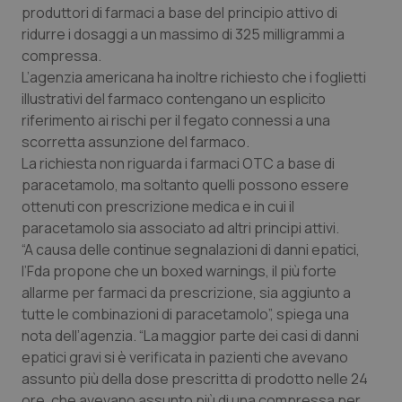
produttori di farmaci a base del principio attivo di
Calabria
Asma & BPCO
ridurre i dosaggi a un massimo di 325 milligrammi a
compressa.
Campania
Car-T
L’agenzia americana ha inoltre richiesto che i foglietti
illustrativi del farmaco contengano un esplicito
Emilia-Romagna
Colesterolo & coronaropatie
riferimento ai rischi per il fegato connessi a una
scorretta assunzione del farmaco.
Friuli Venezia Giulia
Dermatite Atopica
La richiesta non riguarda i farmaci OTC a base di
paracetamolo, ma soltanto quelli possono essere
Lazio
Diabete & glucometri
ottenuti con prescrizione medica e in cui il
paracetamolo sia associato ad altri principi attivi.
Liguria
Disturbi dell’umore
“A causa delle continue segnalazioni di danni epatici,
l’Fda propone che un boxed warnings, il più forte
allarme per farmaci da prescrizione, sia aggiunto a
Lombardia
Dolore
tutte le combinazioni di paracetamolo”, spiega una
nota dell’agenzia. “La maggior parte dei casi di danni
Marche
Donna & Salute
epatici gravi si è verificata in pazienti che avevano
assunto più della dose prescritta di prodotto nelle 24
Molise
Epatiti
ore, che avevano assunto più di una compressa per