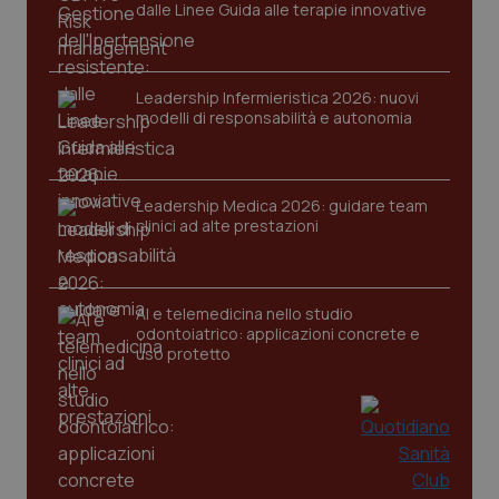
dalle Linee Guida alle terapie innovative
Leadership Infermieristica 2026: nuovi
modelli di responsabilità e autonomia
CookieScriptConsent
5 mesi
CookieScript
settim
www.quotidianosanita.it
Leadership Medica 2026: guidare team
clinici ad alte prestazioni
AI e telemedicina nello studio
odontoiatrico: applicazioni concrete e
uso protetto
tracking-sites-ironfish-
www.quotidianosanita.it
4
tracking-enable
settim
2 gior