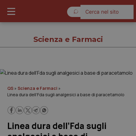
Domenica 9 Agosto 2026
Scienza e Farmaci
Scienza e Farmaci
Cronache
QS
»
Scienza e Farmaci
»
Linea dura dell’Fda sugli analgesici a base di paracetamolo
Governo e Parlamento
Regioni e Asl
Linea dura dell’Fda sugli
Lavoro e Professioni