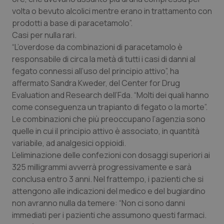
volta o bevuto alcolici mentre erano in trattamento con
Piemonte
HIV
prodotti a base di paracetamolo”.
Casi per nulla rari.
Provincia Autonoma di Bolzano
Infezioni & Febbre
“L’overdose da combinazioni di paracetamolo è
responsabile di circa la metà di tutti i casi di danni al
Provincia Autonoma di Trento
Ipertensione & Scompenso
fegato connessi all’uso del principio attivo”, ha
affermato Sandra Kweder, del Center for Drug
Evaluation and Research dell’Fda. “Molti dei quali hanno
Puglia
Malattie rare
come conseguenza un trapianto di fegato o la morte”.
Le combinazioni che più preoccupano l’agenzia sono
Sardegna
Malattia di Crohn & Rettocolite Ulcerosa
quelle in cui il principio attivo è associato, in quantità
variabile, ad analgesici oppioidi.
Sicilia
Neuroscienze & patologie neurodegenerative
L’eliminazione delle confezioni con dosaggi superiori ai
325 milligrammi avverrà progressivamente e sarà
Toscana
Obesità
conclusa entro 3 anni. Nel frattempo, i pazienti che si
attengono alle indicazioni del medico e del bugiardino
Umbria
Oftalmologia
non avranno nulla da temere: “Non ci sono danni
immediati per i pazienti che assumono questi farmaci.