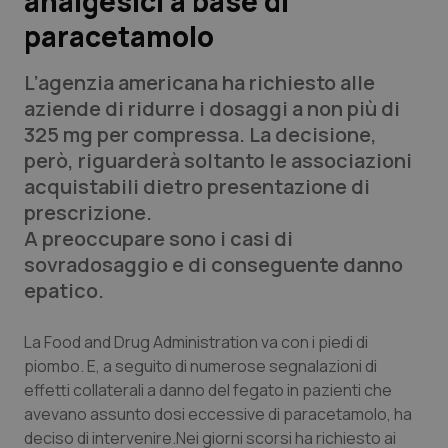
analgesici a base di
paracetamolo
Scienza e Farmaci
L’agenzia americana ha richiesto alle
Studi e Analisi
aziende di ridurre i dosaggi a non più di
325 mg per compressa. La decisione,
Lettere al direttore
però, riguarderà soltanto le associazioni
acquistabili dietro presentazione di
Edizioni Regionali
prescrizione.
A preoccupare sono i casi di
QS Pro
sovradosaggio e di conseguente danno
epatico.
Professionisti Sanitari.AI
La Food and Drug Administration va con i piedi di
Abruzzo
QS Pro Gold
piombo. E, a seguito di numerose segnalazioni di
effetti collaterali a danno del fegato in pazienti che
QS Club
Newsletter
Basilicata
Artrite & artrosi
avevano assunto dosi eccessive di paracetamolo, ha
deciso di intervenire.Nei giorni scorsi ha richiesto ai