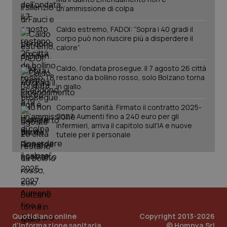
un’ammissione di colpa
Caldo estremo, FADOI: “Sopra i 40 gradi il
corpo può non riuscire più a disperdere il
calore”
Caldo, l’ondata prosegue. Il 7 agosto 26 città
restano da bollino rosso, solo Bolzano torna
in giallo
Comparto Sanità. Firmato il contratto 2025-
2027. Aumenti fino a 240 euro per gli
PHPSESSID
Sessio
PHP.net
www.quotidianosanita.it
infermieri, arriva il capitolo sull'IA e nuove
tutele per il personale
Quotidiano online
Copyright 2013-2026
d'informazione sanitaria
© Homnya Srl