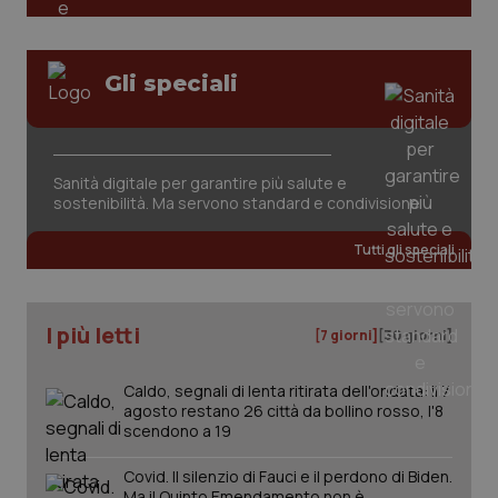
tracking-sites-ironfish-
www.quotidianosanita.it
4
Gli speciali
session-id
settim
2 gior
Sanità digitale per garantire più salute e
_ga
1 anno
Google LLC
sostenibilità. Ma servono standard e condivisione
mes
.quotidianosanita.it
Tutti gli speciali
I più letti
[7 giorni]
[30 giorni]
Caldo, segnali di lenta ritirata dell'ondata: il 7
agosto restano 26 città da bollino rosso, l'8
scendono a 19
Covid. Il silenzio di Fauci e il perdono di Biden.
Ma il Quinto Emendamento non è