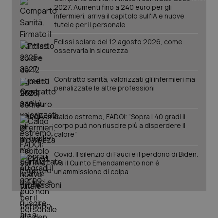
2027. Aumenti fino a 240 euro per gli
infermieri, arriva il capitolo sull'IA e nuove
tutele per il personale
PHPSESSID
Sessio
PHP.net
www.quotidianosanita.it
Eclissi solare del 12 agosto 2026, come
osservarla in sicurezza
Contratto sanità, valorizzati gli infermieri ma
penalizzate le altre professioni
Caldo estremo, FADOI: “Sopra i 40 gradi il
corpo può non riuscire più a disperdere il
calore”
Covid. Il silenzio di Fauci e il perdono di Biden.
Ma il Quinto Emendamento non è
un’ammissione di colpa
_ga_KM60CM4NPH
.quotidianosanita.it
1 anno
mes