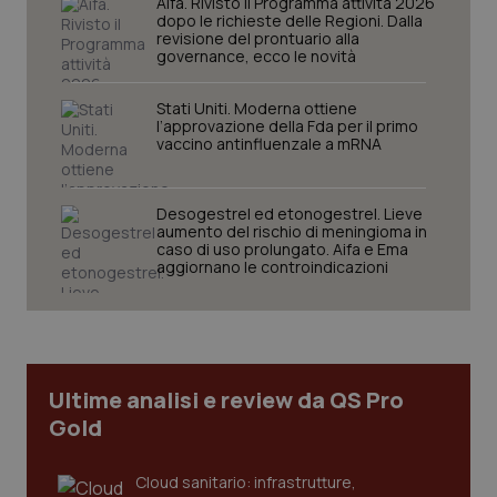
Aifa. Rivisto il Programma attività 2026
protette del sito. Il sito web non è in grado di
dopo le richieste delle Regioni. Dalla
funzionare correttamente senza questi cookie.
revisione del prontuario alla
governance, ecco le novità
Nome
Fornitore
/
Dominio
Scaden
VISITOR_PRIVACY_METADATA
5 mesi
YouTube
Stati Uniti. Moderna ottiene
settim
.youtube.com
l’approvazione della Fda per il primo
vaccino antinfluenzale a mRNA
Desogestrel ed etonogestrel. Lieve
aumento del rischio di meningioma in
caso di uso prolungato. Aifa e Ema
aggiornano le controindicazioni
Ultime analisi e review da QS Pro
Gold
CookieScriptConsent
5 mesi
CookieScript
settim
www.quotidianosanita.it
Cloud sanitario: infrastrutture,