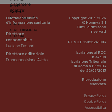
Quotidiano online
Copyright 2013-2026
d'informazione sanitaria
© Homnya Srl
Tutti i diritti sono
riservati
Direttore
responsabile
Fornitore
/
P.I. e C.F. 13026241003
Nome
Scadenza
Descrizion
Dominio
Luciano Fassari
Nome
Fornitore
/
Dominio
Scadenza
Des
_ga_0VMQEQKQ1N
.quotidianosanita.it
1 anno 1
Questo
Iscrizione al ROC
Direttore editoriale
mese
cookie
VISITOR_INFO1_LIVE
5 mesi 4
Que
Google LLC
n.34308
viene
Francesco Maria Avitto
settimane
imp
.youtube.com
Iscrizione Tribunale
utilizzato
You
di Roma n.115/2013
da Google
ten
Analytics
pre
del 22/05/2013
per
del
mantener
vid
Riproduzione
lo stato
inco
della
riservata
può
sessione.
det
vis
web
Privacy Policy
uti
Cookie Policy
nuo
ver
Accessibilità
dell
You