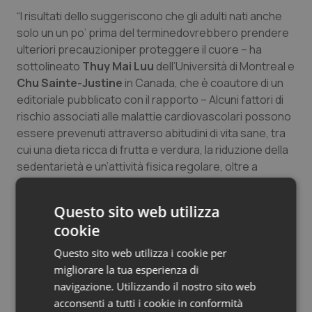
Salute orale & impianti
“I risultati dello suggeriscono che gli adulti nati anche
solo un un po’ prima del terminedovrebbero prendere
ulteriori precauzioniper proteggere il cuore – ha
Sangue & coagulazione
sottolineato
Thuy Mai Luu
dell’Università di Montreal e
Chu Sainte-Justine
in Canada, che è coautore di un
Tiroide
editoriale pubblicato con il rapporto – Alcuni fattori di
rischio associati alle malattie cardiovascolari possono
Tumore al seno
essere prevenuti attraverso abitudini di vita sane, tra
cui una dieta ricca di frutta e verdura, la riduzione della
Tumore ovarico
sedentarietà e un’attività fisica regolare, oltre a
evitare l’esposizione al fumo”.
Tumori del Polmone & Testa Collo
Questo sito web utilizza
Fonte:
JAMA Pediatr 2019
cookie
Tumori gastrointestinali
Lisa Rapaport
Questo sito web utilizza i cookie per
Ulcera & Reflusso
migliorare la tua esperienza di
(Versione italiana Qutidiano Sanità/Nutri&Previeni)
navigazione. Utilizzando il nostro sito web
acconsenti a tutti i cookie in conformità
Vaccini