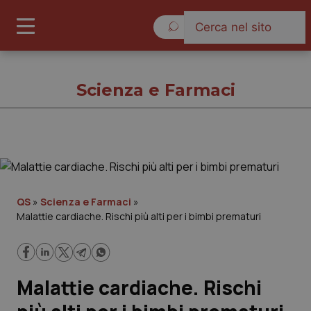
Giovedì 6 Agosto 2026
Scienza e Farmaci
Scienza e Farmaci
Cronache
QS
»
Scienza e Farmaci
»
Malattie cardiache. Rischi più alti per i bimbi prematuri
Governo e Parlamento
Regioni e Asl
Malattie cardiache. Rischi
Lavoro e Professioni