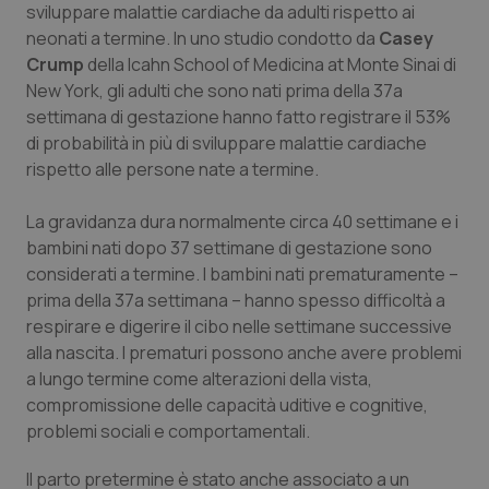
sviluppare malattie cardiache da adulti rispetto ai
Calabria
Asma & BPCO
neonati a termine. In uno studio condotto da
Casey
Crump
della Icahn School of Medicina at Monte Sinai di
Campania
Car-T
New York, gli adulti che sono nati prima della 37a
settimana di gestazione hanno fatto registrare il 53%
Emilia-Romagna
Colesterolo & coronaropatie
di probabilità in più di sviluppare malattie cardiache
rispetto alle persone nate a termine.
Friuli Venezia Giulia
Dermatite Atopica
La gravidanza dura normalmente circa 40 settimane e i
Lazio
Diabete & glucometri
bambini nati dopo 37 settimane di gestazione sono
considerati a termine. I bambini nati prematuramente –
Liguria
Disturbi dell’umore
prima della 37a settimana – hanno spesso difficoltà a
respirare e digerire il cibo nelle settimane successive
alla nascita. I prematuri possono anche avere problemi
Lombardia
Dolore
a lungo termine come alterazioni della vista,
compromissione delle capacità uditive e cognitive,
Marche
Donna & Salute
problemi sociali e comportamentali.
Molise
Epatiti
Il parto pretermine è stato anche associato a un