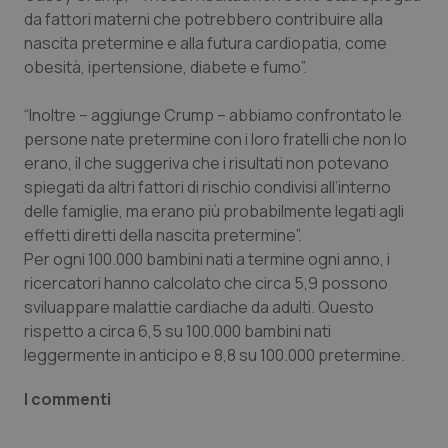
Valle D’Aosta
Oncodermatologia
da fattori materni che potrebbero contribuire alla
nascita pretermine e alla futura cardiopatia, come
Veneto
Oncoematologia
obesità, ipertensione, diabete e fumo”.
Oncologia & Nutrizione
“Inoltre – aggiunge Crump – abbiamo confrontato le
persone nate pretermine con i loro fratelli che non lo
Psoriasi & pelle
erano, il che suggeriva che i risultati non potevano
spiegati da altri fattori di rischio condivisi all’interno
Quotidiano Cardiologia
delle famiglie, ma erano più probabilmente legati agli
effetti diretti della nascita pretermine”.
Per ogni 100.000 bambini nati a termine ogni anno, i
Quotidiano Chirurgia
ricercatori hanno calcolato che circa 5,9 possono
sviluappare malattie cardiache da adulti. Questo
Quotidiano Oncologia
rispetto a circa 6,5 su 100.000 bambini nati
leggermente in anticipo e 8,8 su 100.000 pretermine.
Quotidiano Pediatria
I commenti
Rene & patologie urogenitali