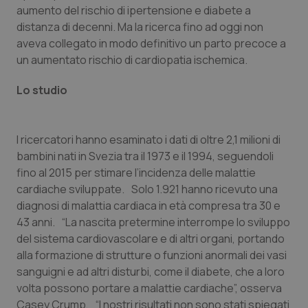
aumento del rischio di ipertensione e diabete a
Piemonte
HIV
distanza di decenni. Ma la ricerca fino ad oggi non
aveva collegato in modo definitivo un parto precoce a
Provincia Autonoma di Bolzano
Infezioni & Febbre
un aumentato rischio di cardiopatia ischemica.
Lo studio
Provincia Autonoma di Trento
Ipertensione & Scompenso
Puglia
Malattie rare
I ricercatori hanno esaminato i dati di oltre 2,1 milioni di
bambini nati in Svezia tra il 1973 e il 1994, seguendoli
Sardegna
Malattia di Crohn & Rettocolite Ulcerosa
fino al 2015 per stimare l’incidenza delle malattie
cardiache sviluppate. Solo 1.921 hanno ricevuto una
Sicilia
Neuroscienze & patologie neurodegenerative
diagnosi di malattia cardiaca in età compresa tra 30 e
43 anni. “La nascita pretermine interrompe lo sviluppo
Toscana
Obesità
del sistema cardiovascolare e di altri organi, portando
alla formazione di strutture o funzioni anormali dei vasi
sanguigni e ad altri disturbi, come il diabete, che a loro
Umbria
Oftalmologia
volta possono portare a malattie cardiache”, osserva
Casey Crump, “I nostri risultati non sono stati spiegati