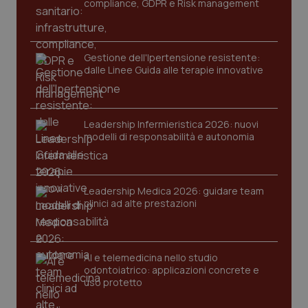
compliance, GDPR e Risk management
Gestione dell'Ipertensione resistente:
dalle Linee Guida alle terapie innovative
Leadership Infermieristica 2026: nuovi
modelli di responsabilità e autonomia
tracking-sites-ironfish-
www.quotidianosanita.it
4
tracking-enable
settim
2 gior
Leadership Medica 2026: guidare team
clinici ad alte prestazioni
tracking-sites-ironfish-
www.quotidianosanita.it
4
session-id
settim
2 gior
AI e telemedicina nello studio
odontoiatrico: applicazioni concrete e
uso protetto
_ga
1 anno
Google LLC