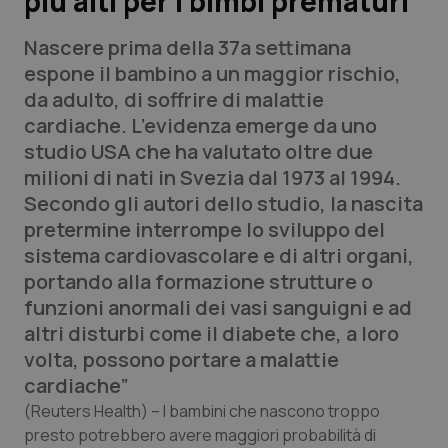
più alti per i bimbi prematuri
Nascere prima della 37a settimana
Scienza e Farmaci
espone il bambino a un maggior rischio,
da adulto, di soffrire di malattie
Studi e Analisi
cardiache. L’evidenza emerge da uno
studio USA che ha valutato oltre due
Lettere al direttore
milioni di nati in Svezia dal 1973 al 1994.
Secondo gli autori dello studio, la nascita
Edizioni Regionali
pretermine interrompe lo sviluppo del
sistema cardiovascolare e di altri organi,
QS Pro
portando alla formazione strutture o
funzioni anormali dei vasi sanguigni e ad
Professionisti Sanitari.AI
altri disturbi come il diabete che, a loro
volta, possono portare a malattie
Abruzzo
QS Pro Gold
cardiache”
QS Club
Newsletter
Basilicata
Artrite & artrosi
(Reuters Health)
– I bambini che nascono troppo
presto potrebbero avere maggiori probabilità di