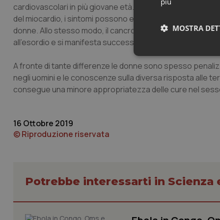
più
cardiovascolari in più giovane età. Il genere influenza anc
del miocardio, i sintomi possono essere diversi nei due ses
MOSTRA DET
donne. Allo stesso modo, il cancro del colon nella donna 
all’esordio e si manifesta successivamente con caratteri 
Neces
A fronte di tante differenze le donne sono spesso penalizza
negli uomini e le conoscenze sulla diversa risposta alle te
consegue una minore appropriatezza delle cure nel sesso 
16 Ottobre 2019
© Riproduzione riservata
I cookie necessari con
e l'accesso alle aree 
Nome
Potrebbe interessarti in Scienza
VISITOR_PRIVACY_