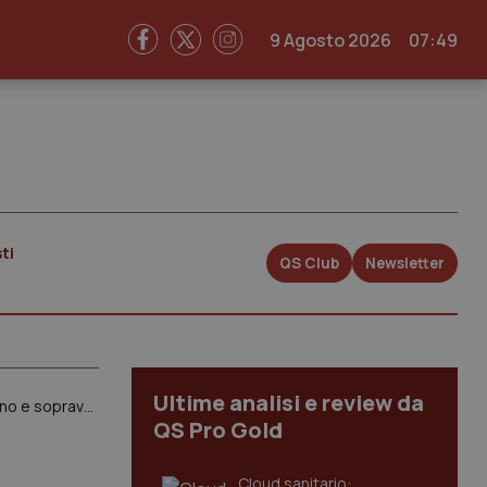
9 Agosto 2026
07:49
ti
QS Club
Newsletter
Ultime analisi e review da
Medicina di Genere. Iss: “Sotto stress le cellule degli uomini si suicidano mentre quelle delle donne resistono e sopravvivono”
QS Pro Gold
Cloud sanitario: