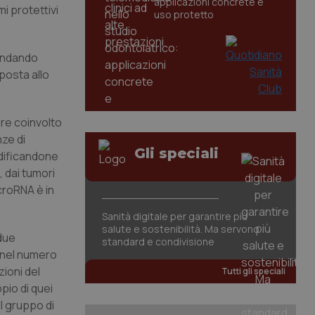
applicazioni concrete e
mi protettivi
uso protetto
 andando
posta allo
re coinvolto
ze di
Gli speciali
odificandone
, dai tumori
icroRNA è in
Sanità digitale per garantire più
salute e sostenibilità. Ma servono
due
standard e condivisione
 nel numero
zioni del
Tutti gli speciali
pio di quei
l gruppo di