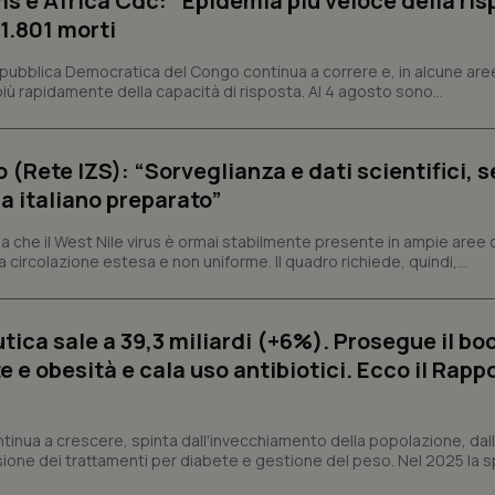
s e Africa Cdc: “Epidemia più veloce della ris
 1.801 morti
nt
5 mesi 3
Questo cookie viene utilizzato da
CookieScript
settimane
Script.com per ricordare le pref
www.quotidianosanita.it
sui cookie dei visitatori. È neces
epubblica Democratica del Congo continua a correre e, in alcune aree
dei cookie di Cookie-Script.com 
correttamente.
ù rapidamente della capacità di risposta. Al 4 agosto sono...
ish-
www.quotidianosanita.it
4
Questo cookie è impostato dall'a
settimane
abilitare il sistema di tracking a
2 giorni
o (Rete IZS): “Sorveglianza e dati scientifici, 
ish-
www.quotidianosanita.it
4
Questo cookie è impostato dall'a
a italiano preparato”
settimane
assegnare un identificatore generi
2 giorni
 che il West Nile virus è ormai stabilmente presente in ampie aree 
1 anno 1
Questo nome di cookie è associa
Google LLC
mese
Universal Analytics, che è un a
a circolazione estesa e non uniforme. Il quadro richiede, quindi,...
.quotidianosanita.it
significativo del servizio di ana
utilizzato da Google. Questo cook
per distinguere utenti unici as
generato in modo casuale come i
ica sale a 39,3 miliardi (+6%). Prosegue il bo
cliente. È incluso in ogni richiest
sito e utilizzato per calcolare i dat
 e obesità e cala uso antibiotici. Ecco il Rapp
sessioni e campagne per i rapporti 
Sessione
Cookie generato da applicazioni 
PHP.net
linguaggio PHP. Si tratta di un id
www.quotidianosanita.it
generico utilizzato per mantenere 
ntinua a crescere, spinta dall'invecchiamento della popolazione, dall'
sessione utente. Normalmente 
sione dei trattamenti per diabete e gestione del peso. Nel 2025 la 
generato in modo casuale, il mod
utilizzato può essere specifico pe
buon esempio è mantenere uno s