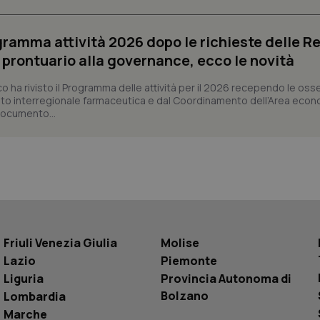
un utente tra le pagine.
.quotidianosanita.it
1 anno 1
Questo cookie viene utilizzato d
ogramma attività 2026 dopo le richieste delle Re
mese
per mantenere lo stato della ses
l prontuario alla governance, ecco le novità
co ha rivisto il Programma delle attività per il 2026 recependo le oss
Fornitore
Fornitore
/
/
Dominio
Scadenza
Descrizione
Scadenza
Descrizione
to interregionale farmaceutica e dal Coordinamento dell’Area econ
Dominio
 documento...
E
5 mesi 4
Questo cookie è impostato da Youtube per
Google LLC
settimane
delle preferenze dell'utente per i video d
.youtube.com
.quotidianosanita.it
1 anno 1
Questo cookie viene utilizzato da Google Analy
nei siti; può anche determinare se il visita
mese
lo stato della sessione.
utilizzando la nuova o la vecchia versione d
Youtube.
.youtube.com
5 mesi 4
Questo cookie è impostato da Youtube per
settimane
delle preferenze dell'utente per i video d
nei siti; può anche determinare se il visita
utilizzando la nuova o la vecchia versione d
Youtube.
Sessione
Questo cookie è impostato da YouTube per
Google LLC
Friuli Venezia Giulia
Molise
delle visualizzazioni dei video incorporati.
.youtube.com
Lazio
Piemonte
.youtube.com
5 mesi 4
Questo cookie è impostato da YouTube pe
Liguria
settimane
Provincia Autonoma di
dell'autenticazione e della personalizzazi
utente
Bolzano
Lombardia
www.quotidianosanita.it
4
Questo cookie è impostato dall'applicazion
Marche
settimane
sistema di tracking solo in caso di utenti 