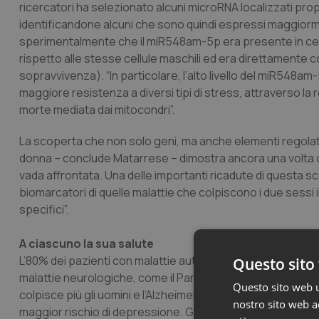
ricercatori ha selezionato alcuni microRNA localizzati pro
identificandone alcuni che sono quindi espressi maggiorment
sperimentalmente che il miR548am-5p era presente in cellule
rispetto alle stesse cellule maschili ed era direttamente c
sopravvivenza). “In particolare, l’alto livello del miR548am
maggiore resistenza a diversi tipi di stress, attraverso la 
morte mediata dai mitocondri”.
La scoperta che non solo geni, ma anche elementi regolato
donna – conclude Matarrese – dimostra ancora una volta 
vada affrontata. Una delle importanti ricadute di questa s
biomarcatori di quelle malattie che colpiscono i due sessi
specifici”.
A ciascuno la sua salute
L’80% dei pazienti con malattie autoimmuni (per esempio, l
Questo sito 
malattie neurologiche, come il Parkinson e l’Alzheimer, mos
Questo sito web ut
colpisce più gli uomini e l’Alzheimer maggiormente le don
nostro sito web ac
maggior rischio di depressione. Gli uomini, invece, hanno u