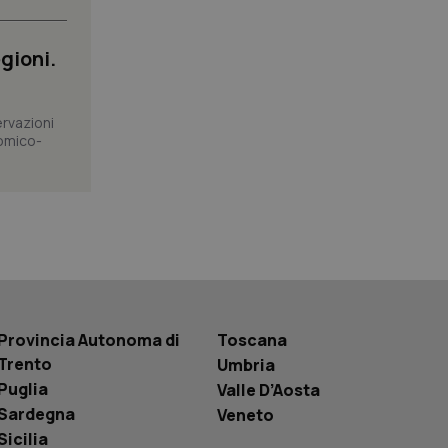
a Google Analytics
gioni.
sione.
ervazioni
omico-
 tenere traccia
i Youtube incorporati
tics per mantenere
tore del sito web sta
ell'interfaccia di
 tenere traccia
i Youtube incorporati
tore del sito web sta
ell'interfaccia di
 tenere traccia
Provincia Autonoma di
Toscana
Trento
Umbria
r la gestione
Puglia
one dell’esperienza
Valle D’Aosta
Sardegna
Veneto
e per abilitare il
Sicilia
loggato con identity