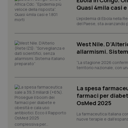
Ebola in Congo. Om
Quasi 4mila casi e
CookieScriptConse
L’epidemia di Ebola nella R
del Paese, sta avanzando pi
tracking-sites-ironf
tracking-enable
West Nile. D’Alteri
tracking-sites-ironf
allarmismi. Sistem
session-id
“La stagione 2026 conferma
_ga
territorio nazionale, con un
La spesa farmaceut
farmaci per diabete
OsMed 2025
PHPSESSID
La farmaceutica italiana co
nuove terapie e dall'espan
complessiva per...