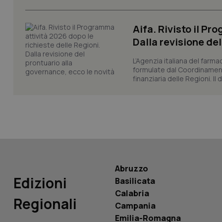
_ga_KM60CM4NPH
Aifa. Rivisto il Pr
Dalla revisione de
L’Agenzia italiana del farma
Nome
Nome
formulate dal Coordinamen
finanziaria delle Regioni. Il
VISITOR_INFO1_LIV
_ga_0VMQEQKQ1N
__Secure-YNID
YSC
Abruzzo
Edizioni
Basilicata
__Secure-
Calabria
ROLLOUT_TOKEN
Regionali
Campania
tracking-sites-
Emilia-Romagna
ironfish-tracking-