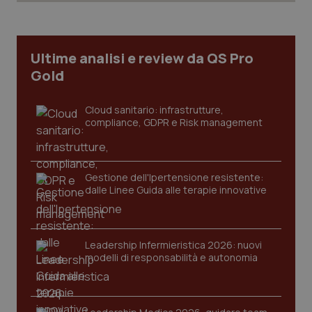
Necessari
Statistici
Marketing
I cookie necessari contribuiscono a rendere fruibile il
sito web abilitandone funzionalità di base quali la
Ultime analisi e review da QS Pro
navigazione sulle pagine e l'accesso alle aree
protette del sito. Il sito web non è in grado di
Gold
funzionare correttamente senza questi cookie.
Nome
Fornitore
/
Dominio
Scaden
Cloud sanitario: infrastrutture,
compliance, GDPR e Risk management
VISITOR_PRIVACY_METADATA
5 mesi
YouTube
settim
.youtube.com
Gestione dell'Ipertensione resistente:
dalle Linee Guida alle terapie innovative
Leadership Infermieristica 2026: nuovi
modelli di responsabilità e autonomia