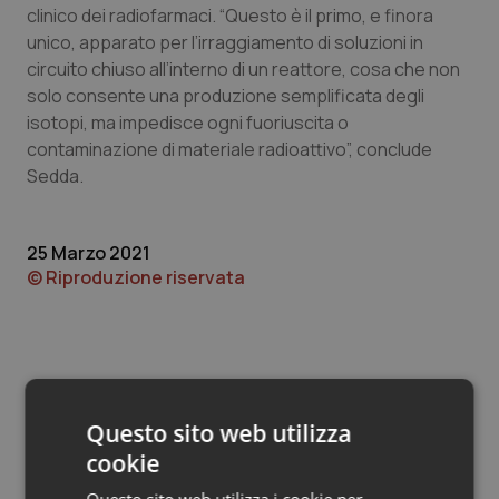
Valle D’Aosta
Oncodermatologia
clinico dei radiofarmaci. “Questo è il primo, e finora
unico, apparato per l’irraggiamento di soluzioni in
Veneto
Oncoematologia
circuito chiuso all’interno di un reattore, cosa che non
solo consente una produzione semplificata degli
Oncologia & Nutrizione
isotopi, ma impedisce ogni fuoriuscita o
contaminazione di materiale radioattivo”, conclude
Sedda.
Psoriasi & pelle
Quotidiano Cardiologia
25 Marzo 2021
© Riproduzione riservata
Quotidiano Chirurgia
Quotidiano Oncologia
Quotidiano Pediatria
Questo sito web utilizza
Potrebbe interessarti in
cookie
Rene & patologie urogenitali
Scienza e Farmaci