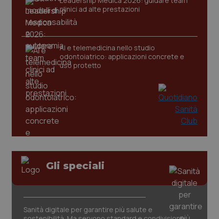
Leadership Medica 2026: guidare team
clinici ad alte prestazioni
CookieScriptConsent
5 mesi
CookieScript
settim
www.quotidianosanita.it
AI e telemedicina nello studio
odontoiatrico: applicazioni concrete e
uso protetto
tracking-sites-ironfish-
www.quotidianosanita.it
4
tracking-enable
settim
2 gior
Gli speciali
tracking-sites-ironfish-
www.quotidianosanita.it
4
Sanità digitale per garantire più salute e
session-id
settim
2 gior
sostenibilità. Ma servono standard e condivisione