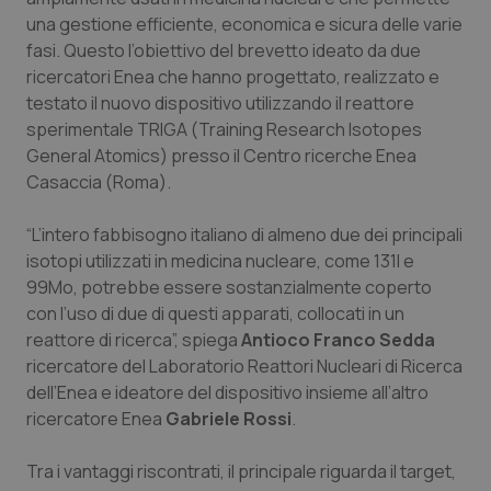
Calabria
Asma & BPCO
una gestione efficiente, economica e sicura delle varie
fasi. Questo l’obiettivo del brevetto ideato da due
Campania
Car-T
ricercatori Enea che hanno progettato, realizzato e
testato il nuovo dispositivo utilizzando il reattore
sperimentale TRIGA (Training Research Isotopes
Emilia-Romagna
Colesterolo & coronaropatie
General Atomics) presso il Centro ricerche Enea
Casaccia (Roma).
Friuli Venezia Giulia
Dermatite Atopica
“L’intero fabbisogno italiano di almeno due dei principali
Lazio
Diabete & glucometri
isotopi utilizzati in medicina nucleare, come 131I e
99Mo, potrebbe essere sostanzialmente coperto
Liguria
Disturbi dell’umore
con l’uso di due di questi apparati, collocati in un
reattore di ricerca”, spiega
Antioco Franco Sedda
Lombardia
Dolore
ricercatore del Laboratorio Reattori Nucleari di Ricerca
dell’Enea e ideatore del dispositivo insieme all’altro
Marche
Donna & Salute
ricercatore Enea
Gabriele Rossi
.
Tra i vantaggi riscontrati, il principale riguarda il target,
Molise
Epatiti