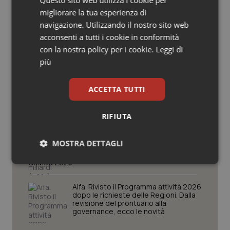
Questo sito web utilizza i cookie per
Salute orale & impianti
migliorare la tua esperienza di
navigazione. Utilizzando il nostro sito web
Ebola in Congo. Oms e Africa Cdc:
acconsenti a tutti i cookie in conformità
Sangue & coagulazione
“Epidemia più veloce della risposta”.
Quasi 4mila casi e 1.801 morti
con la nostra policy per i cookie.
Leggi di
più
Tiroide
West Nile. D’Alterio (Rete IZS):
“Sorveglianza e dati scientifici, senza
ACCETTA TUTTI
Tumore al seno
allarmismi. Sistema italiano
preparato”
RIFIUTA
Tumore ovarico
La spesa farmaceutica sale a 39,3
miliardi (+6%). Prosegue il boom dei
MOSTRA DETTAGLI
Tumori del Polmone & Testa Collo
farmaci per diabete e obesità e cala
uso antibiotici. Ecco il Rapporto
OsMed 2025
Necessari
Statistici
Marketing
Tumori gastrointestinali
Aifa. Rivisto il Programma attività 2026
dopo le richieste delle Regioni. Dalla
Ulcera & Reflusso
revisione del prontuario alla
governance, ecco le novità
Vaccini