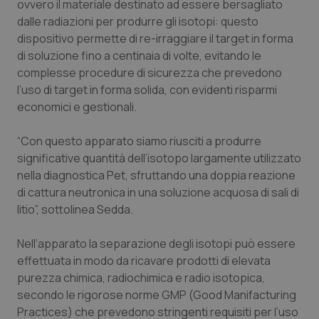
ovvero il materiale destinato ad essere bersagliato
dalle radiazioni per produrre gli isotopi: questo
Piemonte
HIV
dispositivo permette di re-irraggiare il target in forma
di soluzione fino a centinaia di volte, evitando le
Provincia Autonoma di Bolzano
Infezioni & Febbre
complesse procedure di sicurezza che prevedono
l’uso di target in forma solida, con evidenti risparmi
Provincia Autonoma di Trento
Ipertensione & Scompenso
economici e gestionali.
Puglia
Malattie rare
“Con questo apparato siamo riusciti a produrre
significative quantità dell’isotopo largamente utilizzato
Sardegna
Malattia di Crohn & Rettocolite Ulcerosa
nella diagnostica Pet, sfruttando una doppia reazione
di cattura neutronica in una soluzione acquosa di sali di
litio”, sottolinea Sedda.
Sicilia
Neuroscienze & patologie neurodegenerative
Nell’apparato la separazione degli isotopi può essere
Toscana
Obesità
effettuata in modo da ricavare prodotti di elevata
purezza chimica, radiochimica e radio isotopica,
Umbria
Oftalmologia
secondo le rigorose norme GMP (Good Manifacturing
Practices) che prevedono stringenti requisiti per l’uso