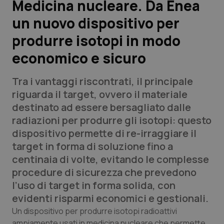
Medicina nucleare. Da Enea
un nuovo dispositivo per
Scienza e Farmaci
produrre isotopi in modo
Studi e Analisi
economico e sicuro
Lettere al direttore
Tra i vantaggi riscontrati, il principale
riguarda il target, ovvero il materiale
Edizioni Regionali
destinato ad essere bersagliato dalle
radiazioni per produrre gli isotopi: questo
QS Pro
dispositivo permette di re-irraggiare il
target in forma di soluzione fino a
Professionisti Sanitari.AI
centinaia di volte, evitando le complesse
procedure di sicurezza che prevedono
Abruzzo
QS Pro Gold
l’uso di target in forma solida, con
evidenti risparmi economici e gestionali.
QS Club
Newsletter
Basilicata
Artrite & artrosi
Un dispositivo per produrre isotopi radioattivi
ampiamente usati in medicina nucleare che permette