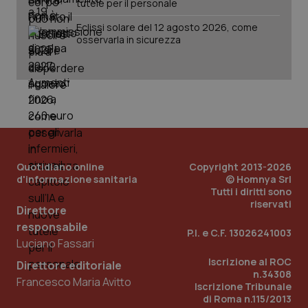
tutele per il personale
Eclissi solare del 12 agosto 2026, come
osservarla in sicurezza
PHPSESSID
Sessio
PHP.net
www.quotidianosanita.it
Quotidiano online
Copyright 2013-2026
d'informazione sanitaria
© Homnya Srl
Tutti i diritti sono
riservati
Direttore
responsabile
P.I. e C.F. 13026241003
Luciano Fassari
Iscrizione al ROC
Direttore editoriale
n.34308
Francesco Maria Avitto
Iscrizione Tribunale
di Roma n.115/2013