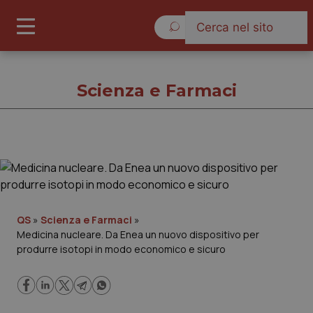
Venerdì 7 Agosto 2026
Scienza e Farmaci
Scienza e Farmaci
Cronache
QS
»
Scienza e Farmaci
»
Medicina nucleare. Da Enea un nuovo dispositivo per
Governo e Parlamento
produrre isotopi in modo economico e sicuro
Regioni e Asl
Lavoro e Professioni