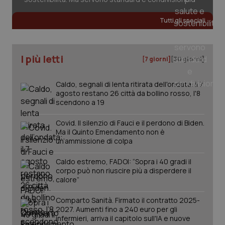
Tutti gli speciali
_ga
1 anno
Google LLC
mes
.quotidianosanita.it
I più letti
[7 giorni]
[30 giorni]
Caldo, segnali di lenta ritirata dell'ondata: il 7
agosto restano 26 città da bollino rosso, l'8
scendono a 19
Covid. Il silenzio di Fauci e il perdono di Biden.
Ma il Quinto Emendamento non è
un’ammissione di colpa
Caldo estremo, FADOI: “Sopra i 40 gradi il
corpo può non riuscire più a disperdere il
calore”
Comparto Sanità. Firmato il contratto 2025-
2027. Aumenti fino a 240 euro per gli
infermieri, arriva il capitolo sull'IA e nuove