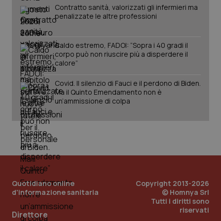
Contratto sanità, valorizzati gli infermieri ma
penalizzate le altre professioni
Caldo estremo, FADOI: “Sopra i 40 gradi il
corpo può non riuscire più a disperdere il
calore”
Covid. Il silenzio di Fauci e il perdono di Biden.
Ma il Quinto Emendamento non è
un’ammissione di colpa
Quotidiano online
Copyright 2013-2026
d'informazione sanitaria
© Homnya Srl
Tutti i diritti sono
riservati
PHPSESSID
Sessio
PHP.net
Direttore
www.quotidianosanita.it