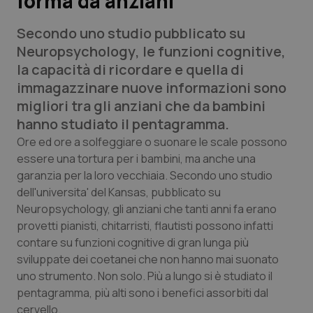
forma da anziani
Secondo uno studio pubblicato su
Scienza e Farmaci
Neuropsychology
, le funzioni cognitive,
la capacità di ricordare e quella di
Studi e Analisi
immagazzinare nuove informazioni sono
migliori tra gli anziani che da bambini
Lettere al direttore
hanno studiato il pentagramma.
Edizioni Regionali
Ore ed ore a solfeggiare o suonare le scale possono
essere una tortura per i bambini, ma anche una
garanzia per la loro vecchiaia. Secondo uno studio
QS Pro
dell'universita' del Kansas, pubblicato su
Neuropsychology, gli anziani che tanti anni fa erano
Professionisti Sanitari.AI
provetti pianisti, chitarristi, flautisti possono infatti
contare su funzioni cognitive di gran lunga più
Abruzzo
QS Pro Gold
sviluppate dei coetanei che non hanno mai suonato
uno strumento. Non solo. Più a lungo si è studiato il
QS Club
Newsletter
Basilicata
Artrite & artrosi
pentagramma, più alti sono i benefici assorbiti dal
cervello.