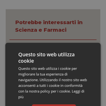
Valle D’Aosta
Oncodermatologia
Veneto
Oncoematologia
Potrebbe interessarti in
Oncologia & Nutrizione
Scienza e Farmaci
Psoriasi & pelle
La spesa farmaceutica sale a 39,3
miliardi (+6%). Prosegue il boom dei
Quotidiano Cardiologia
farmaci per diabete e obesità e cala
Questo sito web utilizza
uso antibiotici. Ecco il Rapporto
cookie
OsMed 2025
Quotidiano Chirurgia
Questo sito web utilizza i cookie per
Aifa. Rivisto il Programma attività 2026
migliorare la tua esperienza di
Quotidiano Oncologia
dopo le richieste delle Regioni. Dalla
revisione del prontuario alla
navigazione. Utilizzando il nostro sito web
governance, ecco le novità
acconsenti a tutti i cookie in conformità
Quotidiano Pediatria
con la nostra policy per i cookie.
Leggi di
Stati Uniti. Moderna ottiene
più
l’approvazione della Fda per il primo
Rene & patologie urogenitali
vaccino antinfluenzale a mRNA