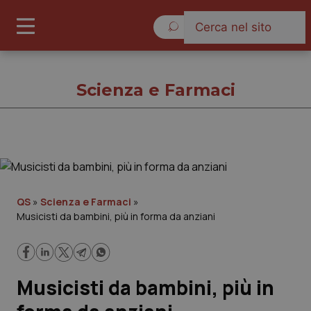
Giovedì 6 Agosto 2026
Scienza e Farmaci
Scienza e Farmaci
Cronache
QS
»
Scienza e Farmaci
»
Musicisti da bambini, più in forma da anziani
Governo e Parlamento
Regioni e Asl
Musicisti da bambini, più in
Lavoro e Professioni