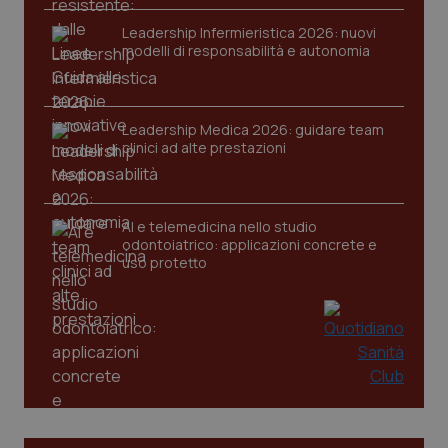
VISITOR_PRIVACY_METADATA
5 mesi
YouTube
settim
.youtube.com
Leadership Infermieristica 2026: nuovi
modelli di responsabilità e autonomia
Leadership Medica 2026: guidare team
clinici ad alte prestazioni
AI e telemedicina nello studio
odontoiatrico: applicazioni concrete e
uso protetto
CookieScriptConsent
5 mesi
CookieScript
settim
www.quotidianosanita.it