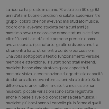
Calabria
Asma & BPCO
La ricerca ha presto in esame 70 adulti tra i 60 e gli 83
anni d'età, in buone condizioni di salute, suddivisi in tre
Campania
Car-T
gruppi: coloro che non avevano mai studiato musica,
coloro che l'avevano studiata per alcuni anni (al
Emilia-Romagna
Colesterolo & coronaropatie
massimo nove) e coloro che erano stati musicisti per
oltre 10 anni. La metà delle persone prese in esame
Friuli Venezia Giulia
Dermatite Atopica
aveva suonato il pianoforte, gli altri si divedevano tra
strumenti a fiato, strumenti a corde e percussioni.
Lazio
Diabete & glucometri
Una volta sottoposti a test di funzionamento verbale,
memoria e attenzione, i risultati sono stati evidenti. I
Liguria
Disturbi dell’umore
musicisti hanno dimostrato migliore capacità di
memoria visiva , denominazione di oggetti e la capacità
Lombardia
Dolore
di adattarsi alle nuove informazioni. Ma c’è di più. Se le
differenze erano molto marcate tra musicisti e non
musicisti, piccole variazioni sono state registrate
Marche
Donna & Salute
anche in base al livello di conoscenza della musica. I
musicisti più bravi hanno il cervello più in forma di quelli
Molise
Epatiti
meno bravi. Segnale che, continuare a strimpellare