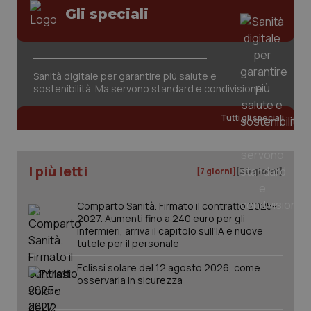
Gli speciali
Sanità digitale per garantire più salute e
sostenibilità. Ma servono standard e condivisione
tracking-sites-ironfish-
www.quotidianosanita.it
4
tracking-enable
settim
Tutti gli speciali
2 gior
I più letti
[7 giorni]
[30 giorni]
tracking-sites-ironfish-
www.quotidianosanita.it
4
session-id
settim
2 gior
Comparto Sanità. Firmato il contratto 2025-
2027. Aumenti fino a 240 euro per gli
infermieri, arriva il capitolo sull'IA e nuove
tutele per il personale
_ga
1 anno
Google LLC
mes
Eclissi solare del 12 agosto 2026, come
.quotidianosanita.it
osservarla in sicurezza