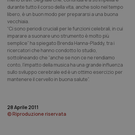
durante tutto il corso della vita, anche solo nel tempo
Piemonte
HIV
libero, è un buon modo per prepararsi a una buona
vecchiaia.
Provincia Autonoma di Bolzano
Infezioni & Febbre
“Ci sono periodi cruciali per le funzioni celebrali, in cui
imparare a suonare uno strumento è molto più
Provincia Autonoma di Trento
Ipertensione & Scompenso
semplice” ha spiegato Brenda Hanna-Pladdy, tra i
ricercatori che hanno condotto lo studio,
Puglia
Malattie rare
sottolineando che “anche se non ce ne rendiamo
conto, l’impatto della musica ha una grande influenza
sullo sviluppo cerebrale ed è un ottimo esercizio per
Sardegna
Malattia di Crohn & Rettocolite Ulcerosa
mantenere il cervello in buona salute”.
Sicilia
Neuroscienze & patologie neurodegenerative
Toscana
Obesità
28 Aprile 2011
© Riproduzione riservata
Umbria
Oftalmologia